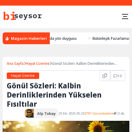
Magazin Haberleri
yön bulması, hayvanlarda yön duygusu
Bütünleşik Pazarlama: Markalarla
Ana Sayfa
Hayat Üzerine
Gönül Sözleri: Kalbin Derinliklerinden
Yükselen Fısıltılar
Hayat Üzerine
10
Gönül Sözleri: Kalbin
Derinliklerinden Yükselen
Fısıltılar
Alp Tobay
25 Eki 2025 05:23
3797 Görüntüleme
13 dk.