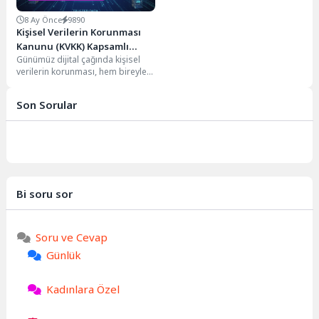
8 Ay Önce
9890
Kişisel Verilerin Korunması
Kanunu (KVKK) Kapsamlı
Günümüz dijital çağında kişisel
Rehberi
verilerin korunması, hem bireyler
hem de kurumlar için hayati bir
öneme...
Son Sorular
Bi soru sor
Soru ve Cevap
Günlük
Kadınlara Özel