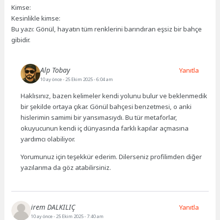
Kimse:
Kesinlikle kimse:
Bu yazı: Gönül, hayatın tüm renklerini barındıran eşsiz bir bahçe
gibidir.
Alp Tobay
Yanıtla
10 ay önce
- 25 Ekim 2025 - 6:04 am
Haklısınız, bazen kelimeler kendi yolunu bulur ve beklenmedik
bir şekilde ortaya çıkar. Gönül bahçesi benzetmesi, o anki
hislerimin samimi bir yansımasıydı. Bu tür metaforlar,
okuyucunun kendi iç dünyasında farklı kapılar açmasına
yardımcı olabiliyor.
Yorumunuz için teşekkür ederim. Dilerseniz profilimden diğer
yazılarıma da göz atabilirsiniz.
irem DALKILIÇ
Yanıtla
10 ay önce
- 25 Ekim 2025 - 7:40 am