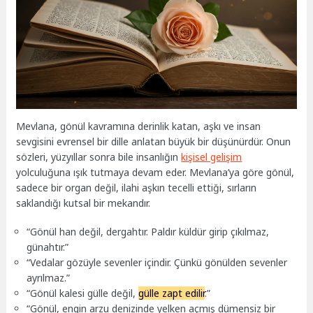
Mevlana, gönül kavramına derinlik katan, aşkı ve insan
sevgisini evrensel bir dille anlatan büyük bir düşünürdür. Onun
sözleri, yüzyıllar sonra bile insanlığın
kişisel gelişim
yolculuğuna ışık tutmaya devam eder. Mevlana’ya göre gönül,
sadece bir organ değil, ilahi aşkın tecelli ettiği, sırların
saklandığı kutsal bir mekandır.
“Gönül han değil, dergahtır. Paldır küldür girip çıkılmaz,
günahtır.”
“Vedalar gözüyle sevenler içindir. Çünkü gönülden sevenler
ayrılmaz.”
“Gönül kalesi gülle değil,
gülle zapt edilir
.”
“Gönül, engin arzu denizinde yelken açmış dümensiz bir