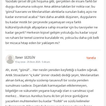
Yazıdaki şiirsel dil çok hoşuma gitti, gerçekten de insanı farklı bir
duygu durumuna sokuyor. Ama aklıma takılan bir nokta var; bu
‘gönül’ kavramı ve Mevlana’dan alıntılarla sunulan bakış açısı ne
kadar evrensel acaba? Yani daha analitik düşünen, duygularını
bu kadar mistik bir çerçevede yaşamayan veya farklı
kültürel/psikolojik altyapılara sahip insanlar için bu tavsiyeler ne
kadar geçerli? Herkesin kişisel gelişim yolculuğu bu kadar soyut
ve ruhani bir temel üzerine kurulabilir mi, yoksa bu daha çok belli
bir mizaca hitap eden bir yaklaşım mı?
Taner SEZGİN
Yanıtla
10 ay önce
- 25 Ekim 2025 - 5:44 am
Ah, evet, “gönül”… Her neslin yeniden keşfettiği o kadim sığınak.
Antik Stoacıların “iç kale” (inner citadel) dediği şeyin, Mevlana’dan
alınan birkaç alıntıyla süslenip tasavvufi bir sosla yeniden
sunulması sadece. Dışarıdaki karmaşadan etkilenmeyen,
bilgeliğin ve sükunetin yegane kaynağı olan o sarsılmaz içsel
merkez… Marcus Aurelius bunu iki bin yıl önce günlüğüne
yazarken muhtemelen bu kadar “fısıltılı” ve süslü kelimeler