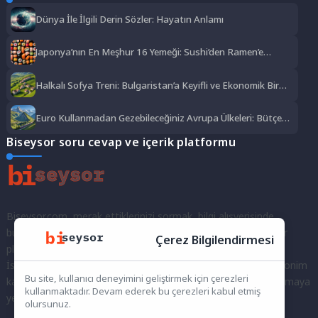
Dünya İle İlgili Derin Sözler: Hayatın Anlamı
Japonya’nın En Meşhur 16 Yemeği: Sushi’den Ramen’e
Lezzet Şöleni
Halkalı Sofya Treni: Bulgaristan’a Keyifli ve Ekonomik Bir
Yolculuk
Euro Kullanmadan Gezebileceğiniz Avrupa Ülkeleri: Bütçe
Dostu Rotalar
Biseysor soru cevap ve içerik platformu
Biseysor.com, merak ettiklerinizi sormak, bilgi alışverişinde
bulunmak ve fikirlerinizi paylaşmak için bir araya geldiğimiz bir
Çerez Bilgilendirmesi
platformdur.
İster kayıtlı bir kullanıcı olarak topluluğumuza katılın, ister anonim
Bu site, kullanıcı deneyimini geliştirmek için çerezleri
kalarak sorularınızı yöneltin; burada her türlü soruya ve tartışmaya
kullanmaktadır. Devam ederek bu çerezleri kabul etmiş
yer var. Bilgiyi keşfetmek ve paylaşmak için bize katılın!
olursunuz.