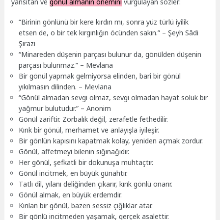
yansıtan ve
gönül almanın önemini
vurgulayan sözler:
“Birinin gönlünü bir kere kırdın mı, sonra yüz türlü iyilik
etsen de, o bir tek kırgınlığın öcünden sakın.” – Şeyh Sâdi
Şirazi
“Minareden düşenin parçası bulunur da, gönülden düşenin
parçası bulunmaz.” – Mevlana
Bir gönül yapmak gelmiyorsa elinden, bari bir gönül
yıkılmasın dilinden. – Mevlana
“Gönül almadan sevgi olmaz, sevgi olmadan hayat soluk bir
yağmur bulutudur.” – Anonim
Gönül zariftir. Zorbalık değil, zerafetle fethedilir.
Kırık bir gönül, merhamet ve anlayışla iyileşir.
Bir gönlün kapısını kapatmak kolay, yeniden açmak zordur.
Gönül, affetmeyi bilenin sığınağıdır.
Her gönül, şefkatli bir dokunuşa muhtaçtır.
Gönül incitmek, en büyük günahtır.
Tatlı dil, yılanı deliğinden çıkarır, kırık gönlü onarır.
Gönül almak, en büyük erdemdir.
Kırılan bir gönül, bazen sessiz çığlıklar atar.
Bir gönlü incitmeden yaşamak, gerçek asalettir.