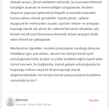
olanak tanıyor. Şiirsel anlatımın ötesinde, bu kavramın bilimsel
karşılığını aramak ve evrenselliğini sorgulamak, modern
düşünce yapısıyla geleneksel bilgelik arasındaki köprüleri
kurma çabası olarak görülebilir. Yazıda gönül, sadece
duygusal bir merkezden ziyade, içsel bir rehber ve anlayışın
kaynağı olarak ele alındı. Bu, bilimsel bir tanım olmaktan çok,
bireyin kendi içsel dünyasına dönerek anlam arayışını ifade
eden felsefi bir yaklaşımdır.
Mevlana’nın öğretileri, modern psikolojinin sunduğu bireysel
farklılıkları göz ardı etmez, aksine her bireyin kendi içsel
yolculuğunda farklı araçlar ve yollar bulabileceğine işaret eder.
Gönül kavramı, bu bağlamda, kişisel gelişim yolculuğunda bir
başlangıç noktası veya bir ilham kaynağı olarak
değerlendirilebilir. Her bireyin kendi içsel pusulasını keşfetme
sürecinde bu tür f
Mehmet
Yanıtla
10 ay önce
- 25 Ekim 2025 - 6:00 am