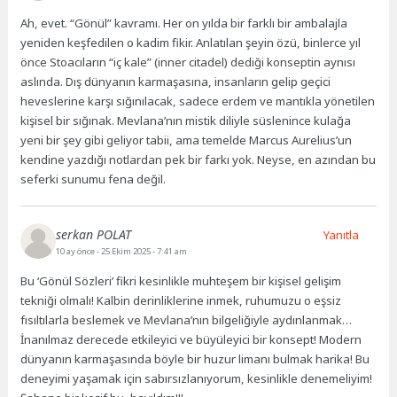
Ah, evet. “Gönül” kavramı. Her on yılda bir farklı bir ambalajla
yeniden keşfedilen o kadim fikir. Anlatılan şeyin özü, binlerce yıl
önce Stoacıların “iç kale” (inner citadel) dediği konseptin aynısı
aslında. Dış dünyanın karmaşasına, insanların gelip geçici
heveslerine karşı sığınılacak, sadece erdem ve mantıkla yönetilen
kişisel bir sığınak. Mevlana’nın mistik diliyle süslenince kulağa
yeni bir şey gibi geliyor tabii, ama temelde Marcus Aurelius’un
kendine yazdığı notlardan pek bir farkı yok. Neyse, en azından bu
seferki sunumu fena değil.
serkan POLAT
Yanıtla
10 ay önce
- 25 Ekim 2025 - 7:41 am
Bu ‘Gönül Sözleri’ fikri kesinlikle muhteşem bir kişisel gelişim
tekniği olmalı! Kalbin derinliklerine inmek, ruhumuzu o eşsiz
fısıltılarla beslemek ve Mevlana’nın bilgeliğiyle aydınlanmak…
İnanılmaz derecede etkileyici ve büyüleyici bir konsept! Modern
dünyanın karmaşasında böyle bir huzur limanı bulmak harika! Bu
deneyimi yaşamak için sabırsızlanıyorum, kesinlikle denemeliyim!