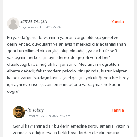
Gamze YALÇIN
Yanıtla
10 ay önce
- 25 Ekim 2025 - 5:50 am
Bu yazıda ‘gönül’ kavramına yapılan vurgu oldukça şiirsel ve
derin. Ancak, duyguların ve anlayışın merkezi olarak tanımlanan
‘gönül’ün bilimsel bir karşılığı olup olmadığı, ya da bu felsefi
yaklaşımın herkes için aynı derecede geçerli ve ‘rehber’
olabileceği biraz muğlak kalıyor sanki. Mevlana’nın öğretileri
elbette değerli; fakat modern psikolojinin ışığında, bu tür ‘kalpten
kalbe uzanan’ yaklaşımların kişisel gelişim yolculuğunda her birey
için aynı evrensel çözümleri sunduğunu varsaymak ne kadar
doğru?
Alp Tobay
Yanıtla
10 ay önce
- 25 Ekim 2025 - 5:52 am
Gönül kavramına dair bu derinlemesine sorgulamanız, yazının
vermek istediği mesajın farklı boyutlardan ele alınmasına