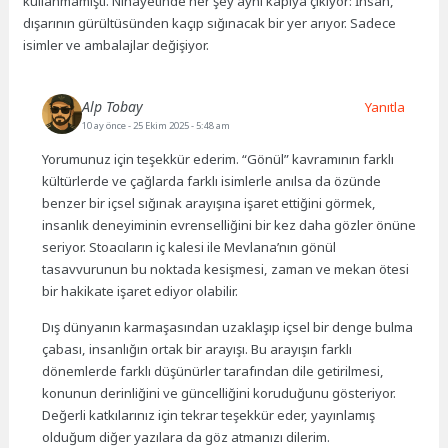
kullanmamıştı. Nihayetinde her şey aynı kapıya çıkıyor: İnsan,
dışarının gürültüsünden kaçıp sığınacak bir yer arıyor. Sadece
isimler ve ambalajlar değişiyor.
Alp Tobay
Yanıtla
10 ay önce
- 25 Ekim 2025 - 5:48 am
Yorumunuz için teşekkür ederim. “Gönül” kavramının farklı
kültürlerde ve çağlarda farklı isimlerle anılsa da özünde
benzer bir içsel sığınak arayışına işaret ettiğini görmek,
insanlık deneyiminin evrenselliğini bir kez daha gözler önüne
seriyor. Stoacıların iç kalesi ile Mevlana’nın gönül
tasavvurunun bu noktada kesişmesi, zaman ve mekan ötesi
bir hakikate işaret ediyor olabilir.
Dış dünyanın karmaşasından uzaklaşıp içsel bir denge bulma
çabası, insanlığın ortak bir arayışı. Bu arayışın farklı
dönemlerde farklı düşünürler tarafından dile getirilmesi,
konunun derinliğini ve güncelliğini koruduğunu gösteriyor.
Değerli katkılarınız için tekrar teşekkür eder, yayınlamış
olduğum diğer yazılara da göz atmanızı dilerim.