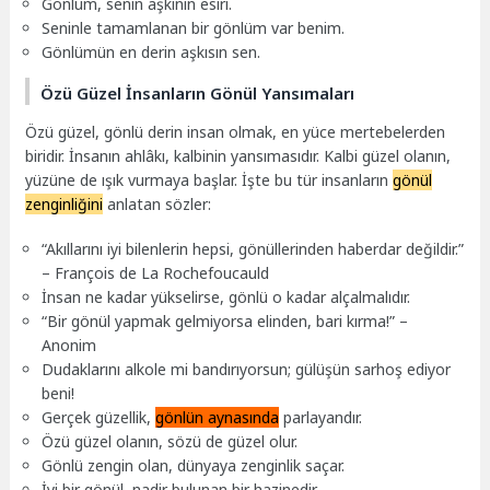
Gönlüm, senin aşkının esiri.
Seninle tamamlanan bir gönlüm var benim.
Gönlümün en derin aşkısın sen.
Özü Güzel İnsanların Gönül Yansımaları
Özü güzel, gönlü derin insan olmak, en yüce mertebelerden
biridir. İnsanın ahlâkı, kalbinin yansımasıdır. Kalbi güzel olanın,
yüzüne de ışık vurmaya başlar. İşte bu tür insanların
gönül
zenginliğini
anlatan sözler:
“Akıllarını iyi bilenlerin hepsi, gönüllerinden haberdar değildir.”
– François de La Rochefoucauld
İnsan ne kadar yükselirse, gönlü o kadar alçalmalıdır.
“Bir gönül yapmak gelmiyorsa elinden, bari kırma!” –
Anonim
Dudaklarını alkole mi bandırıyorsun; gülüşün sarhoş ediyor
beni!
Gerçek güzellik,
gönlün aynasında
parlayandır.
Özü güzel olanın, sözü de güzel olur.
Gönlü zengin olan, dünyaya zenginlik saçar.
İyi bir gönül, nadir bulunan bir hazinedir.