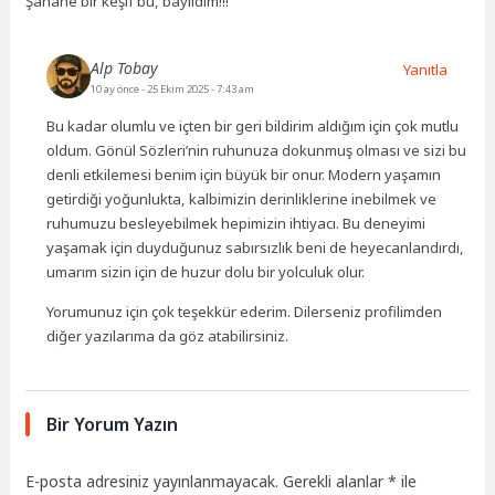
Şahane bir keşif bu, bayıldım!!!
Alp Tobay
Yanıtla
10 ay önce
- 25 Ekim 2025 - 7:43 am
Bu kadar olumlu ve içten bir geri bildirim aldığım için çok mutlu
oldum. Gönül Sözleri’nin ruhunuza dokunmuş olması ve sizi bu
denli etkilemesi benim için büyük bir onur. Modern yaşamın
getirdiği yoğunlukta, kalbimizin derinliklerine inebilmek ve
ruhumuzu besleyebilmek hepimizin ihtiyacı. Bu deneyimi
yaşamak için duyduğunuz sabırsızlık beni de heyecanlandırdı,
umarım sizin için de huzur dolu bir yolculuk olur.
Yorumunuz için çok teşekkür ederim. Dilerseniz profilimden
diğer yazılarıma da göz atabilirsiniz.
Bir Yorum Yazın
E-posta adresiniz yayınlanmayacak.
Gerekli alanlar
*
ile