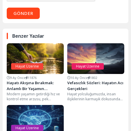
GÖNDER
Benzer Yazılar
Hayat Üzerine
Hayat Üzerine
9 Ay Önce
11876
10 Ay Önce
1802
Hayatı Akışına Bırakmak:
Vefasızlık Sözleri: Hayatın Acı
Anlamlı Bir Yaşamın
Gerçekleri
Modern yaşamın getirdiği hız ve
Hayat yolculuğumuzda, insan
Anahtarları
kontrol etme arzusu, pek
ilişkilerinin karmaşık dokusunda
çoğumuzu sürekli bir mücadele
bazen en beklemediğimiz yerden
haline sokabiliyor....
gelen bir hisle karşılaşırız:
vefasızlık....
Hayat Üzerine