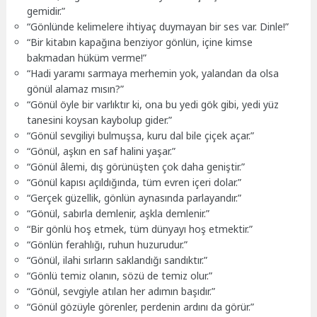
gemidir.”
“Gönlünde kelimelere ihtiyaç duymayan bir ses var. Dinle!”
“Bir kitabın kapağına benziyor gönlün, içine kimse
bakmadan hüküm verme!”
“Hadi yaramı sarmaya merhemin yok, yalandan da olsa
gönül alamaz mısın?”
“Gönül öyle bir varlıktır ki, ona bu yedi gök gibi, yedi yüz
tanesini koysan kaybolup gider.”
“Gönül sevgiliyi bulmuşsa, kuru dal bile çiçek açar.”
“Gönül, aşkın en saf halini yaşar.”
“Gönül âlemi, dış görünüşten çok daha geniştir.”
“Gönül kapısı açıldığında, tüm evren içeri dolar.”
“Gerçek güzellik, gönlün aynasında parlayandır.”
“Gönül, sabırla demlenir, aşkla demlenir.”
“Bir gönlü hoş etmek, tüm dünyayı hoş etmektir.”
“Gönlün ferahlığı, ruhun huzurudur.”
“Gönül, ilahi sırların saklandığı sandıktır.”
“Gönlü temiz olanın, sözü de temiz olur.”
“Gönül, sevgiyle atılan her adımın başıdır.”
“Gönül gözüyle görenler, perdenin ardını da görür.”