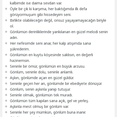
kalbimde ise daima sevdan var.
Öyle bir çık ki karşıma, her baktığımda ilk defa
görüyormuşum gibi hissedeyim seni.
Birlikte olabileceğin değil, onsuz yaşayamayacağın biriyle
ol.
Gönlümün derinliklerinde yankılanan en güzel melodi senin
adın.
Her nefesimde seni anar, her kalp atışımda sana
şükrederim.
Gönlümün en kuytu köşesinde saklısın, en değerli
hazinemsin.
Seninle bir ömür, gönlümün en büyük arzusu.
Gönlüm, seninle dolu, seninle anlamlı.
Aşkın, gönlümde açan en güzel güldür.
Seninle geçen her an, gönlümde bir ebediyete dönüşür.
Gönlüm, senin aşkınla yanıp tutuşur.
Seninle olmak, gönlümün tek muradı.
Gönlümün tüm kapıları sana açık, gel ve yerleş.
Aşkınla mest olmuş bir gönlüm var.
Seninle her şey mümkün, gönlüm buna inanır.