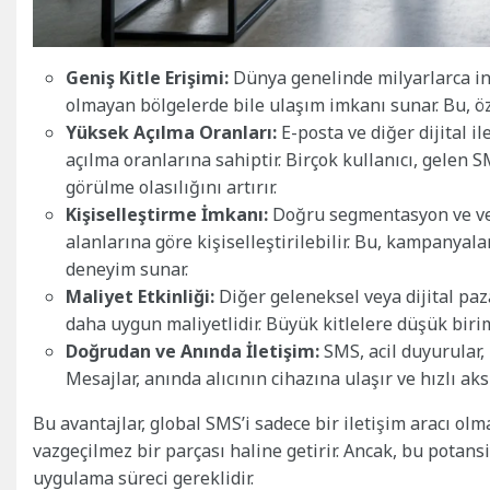
Geniş Kitle Erişimi:
Dünya genelinde milyarlarca in
olmayan bölgelerde bile ulaşım imkanı sunar. Bu, öz
Yüksek Açılma Oranları:
E-posta ve diğer dijital i
açılma oranlarına sahiptir. Birçok kullanıcı, gelen 
görülme olasılığını artırır.
Kişiselleştirme İmkanı:
Doğru segmentasyon ve veri
alanlarına göre kişiselleştirilebilir. Bu, kampanyala
deneyim sunar.
Maliyet Etkinliği:
Diğer geleneksel veya dijital pa
daha uygun maliyetlidir. Büyük kitlelere düşük biri
Doğrudan ve Anında İletişim:
SMS, acil duyurular, 
Mesajlar, anında alıcının cihazına ulaşır ve hızlı ak
Bu avantajlar, global SMS’i sadece bir iletişim aracı ol
vazgeçilmez bir parçası haline getirir. Ancak, bu potans
uygulama süreci gereklidir.