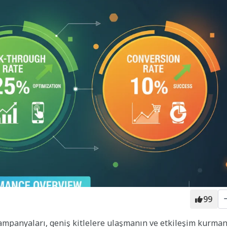
99
ampanyaları, geniş kitlelere ulaşmanın ve etkileşim kurma