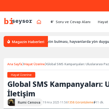
Soru ve Cevap Alanı
Hayat
Magazin Haberleri
l yön bulur, leylek yön bulması, hayvanlarda yön duygusu
B
Ana Sayfa
Hayat Üzerine
Global SMS Kampanyaları: Uluslararası Paza
Hayat Üzerine
Global SMS Kampanyaları: Ul
İletişim
Rumi Cenova
19 Ara 2025 11:56
1358 Görüntüleme
11 dk.