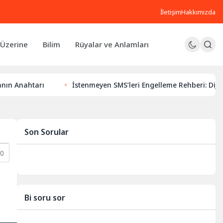
İletişim
Hakkımızda
Üzerine
Bilim
Rüyalar ve Anlamları
rı
İstenmeyen SMS’leri Engelleme Rehberi: Dijital Huzurun
Son Sorular
0
Bi soru sor