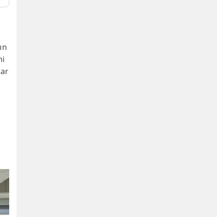
ın
ni
lar