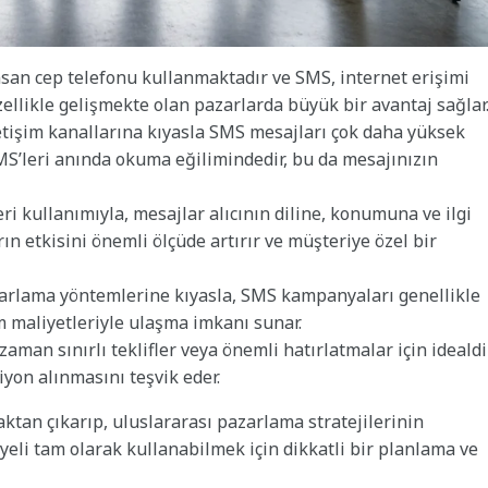
san cep telefonu kullanmaktadır ve SMS, internet erişimi
ellikle gelişmekte olan pazarlarda büyük bir avantaj sağlar
letişim kanallarına kıyasla SMS mesajları çok daha yüksek
SMS’leri anında okuma eğilimindedir, bu da mesajınızın
 kullanımıyla, mesajlar alıcının diline, konumuna ve ilgi
rın etkisini önemli ölçüde artırır ve müşteriye özel bir
zarlama yöntemlerine kıyasla, SMS kampanyaları genellikle
m maliyetleriyle ulaşma imkanı sunar.
zaman sınırlı teklifler veya önemli hatırlatmalar için idealdir
siyon alınmasını teşvik eder.
maktan çıkarıp, uluslararası pazarlama stratejilerinin
iyeli tam olarak kullanabilmek için dikkatli bir planlama ve