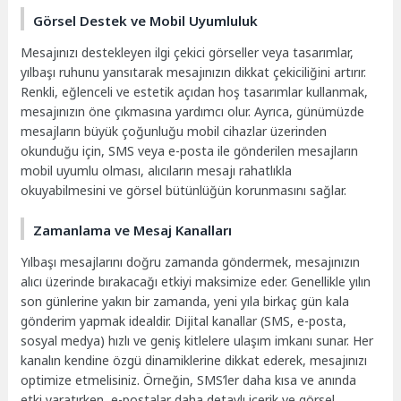
Görsel Destek ve Mobil Uyumluluk
Mesajınızı destekleyen ilgi çekici görseller veya tasarımlar,
yılbaşı ruhunu yansıtarak mesajınızın dikkat çekiciliğini artırır.
Renkli, eğlenceli ve estetik açıdan hoş tasarımlar kullanmak,
mesajınızın öne çıkmasına yardımcı olur. Ayrıca, günümüzde
mesajların büyük çoğunluğu mobil cihazlar üzerinden
okunduğu için, SMS veya e-posta ile gönderilen mesajların
mobil uyumlu olması, alıcıların mesajı rahatlıkla
okuyabilmesini ve görsel bütünlüğün korunmasını sağlar.
Zamanlama ve Mesaj Kanalları
Yılbaşı mesajlarını doğru zamanda göndermek, mesajınızın
alıcı üzerinde bırakacağı etkiyi maksimize eder. Genellikle yılın
son günlerine yakın bir zamanda, yeni yıla birkaç gün kala
gönderim yapmak idealdir. Dijital kanallar (SMS, e-posta,
sosyal medya) hızlı ve geniş kitlelere ulaşım imkanı sunar. Her
kanalın kendine özgü dinamiklerine dikkat ederek, mesajınızı
optimize etmelisiniz. Örneğin, SMS’ler daha kısa ve anında
etki yaratırken, e-postalar daha detaylı içerik ve görsel