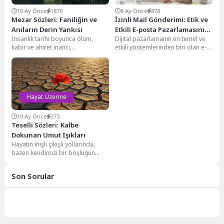
10 Ay Önce
1870
8 Ay Önce
878
Mezar Sözleri: Faniliğin ve
İzinli Mail Gönderimi: Etik ve
Anıların Derin Yankısı
Etkili E-posta Pazarlamasının
İnsanlık tarihi boyunca ölüm,
Dijital pazarlamanın en temel ve
Anahtarı
kabir ve ahiret inancı,
etkili yöntemlerinden biri olan e-
varoluşumuzun en temel ve
posta pazarlaması, işletmelerin
kaçınılmaz gerçekleri olmuştur....
hedef kitleleriyle doğrudan...
Hayat Üzerine
10 Ay Önce
273
Teselli Sözleri: Kalbe
Dokunan Umut Işıkları
Hayatın inişli çıkışlı yollarında,
bazen kendimizi bir boşluğun
içinde, umutsuz ve yalnız
hissedebiliriz. İşte tam...
Son Sorular