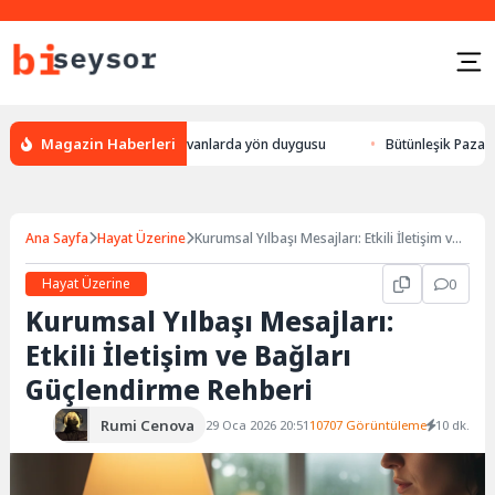
Magazin Haberleri
 leylek yön bulması, hayvanlarda yön duygusu
Bütünleşik Pazarlama: Ma
Ana Sayfa
Hayat Üzerine
Kurumsal Yılbaşı Mesajları: Etkili İletişim ve
Bağları Güçlendirme Rehberi
Hayat Üzerine
0
Kurumsal Yılbaşı Mesajları:
Etkili İletişim ve Bağları
Güçlendirme Rehberi
Rumi Cenova
29 Oca 2026 20:51
10707 Görüntüleme
10 dk.