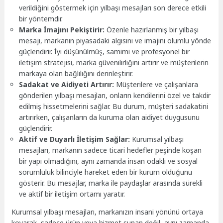
verildiğini göstermek için yılbaşı mesajları son derece etkili
bir yöntemdir.
Marka İmajını Pekiştirir:
Özenle hazırlanmış bir yılbaşı
mesajı, markanın piyasadaki algısını ve imajını olumlu yönde
güçlendirir. İyi düşünülmüş, samimi ve profesyonel bir
iletişim stratejisi, marka güvenilirliğini artırır ve müşterilerin
markaya olan bağlılığını derinleştirir.
Sadakat ve Aidiyeti Artırır:
Müşterilere ve çalışanlara
gönderilen yılbaşı mesajları, onların kendilerini özel ve takdir
edilmiş hissetmelerini sağlar. Bu durum, müşteri sadakatini
artırırken, çalışanların da kuruma olan aidiyet duygusunu
güçlendirir.
Aktif ve Duyarlı İletişim Sağlar:
Kurumsal yılbaşı
mesajları, markanın sadece ticari hedefler peşinde koşan
bir yapı olmadığını, aynı zamanda insan odaklı ve sosyal
sorumluluk bilinciyle hareket eden bir kurum olduğunu
gösterir. Bu mesajlar, marka ile paydaşlar arasında sürekli
ve aktif bir iletişim ortamı yaratır.
Kurumsal yılbaşı mesajları, markanızın insani yönünü ortaya
koyarak, sadece ürün veya hizmet sunan değil, aynı zamanda