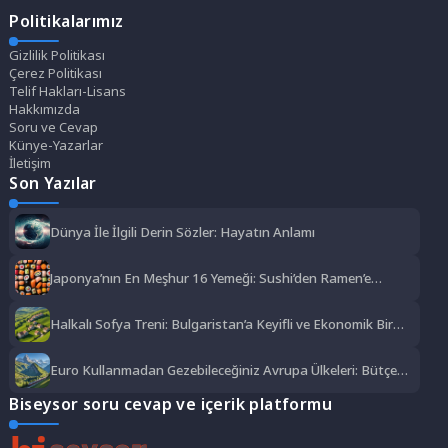
Politikalarımız
Gizlilik Politikası
Çerez Politikası
Telif Hakları-Lisans
Hakkımızda
Soru ve Cevap
Künye-Yazarlar
İletişim
Son Yazılar
Dünya İle İlgili Derin Sözler: Hayatın Anlamı
Japonya’nın En Meşhur 16 Yemeği: Sushi’den Ramen’e
Lezzet Şöleni
Halkalı Sofya Treni: Bulgaristan’a Keyifli ve Ekonomik Bir
Yolculuk
Euro Kullanmadan Gezebileceğiniz Avrupa Ülkeleri: Bütçe
Dostu Rotalar
Biseysor soru cevap ve içerik platformu