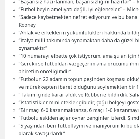
“Başarısız hazırlanman, başarısızlığını hazırlar.” –
“Futbol beyin ameliyatı değil, iyi eğlenceler.” – Mic
“Sadece kaybetmekten nefret ediyorum ve bu bana da
Rooney
“Ahlak ve erkeklerin yükümlülükleri hakkında bildi
“İtalya milli takımında oynamaktan daha da güzel bir
oynamaktır.”
“10 numarayı elbette çok istiyorum, ama şu an için 
“Gerekirse futboldan vazgeçerim ama orucumu ihma
ahiretim önceliğimdir.”
“Futbolun 22 adamın topun peşinden koşması oldu
ve mürekkepten ibaret olduğunu söylemekten bir fa
“Takım içinde karar aldık ve Robben’e bildirdik. Sa
“İstatistikler mini etekler gibidir; çoğu bölgeyi göst
“Bir maçı 6-0 kazanmaktansa, 6 maçı 1-0 kazanmayı
“Futbolu eskiden açlar oynar, zenginler izlerdi. Şimdi
“5 yaşından beri futbollayım ve inanıyorum ki bu ola
olarak savaşırlardı.”