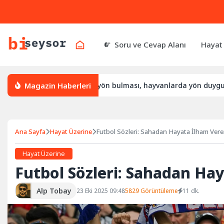
Soru ve Cevap Alanı
Hayat
Magazin Haberleri
ıl yön bulur, leylek yön bulması, hayvanlarda yön duygusu
Ana Sayfa
Hayat Üzerine
Futbol Sözleri: Sahadan Hayata İlham Vere
Hayat Üzerine
Futbol Sözleri: Sahadan Ha
Alp Tobay
23 Eki 2025 09:48
5829 Görüntüleme
11 dk.