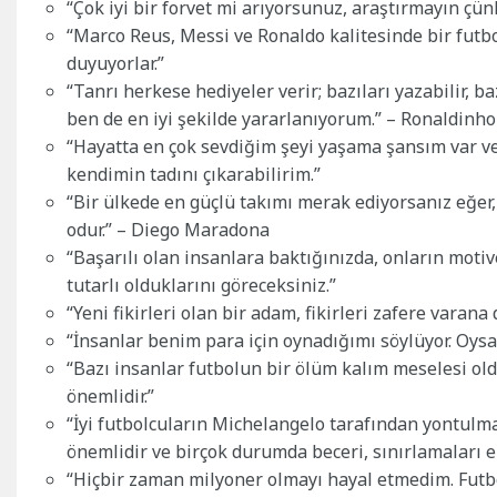
“Çok iyi bir forvet mi arıyorsunuz, araştırmayın çün
“Marco Reus, Messi ve Ronaldo kalitesinde bir futb
duyuyorlar.”
“Tanrı herkese hediyeler verir; bazıları yazabilir, b
ben de en iyi şekilde yararlanıyorum.” – Ronaldinho
“Hayatta en çok sevdiğim şeyi yaşama şansım var ve
kendimin tadını çıkarabilirim.”
“Bir ülkede en güçlü takımı merak ediyorsanız eğer,
odur.” – Diego Maradona
“Başarılı olan insanlara baktığınızda, onların mot
tutarlı olduklarını göreceksiniz.”
“Yeni fikirleri olan bir adam, fikirleri zafere varana d
“İnsanlar benim para için oynadığımı söylüyor. Oy
“Bazı insanlar futbolun bir ölüm kalım meselesi old
önemlidir.”
“İyi futbolcuların Michelangelo tarafından yontulm
önemlidir ve birçok durumda beceri, sınırlamaları e
“Hiçbir zaman milyoner olmayı hayal etmedim. Futbo