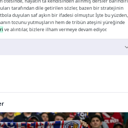
 ötesinde, hayatın ta kendisinden alınmış dersler barındırır
ları tarafından dile getirilen sözler, bazen bir stratejinin
utbola duyulan saf aşkın bir ifadesi olmuştur. İşte bu yüzden,
anın tozunu yutmuşların hem de tribün ateşini yüreğinde
ri
ve alıntılar, bizlere ilham vermeye devam ediyor.
er