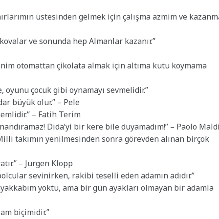
ınırlarımın üstesinden gelmek için çalışma azmim ve kazanm
u kovalar ve sonunda hep Almanlar kazanır.”
 benim otomattan çikolata almak için altıma kutu koymama
, oyunu çocuk gibi oynamayı sevmelidir.”
ar büyük olur.” – Pele
emlidir.” – Fatih Terim
inandıramaz! Dida’yi bir kere bile duyamadım!” – Paolo Mald
r. Milli takımın yenilmesinden sonra görevden alınan birçok
tır.” – Jurgen Klopp
olcular sevinirken, rakibi teselli eden adamın adıdır.”
ayakkabım yoktu, ama bir gün ayakları olmayan bir adamla
am biçimidir.”