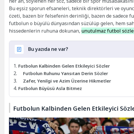
her an, söylenen her söz, sadece bir spor müsabakasının
Bu eşsiz sporun efsaneleri, teknik direktörleri ve oyuncu
özeti, bazen bir felsefenin derinliği, bazen de sadece f
futbolun o büyülü dünyasından süzülüp gelen, hem sah
hissedenlerin ruhuna dokunan,
unutulmaz futbol sözle
Bu yazıda ne var?
Futbolun Kalbinden Gelen Etkileyici Sözler
Futbolun Ruhunu Yansıtan Derin Sözler
Zafer, Yenilgi ve Azim Üzerine Hikmetler
Futbolun Büyüsü Asla Bitmez
Futbolun Kalbinden Gelen Etkileyici Sözl