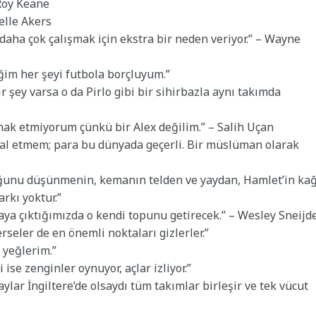
 Roy Keane
helle Akers
ha çok çalışmak için ekstra bir neden veriyor.” – Wayne
ğim her şeyi futbola borçluyum.”
 şey varsa o da Pirlo gibi bir sihirbazla aynı takımda
hak etmiyorum çünkü bir Alex değilim.” – Salih Uçan
l etmem; para bu dünyada geçerli. Bir müslüman olarak
ğunu düşünmenin, kemanın telden ve yaydan, Hamlet’in kağ
rkı yoktur.”
haya çıktığımızda o kendi topunu getirecek.” – Wesley Sneijd
erseler de en önemli noktaları gizlerler.”
 yeğlerim.”
 ise zenginler oynuyor, açlar izliyor.”
ylar İngiltere’de olsaydı tüm takımlar birleşir ve tek vücut