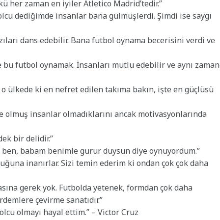
kü her zaman en iyiler Atletico Madrid’tedir.”
olcu dediğimde insanlar bana gülmüşlerdi. Şimdi ise saygı
azıları dans edebilir. Bana futbol oynama becerisini verdi ve
 bu futbol oynamak. İnsanları mutlu edebilir ve aynı zama
 o ülkede ki en nefret edilen takıma bakın, işte en güçlüsü
ive olmuş insanlar olmadıklarını ancak motivasyonlarında
ek bir delidir.”
sa ben, babam benimle gurur duysun diye oynuyordum.”
uğuna inanırlar. Sizi temin ederim ki ondan çok çok daha
asına gerek yok. Futbolda yetenek, formdan çok daha
rdemlere çevirme sanatıdır.”
lcu olmayı hayal ettim.” – Victor Cruz