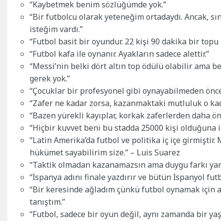
“Kaybetmek benim sözlüğümde yok.”
“Bir futbolcu olarak yeteneğim ortadaydı. Ancak, s
isteğim vardı.”
“Futbol basit bir oyundur. 22 kişi 90 dakika bir top
“Futbol kafa ile oynanır. Ayakların sadece alettir.”
“Messi’nin belki dört altın top ödülü olabilir ama
gerek yok.”
“Çocuklar bir profesyonel gibi oynayabilmeden önce
“Zafer ne kadar zorsa, kazanmaktaki mutluluk o kad
“Bazen yürekli kayıplar, korkak zaferlerden daha ön
“Hiçbir kuvvet beni bu stadda 25000 kişi olduğuna 
“Latin Amerika’da futbol ve politika iç içe girmişti
hükümet sayabilirim size.” – Luis Suarez
“Taktik olmadan kazanamazsın ama duygu farkı yara
“İspanya adını finale yazdırır ve bütün İspanyol futb
“Bir keresinde ağladım çünkü futbol oynamak için 
tanıştım.”
“Futbol, sadece bir oyun değil, aynı zamanda bir yaş