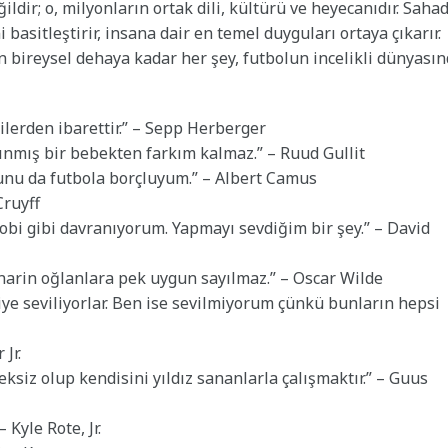
dir; o, milyonların ortak dili, kültürü ve heyecanıdır. Saha
asitleştirir, insana dair en temel duyguları ortaya çıkarır.
ireysel dehaya kadar her şey, futbolun incelikli dünyası
rilerden ibarettir.” – Sepp Herberger
ınmış bir bebekten farkım kalmaz.” – Ruud Gullit
bunu da futbola borçluyum.” – Albert Camus
Cruyff
bi gibi davranıyorum. Yapmayı sevdiğim bir şey.” – David
ma narin oğlanlara pek uygun sayılmaz.” – Oscar Wilde
iye seviliyorlar. Ben ise sevilmiyorum çünkü bunların hepsi
Jr.
neksiz olup kendisini yıldız sananlarla çalışmaktır.” – Guus
 Kyle Rote, Jr.