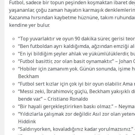
Futbol, sadece bir topun peşinden koşmaktan ibaret değil
yaşananlar, çoğu zaman hayatın karmaşık denklemlerini b
Kazanma hırsından kaybetme hüznüne, takım ruhundan b
kendine yer bulur.
“Top yuvarlaktır ve oyun 90 dakika sürer, gerisi teo
“Ben futboldan ayrı kaldığımda, ağzından emziği al
“En iyi bildiğim şeyler ahlak ve yükümlülüklerdir, 
“Futbol basittir, zor olan basit oynamaktır.” – Johan 
“Hobiler için zamanım yok. Günün sonunda, işime ho
Beckham
“Futbol sert kızlar için çok iyi bir oyun olabilir. A
“Messi zeki, İbrahimoviç güçlü, Beckham yakışıklı d
bende var.” – Cristiano Ronaldo
“Bir hayali gerçekleştirirken baskı olmaz.” – Neymar 
“Yıldızlarla çalışmak zor değildir. Asıl zor olan yete
Hiddink
“Saldırıyorken, kovaladığınız kadar yorulmazsınız.” –