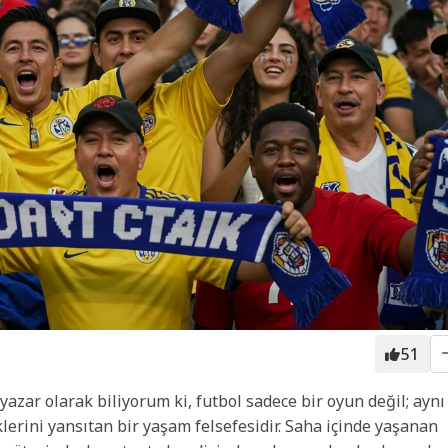
51
yazar olarak biliyorum ki, futbol sadece bir oyun değil; aynı
lerini yansıtan bir yaşam felsefesidir. Saha içinde yaşanan