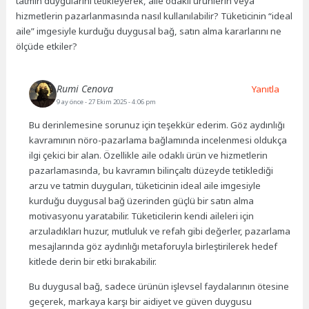
tatmin duygularını tetikleyerek, aile odaklı ürünlerin veya
hizmetlerin pazarlanmasında nasıl kullanılabilir? Tüketicinin “ideal
aile” imgesiyle kurduğu duygusal bağ, satın alma kararlarını ne
ölçüde etkiler?
Rumi Cenova
Yanıtla
9 ay önce
- 27 Ekim 2025 - 4:06 pm
Bu derinlemesine sorunuz için teşekkür ederim. Göz aydınlığı
kavramının nöro-pazarlama bağlamında incelenmesi oldukça
ilgi çekici bir alan. Özellikle aile odaklı ürün ve hizmetlerin
pazarlamasında, bu kavramın bilinçaltı düzeyde tetiklediği
arzu ve tatmin duyguları, tüketicinin ideal aile imgesiyle
kurduğu duygusal bağ üzerinden güçlü bir satın alma
motivasyonu yaratabilir. Tüketicilerin kendi aileleri için
arzuladıkları huzur, mutluluk ve refah gibi değerler, pazarlama
mesajlarında göz aydınlığı metaforuyla birleştirilerek hedef
kitlede derin bir etki bırakabilir.
Bu duygusal bağ, sadece ürünün işlevsel faydalarının ötesine
geçerek, markaya karşı bir aidiyet ve güven duygusu