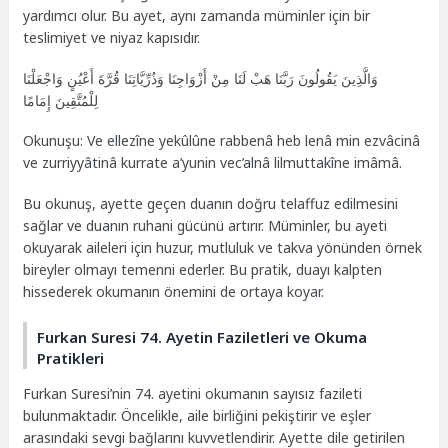
yardımcı olur. Bu ayet, aynı zamanda müminler için bir
teslimiyet ve niyaz kapısıdır.
وَالَّذِينَ يَقُولُونَ رَبَّنَا هَبْ لَنَا مِنْ أَزْوَاجِنَا وَذُرِّيَّاتِنَا قُرَّةَ أَعْيُنٍ وَاجْعَلْنَا
لِلْمُتَّقِينَ إِمَامًا
Okunuşu: Ve ellezîne yekûlûne rabbenâ heb lenâ min ezvâcinâ
ve zurriyyâtinâ kurrate a’yunin vec’alnâ lilmuttakîne imâmâ.
Bu okunuş, ayette geçen duanın doğru telaffuz edilmesini
sağlar ve duanın ruhani gücünü artırır. Müminler, bu ayeti
okuyarak aileleri için huzur, mutluluk ve takva yönünden örnek
bireyler olmayı temenni ederler. Bu pratik, duayı kalpten
hissederek okumanın önemini de ortaya koyar.
Furkan Suresi 74. Ayetin Faziletleri ve Okuma
Pratikleri
Furkan Suresi’nin 74. ayetini okumanın sayısız fazileti
bulunmaktadır. Öncelikle, aile birliğini pekiştirir ve eşler
arasındaki sevgi bağlarını kuvvetlendirir. Ayette dile getirilen