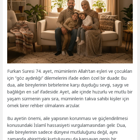
Furkan Suresi 74. ayet, müminlerin Allah’tan eşleri ve çocukları
için “göz aydınlığı” dilemelerini ifade eden özel bir duadır. Bu
dua, aile bireylerinin birbirlerine karşı duyduğu sevgi, saygı ve
bağlılığın en saf ifadesidir. Ayet, aile içinde huzurlu ve mutlu bir
yaşam sürmenin yanı sıra, müminlerin takva sahibi kişiler için
örnek birer rehber olmalarını arzular.
Bu ayetin önemi, aile yapısının korunması ve güçlendirilmesi
konusundaki İslamî hassasiyeti vurgulamasından gelir. Dua,
aile bireylerinin sadece dünyevi mutluluğunu değil, aynı
zamanda ahiretteki kurtuluşunu da kapsayan geniş bir