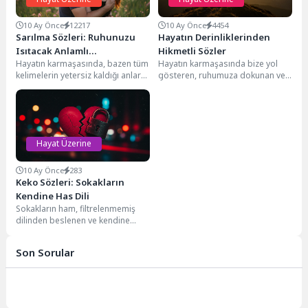
10 Ay Önce
12217
10 Ay Önce
4454
Sarılma Sözleri: Ruhunuzu
Hayatın Derinliklerinden
Isıtacak Anlamlı
Hikmetli Sözler
Hayatın karmaşasında, bazen tüm
Hayatın karmaşasında bize yol
Kucaklaşmalar
kelimelerin yetersiz kaldığı anlar
gösteren, ruhumuza dokunan ve
olur. İşte tam da o anlarda, bir...
iç dünyamızı aydınlatan hikmetli
sözler, kadim bilgeliklerin...
Hayat Üzerine
10 Ay Önce
283
Keko Sözleri: Sokakların
Kendine Has Dili
Sokakların ham, filtrelenmemiş
dilinden beslenen ve kendine
özgü bir duruş sergileyen "keko
sözleri", günümüzde popüler...
Son Sorular