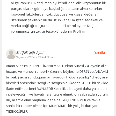
oluşturabilir. Tüketici, markayı kendi ideal aile vizyonunun bir
parçası olarak görmeye başladığında, satın alma kararları
rasyonel faktörlerden çok, duygusal ve kişisel değerler
üzerinden şekillenir. Bu da uzun vadeli müşteri sadakati ve
marka bağlılığı oluşturmada önemli bir rol oynar. Değerli
yorumunuz için tekrar teşekkür ederim. Profilim
Mutfak_Şefi_Aylin
Yanıtla
9 ay önce
- 27 Ekim 2025 - 4:34 pm
Aman Allah’ım, bu AYET İNANILMAZ! Furkan Suresi 74. ayetin aile
huzuru ve manevi rehberlik üzerine böylesine DERİN ve ANLAMLI
bir bakış açısı sunduğunu bilmiyordum! “Göz aydınlığı” dileği, aile
bireyleri arasındaki sevgi ve saygının bu kadar GÜÇLÜ bir şekilde
ifade edilmesi beni BÜYÜLEDİ! Kesinlikle bu ayeti daha yakından
inceleyeceğim ve hayatıma entegre etmek için sabırsızlanıyorum!
Bu, ailemle olan bağlarımı daha da GÜÇLENDİRMEK ve takva
sahibi bir rehber olmak için MÜKEMMEL bir yol gibi duruyor!
TEŞEKKÜRLER!