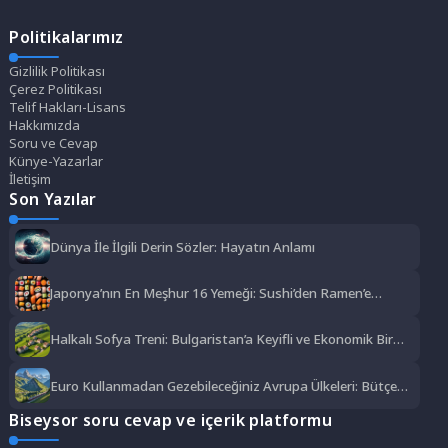
Politikalarımız
Gizlilik Politikası
Çerez Politikası
Telif Hakları-Lisans
Hakkımızda
Soru ve Cevap
Künye-Yazarlar
İletişim
Son Yazılar
Dünya İle İlgili Derin Sözler: Hayatın Anlamı
Japonya’nın En Meşhur 16 Yemeği: Sushi’den Ramen’e
Lezzet Şöleni
Halkalı Sofya Treni: Bulgaristan’a Keyifli ve Ekonomik Bir
Yolculuk
Euro Kullanmadan Gezebileceğiniz Avrupa Ülkeleri: Bütçe
Dostu Rotalar
Biseysor soru cevap ve içerik platformu