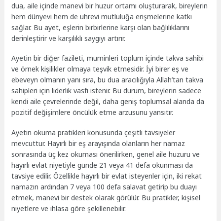
dua, aile içinde manevi bir huzur ortamı oluşturarak, bireylerin
hem dünyevi hem de uhrevi mutluluğa erişmelerine katkı
sağlar. Bu ayet, eşlerin birbirlerine karşı olan bağlılıklarını
derinleştirir ve karşılıklı saygıyı artırır.
Ayetin bir diğer fazileti, müminleri toplum içinde takva sahibi
ve örnek kişilikler olmaya teşvik etmesidir. İyi birer eş ve
ebeveyn olmanın yanı sıra, bu dua aracılığıyla Allah’tan takva
sahipleri için liderlik vasfı istenir. Bu durum, bireylerin sadece
kendi aile çevrelerinde değil, daha geniş toplumsal alanda da
pozitif değişimlere öncülük etme arzusunu yansıtır.
Ayetin okuma pratikleri konusunda çeşitli tavsiyeler
mevcuttur. Hayırlı bir eş arayışında olanların her namaz
sonrasında üç kez okuması önerilirken, genel aile huzuru ve
hayırlı evlat niyetiyle günde 21 veya 41 defa okunması da
tavsiye edilir. Özellikle hayırlı bir evlat isteyenler için, iki rekat
namazın ardından 7 veya 100 defa salavat getirip bu duayı
etmek, manevi bir destek olarak görülür. Bu pratikler, kişisel
niyetlere ve ihlasa göre şekillenebilir.