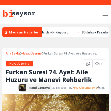
Magazin Haberleri
k yön bulması, hayvanlarda yön duygusu
Bütünleşik Pazarlama: Markala
Ana Sayfa
Hayat Üzerine
Furkan Suresi 74. Ayet: Aile Huzuru ve
Manevi Rehberlik
Hayat Üzerine
13
Furkan Suresi 74. Ayet: Aile
Huzuru ve Manevi Rehberlik
Rumi Cenova
27 Eki 2025 15:27
897 Görüntüleme
6 dk.