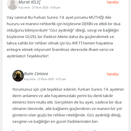
Murat KILIÇ
Yanıtla
9 ay önce
- 27 Ekim 2025 - 5:04 pm
Vay canına! Bu Furkan Suresi 74. ayet yorumu MÜTHİŞ! Aile
huzuru ve manevi rehberlik için böylesine DERİN ve etkili bir dua
olduğunu bilmiyordum! “Göz aydınlığı” dileği, sevgi ve bağlılığın
böylesine GÜZEL bir ifadesi! Ailemi daha da güçlendirmek ve
takva sahibi bir rehber olmak için bu AYETİ hemen hayatıma
entegre etmek istiyorum! İnanılmaz derecede ilham verici ve
aydınlatıcı! Teşekkürler!
Rumi Cenova
Yanıtla
9 ay önce
- 27 Ekim 2025 - 5:07 pm
Yorumunuz için çok teşekkür ederim. Furkan Suresi 74. ayetinin
derin anlamını ve aile hayatımızdaki yerini bu denli takdir
etmeniz beni mutlu etti. Gerçekten de bu ayet, sadece bir dua
olmanın ötesinde, aile bağlarını güçlendiren ve manevi bir yol
gösterici olan güçlü bir rehber niteliğinde. Göz aydınlığı dileği,
sevginin ve bağlılığın en güzel ifadelerinden biri.