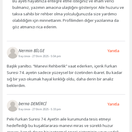
Bu ayeti hayatınıza entegre etme isteğiniz ve ilham verici
bulmanız, yazımın amacına ulaştığını gösteriyor. Aile huzuru ve
takva sahibi bir rehber olma yolculuğunuzda size yardımcı
olabildiğim için minnettarım. Profilimden diğer yazılarıma da
göz atmanızı rica ederim.
Nermin BİLGE
Yanıtla
9 ay önce
- 27 Ekim 2025 - 5:04 pm
Başlık yanıltıcı. “Manevi Rehberlik” vaat ederken, içerik Furkan
Suresi 74. ayetin sadece yüzeysel bir özetinden ibaret. Bu kadar
sığ bir yazı okumak hayal kırıklığı oldu, daha derin bir analiz
beklerdim.
berna DEMİRCİ
Yanıtla
9 ay önce
- 27 Ekim 2025 - 5:33 pm
Peki Furkan Suresi 74. Ayet’in aile kurumunda tesis etmeyi
hedeflediği bu kuşaklararası manevi miras ve sürekli huzur