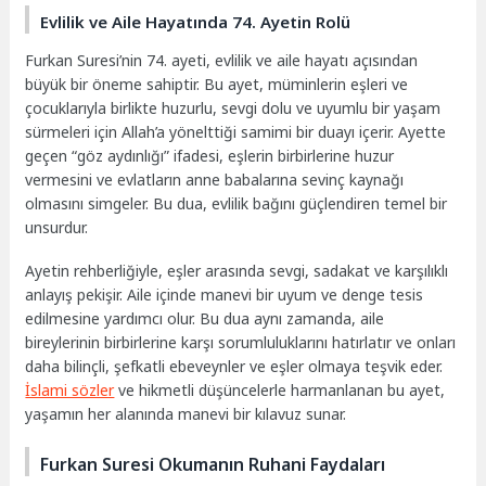
Evlilik ve Aile Hayatında 74. Ayetin Rolü
Furkan Suresi’nin 74. ayeti, evlilik ve aile hayatı açısından
büyük bir öneme sahiptir. Bu ayet, müminlerin eşleri ve
çocuklarıyla birlikte huzurlu, sevgi dolu ve uyumlu bir yaşam
sürmeleri için Allah’a yönelttiği samimi bir duayı içerir. Ayette
geçen “göz aydınlığı” ifadesi, eşlerin birbirlerine huzur
vermesini ve evlatların anne babalarına sevinç kaynağı
olmasını simgeler. Bu dua, evlilik bağını güçlendiren temel bir
unsurdur.
Ayetin rehberliğiyle, eşler arasında sevgi, sadakat ve karşılıklı
anlayış pekişir. Aile içinde manevi bir uyum ve denge tesis
edilmesine yardımcı olur. Bu dua aynı zamanda, aile
bireylerinin birbirlerine karşı sorumluluklarını hatırlatır ve onları
daha bilinçli, şefkatli ebeveynler ve eşler olmaya teşvik eder.
İslami sözler
ve hikmetli düşüncelerle harmanlanan bu ayet,
yaşamın her alanında manevi bir kılavuz sunar.
Furkan Suresi Okumanın Ruhani Faydaları