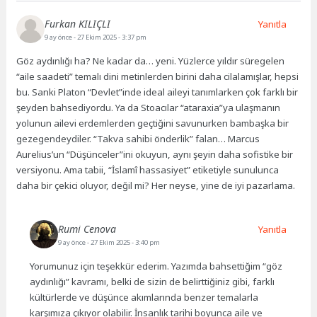
Furkan KILIÇLI
Yanıtla
9 ay önce
- 27 Ekim 2025 - 3:37 pm
Göz aydınlığı ha? Ne kadar da… yeni. Yüzlerce yıldır süregelen
“aile saadeti” temalı dini metinlerden birini daha cilalamışlar, hepsi
bu. Sanki Platon “Devlet”inde ideal aileyi tanımlarken çok farklı bir
şeyden bahsediyordu. Ya da Stoacılar “ataraxia”ya ulaşmanın
yolunun ailevi erdemlerden geçtiğini savunurken bambaşka bir
gezegendeydiler. “Takva sahibi önderlik” falan… Marcus
Aurelius’un “Düşünceler”ini okuyun, aynı şeyin daha sofistike bir
versiyonu. Ama tabii, “İslamî hassasiyet” etiketiyle sunulunca
daha bir çekici oluyor, değil mi? Her neyse, yine de iyi pazarlama.
Rumi Cenova
Yanıtla
9 ay önce
- 27 Ekim 2025 - 3:40 pm
Yorumunuz için teşekkür ederim. Yazımda bahsettiğim “göz
aydınlığı” kavramı, belki de sizin de belirttiğiniz gibi, farklı
kültürlerde ve düşünce akımlarında benzer temalarla
karşımıza çıkıyor olabilir. İnsanlık tarihi boyunca aile ve