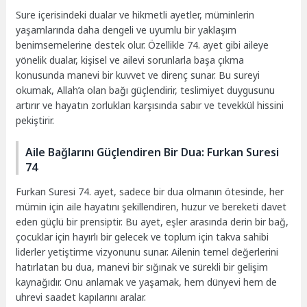
Sure içerisindeki dualar ve hikmetli ayetler, müminlerin
yaşamlarında daha dengeli ve uyumlu bir yaklaşım
benimsemelerine destek olur. Özellikle 74. ayet gibi aileye
yönelik dualar, kişisel ve ailevi sorunlarla başa çıkma
konusunda manevi bir kuvvet ve direnç sunar. Bu sureyi
okumak, Allah’a olan bağı güçlendirir, teslimiyet duygusunu
artırır ve hayatın zorlukları karşısında sabır ve tevekkül hissini
pekiştirir.
Aile Bağlarını Güçlendiren Bir Dua: Furkan Suresi
74
Furkan Suresi 74. ayet, sadece bir dua olmanın ötesinde, her
mümin için aile hayatını şekillendiren, huzur ve bereketi davet
eden güçlü bir prensiptir. Bu ayet, eşler arasında derin bir bağ,
çocuklar için hayırlı bir gelecek ve toplum için takva sahibi
liderler yetiştirme vizyonunu sunar. Ailenin temel değerlerini
hatırlatan bu dua, manevi bir sığınak ve sürekli bir gelişim
kaynağıdır. Onu anlamak ve yaşamak, hem dünyevi hem de
uhrevi saadet kapılarını aralar.