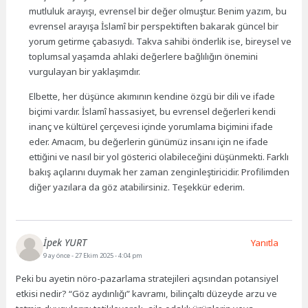
mutluluk arayışı, evrensel bir değer olmuştur. Benim yazım, bu
evrensel arayışa İslamî bir perspektiften bakarak güncel bir
yorum getirme çabasıydı. Takva sahibi önderlik ise, bireysel ve
toplumsal yaşamda ahlaki değerlere bağlılığın önemini
vurgulayan bir yaklaşımdır.
Elbette, her düşünce akımının kendine özgü bir dili ve ifade
biçimi vardır. İslamî hassasiyet, bu evrensel değerleri kendi
inanç ve kültürel çerçevesi içinde yorumlama biçimini ifade
eder. Amacım, bu değerlerin günümüz insanı için ne ifade
ettiğini ve nasıl bir yol gösterici olabileceğini düşünmekti. Farklı
bakış açılarını duymak her zaman zenginleştiricidir. Profilimden
diğer yazılara da göz atabilirsiniz. Teşekkür ederim.
İpek YURT
Yanıtla
9 ay önce
- 27 Ekim 2025 - 4:04 pm
Peki bu ayetin nöro-pazarlama stratejileri açısından potansiyel
etkisi nedir? “Göz aydınlığı” kavramı, bilinçaltı düzeyde arzu ve