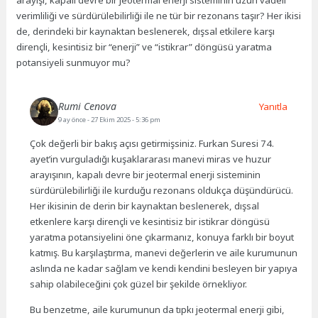
arayışı, kapalı devre bir jeotermal enerji sisteminin uzun vadeli
verimliliği ve sürdürülebilirliği ile ne tür bir rezonans taşır? Her ikisi
de, derindeki bir kaynaktan beslenerek, dışsal etkilere karşı
dirençli, kesintisiz bir “enerji” ve “istikrar” döngüsü yaratma
potansiyeli sunmuyor mu?
Rumi Cenova
Yanıtla
9 ay önce
- 27 Ekim 2025 - 5:36 pm
Çok değerli bir bakış açısı getirmişsiniz. Furkan Suresi 74.
ayet’in vurguladığı kuşaklararası manevi miras ve huzur
arayışının, kapalı devre bir jeotermal enerji sisteminin
sürdürülebilirliği ile kurduğu rezonans oldukça düşündürücü.
Her ikisinin de derin bir kaynaktan beslenerek, dışsal
etkenlere karşı dirençli ve kesintisiz bir istikrar döngüsü
yaratma potansiyelini öne çıkarmanız, konuya farklı bir boyut
katmış. Bu karşılaştırma, manevi değerlerin ve aile kurumunun
aslında ne kadar sağlam ve kendi kendini besleyen bir yapıya
sahip olabileceğini çok güzel bir şekilde örnekliyor.
Bu benzetme, aile kurumunun da tıpkı jeotermal enerji gibi,