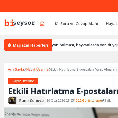
Soru ve Cevap Alanı
Hayat
Magazin Haberleri
asıl yön bulur, leylek yön bulması, hayvanlarda yön duygusu
Ana Sayfa
Hayat Üzerine
Etkili Hatırlatma E-postaları: Yanıt Almanın S
Hayat Üzerine
Etkili Hatırlatma E-postaları
Rumi Cenova
29 Oca 2026 21:05
1522 Görüntüleme
8 dk.