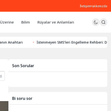
İletişim
Hakkımızda
Üzerine
Bilim
Rüyalar ve Anlamları
htarı
İstenmeyen SMS’leri Engelleme Rehberi: Dijital Huzu
Son Sorular
0
Bi soru sor