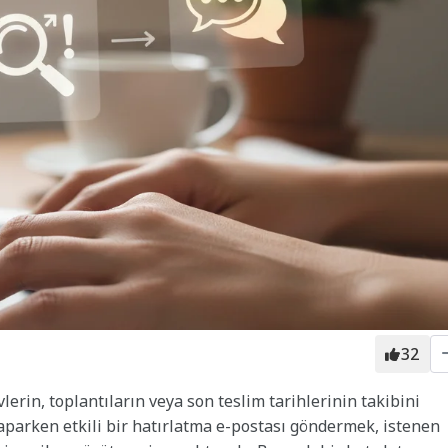
32
erin, toplantıların veya son teslim tarihlerinin takibini
yaparken etkili bir hatırlatma e-postası göndermek, istenen