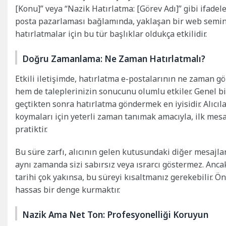
[Konu]” veya “Nazik Hatırlatma: [Görev Adı]” gibi ifadel
posta pazarlaması bağlamında, yaklaşan bir web semineri 
hatırlatmalar için bu tür başlıklar oldukça etkilidir.
Doğru Zamanlama: Ne Zaman Hatırlatmalı?
Etkili iletişimde, hatırlatma e-postalarının ne zaman gö
hem de taleplerinizin sonucunu olumlu etkiler. Genel bir
geçtikten sonra hatırlatma göndermek en iyisidir. Alıcıl
koymaları için yeterli zaman tanımak amacıyla, ilk mes
pratiktir.
Bu süre zarfı, alıcının gelen kutusundaki diğer mesajla
aynı zamanda sizi sabırsız veya ısrarcı göstermez. Anca
tarihi çok yakınsa, bu süreyi kısaltmanız gerekebilir. 
hassas bir denge kurmaktır.
Nazik Ama Net Ton: Profesyonelliği Koruyun