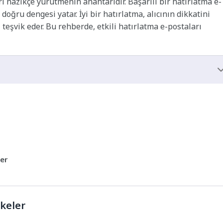
 nazikçe yürütmenin anahtarıdır. Başarılı bir hatırlatma e-
doğru dengesi yatar. İyi bir hatırlatma, alıcının dikkatini
 teşvik eder. Bu rehberde, etkili hatırlatma e-postaları
ler
lkeler