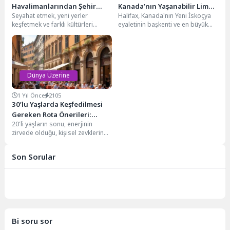
Havalimanlarından Şehir
Kanada’nın Yaşanabilir Liman
Seyahat etmek, yeni yerler
Halifax, Kanada'nın Yeni İskoçya
Merkezine Konforlu Ulaşım
Kenti
keşfetmek ve farklı kültürleri
eyaletinin başkenti ve en büyük
deneyimlemek hayatın en güzel
şehridir. Atlantik Okyanusu
parçalarından biridir. Ancak,...
kıyısında yer alması,...
Dünya Üzerine
1 Yıl Önce
2105
30’lu Yaşlarda Keşfedilmesi
Gereken Rota Önerileri:
20'li yaşların sonu, enerjinin
Roma’dan Kapadokya’ya
zirvede olduğu, kişisel zevklerin
oturmaya başladığı bir dönemdir.
Ancak 30'lu yaşlar,...
Son Sorular
Bi soru sor