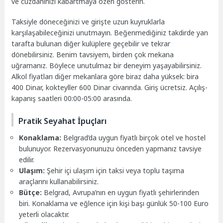
ve cüzdanınızı kabartmaya özen gösterin.
Taksiyle döneceğinizi ve girişte uzun kuyruklarla
karşılaşabileceğinizi unutmayın. Beğenmediğiniz takdirde yan
tarafta bulunan diğer kulüplere geçebilir ve tekrar
dönebilirsiniz. Benim tavsiyem, birden çok mekana
uğramanız. Böylece unutulmaz bir deneyim yaşayabilirsiniz.
Alkol fiyatları diğer mekanlara göre biraz daha yüksek: bira
400 Dinar, kokteyller 600 Dinar civarında. Giriş ücretsiz. Açılış-
kapanış saatleri 00:00-05:00 arasında.
Pratik Seyahat İpuçları
Konaklama:
Belgrad’da uygun fiyatlı birçok otel ve hostel
bulunuyor. Rezervasyonunuzu önceden yapmanız tavsiye
edilir.
Ulaşım:
Şehir içi ulaşım için taksi veya toplu taşıma
araçlarını kullanabilirsiniz.
Bütçe:
Belgrad, Avrupa’nın en uygun fiyatlı şehirlerinden
biri. Konaklama ve eğlence için kişi başı günlük 50-100 Euro
yeterli olacaktır.