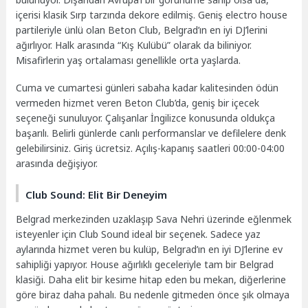
içerisi klasik Sırp tarzında dekore edilmiş. Geniş electro house
partileriyle ünlü olan Beton Club, Belgrad’ın en iyi DJ’lerini
ağırlıyor. Halk arasında “Kış Kulübü” olarak da biliniyor.
Misafirlerin yaş ortalaması genellikle orta yaşlarda.
Cuma ve cumartesi günleri sabaha kadar kalitesinden ödün
vermeden hizmet veren Beton Club’da, geniş bir içecek
seçeneği sunuluyor. Çalışanlar İngilizce konusunda oldukça
başarılı. Belirli günlerde canlı performanslar ve defilelere denk
gelebilirsiniz. Giriş ücretsiz. Açılış-kapanış saatleri 00:00-04:00
arasında değişiyor.
Club Sound: Elit Bir Deneyim
Belgrad merkezinden uzaklaşıp Sava Nehri üzerinde eğlenmek
isteyenler için Club Sound ideal bir seçenek. Sadece yaz
aylarında hizmet veren bu kulüp, Belgrad’ın en iyi DJ’lerine ev
sahipliği yapıyor. House ağırlıklı geceleriyle tam bir Belgrad
klasiği. Daha elit bir kesime hitap eden bu mekan, diğerlerine
göre biraz daha pahalı. Bu nedenle gitmeden önce şık olmaya