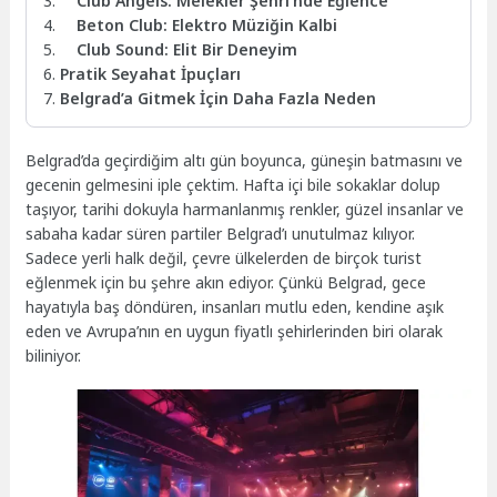
Club Angels: Melekler Şehri’nde Eğlence
Beton Club: Elektro Müziğin Kalbi
Club Sound: Elit Bir Deneyim
Pratik Seyahat İpuçları
Belgrad’a Gitmek İçin Daha Fazla Neden
Belgrad’da geçirdiğim altı gün boyunca, güneşin batmasını ve
gecenin gelmesini iple çektim. Hafta içi bile sokaklar dolup
taşıyor, tarihi dokuyla harmanlanmış renkler, güzel insanlar ve
sabaha kadar süren partiler Belgrad’ı unutulmaz kılıyor.
Sadece yerli halk değil, çevre ülkelerden de birçok turist
eğlenmek için bu şehre akın ediyor. Çünkü Belgrad, gece
hayatıyla baş döndüren, insanları mutlu eden, kendine aşık
eden ve Avrupa’nın en uygun fiyatlı şehirlerinden biri olarak
biliniyor.