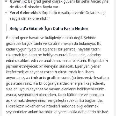
Güvenlik:
Belgrad genel olarak güvenli bir şehir. Ancak yine
de dikkatli olmakta fayda var.
Yerel Gelenekler:
Sırp halkı misafirperverdir. Onlara karşı
saygılı olmak önemlidir.
Belgrad’a Gitmek İçin Daha Fazla Neden
Belgrad gece hayatı ve kulüpleriyle sınırlı değil. Şehirde
gezilecek birçok tarihi ve kültürel mekan da bulunuyor. Bu
kadar uygun fiyatlı ve eğlenceli bir şehirde, hayatın tadını
çıkarmak için daha ne bekliyorsunuz? Dans edin, arkadaş
edinin, sohbet edin ve unutulmaz anılar biriktirin. Belgrad, sizi
pişman etmeyecek bir deneyim sunacak. Eğer yeni yerler
keşfetmek ve seyahat rotanızı oluşturmak için ilham
arıyorsanız,
astrokartografi
nin sunduğu benzersiz fırsatlara
göz atabilirsiniz. Farklı coğrafyalardaki enerjileri keşfederek,
size en uygun seyahat ve yaşam alanlarını belirleyebilirsiniz.
Ayrıca, seyahatinizi planlarken, farklı kültürlere ve inançlara
açık olmak, deneyiminizi zenginleştirecektir. Bu bağlamda,
Hıdırellez’in kökenleri ve ritüelleri hakkında bilgi edinmek,
seyahatinize anlam katabilir ve yerel halkla daha derin bir bağ