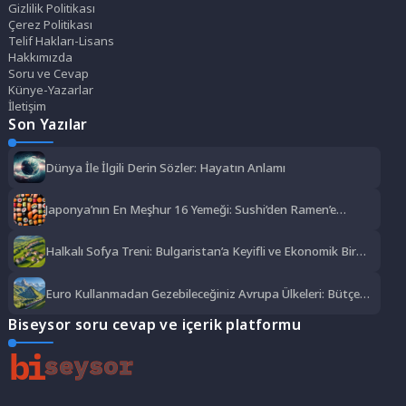
Gizlilik Politikası
Çerez Politikası
Telif Hakları-Lisans
Hakkımızda
Soru ve Cevap
Künye-Yazarlar
İletişim
Son Yazılar
Dünya İle İlgili Derin Sözler: Hayatın Anlamı
Japonya’nın En Meşhur 16 Yemeği: Sushi’den Ramen’e
Lezzet Şöleni
Halkalı Sofya Treni: Bulgaristan’a Keyifli ve Ekonomik Bir
Yolculuk
Euro Kullanmadan Gezebileceğiniz Avrupa Ülkeleri: Bütçe
Dostu Rotalar
Biseysor soru cevap ve içerik platformu