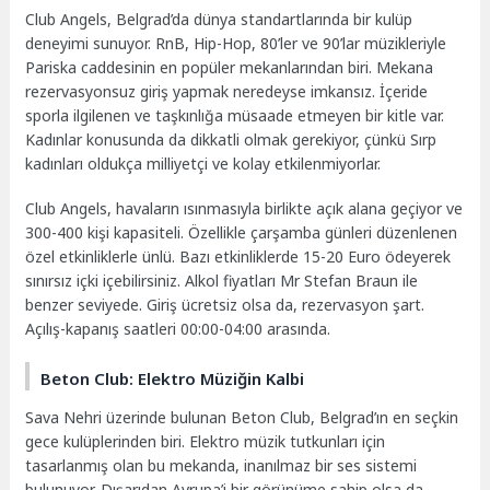
Club Angels, Belgrad’da dünya standartlarında bir kulüp
deneyimi sunuyor. RnB, Hip-Hop, 80’ler ve 90’lar müzikleriyle
Pariska caddesinin en popüler mekanlarından biri. Mekana
rezervasyonsuz giriş yapmak neredeyse imkansız. İçeride
sporla ilgilenen ve taşkınlığa müsaade etmeyen bir kitle var.
Kadınlar konusunda da dikkatli olmak gerekiyor, çünkü Sırp
kadınları oldukça milliyetçi ve kolay etkilenmiyorlar.
Club Angels, havaların ısınmasıyla birlikte açık alana geçiyor ve
300-400 kişi kapasiteli. Özellikle çarşamba günleri düzenlenen
özel etkinliklerle ünlü. Bazı etkinliklerde 15-20 Euro ödeyerek
sınırsız içki içebilirsiniz. Alkol fiyatları Mr Stefan Braun ile
benzer seviyede. Giriş ücretsiz olsa da, rezervasyon şart.
Açılış-kapanış saatleri 00:00-04:00 arasında.
Beton Club: Elektro Müziğin Kalbi
Sava Nehri üzerinde bulunan Beton Club, Belgrad’ın en seçkin
gece kulüplerinden biri. Elektro müzik tutkunları için
tasarlanmış olan bu mekanda, inanılmaz bir ses sistemi
bulunuyor. Dışarıdan Avrupa’i bir görünüme sahip olsa da,