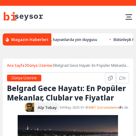
Magazin Haberleri
n bulur, leylek yön bulması, hayvanlarda yön duygusu
Bütünleşik Pazarl
Ana Sayfa
Dünya Üzerine
Belgrad Gece Hayatı: En Popüler Mekanlar,
Clublar ve Fiyatlar
Dünya Üzerine
0
Belgrad Gece Hayatı: En Popüler
Mekanlar, Clublar ve Fiyatlar
Alp Tobay
04 May 2025 01:41
8451 Görüntüleme
6 dk.