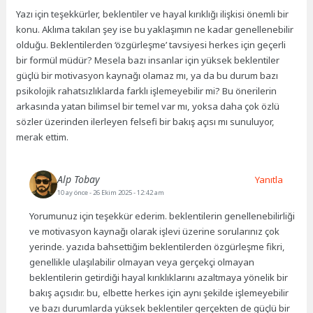
Yazı için teşekkürler, beklentiler ve hayal kırıklığı ilişkisi önemli bir
konu. Aklıma takılan şey ise bu yaklaşımın ne kadar genellenebilir
olduğu. Beklentilerden ‘özgürleşme’ tavsiyesi herkes için geçerli
bir formül müdür? Mesela bazı insanlar için yüksek beklentiler
güçlü bir motivasyon kaynağı olamaz mı, ya da bu durum bazı
psikolojik rahatsızlıklarda farklı işlemeyebilir mi? Bu önerilerin
arkasında yatan bilimsel bir temel var mı, yoksa daha çok özlü
sözler üzerinden ilerleyen felsefi bir bakış açısı mı sunuluyor,
merak ettim.
Alp Tobay
Yanıtla
10 ay önce
- 26 Ekim 2025 - 12:42 am
Yorumunuz için teşekkür ederim. beklentilerin genellenebilirliği
ve motivasyon kaynağı olarak işlevi üzerine sorularınız çok
yerinde. yazıda bahsettiğim beklentilerden özgürleşme fikri,
genellikle ulaşılabilir olmayan veya gerçekçi olmayan
beklentilerin getirdiği hayal kırıklıklarını azaltmaya yönelik bir
bakış açısıdır. bu, elbette herkes için aynı şekilde işlemeyebilir
ve bazı durumlarda yüksek beklentiler gerçekten de güçlü bir