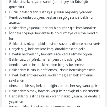
Beklentisizlik, hayatın sunduğu her şeyi bir lütuf gibi
görmektir.
Huzur, beklentilerin sustuğu, şükrün başladığı yerdedir.
Kendi yolunda yürüyen, başkasının gölgesinde beklenti
aramaz.
Beklentisiz yaşamak, her anı bir sürpriz gibi karşılamaktır.
İçindeki boşluğu beklentilerle doldurmaya çalışma; kendini
bul.
Beklentiler, rüzgar gibidir; esince savurur, dinince huzur verir.
Gerçek güç, beklentilere karşı durabilmekten gelir.
Hayatın hediyelerini, beklentisizce kabul etmeyi öğren.
Beklentisiz bir yürek, her an yeni bir başlangıçtır.
Kendine yeten insan, kimseden bir şey beklemez.
Beklentisizlik, ruhun hafiflemesi, zihnin berraklaşmasıdır.
Hayat, beklentilere göre şekillenmez; sen beklentilerini
şekillendir.
Kimseden bir şey beklemediğin zaman, her şey sana gelir.
Beklentisiz olmak, hayatın karşılıksız sevgisini hissetmektir.
Her beklenti, aslında bir risk içerir; risksiz yaşam, beklentisiz
yaşamdır.
İnsan, beklentilerini aştığında gerçekten büyür.