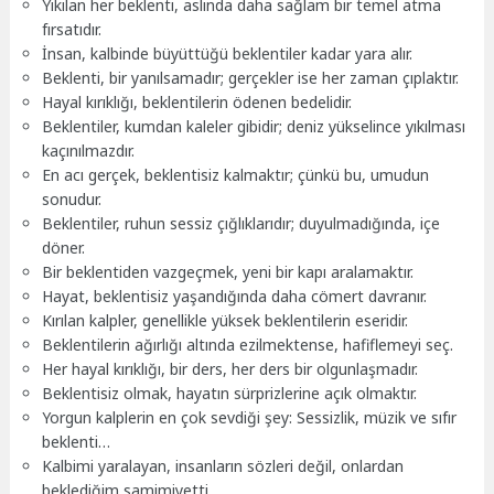
Yıkılan her beklenti, aslında daha sağlam bir temel atma
fırsatıdır.
İnsan, kalbinde büyüttüğü beklentiler kadar yara alır.
Beklenti, bir yanılsamadır; gerçekler ise her zaman çıplaktır.
Hayal kırıklığı, beklentilerin ödenen bedelidir.
Beklentiler, kumdan kaleler gibidir; deniz yükselince yıkılması
kaçınılmazdır.
En acı gerçek, beklentisiz kalmaktır; çünkü bu, umudun
sonudur.
Beklentiler, ruhun sessiz çığlıklarıdır; duyulmadığında, içe
döner.
Bir beklentiden vazgeçmek, yeni bir kapı aralamaktır.
Hayat, beklentisiz yaşandığında daha cömert davranır.
Kırılan kalpler, genellikle yüksek beklentilerin eseridir.
Beklentilerin ağırlığı altında ezilmektense, hafiflemeyi seç.
Her hayal kırıklığı, bir ders, her ders bir olgunlaşmadır.
Beklentisiz olmak, hayatın sürprizlerine açık olmaktır.
Yorgun kalplerin en çok sevdiği şey: Sessizlik, müzik ve sıfır
beklenti…
Kalbimi yaralayan, insanların sözleri değil, onlardan
beklediğim samimiyetti.