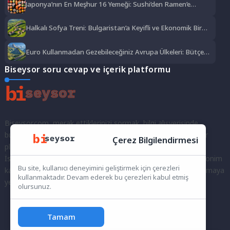
Japonya’nın En Meşhur 16 Yemeği: Sushi’den Ramen’e
Lezzet Şöleni
Halkalı Sofya Treni: Bulgaristan’a Keyifli ve Ekonomik Bir
Yolculuk
Euro Kullanmadan Gezebileceğiniz Avrupa Ülkeleri: Bütçe
Dostu Rotalar
Biseysor soru cevap ve içerik platformu
Biseysor.com, merak ettiklerinizi sormak, bilgi alışverişinde
bulunmak ve fikirlerinizi paylaşmak için bir araya geldiğimiz bir
Çerez Bilgilendirmesi
platformdur.
İster kayıtlı bir kullanıcı olarak topluluğumuza katılın, ister anonim
Bu site, kullanıcı deneyimini geliştirmek için çerezleri
kalarak sorularınızı yöneltin; burada her türlü soruya ve tartışmaya
kullanmaktadır. Devam ederek bu çerezleri kabul etmiş
yer var. Bilgiyi keşfetmek ve paylaşmak için bize katılın!
olursunuz.
Tamam