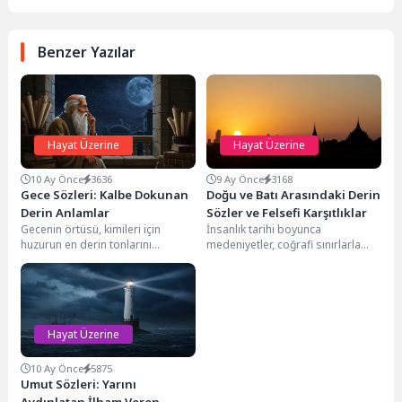
Benzer Yazılar
Hayat Üzerine
Hayat Üzerine
10 Ay Önce
3636
9 Ay Önce
3168
Gece Sözleri: Kalbe Dokunan
Doğu ve Batı Arasındaki Derin
Derin Anlamlar
Sözler ve Felsefi Karşıtlıklar
Gecenin örtüsü, kimileri için
İnsanlık tarihi boyunca
huzurun en derin tonlarını
medeniyetler, coğrafi sınırlarla
sunarken, kimileri içinse ruhun en
ayrılsa da, düşünsel ve kültürel
ücra köşelerinde...
olarak sürekli bir etkileşim...
Hayat Üzerine
10 Ay Önce
5875
Umut Sözleri: Yarını