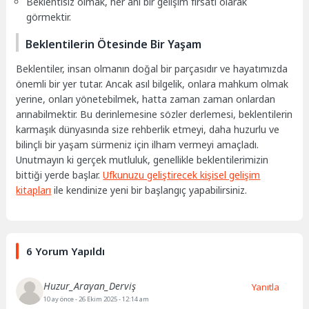
Beklentisiz olmak, her anı bir gelişim fırsatı olarak
görmektir.
Beklentilerin Ötesinde Bir Yaşam
Beklentiler, insan olmanın doğal bir parçasıdır ve hayatımızda
önemli bir yer tutar. Ancak asıl bilgelik, onlara mahkum olmak
yerine, onları yönetebilmek, hatta zaman zaman onlardan
arınabilmektir. Bu derinlemesine sözler derlemesi, beklentilerin
karmaşık dünyasında size rehberlik etmeyi, daha huzurlu ve
bilinçli bir yaşam sürmeniz için ilham vermeyi amaçladı.
Unutmayın ki gerçek mutluluk, genellikle beklentilerimizin
bittiği yerde başlar.
Ufkunuzu geliştirecek kişisel gelişim
kitapları
ile kendinize yeni bir başlangıç yapabilirsiniz.
6 Yorum Yapıldı
Huzur_Arayan_Derviş
Yanıtla
10 ay önce
- 26 Ekim 2025 - 12:14 am