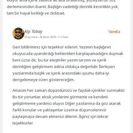
ediyor ama içerik sadece alt alta sıralanmış, yüzeysel bir söz
derlemesinden ibaret. Başlığın vadettiği derinlik kesinlikle yok,
tam bir hayal kırıklığı ve clickbait.
Alp Tobay
Yanıtla
10 ay önce
- 26 Ekim 2025 - 1:13 am
Geri bildiriminiz için teşekkür ederim. Yazımın başlığının
okuyucuda uyandırdığı beklentileri karşılayamadığını duymak
beni üzse de, bu tür eleştiriler yazım tarzımı ve içerik
derinliğimi geliştirmem adına oldukça değerlidir. İlerleyen
yazılarımda başlık ve içerik arasındaki uyumu daha iyi
dengelemeye özen göstereceğim.
Amacım her zaman düşündürücü ve faydalı içerikler sunmaktır.
Bu tür yorumlar, eksik yönlerimi görmeme ve kendimi
geliştirmeme yardımcı oluyor. Diğer yazılarıma da göz atarak
farklı konular ve yaklaşımlar üzerine düşüncelerinizi
paylaşmaya devam etmenizi dilerim. İlginiz için tekrar
teşekkürler.