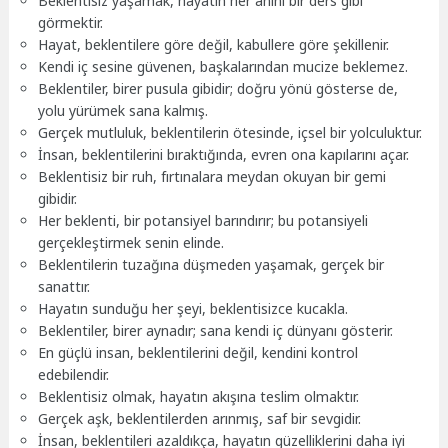
Beklentisiz yaşamak, hayatın her anını bir ders gibi
görmektir.
Hayat, beklentilere göre değil, kabullere göre şekillenir.
Kendi iç sesine güvenen, başkalarından mucize beklemez.
Beklentiler, birer pusula gibidir; doğru yönü gösterse de,
yolu yürümek sana kalmış.
Gerçek mutluluk, beklentilerin ötesinde, içsel bir yolculuktur.
İnsan, beklentilerini bıraktığında, evren ona kapılarını açar.
Beklentisiz bir ruh, fırtınalara meydan okuyan bir gemi
gibidir.
Her beklenti, bir potansiyel barındırır; bu potansiyeli
gerçekleştirmek senin elinde.
Beklentilerin tuzağına düşmeden yaşamak, gerçek bir
sanattır.
Hayatın sunduğu her şeyi, beklentisizce kucakla.
Beklentiler, birer aynadır; sana kendi iç dünyanı gösterir.
En güçlü insan, beklentilerini değil, kendini kontrol
edebilendir.
Beklentisiz olmak, hayatın akışına teslim olmaktır.
Gerçek aşk, beklentilerden arınmış, saf bir sevgidir.
İnsan, beklentileri azaldıkça, hayatın güzelliklerini daha iyi