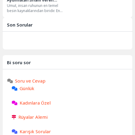
Aydınlatan İlham Veren
Umut, insan ruhunun en temel
Düşünceler
besin kaynaklarından biridir. En
karanlık anlarda bile içimizdeki
ışığı besleyen,...
Son Sorular
Bi soru sor
Soru ve Cevap
Günlük
Kadınlara Özel
Rüyalar Alemi
Karışık Sorular