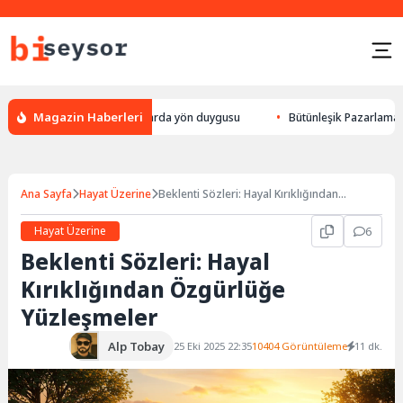
Magazin Haberleri
k yön bulması, hayvanlarda yön duygusu
Bütünleşik Pazarlama: Markalar
Ana Sayfa
Hayat Üzerine
Beklenti Sözleri: Hayal Kırıklığından
Özgürlüğe Yüzleşmeler
Hayat Üzerine
6
Beklenti Sözleri: Hayal
Kırıklığından Özgürlüğe
Yüzleşmeler
Alp Tobay
25 Eki 2025 22:35
10404 Görüntüleme
11 dk.