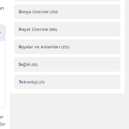
an
Dünya Üzerine
(292)
Hayat Üzerine
(965)
Rüyalar ve Anlamları
(355)
Sağlık
(65)
Teknoloji
(21)
er
Bir