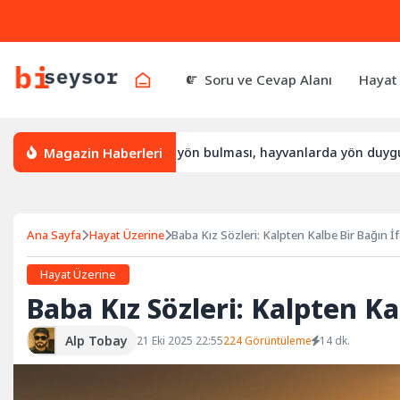
Soru ve Cevap Alanı
Hayat
Magazin Haberleri
 yön bulur, leylek yön bulması, hayvanlarda yön duygusu
B
Ana Sayfa
Hayat Üzerine
Baba Kız Sözleri: Kalpten Kalbe Bir Bağın İf
Hayat Üzerine
Baba Kız Sözleri: Kalpten Ka
Alp Tobay
21 Eki 2025 22:55
224 Görüntüleme
14 dk.