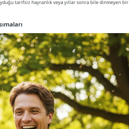
uyduğu tarifsiz hayranlık veya yıllar sonra bile dinmeyen bir
sımaları