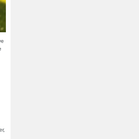
ve
e
er,