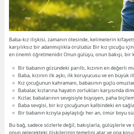
Baba-kız ilişkisi, zamanın ötesinde, kelimelerin kifayetsi
karşılıksız bir adanmışlıkla örülüdür. Bir kız çocuğu iç
en önemli öğretmenidir. Onun gülüşü, onun bakışı, bir 
Bir babanın gözündeki parıltı, kızının en değerli mü
Baba, kızının ilk aşkı, ilk koruyucusu ve en büyük i
Kız çocuğunun kahramanı, babasının güçlü omuzları
Babalar, kızlarına hayatın zorlukları karşısında dim
Kızlar, babalarının sevgisiyle büyüyen, paha biçileme
Baba sevgisi, bir kız çocuğunun kalbindeki en sağla
Bir babanın kızıyla paylaştığı her an, ömür boyu sür
Bu bağ, sadece sözlerle değil, bakışlarla, gülüşlerle ve 
onun gelecekteki ilişkilerinin temelini atar ve ona koşu