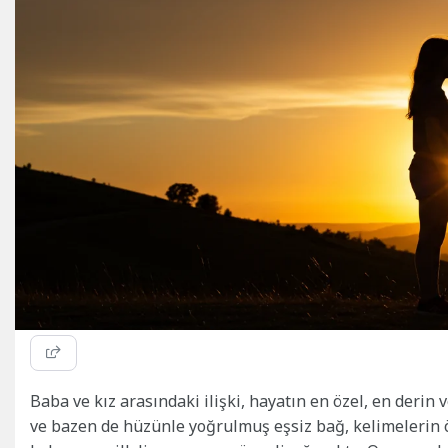
Baba ve kız arasındaki ilişki, hayatın en özel, en derin
ve bazen de hüzünle yoğrulmuş eşsiz bağ, kelimelerin ö