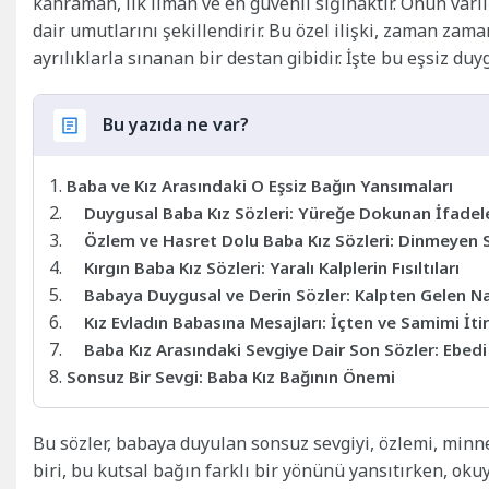
kahraman, ilk liman ve en güvenli sığınaktır. Onun varlı
dair umutlarını şekillendirir. Bu özel ilişki, zaman zam
ayrılıklarla sınanan bir destan gibidir. İşte bu eşsiz d
Bu yazıda ne var?
Baba ve Kız Arasındaki O Eşsiz Bağın Yansımaları
Duygusal Baba Kız Sözleri: Yüreğe Dokunan İfadel
Özlem ve Hasret Dolu Baba Kız Sözleri: Dinmeyen S
Kırgın Baba Kız Sözleri: Yaralı Kalplerin Fısıltıları
Babaya Duygusal ve Derin Sözler: Kalpten Gelen N
Kız Evladın Babasına Mesajları: İçten ve Samimi İtir
Baba Kız Arasındaki Sevgiye Dair Son Sözler: Ebedi
Sonsuz Bir Sevgi: Baba Kız Bağının Önemi
Bu sözler, babaya duyulan sonsuz sevgiyi, özlemi, minneti
biri, bu kutsal bağın farklı bir yönünü yansıtırken, ok