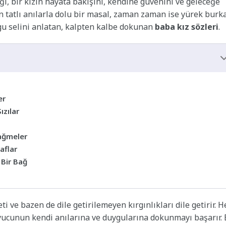
ğı, bir kızın hayata bakışını, kendine güvenini ve geleceğe
an tatlı anılarla dolu bir masal, zaman zaman ise yürek burk
uygu selini anlatan, kalpten kalbe dokunan
baba kız sözleri
.
er
ızılar
ağmeler
aflar
 Bir Bağ
 ve bazen de dile getirilemeyen kırgınlıkları dile getirir. H
uyucunun kendi anılarına ve duygularına dokunmayı başarır. 