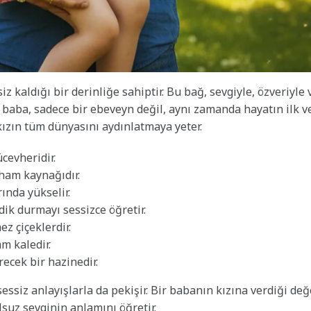
z kaldığı bir derinliğe sahiptir. Bu bağ, sevgiyle, özveriyle 
in baba, sadece bir ebeveyn değil, aynı zamanda hayatın ilk v
kızın tüm dünyasını aydınlatmaya yeter.
cevheridir.
lham kaynağıdır.
nda yükselir.
dik durmayı sessizce öğretir.
z çiçeklerdir.
m kaledir.
ecek bir hazinedir.
sessiz anlayışlarla da pekişir. Bir babanın kızına verdiği değ
lsuz sevginin anlamını öğretir.