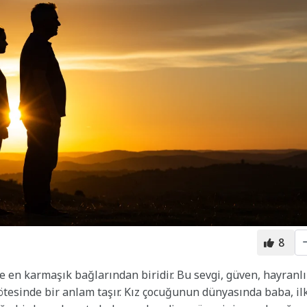
8
 ve en karmaşık bağlarından biridir. Bu sevgi, güven, hayranl
tesinde bir anlam taşır. Kız çocuğunun dünyasında baba, il