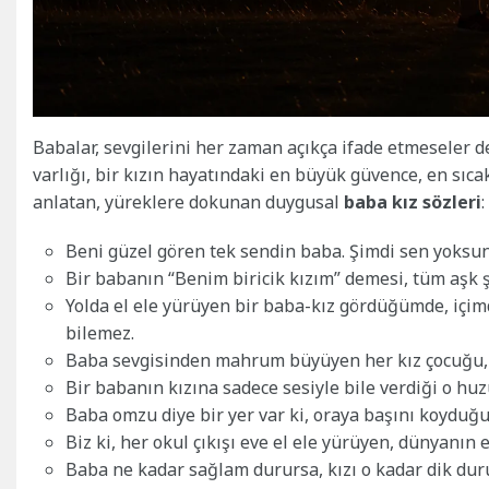
Babalar, sevgilerini her zaman açıkça ifade etmeseler de
varlığı, bir kızın hayatındaki en büyük güvence, en sıca
anlatan, yüreklere dokunan duygusal
baba kız sözleri
:
Beni güzel gören tek sendin baba. Şimdi sen yoksu
Bir babanın “Benim biricik kızım” demesi, tüm aşk ş
Yolda el ele yürüyen bir baba-kız gördüğümde, içi
bilemez.
Baba sevgisinden mahrum büyüyen her kız çocuğu, ya
Bir babanın kızına sadece sesiyle bile verdiği o huz
Baba omzu diye bir yer var ki, oraya başını koyduğu
Biz ki, her okul çıkışı eve el ele yürüyen, dünyanın 
Baba ne kadar sağlam durursa, kızı o kadar dik duru