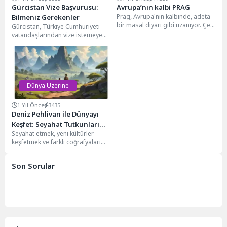
Gürcistan Vize Başvurusu:
Avrupa’nın kalbi PRAG
Prag, Avrupa'nın kalbinde, adeta
Bilmeniz Gerekenler
bir masal diyarı gibi uzanıyor. Çek
Gürcistan, Türkiye Cumhuriyeti
Cumhuriyeti'nin başkenti olan bu
vatandaşlarından vize istemeyen
büyüleyici...
ülkelerden biridir. Ancak, çeşitli
nedenlerle Gürcistan'a vize
başvurusu yapmanız...
Dünya Üzerine
1 Yıl Önce
3435
Deniz Pehlivan ile Dünyayı
Keşfet: Seyahat Tutkunları
Seyahat etmek, yeni kültürler
İçin Rehber
keşfetmek ve farklı coğrafyaları
deneyimlemek... Hepimizin içinde
yatan bu keşfetme arzusu,...
Son Sorular