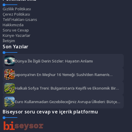
Gizlilik Politikası
Çerez Politikası
Telif Hakları-Lisans
Hakkımızda
Soru ve Cevap
Künye-Yazarlar
İletişim
Son Yazılar
Dünya İle İlgili Derin Sözler: Hayatın Anlamı
Japonya’nın En Meşhur 16 Yemeği: Sushi’den Ramen’e
Lezzet Şöleni
Halkalı Sofya Treni: Bulgaristan’a Keyifli ve Ekonomik Bir
Yolculuk
Euro Kullanmadan Gezebileceğiniz Avrupa Ülkeleri: Bütçe
Dostu Rotalar
Biseysor soru cevap ve içerik platformu