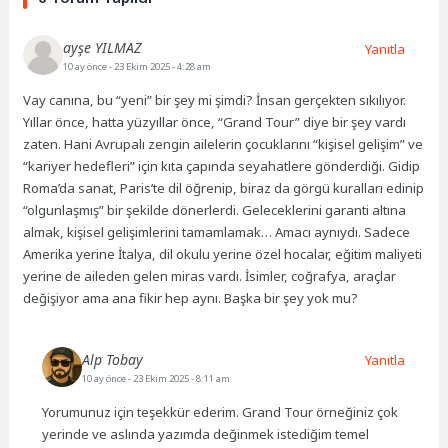
ayşe YILMAZ
Yanıtla
10 ay önce
- 23 Ekim 2025 - 4:28 am
Vay canına, bu “yeni” bir şey mi şimdi? İnsan gerçekten sıkılıyor.
Yıllar önce, hatta yüzyıllar önce, “Grand Tour” diye bir şey vardı
zaten. Hani Avrupalı zengin ailelerin çocuklarını “kişisel gelişim” ve
“kariyer hedefleri” için kıta çapında seyahatlere gönderdiği. Gidip
Roma’da sanat, Paris’te dil öğrenip, biraz da görgü kuralları edinip
“olgunlaşmış” bir şekilde dönerlerdi. Geleceklerini garanti altına
almak, kişisel gelişimlerini tamamlamak… Amacı aynıydı. Sadece
Amerika yerine İtalya, dil okulu yerine özel hocalar, eğitim maliyeti
yerine de aileden gelen miras vardı. İsimler, coğrafya, araçlar
değişiyor ama ana fikir hep aynı. Başka bir şey yok mu?
Alp Tobay
Yanıtla
10 ay önce
- 23 Ekim 2025 - 8:11 am
Yorumunuz için teşekkür ederim. Grand Tour örneğiniz çok
yerinde ve aslında yazımda değinmek istediğim temel