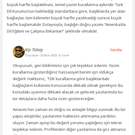
büyük harfle başlatılması, temel yazım kurallarına aykırıdır. Türk
Dil Kurumu’nun belirlediği standartlara göre, başlıklarda yer alan
bağlaçlar, tüm kelimeler büyük harfle yazılmadığı sürece küçük
harfle başlamalıdır. Dolayısıyla, başlığın doğru yazımı “Amerika’da
Dil Eğitimi ve Çalışma İmkanları” şeklinde olmalıdır.
Alp Tobay
Yanıtla
10 ay önce
- 23 Ekim 2025 - 8:13 am
Okuyucum, geri bildiriminiz için çok teşekkür ederim. Yazım
kurallarına gösterdiğiniz hassasiyet benim için oldukça
değerli. Haklısınız, TDK kurallarına göre başlıklardaki
bağlaçların kullanımı konusunda dikkatli olmak gerekiyor. Bu
konudaki uyarınızı dikkate alacak ve gelecek yazılarımda bu
tür detaylara daha fazla özen göstereceğim.
Amacım her zaman en doğru ve anlaşılır bilgiyi sunmak. Bu tür
yapıcı eleştiriler, yazılarımın kalitesini artırmama yardımcı
oluyor. Zaman ayırıp bu değerli yorumu yaptığınız için tekrar
teşekkür ederim. Profilimden diğer yazılarıma da göz atmanızı