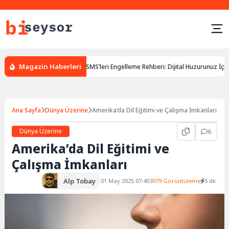
Magazin Haberleri
ı
İstenmeyen SMS’leri Engelleme Rehberi: Dijital Huzurunuz İçin Adıml
Ana Sayfa
Dünya Üzerine
Amerika’da Dil Eğitimi ve Çalışma İmkanları
Dünya Üzerine
6
Amerika’da Dil Eğitimi ve
Çalışma İmkanları
Alp Tobay
01 May 2025 07:40
3079 Görüntüleme
5 dk.