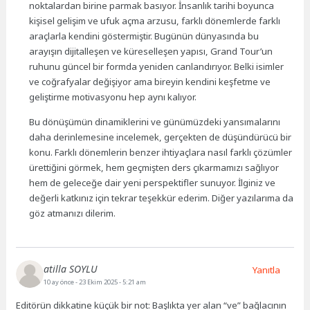
noktalardan birine parmak basıyor. İnsanlık tarihi boyunca
kişisel gelişim ve ufuk açma arzusu, farklı dönemlerde farklı
araçlarla kendini göstermiştir. Bugünün dünyasında bu
arayışın dijitalleşen ve küreselleşen yapısı, Grand Tour’un
ruhunu güncel bir formda yeniden canlandırıyor. Belki isimler
ve coğrafyalar değişiyor ama bireyin kendini keşfetme ve
geliştirme motivasyonu hep aynı kalıyor.
Bu dönüşümün dinamiklerini ve günümüzdeki yansımalarını
daha derinlemesine incelemek, gerçekten de düşündürücü bir
konu. Farklı dönemlerin benzer ihtiyaçlara nasıl farklı çözümler
ürettiğini görmek, hem geçmişten ders çıkarmamızı sağlıyor
hem de geleceğe dair yeni perspektifler sunuyor. İlginiz ve
değerli katkınız için tekrar teşekkür ederim. Diğer yazılarıma da
göz atmanızı dilerim.
atilla SOYLU
Yanıtla
10 ay önce
- 23 Ekim 2025 - 5:21 am
Editörün dikkatine küçük bir not: Başlıkta yer alan “ve” bağlacının