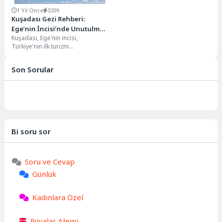
1 Yıl Önce
3209
Kuşadası Gezi Rehberi:
Ege’nin İncisi’nde Unutulmaz
Kuşadası, Ege'nin incisi,
Bir Tatil
Türkiye'nin ilk turizm
merkezlerinden biri… Denizi,
güneşi, tarihi dokusu ve hareketli
Son Sorular
yaşamıyla...
Bi soru sor
Soru ve Cevap
Günlük
Kadınlara Özel
Rüyalar Alemi