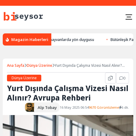
Magazin Haberleri
lur, leylek yön bulması, hayvanlarda yön duygusu
Bütünleşik Pazarlama
Ana Sayfa
Dünya Üzerine
Yurt Dışında Çalışma Vizesi Nasıl Alınır?
Avrupa Rehberi
Dünya Üzerine
0
Yurt Dışında Çalışma Vizesi Nasıl
Alınır? Avrupa Rehberi
Alp Tobay
16 May 2025 06:54
9670 Görüntüleme
6 dk.