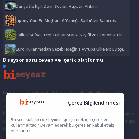
Dünya İle İlgili Derin Sözler: Hayatın Anlamı
Japonya’nın En Meşhur 16 Yemeği: Sushi’den Ramen’e
Lezzet Şöleni
Halkalı Sofya Treni: Bulgaristan’a Keyifli ve Ekonomik Bir
Yolculuk
Euro Kullanmadan Gezebileceğiniz Avrupa Ülkeleri: Bütçe
Dostu Rotalar
Biseysor soru cevap ve içerik platformu
Biseysor.com, merak ettiklerinizi sormak, bilgi alışverişinde
bulunmak ve fikirlerinizi paylaşmak için bir araya geldiğimiz bir
Çerez Bilgilendirmesi
platformdur.
İster kayıtlı bir kullanıcı olarak topluluğumuza katılın, ister anonim
Bu site, kullanıcı deneyimini geliştirmek için çerezleri
kalarak sorularınızı yöneltin; burada her türlü soruya ve tartışmaya
kullanmaktadır. Devam ederek bu çerezleri kabul etmiş
yer var. Bilgiyi keşfetmek ve paylaşmak için bize katılın!
olursunuz.