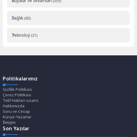
Rüyalar ve Anlamları
(355)
Sağlık
(65)
Teknoloji
(21)
Politikalarımız
Gizlilik Politikası
Çerez Politikası
Telif Hakları-Lisans
Hakkımızda
Soru ve Cevap
Künye-Yazarlar
İletişim
Son Yazılar