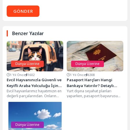
GÖNDER
Benzer Yazılar
Dünya Üzerine
Dünya Üzerine
1 Yıl Önce
1602
1 Yıl Önce
6308
Evcil Hayvanınızla Güvenli ve
Pasaport Harçları Hangi
Keyifli Araba Yolculuğu İçin
Bankaya Yatırılır? Detaylı
Evcil hayvanlarımız hayatımızın en
Yurt dışına seyahat planları
İpuçları
Rehber
değerli parçalarından. Onların
yaparken, pasaport başvurusu
mutluluğu, sağlığı ve rahatı bizim
önemli bir adımdır. Başvurunuzun
için her şeyden...
sorunsuz ilerlemesi için,
pasaport...
Dünya Üzerine