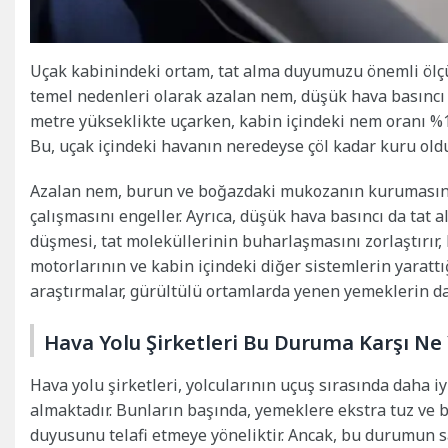
Uçak kabinindeki ortam, tat alma duyumuzu önemli ölçüd
temel nedenleri olarak azalan nem, düşük hava basıncı 
metre yükseklikte uçarken, kabin içindeki nem oranı %1
Bu, uçak içindeki havanın neredeyse çöl kadar kuru old
Azalan nem, burun ve boğazdaki mukozanın kurumasına 
çalışmasını engeller. Ayrıca, düşük hava basıncı da tat 
düşmesi, tat moleküllerinin buharlaşmasını zorlaştırır, b
motorlarının ve kabin içindeki diğer sistemlerin yaratt
araştırmalar, gürültülü ortamlarda yenen yemeklerin dah
Hava Yolu Şirketleri Bu Duruma Karşı Ne
Hava yolu şirketleri, yolcularının uçuş sırasında daha i
almaktadır. Bunların başında, yemeklere ekstra tuz ve b
duyusunu telafi etmeye yöneliktir. Ancak, bu durumun sa