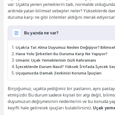
var: Uçakta yenen yemeklerin tadı, normalde olduğundan
ardında yatan bilimsel sebepler neler? Yükseklerde da
duruma karşı ne gibi önlemler aldığını merak ediyorsa
Bu yazıda ne var?
Uçakta Tat Alma Duyumuz Neden Değişiyor? Bilimsel
Hava Yolu Şirketleri Bu Duruma Karşı Ne Yapıyor?
Umami: Uçak Yemeklerinin Gizli Kahramanı
İçeceklerde Durum Nasıl? Yüksek İrtifada İçecek Se
Uçuşunuzda Damak Zevkinizi Koruma İpuçları
Birçoğumuz, uçakta yediğimiz bir pastanın, aynı pastayı
etmişizdir. Bu durum sadece kişisel bir algı değil, bilim
duyumuzun değişmesinin nedenlerini ve bu konuda yapı
keyifli hale getirecek ipuçları bulabilirsiniz.
Uçak yemek