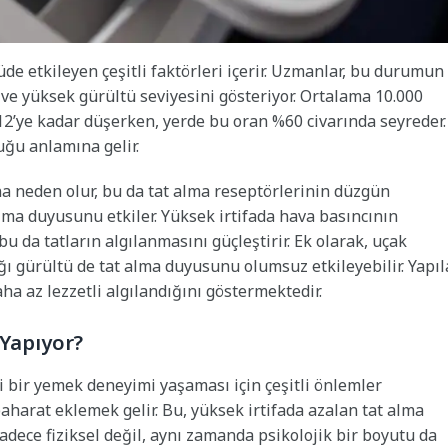
e etkileyen çeşitli faktörleri içerir. Uzmanlar, bu durumun
ve yüksek gürültü seviyesini gösteriyor. Ortalama 10.000
2’ye kadar düşerken, yerde bu oran %60 civarında seyreder.
uğu anlamına gelir.
neden olur, bu da tat alma reseptörlerinin düzgün
alma duyusunu etkiler. Yüksek irtifada hava basıncının
u da tatların algılanmasını güçleştirir. Ek olarak, uçak
ığı gürültü de tat alma duyusunu olumsuz etkileyebilir. Yapı
a az lezzetli algılandığını göstermektedir.
 Yapıyor?
yi bir yemek deneyimi yaşaması için çeşitli önlemler
aharat eklemek gelir. Bu, yüksek irtifada azalan tat alma
dece fiziksel değil, aynı zamanda psikolojik bir boyutu da