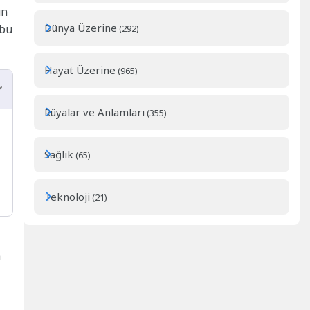
un
Dünya Üzerine
bu
(292)
Hayat Üzerine
(965)
Rüyalar ve Anlamları
(355)
Sağlık
(65)
Teknoloji
(21)
a