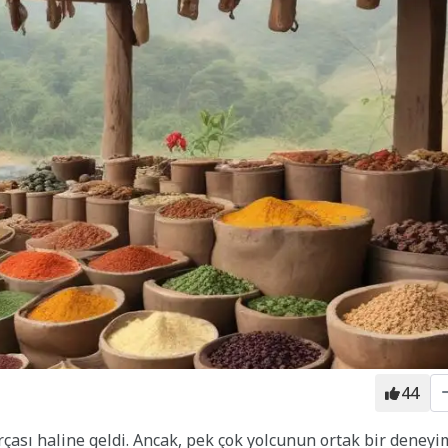
44
çası haline geldi. Ancak, pek çok yolcunun ortak bir deneyi