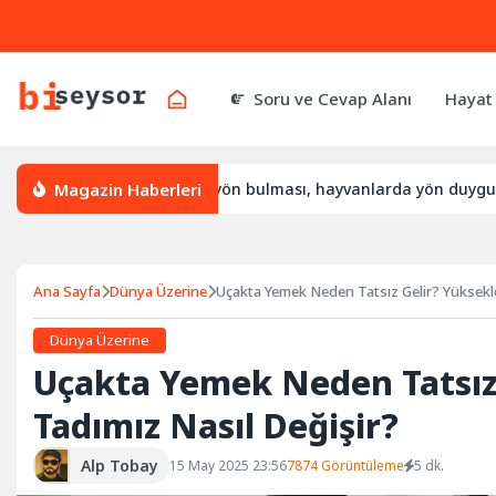
Soru ve Cevap Alanı
Hayat
Magazin Haberleri
n bulur, leylek yön bulması, hayvanlarda yön duygusu
Bütü
Ana Sayfa
Dünya Üzerine
Uçakta Yemek Neden Tatsız Gelir? Yüksekl
Dünya Üzerine
Uçakta Yemek Neden Tatsız
Tadımız Nasıl Değişir?
Alp Tobay
15 May 2025 23:56
7874 Görüntüleme
5 dk.