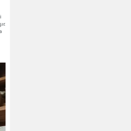
i
ır.
a