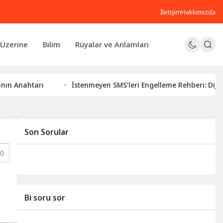
İletişim
Hakkımızda
Üzerine
Bilim
Rüyalar ve Anlamları
İstenmeyen SMS’leri Engelleme Rehberi: Dijital Huzurunuz İ
Son Sorular
0
Bi soru sor