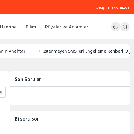
İletişim
Hakkımızda
Üzerine
Bilim
Rüyalar ve Anlamları
rı
İstenmeyen SMS’leri Engelleme Rehberi: Dijital Huzurun
Son Sorular
0
Bi soru sor