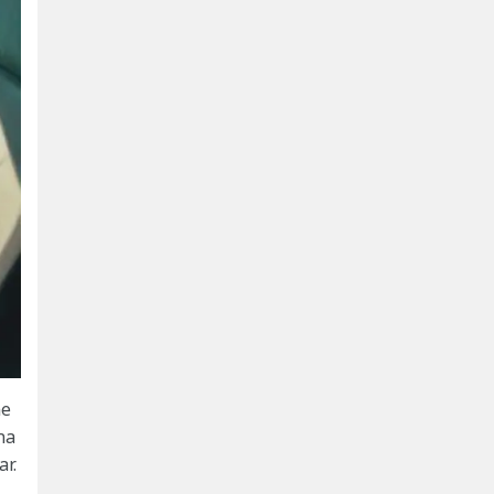
ne
na
ar.