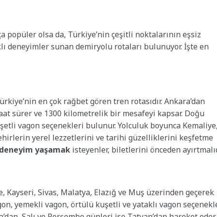
opüler olsa da, Türkiye’nin çeşitli noktalarının eşsiz
lı deneyimler sunan demiryolu rotaları bulunuyor. İşte en
rkiye’nin en çok rağbet gören tren rotasıdır. Ankara’dan
aat sürer ve 1300 kilometrelik bir mesafeyi kapsar. Doğu
şetli vagon seçenekleri bulunur. Yolculuk boyunca Kemaliye
irlerin yerel lezzetlerini ve tarihi güzelliklerini keşfetme
r deneyim yaşamak
isteyenler, biletlerini önceden ayırtmalıd
e, Kayseri, Sivas, Malatya, Elazığ ve Muş üzerinden geçerek
gon, yemekli vagon, örtülü kuşetli ve yataklı vagon seçenekl
a’dan, Salı ve Perşembe günleri ise Tatvan’dan hareket eder.