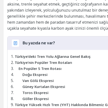
aksine, trenle seyahat etmek, geçtiğiniz coğrafyanın ka
yakından izleyerek, yolculuğunuzu unutulmaz bir deneyi
genellikle şehir merkezlerinde bulunması, havalimanı t
hem zamandan hem de paradan tasarruf etmenizi sağla
uçakla seyahate kıyasla karbon ayak izinizi önemli ölçüd
Bu yazıda ne var?
Türkiye’deki Tren Yolu Ağlarına Genel Bakış
Türkiye’nin Popüler Tren Rotaları
En Popüler 5 Tren Rotası
Doğu Ekspresi
Van Gölü Ekspresi
Güney Kurtalan Ekspresi
Toros Ekspresi
Göller Ekspresi
Türkiye Yüksek Hızlı Tren (YHT) Hakkında Bilmeniz G