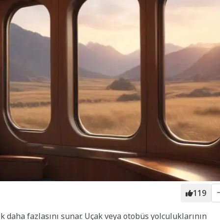
119
k daha fazlasını sunar. Uçak veya otobüs yolculuklarının