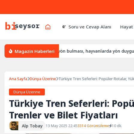
Soru ve Cevap Alanı
Hayat
Magazin Haberleri
l yön bulur, leylek yön bulması, hayvanlarda yön duygusu
Ana Sayfa
Dünya Üzerine
Türkiye Tren Seferleri: Popüler Rotalar, Yüks
Dünya Üzerine
Türkiye Tren Seferleri: Popü
Trenler ve Bilet Fiyatları
Alp Tobay
13 May 2025 22:45
3314 Görüntüleme
10 dk.