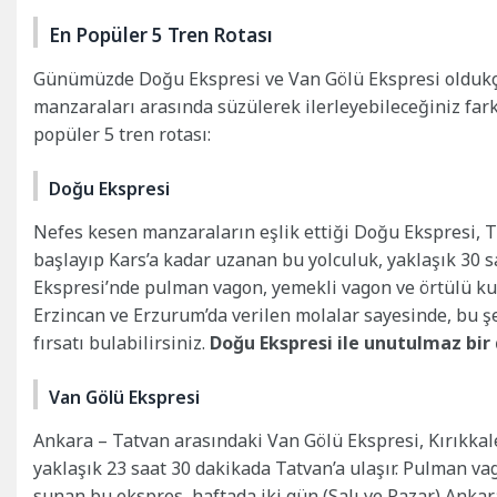
En Popüler 5 Tren Rotası
Günümüzde Doğu Ekspresi ve Van Gölü Ekspresi oldukça p
manzaraları arasında süzülerek ilerleyebileceğiniz fark
popüler 5 tren rotası:
Doğu Ekspresi
Nefes kesen manzaraların eşlik ettiği Doğu Ekspresi, Tü
başlayıp Kars’a kadar uzanan bu yolculuk, yaklaşık 30 s
Ekspresi’nde pulman vagon, yemekli vagon ve örtülü ku
Erzincan ve Erzurum’da verilen molalar sayesinde, bu şeh
fırsatı bulabilirsiniz.
Doğu Ekspresi ile unutulmaz bi
Van Gölü Ekspresi
Ankara – Tatvan arasındaki Van Gölü Ekspresi, Kırıkkal
yaklaşık 23 saat 30 dakikada Tatvan’a ulaşır. Pulman va
sunan bu ekspres, haftada iki gün (Salı ve Pazar) Ankar