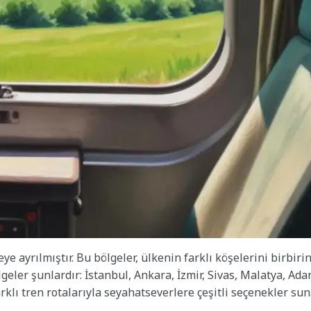
ye ayrılmıştır. Bu bölgeler, ülkenin farklı köşelerini birbiri
eler şunlardır: İstanbul, Ankara, İzmir, Sivas, Malatya, Ada
rklı tren rotalarıyla seyahatseverlere çeşitli seçenekler sun