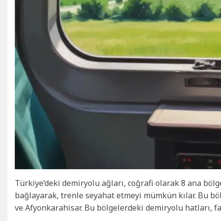
Türkiye’deki demiryolu ağları, coğrafi olarak 8 ana bölge
bağlayarak, trenle seyahat etmeyi mümkün kılar. Bu bölg
ve Afyonkarahisar. Bu bölgelerdeki demiryolu hatları, fa