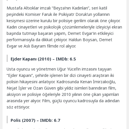
Mustafa Altıoklar imzalı “Beyza’nın Kadınları”, seri katil
peşindeki Komiser Faruk ile Psikiyatr Doruk’un yollarının
kesişmesi üzerine kurulu bir polisiye gerilim olarak öne çıkıyor.
Kadın cinayetleri ve psikolojik çözümlemeleriyle izleyiciyi ekran
başında tutmayı başaran yapım, Demet Evgar’ın etkileyici
performansıyla da dikkat çekiyor. Haldun Boysan, Demet
Evgar ve Aslı Bayram filmde rol alıyor.
Ejder Kapanı (2010) – IMDb: 6.5
Usta oyuncu ve yönetmen Uğur Yücel’in imzasını taşıyan
“Ejder Kapanı”, şehirde işlenen bir dizi cinayeti araştıran iki
polisin hikayesini anlatıyor. Kadrosunda Kenan İmirzalıoğlu,
Nejat İşler ve Ozan Güven gibi yıldız isimleri barındıran film,
aksiyon ve polisiye öğeleriyle 2010 yılının öne çıkan yapımları
arasında yer alıyor. Film, güçlü oyuncu kadrosuyla da adından
söz ettiriyor.
Polis (2007) – IMDb: 6.7