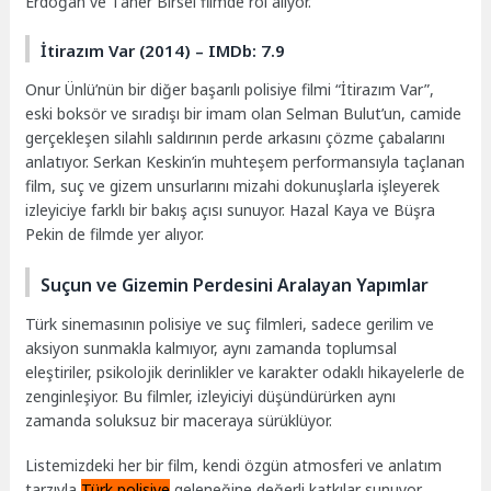
Erdoğan ve Taner Birsel filmde rol alıyor.
İtirazım Var (2014) – IMDb: 7.9
Onur Ünlü’nün bir diğer başarılı polisiye filmi “İtirazım Var”,
eski boksör ve sıradışı bir imam olan Selman Bulut’un, camide
gerçekleşen silahlı saldırının perde arkasını çözme çabalarını
anlatıyor. Serkan Keskin’in muhteşem performansıyla taçlanan
film, suç ve gizem unsurlarını mizahi dokunuşlarla işleyerek
izleyiciye farklı bir bakış açısı sunuyor. Hazal Kaya ve Büşra
Pekin de filmde yer alıyor.
Suçun ve Gizemin Perdesini Aralayan Yapımlar
Türk sinemasının polisiye ve suç filmleri, sadece gerilim ve
aksiyon sunmakla kalmıyor, aynı zamanda toplumsal
eleştiriler, psikolojik derinlikler ve karakter odaklı hikayelerle de
zenginleşiyor. Bu filmler, izleyiciyi düşündürürken aynı
zamanda soluksuz bir maceraya sürüklüyor.
Listemizdeki her bir film, kendi özgün atmosferi ve anlatım
tarzıyla
Türk polisiye
geleneğine değerli katkılar sunuyor.