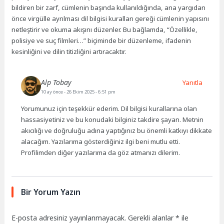
bildiren bir zarf, cümlenin başında kullanıldığında, ana yargıdan
önce virgülle ayrılması dil bilgisi kuralları gereği cümlenin yapısını
netleştirir ve okuma akışını düzenler. Bu bağlamda, “Özellikle,
polisiye ve suç filmleri…” biçiminde bir düzenleme, ifadenin
kesinliğini ve dilin titizliğini artıracaktır.
Alp Tobay
Yanıtla
10 ay önce
- 26 Ekim 2025 - 6:51 pm
Yorumunuz için teşekkür ederim. Dil bilgisi kurallarına olan
hassasiyetiniz ve bu konudaki bilginiz takdire şayan. Metnin
akıcılığı ve doğruluğu adına yaptığınız bu önemli katkıyı dikkate
alacağım. Yazılarıma gösterdiğiniz ilgi beni mutlu etti.
Profilimden diğer yazılarıma da göz atmanızı dilerim.
Bir Yorum Yazın
E-posta adresiniz yayınlanmayacak.
Gerekli alanlar
*
ile