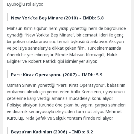
Eyüboğlu rol alıyor.
New York’ta Beş Minare (2010) – IMDb: 5.8
Mahsun Kırmızıgül’ün hem yazıp yönettiği hem de başrolünde
oynadığı “New York’ta Beş Minare”, bir cemaat lideri ile genç
bir polisin uluslararası suç temalı öyküsünü anlatıyor. Aksiyon
ve polisiye sahneleriyle dikkat çeken film, Türk sinemasında
önemli bir yer edinmiştir. Filmde Mahsun Kırmızıgül, Haluk
Bilginer ve Robert Patrick gibi isimler yer alıyor.
Pars: Kiraz Operasyonu (2007) – IMDb: 5.9
Osman Sınav’ın yönettiği “Pars: Kiraz Operasyonu”, babasının
intikamını almak için yemin eden Atilla Komiserin, uyuşturucu
çetelerine karşı verdiği amansız mücadeleyi konu alıyor.
Polisiye aksiyon türünde öne çıkan bu yapım, çarpıcı sahneleri
ve dinamik senaryosuyla izleyiciden tam not alıyor. Mehmet
Kurtuluş, Nida Şafak ve Selçuk Yöntem filmde rol alıyor.
Beyza’nın Kadınları (2006) – IMDb: 6.2