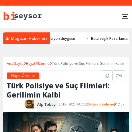
Magazin Haberleri
ön bulması, hayvanlarda yön duygusu
Bütünleşik Pazarlama: Markalarla 
Ana Sayfa
Hayat Üzerine
Türk Polisiye ve Suç Filmleri: Gerilimin Kalbi
Hayat Üzerine
8
Türk Polisiye ve Suç Filmleri:
Gerilimin Kalbi
Alp Tobay
26 Eki 2025 14:20
3207 Görüntüleme
12 dk.