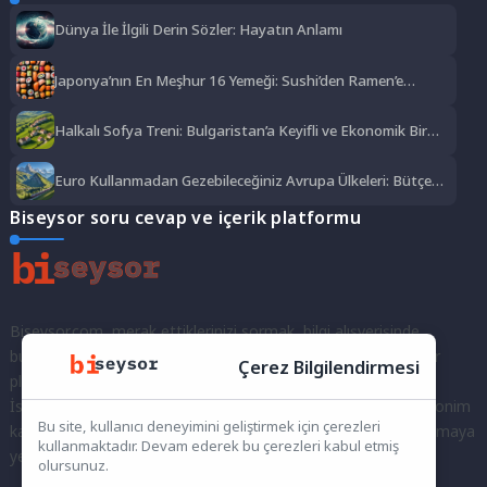
Dünya İle İlgili Derin Sözler: Hayatın Anlamı
Japonya’nın En Meşhur 16 Yemeği: Sushi’den Ramen’e
Lezzet Şöleni
Halkalı Sofya Treni: Bulgaristan’a Keyifli ve Ekonomik Bir
Yolculuk
Euro Kullanmadan Gezebileceğiniz Avrupa Ülkeleri: Bütçe
Dostu Rotalar
Biseysor soru cevap ve içerik platformu
Biseysor.com, merak ettiklerinizi sormak, bilgi alışverişinde
bulunmak ve fikirlerinizi paylaşmak için bir araya geldiğimiz bir
Çerez Bilgilendirmesi
platformdur.
İster kayıtlı bir kullanıcı olarak topluluğumuza katılın, ister anonim
Bu site, kullanıcı deneyimini geliştirmek için çerezleri
kalarak sorularınızı yöneltin; burada her türlü soruya ve tartışmaya
kullanmaktadır. Devam ederek bu çerezleri kabul etmiş
yer var. Bilgiyi keşfetmek ve paylaşmak için bize katılın!
olursunuz.