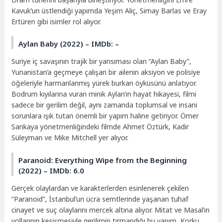
Kavuk’un üstlendiği yapımda Yeşim Aliç, Simay Barlas ve Eray
Ertüren gibi isimler rol alıyor.
Aylan Baby (2022) – IMDb: –
Suriye iç savaşının trajik bir yansıması olan “Aylan Baby”,
Yunanistan’a geçmeye çalışan bir ailenin aksiyon ve polisiye
öğeleriyle harmanlanmış yürek burkan öyküsünü anlatıyor.
Bodrum kıyılarına vuran minik Aylan’ın hayat hikayesi, filmi
sadece bir gerilim değil, aynı zamanda toplumsal ve insani
sorunlara ışık tutan önemli bir yapım haline getiriyor. Ömer
Sarıkaya yönetmenliğindeki filmde Ahmet Öztürk, Kadir
Süleyman ve Mike Mitchell yer alıyor.
Paranoid: Everything Wipe from the Beginning
(2022) – IMDb: 6.0
Gerçek olaylardan ve karakterlerden esinlenerek çekilen
“Paranoid”, İstanbul’un ücra semtlerinde yaşanan tuhaf
cinayet ve suç olaylarını mercek altına alıyor. Mitat ve Masal’ın
yollarının kesişmesiyle gerilimin tırmandığı bu yapım, Korku,