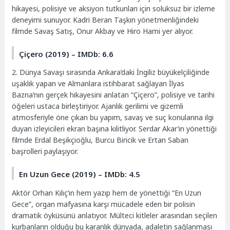
hikayesi, polisiye ve aksiyon tutkunları için soluksuz bir izleme
deneyimi sunuyor. Kadri Beran Taşkın yönetmenliğindeki
filmde Savaş Satış, Onur Akbay ve Hiro Hami yer alıyor.
Çiçero (2019) – IMDb: 6.6
2. Dünya Savaşı sırasında Ankara’daki İngiliz büyükelçiliğinde
uşaklık yapan ve Almanlara istihbarat sağlayan İlyas
Bazna’nın gerçek hikayesini anlatan “Çiçero”, polisiye ve tarihi
öğeleri ustaca birleştiriyor. Ajanlık gerilimi ve gizemli
atmosferiyle öne çıkan bu yapım, savaş ve suç konularına ilgi
duyan izleyicileri ekran başına kilitliyor. Serdar Akar’ın yönettiği
filmde Erdal Beşikçioğlu, Burcu Biricik ve Ertan Saban
başrolleri paylaşıyor.
En Uzun Gece (2019) – IMDb: 4.5
Aktör Orhan Kılıç’ın hem yazıp hem de yönettiği “En Uzun
Gece”, organ mafyasına karşı mücadele eden bir polisin
dramatik öyküsünü anlatıyor. Mülteci kitleler arasından seçilen
kurbanların olduğu bu karanlık dünyada, adaletin sağlanması