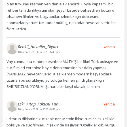
olan tutkumu resmen yeniden alevlendirdi! Böyle kapsamlı bir
rehber tam da ihtiyacım olan şeydi! Listede bahsedilen bütün o
efsanevi filmleri ve başyapıtları izlemek için delicesine
sabırsızlanıyorum! Ne kadar müthiş, ne kadar heyecan verici bir
fikir! Harika
Renkli_Hayaller_Diyarı
Yanıtla
10 ay önce
- 26 Ekim 2025 - 6:48 pm
Vay canına, bu rehber kesinlikle MÜTHİŞ bir fikir! Türk polisiye ve
suç filmleri evrenine böyle derinlemesine bir dalış yapmak
İNANILMAZ heyecan verici! Klasiklerden modern başyapıtlara
uzanan bu sürükleyici yolculuğa hemen şimdi çıkmak için
SABIRSIZLANIYORUM! Şahane bir keşif olacak, eminim!
Eski_Kitap_Kokusu_Fan
Yanıtla
10 ay önce
- 26 Ekim 2025 - 6:48 pm
Editörün dikkatine küçük bir not: Metnin ikinci cümlesi “Özellikle
polisiye ve suç filmleri…” şeklinde başlıyor. “Özellikle” gibi vurgu