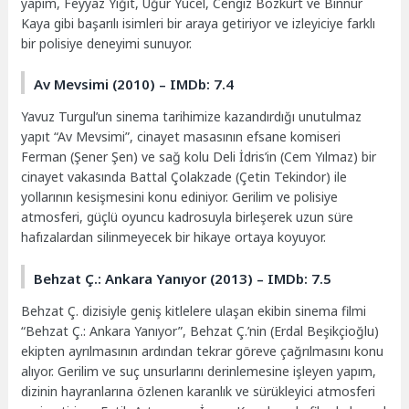
yapım, Feyyaz Yiğit, Uğur Yücel, Cengiz Bozkurt ve Binnur
Kaya gibi başarılı isimleri bir araya getiriyor ve izleyiciye farklı
bir polisiye deneyimi sunuyor.
Av Mevsimi (2010) – IMDb: 7.4
Yavuz Turgul’un sinema tarihimize kazandırdığı unutulmaz
yapıt “Av Mevsimi”, cinayet masasının efsane komiseri
Ferman (Şener Şen) ve sağ kolu Deli İdris’in (Cem Yılmaz) bir
cinayet vakasında Battal Çolakzade (Çetin Tekindor) ile
yollarının kesişmesini konu ediniyor. Gerilim ve polisiye
atmosferi, güçlü oyuncu kadrosuyla birleşerek uzun süre
hafızalardan silinmeyecek bir hikaye ortaya koyuyor.
Behzat Ç.: Ankara Yanıyor (2013) – IMDb: 7.5
Behzat Ç. dizisiyle geniş kitlelere ulaşan ekibin sinema filmi
“Behzat Ç.: Ankara Yanıyor”, Behzat Ç.’nin (Erdal Beşikçioğlu)
ekipten ayrılmasının ardından tekrar göreve çağrılmasını konu
alıyor. Gerilim ve suç unsurlarını derinlemesine işleyen yapım,
dizinin hayranlarına özlenen karanlık ve sürükleyici atmosferi