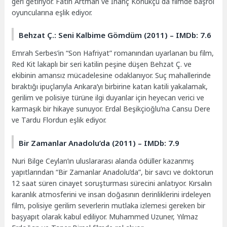
geri getiriyor. Fatih Artman ve İnanç Konukçu da filmde başrol
oyuncularına eşlik ediyor.
Behzat Ç.: Seni Kalbime Gömdüm (2011) – IMDb: 7.6
Emrah Serbes’in “Son Hafriyat” romanından uyarlanan bu film,
Red Kit lakaplı bir seri katilin peşine düşen Behzat Ç. ve
ekibinin amansız mücadelesine odaklanıyor. Suç mahallerinde
bıraktığı ipuçlarıyla Ankara’yı birbirine katan katili yakalamak,
gerilim ve polisiye türüne ilgi duyanlar için heyecan verici ve
karmaşık bir hikaye sunuyor. Erdal Beşikçioğlu’na Cansu Dere
ve Tardu Flordun eşlik ediyor.
Bir Zamanlar Anadolu’da (2011) – IMDb: 7.9
Nuri Bilge Ceylan’ın uluslararası alanda ödüller kazanmış
yapıtlarından “Bir Zamanlar Anadolu’da”, bir savcı ve doktorun
12 saat süren cinayet soruşturması sürecini anlatıyor. Kırsalın
karanlık atmosferini ve insan doğasının derinliklerini irdeleyen
film, polisiye gerilim severlerin mutlaka izlemesi gereken bir
başyapıt olarak kabul ediliyor. Muhammed Uzuner, Yılmaz