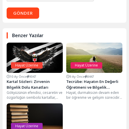
GÖNDER
Benzer Yazılar
Hayat Üzerine
Hayat Üzerine
10 Ay Önce
9047
9 Ay Önce
8447
Kartal Sözleri: Zirvenin
Tecrübe: Hayatın En Değerli
Bilgelik Dolu Kanatları
Öğretmeni ve Bilgelik
Gökyüzünün efendisi, cesaretin ve
Hayat, durmaksızın devam eden
Kaynağı
özgürlüğün sembolü kartallar,
bir öğrenme ve gelişim sürecidir.
tarih boyunca insanlığın
Bu süreçte en büyük rehberimiz
hayranlığını ve saygısını
ise...
kazanmıştır. Sarp...
Hayat Üzerine