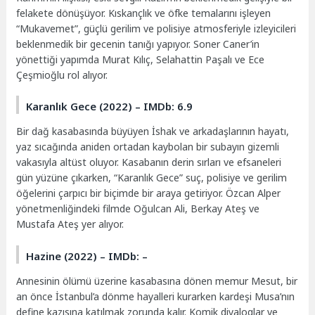
felakete dönüşüyor. Kıskançlık ve öfke temalarını işleyen
“Mukavemet”, güçlü gerilim ve polisiye atmosferiyle izleyicileri
beklenmedik bir gecenin tanığı yapıyor. Soner Caner’in
yönettiği yapımda Murat Kılıç, Selahattin Paşalı ve Ece
Çeşmioğlu rol alıyor.
Karanlık Gece (2022) – IMDb: 6.9
Bir dağ kasabasında büyüyen İshak ve arkadaşlarının hayatı,
yaz sıcağında aniden ortadan kaybolan bir subayın gizemli
vakasıyla altüst oluyor. Kasabanın derin sırları ve efsaneleri
gün yüzüne çıkarken, “Karanlık Gece” suç, polisiye ve gerilim
öğelerini çarpıcı bir biçimde bir araya getiriyor. Özcan Alper
yönetmenliğindeki filmde Oğulcan Ali, Berkay Ateş ve
Mustafa Ateş yer alıyor.
Hazine (2022) – IMDb: –
Annesinin ölümü üzerine kasabasına dönen memur Mesut, bir
an önce İstanbul’a dönme hayalleri kurarken kardeşi Musa’nın
define kazısına katılmak zorunda kalır. Komik diyaloglar ve