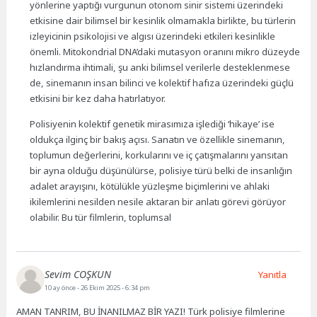
yönlerine yaptığı vurgunun otonom sinir sistemi üzerindeki
etkisine dair bilimsel bir kesinlik olmamakla birlikte, bu türlerin
izleyicinin psikolojisi ve algısı üzerindeki etkileri kesinlikle
önemli. Mitokondrial DNA’daki mutasyon oranını mikro düzeyde
hızlandırma ihtimali, şu anki bilimsel verilerle desteklenmese
de, sinemanın insan bilinci ve kolektif hafıza üzerindeki güçlü
etkisini bir kez daha hatırlatıyor.
Polisiyenin kolektif genetik mirasımıza işlediği ‘hikaye’ ise
oldukça ilginç bir bakış açısı. Sanatın ve özellikle sinemanın,
toplumun değerlerini, korkularını ve iç çatışmalarını yansıtan
bir ayna olduğu düşünülürse, polisiye türü belki de insanlığın
adalet arayışını, kötülükle yüzleşme biçimlerini ve ahlaki
ikilemlerini nesilden nesile aktaran bir anlatı görevi görüyor
olabilir. Bu tür filmlerin, toplumsal
Sevim COŞKUN
Yanıtla
10 ay önce
- 26 Ekim 2025 - 6:34 pm
AMAN TANRIM, BU İNANILMAZ BİR YAZI! Türk polisiye filmlerine