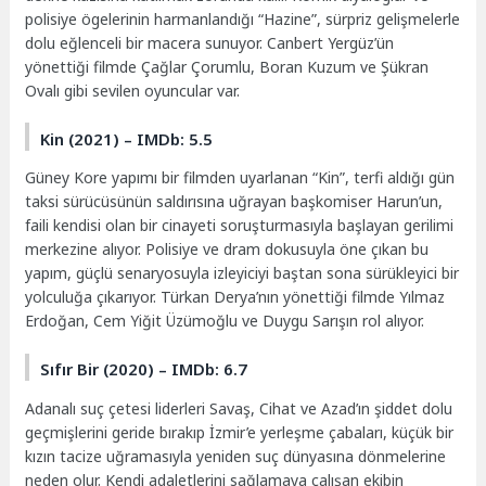
polisiye ögelerinin harmanlandığı “Hazine”, sürpriz gelişmelerle
dolu eğlenceli bir macera sunuyor. Canbert Yergüz’ün
yönettiği filmde Çağlar Çorumlu, Boran Kuzum ve Şükran
Ovalı gibi sevilen oyuncular var.
Kin (2021) – IMDb: 5.5
Güney Kore yapımı bir filmden uyarlanan “Kin”, terfi aldığı gün
taksi sürücüsünün saldırısına uğrayan başkomiser Harun’un,
faili kendisi olan bir cinayeti soruşturmasıyla başlayan gerilimi
merkezine alıyor. Polisiye ve dram dokusuyla öne çıkan bu
yapım, güçlü senaryosuyla izleyiciyi baştan sona sürükleyici bir
yolculuğa çıkarıyor. Türkan Derya’nın yönettiği filmde Yılmaz
Erdoğan, Cem Yiğit Üzümoğlu ve Duygu Sarışın rol alıyor.
Sıfır Bir (2020) – IMDb: 6.7
Adanalı suç çetesi liderleri Savaş, Cihat ve Azad’ın şiddet dolu
geçmişlerini geride bırakıp İzmir’e yerleşme çabaları, küçük bir
kızın tacize uğramasıyla yeniden suç dünyasına dönmelerine
neden olur. Kendi adaletlerini sağlamaya çalışan ekibin