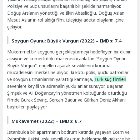
Polisiye ve Suç unsurlarını başarılı bir şekilde harmanlıyor.
Doğuş Arslan’ın yönettiği ve İlkin Abaslioğlu, Doğuş Aslan,
Mesut Aslan’ın rol aldığı film, izleyiciyi adeta olayların içine
çekiyor.
Soygun Oyunu: Büyük Vurgun (2022) – IMDb: 7.4
Mükemmel bir soygunu gerçekleştirmeyi hedefleyen bir ekibin
aksiyon ve komedi dolu macerasını anlatan “Soygun Oyunu:
Büyük Vurgun”, engelleri aşarak sevdiklerini koruma
mücadelesini merkezine alıyor. İki kötü polis, güçlü patronlar
ve soygun uzmanlarının yarattığı karmaşa,
Türk suç filmleri
sevenlere keyifli ve adrenalin yüklü anlar sunuyor. Başaran
Şimşek ve Ali Doğançay’ın yönetmen koltuğunda oturduğu
filmde Burak Sevinç, Sercan Badur ve Gürkan Deniz Akhanlı
başrolleri paylaşıyor.
Mukavemet (2022) – IMDb: 6.7
İstanbul’da bir apartmanın bodrum katında yaşayan Ecem ve
Rahmi’nin ilişkisi, eski sevgili Kazım’ın beklenmedik gelişiyle bir