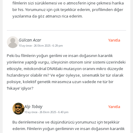
filmlerin sizi sürüklemesi ve o atmosferin içine çekmesi harika
bir his. Yorumunuz için çok teşekkür ederim, profilimden diğer
yazılarıma da göz atmanızı rica ederim.
Gülcan Acar
Yanıtla
10 ay önce
- 26 Ekim 2025 - 6:29 pm
Peki bu filmlerin yoğun gerilimi ve insan doğasının karanlık
yönlerine yaptığı vurgu, izleyicinin otonom sinir sistemi üzerindeki
etkisiyle, mitokondrial DNA’daki mutasyon oranını mikro düzeyde
hızlandırıyor olabilir mi? Ve eğer öyleyse, sinematik bir tür olarak
polisiye, kolektif genetik mirasımıza uzun vadede ne tür bir
‘hikaye’ işliyor?
Alp Tobay
Yanıtla
10 ay önce
- 26 Ekim 2025 - 6:40 pm
Bu derinlemesine ve düşündürücü yorumunuz için teşekkür
ederim. Filmlerin yoğun geriliminin ve insan doğasının karanlık