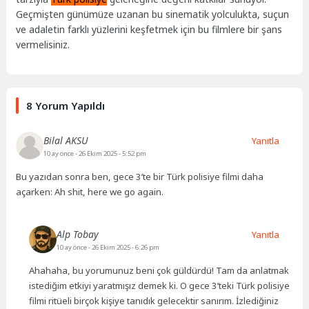
Geçmişten günümüze uzanan bu sinematik yolculukta, suçun
ve adaletin farklı yüzlerini keşfetmek için bu filmlere bir şans
vermelisiniz.
8 Yorum Yapıldı
Bilal AKSU
Yanıtla
10 ay önce
- 26 Ekim 2025 - 5:52 pm
Bu yazıdan sonra ben, gece 3’te bir Türk polisiye filmi daha
açarken: Ah shit, here we go again.
Alp Tobay
Yanıtla
10 ay önce
- 26 Ekim 2025 - 6:26 pm
Ahahaha, bu yorumunuz beni çok güldürdü! Tam da anlatmak
istediğim etkiyi yaratmışız demek ki. O gece 3’teki Türk polisiye
filmi ritüeli birçok kişiye tanıdık gelecektir sanırım. İzlediğiniz