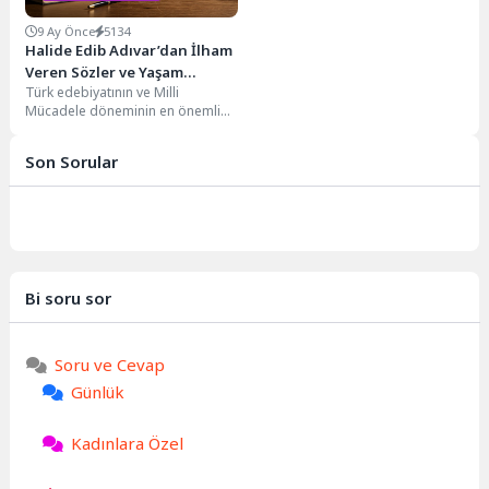
9 Ay Önce
5134
Halide Edib Adıvar’dan İlham
Veren Sözler ve Yaşam
Türk edebiyatının ve Milli
Felsefesi
Mücadele döneminin en önemli
figürlerinden biri olan Halide Edib
Adıvar, sadece...
Son Sorular
Bi soru sor
Soru ve Cevap
Günlük
Kadınlara Özel