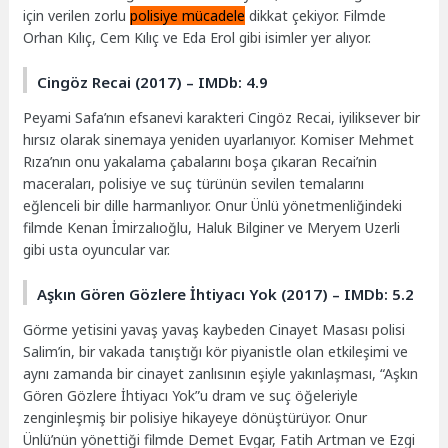
için verilen zorlu
polisiye mücadele
dikkat çekiyor. Filmde
Orhan Kılıç, Cem Kılıç ve Eda Erol gibi isimler yer alıyor.
Cingöz Recai (2017) – IMDb: 4.9
Peyami Safa’nın efsanevi karakteri Cingöz Recai, iyiliksever bir
hırsız olarak sinemaya yeniden uyarlanıyor. Komiser Mehmet
Rıza’nın onu yakalama çabalarını boşa çıkaran Recai’nin
maceraları, polisiye ve suç türünün sevilen temalarını
eğlenceli bir dille harmanlıyor. Onur Ünlü yönetmenliğindeki
filmde Kenan İmirzalıoğlu, Haluk Bilginer ve Meryem Uzerli
gibi usta oyuncular var.
Aşkın Gören Gözlere İhtiyacı Yok (2017) – IMDb: 5.2
Görme yetisini yavaş yavaş kaybeden Cinayet Masası polisi
Salim’in, bir vakada tanıştığı kör piyanistle olan etkileşimi ve
aynı zamanda bir cinayet zanlısının eşiyle yakınlaşması, “Aşkın
Gören Gözlere İhtiyacı Yok”u dram ve suç öğeleriyle
zenginleşmiş bir polisiye hikayeye dönüştürüyor. Onur
Ünlü’nün yönettiği filmde Demet Evgar, Fatih Artman ve Ezgi