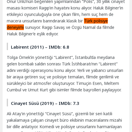
Onur Ünlü’nün beğenilen yapımlarından “Polis”, 30 yıllık cinayet
masası komiseri Ragıp’ın hayatını konu alıyor. Haluk Bilginer’in
etkileyici oyunculuğuyla öne çıkan film, hem suç hem de
macera unsurlarını barındırarak klasik bir
Türk polisiye
deneyimi
sunuyor. Ragıp Savaş ve Özgü Namal da filmde
Haluk Bilginer’e eşlik ediyor.
Labirent (2011) – IMDb: 6.8
Tolga Örnek’in yönettiği “Labirent”, İstanbul’da meydana
gelen bombalı saldırı sonrası Türk İstihbaratı’nın “Labirent”
adını verdiği operasyonu konu alıyor. Yerli ve yabancı unsurları
bir araya getiren suç ve polisiye temaları, filmde gerilimli ve
sürükleyici bir atmosfer oluşturuyor. Timuçin Esen, Meltem
Cumbul ve Umut Kurt gibi isimler filmde başrolleri paylaşıyor.
Cinayet Süsü (2019) – IMDb: 7.3
Ali Atay’ın yönettiği “Cinayet Süsü”, gizemli bir seri katili
yakalamaya çalışan cinayet büro ekibinin maceralarını mizahi
bir dille anlatıyor. Komedi ve polisiye unsurlarını harmanlayan