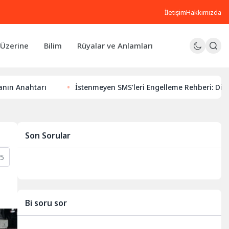
İletişim
Hakkımızda
Üzerine
Bilim
Rüyalar ve Anlamları
arı
İstenmeyen SMS’leri Engelleme Rehberi: Dijital Huzuru
Son Sorular
15
Bi soru sor