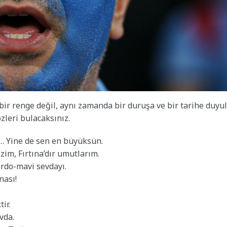
bir renge değil, aynı zamanda bir duruşa ve bir tarihe duyu
zleri bulacaksınız.
u… Yine de sen en büyüksün.
im, Fırtına’dır umutlarım.
ordo-mavi sevdayı.
nası!
ir.
vda.