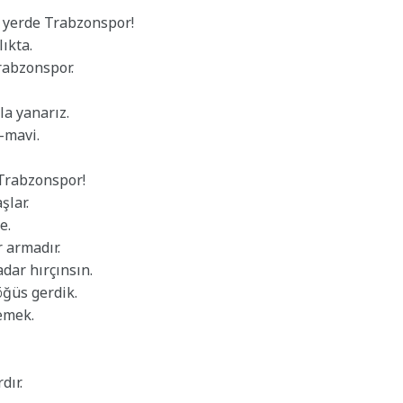
 yerde Trabzonspor!
ıkta.
Trabzonspor.
la yanarız.
-mavi.
 Trabzonspor!
şlar.
e.
 armadır.
adar hırçınsın.
öğüs gerdik.
emek.
dır.