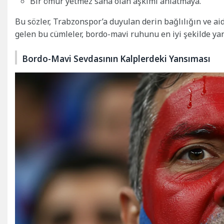
Bir ömür yetmez sana olan aşkımı anlatmaya.
Bu sözler, Trabzonspor’a duyulan derin bağlılığın ve ai
gelen bu cümleler, bordo-mavi ruhunu en iyi şekilde yans
Bordo-Mavi Sevdasının Kalplerdeki Yansıması