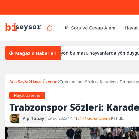
Soru ve Cevap Alanı
Hayat
Magazin Haberleri
ıl yön bulur, leylek yön bulması, hayvanlarda yön duygusu
Ana Sayfa
Hayat Üzerine
Trabzonspor Sözleri: Karadeniz Fırtınasın
Hayat Üzerine
Trabzonspor Sözleri: Karade
Alp Tobay
23 Eki 2025 14:41
5174 Görüntüleme
11 dk.