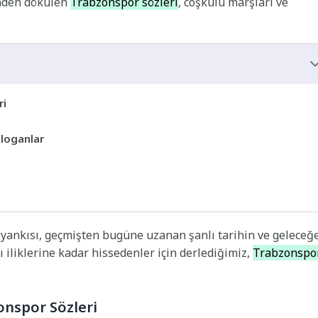
linden dökülen
Trabzonspor sözleri
, coşkulu marşları ve
ri
Sloganlar
ki yankısı, geçmişten bugüne uzanan şanlı tarihin ve geleceğ
 iliklerine kadar hissedenler için derlediğimiz,
Trabzonspo
onspor Sözleri