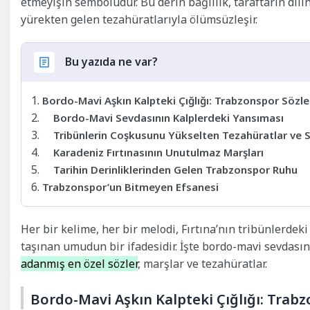
etmeyişin sembolüdür. Bu derin bağlılık, taraftarın di
yürekten gelen tezahüratlarıyla ölümsüzleşir.
Bu yazıda ne var?
Bordo-Mavi Aşkın Kalpteki Çığlığı: Trabzonspor Sözle
Bordo-Mavi Sevdasının Kalplerdeki Yansıması
Tribünlerin Coşkusunu Yükselten Tezahüratlar ve 
Karadeniz Fırtınasının Unutulmaz Marşları
Tarihin Derinliklerinden Gelen Trabzonspor Ruhu
Trabzonspor’un Bitmeyen Efsanesi
Her bir kelime, her bir melodi, Fırtına’nın tribünlerde
taşınan umudun bir ifadesidir. İşte bordo-mavi sevdasını
adanmış en özel sözler
, marşlar ve tezahüratlar.
Bordo-Mavi Aşkın Kalpteki Çığlığı: Trabz