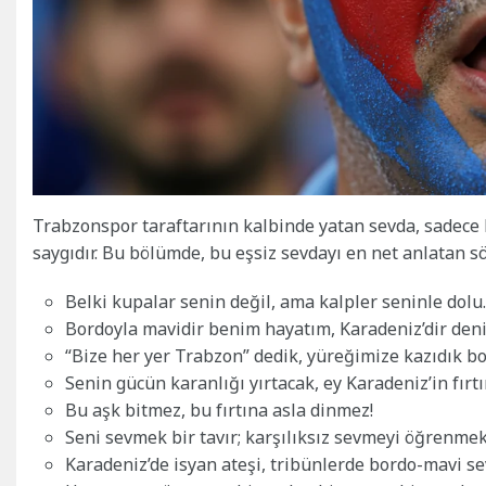
Trabzonspor taraftarının kalbinde yatan sevda, sadece 
saygıdır. Bu bölümde, bu eşsiz sevdayı en net anlatan sö
Belki kupalar senin değil, ama kalpler seninle dol
Bordoyla mavidir benim hayatım, Karadeniz’dir deniz
“Bize her yer Trabzon” dedik, yüreğimize kazıdık b
Senin gücün karanlığı yırtacak, ey Karadeniz’in fırtı
Bu aşk bitmez, bu fırtına asla dinmez!
Seni sevmek bir tavır; karşılıksız sevmeyi öğrenmekt
Karadeniz’de isyan ateşi, tribünlerde bordo-mavi se