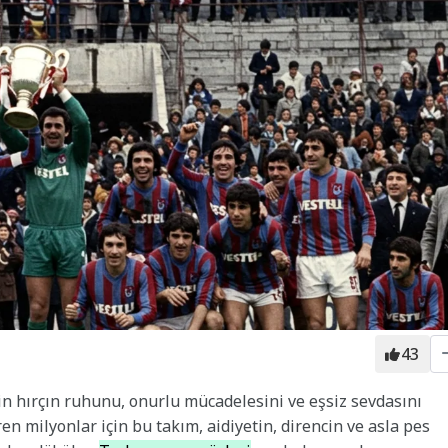
43
in hırçın ruhunu, onurlu mücadelesini ve eşsiz sevdasını
n milyonlar için bu takım, aidiyetin, direncin ve asla pes