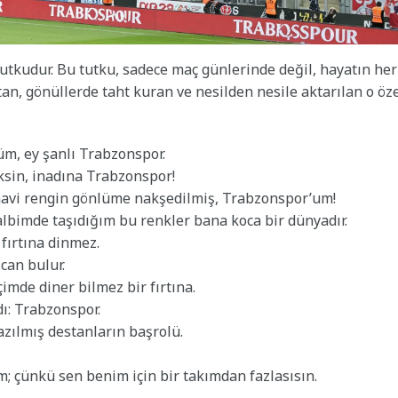
utkudur. Bu tutku, sadece maç günlerinde değil, hayatın her
tan, gönüllerde taht kuran ve nesilden nesile aktarılan o öz
m, ey şanlı Trabzonspor.
sin, inadına Trabzonspor!
avi rengin gönlüme nakşedilmiş, Trabzonspor’um!
albimde taşıdığım bu renkler bana koca bir dünyadır.
fırtına dinmez.
can bulur.
çimde diner bilmez bir fırtına.
ı: Trabzonspor.
azılmış destanların başrolü.
; çünkü sen benim için bir takımdan fazlasısın.