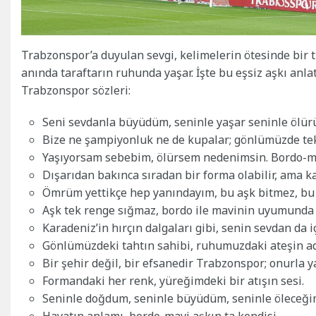
Trabzonspor’a duyulan sevgi, kelimelerin ötesinde bir t
anında taraftarın ruhunda yaşar. İşte bu eşsiz aşkı anla
Trabzonspor sözleri:
Seni sevdanla büyüdüm, seninle yaşar seninle ölürü
Bize ne şampiyonluk ne de kupalar; gönlümüzde tek
Yaşıyorsam sebebim, ölürsem nedenimsin. Bordo-m
Dışarıdan bakınca sıradan bir forma olabilir, ama k
Ömrüm yettikçe hep yanındayım, bu aşk bitmez, bu 
Aşk tek renge sığmaz, bordo ile mavinin uyumunda 
Karadeniz’in hırçın dalgaları gibi, senin sevdan da i
Gönlümüzdeki tahtın sahibi, ruhumuzdaki ateşin ad
Bir şehir değil, bir efsanedir Trabzonspor; onurla y
Formandaki her renk, yüreğimdeki bir atışın sesi.
Seninle doğdum, seninle büyüdüm, seninle öleceğim
Hayatın anlamı, bordo-mavi aşkın ta kendisi.