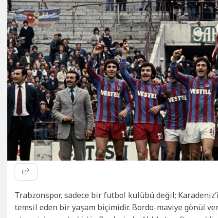
Trabzonspor, sadece bir futbol kulübü değil; Karadeniz’
temsil eden bir yaşam biçimidir. Bordo-maviye gönül vere