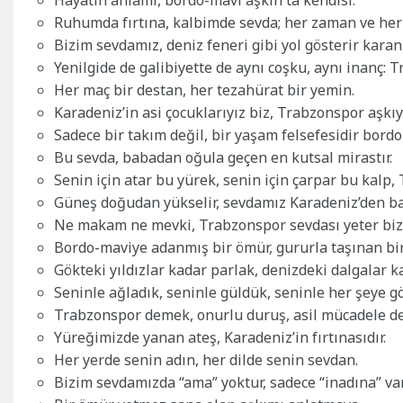
Ruhumda fırtına, kalbimde sevda; her zaman ve her
Bizim sevdamız, deniz feneri gibi yol gösterir karanl
Yenilgide de galibiyette de aynı coşku, aynı inanç: 
Her maç bir destan, her tezahürat bir yemin.
Karadeniz’in asi çocuklarıyız biz, Trabzonspor aşkıy
Sadece bir takım değil, bir yaşam felsefesidir bordo
Bu sevda, babadan oğula geçen en kutsal mirastır.
Senin için atar bu yürek, senin için çarpar bu kalp,
Güneş doğudan yükselir, sevdamız Karadeniz’den ba
Ne makam ne mevki, Trabzonspor sevdası yeter biz
Bordo-maviye adanmış bir ömür, gururla taşınan bir
Gökteki yıldızlar kadar parlak, denizdeki dalgalar k
Seninle ağladık, seninle güldük, seninle her şeye g
Trabzonspor demek, onurlu duruş, asil mücadele d
Yüreğimizde yanan ateş, Karadeniz’in fırtınasıdır.
Her yerde senin adın, her dilde senin sevdan.
Bizim sevdamızda “ama” yoktur, sadece “inadına” var