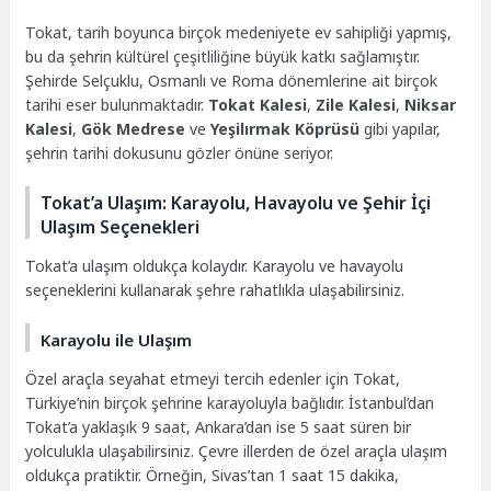
Tokat, tarih boyunca birçok medeniyete ev sahipliği yapmış,
bu da şehrin kültürel çeşitliliğine büyük katkı sağlamıştır.
Şehirde Selçuklu, Osmanlı ve Roma dönemlerine ait birçok
tarihi eser bulunmaktadır.
Tokat Kalesi
,
Zile Kalesi
,
Niksar
Kalesi
,
Gök Medrese
ve
Yeşilırmak Köprüsü
gibi yapılar,
şehrin tarihi dokusunu gözler önüne seriyor.
Tokat’a Ulaşım: Karayolu, Havayolu ve Şehir İçi
Ulaşım Seçenekleri
Tokat’a ulaşım oldukça kolaydır. Karayolu ve havayolu
seçeneklerini kullanarak şehre rahatlıkla ulaşabilirsiniz.
Karayolu ile Ulaşım
Özel araçla seyahat etmeyi tercih edenler için Tokat,
Türkiye’nin birçok şehrine karayoluyla bağlıdır. İstanbul’dan
Tokat’a yaklaşık 9 saat, Ankara’dan ise 5 saat süren bir
yolculukla ulaşabilirsiniz. Çevre illerden de özel araçla ulaşım
oldukça pratiktir. Örneğin, Sivas’tan 1 saat 15 dakika,