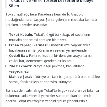
Tokat’ta Ne Yenir: Yöresel Lezzetlerle Mideye
Şölen
Tokat mutfağı, hem Karadeniz hem de İç Anadolu
mutfağından izler taşıyor. Şehre gelenlerin mutlaka tatması
gereken lezzetler arasında:
Tokat Kebabı:
Tokat’a özgü bu kebap, et severlerin
mutlaka denemesi gereken bir lezzet.
Erbaa Yaprağı Sarması:
Erbaa’nın özel yapraklarıyla
hazırlanan sarma, yörenin en sevilen yemeklerinden.
Cevizli Bat:
Farklı ve lezzetli bir deneyim arayanlar için
cevizli bat, denenmesi gereken bir lezzet.
Zile Pekmezi:
Zile’ye özgü pekmez, kahvaltıların
vazgeçilmezi.
Mahlep Şarabı:
Yöreye ait tatlı bir şarap türü olan mahlep
şarabı, farklı bir lezzet deneyimi sunuyor.
Bu lezzetleri tatmak için Tokat’ta birçok restoran ve lokanta
bulunmaktadır. Yöresel yemekler sunan mekanları tercih
ederek Tokat mutfağının zenginliğini keşfedebilirsiniz.