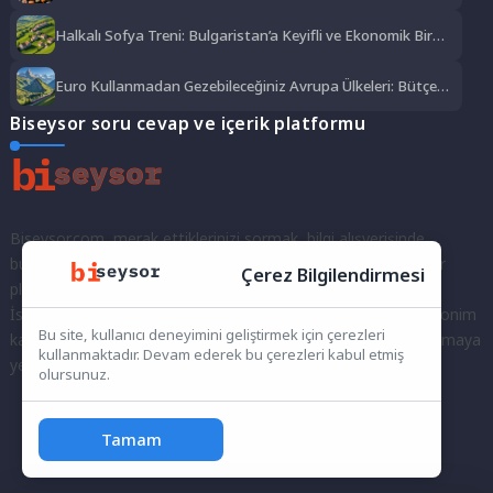
Lezzet Şöleni
Halkalı Sofya Treni: Bulgaristan’a Keyifli ve Ekonomik Bir
Yolculuk
Euro Kullanmadan Gezebileceğiniz Avrupa Ülkeleri: Bütçe
Dostu Rotalar
Biseysor soru cevap ve içerik platformu
Biseysor.com, merak ettiklerinizi sormak, bilgi alışverişinde
bulunmak ve fikirlerinizi paylaşmak için bir araya geldiğimiz bir
Çerez Bilgilendirmesi
platformdur.
İster kayıtlı bir kullanıcı olarak topluluğumuza katılın, ister anonim
Bu site, kullanıcı deneyimini geliştirmek için çerezleri
kalarak sorularınızı yöneltin; burada her türlü soruya ve tartışmaya
kullanmaktadır. Devam ederek bu çerezleri kabul etmiş
yer var. Bilgiyi keşfetmek ve paylaşmak için bize katılın!
olursunuz.
Tamam