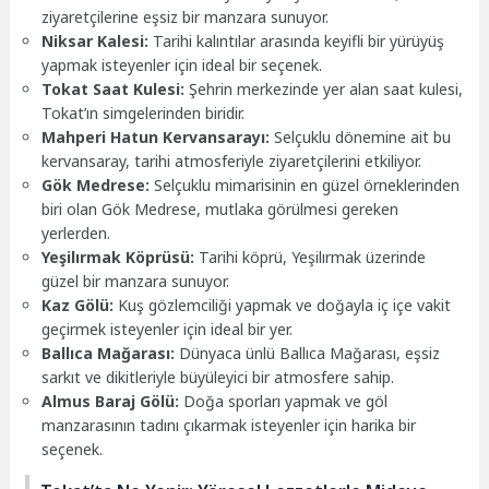
ziyaretçilerine eşsiz bir manzara sunuyor.
Niksar Kalesi:
Tarihi kalıntılar arasında keyifli bir yürüyüş
yapmak isteyenler için ideal bir seçenek.
Tokat Saat Kulesi:
Şehrin merkezinde yer alan saat kulesi,
Tokat’ın simgelerinden biridir.
Mahperi Hatun Kervansarayı:
Selçuklu dönemine ait bu
kervansaray, tarihi atmosferiyle ziyaretçilerini etkiliyor.
Gök Medrese:
Selçuklu mimarisinin en güzel örneklerinden
biri olan Gök Medrese, mutlaka görülmesi gereken
yerlerden.
Yeşilırmak Köprüsü:
Tarihi köprü, Yeşilırmak üzerinde
güzel bir manzara sunuyor.
Kaz Gölü:
Kuş gözlemciliği yapmak ve doğayla iç içe vakit
geçirmek isteyenler için ideal bir yer.
Ballıca Mağarası:
Dünyaca ünlü Ballıca Mağarası, eşsiz
sarkıt ve dikitleriyle büyüleyici bir atmosfere sahip.
Almus Baraj Gölü:
Doğa sporları yapmak ve göl
manzarasının tadını çıkarmak isteyenler için harika bir
seçenek.