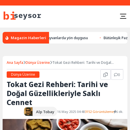
Magazin Haberleri
, leylek yön bulması, hayvanlarda yön duygusu
Bütünleşik Pazarlama: M
Ana Sayfa
Dünya Üzerine
Tokat Gezi Rehberi: Tarihi ve Doğal
Güzellikleriyle Saklı Cennet
Dünya Üzerine
0
Tokat Gezi Rehberi: Tarihi ve
Doğal Güzellikleriyle Saklı
Cennet
Alp Tobay
16 May 2025 04:48
3152 Görüntüleme
6 dk.