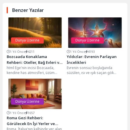
Benzer Yazılar
Dünya Üzerine
Dünya Üzerine
1 Yıl Önce
4211
1 Yıl Önce
4193
Bozcaada Konaklama
Yıldızlar: Evrenin Parlayan
Rehberi: Oteller, Bağ Evleri ve
İncelikleri
html Ege'nin incisi Bozcaada,
Evrenin sonsuz boşluğunda
Daha Fazlası
kendine has atmosferi, üzüm
süzülen, ısı ve ışık saçan gök
bağları ve turkuaz deniziyle her yıl
cisimleri olan yıldızlar, evrenin
binlerce...
yapı taşlarından...
Dünya Üzerine
1 Yıl Önce
1657
Roma Gezi Rehberi:
Görülecek En İyi Yerler ve
Roma, İtalya'nın kalbinde yer alan,
İpuçları