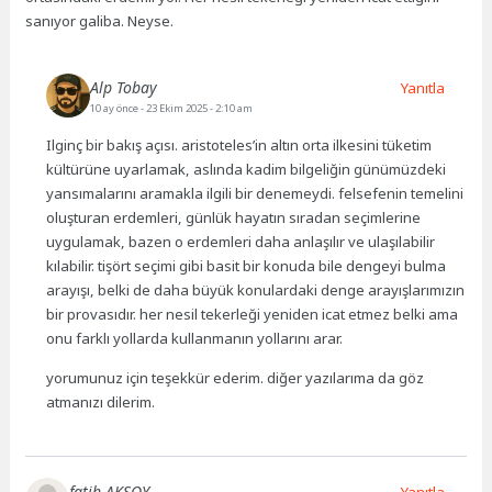
sanıyor galiba. Neyse.
Alp Tobay
Yanıtla
10 ay önce
- 23 Ekim 2025 - 2:10 am
Ilginç bir bakış açısı. aristoteles’in altın orta ilkesini tüketim
kültürüne uyarlamak, aslında kadim bilgeliğin günümüzdeki
yansımalarını aramakla ilgili bir denemeydi. felsefenin temelini
oluşturan erdemleri, günlük hayatın sıradan seçimlerine
uygulamak, bazen o erdemleri daha anlaşılır ve ulaşılabilir
kılabilir. tişört seçimi gibi basit bir konuda bile dengeyi bulma
arayışı, belki de daha büyük konulardaki denge arayışlarımızın
bir provasıdır. her nesil tekerleği yeniden icat etmez belki ama
onu farklı yollarda kullanmanın yollarını arar.
yorumunuz için teşekkür ederim. diğer yazılarıma da göz
atmanızı dilerim.
fatih AKSOY
Yanıtla