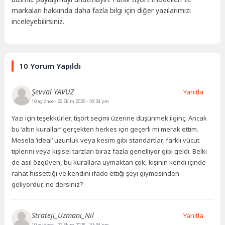
markaları hakkında daha fazla bilgi için diğer yazılarımızı
inceleyebilirsiniz.
10 Yorum Yapıldı
Şevval YAVUZ
Yanıtla
10 ay önce
- 22 Ekim 2025 - 10:34 pm
Yazı için teşekkürler, tişört seçimi üzerine düşünmek ilginç. Ancak
bu ‘altın kurallar’ gerçekten herkes için geçerli mi merak ettim.
Mesela ‘ideal’ uzunluk veya kesim gibi standartlar, farklı vücut
tiplerini veya kişisel tarzları biraz fazla genelliyor gibi geldi. Belki
de asıl özgüven, bu kurallara uymaktan çok, kişinin kendi içinde
rahat hissettiği ve kendini ifade ettiği şeyi giymesinden
geliyordur, ne dersiniz?
Strateji_Uzmanı_Nil
Yanıtla
10 ay önce
- 22 Ekim 2025 - 10:34 pm