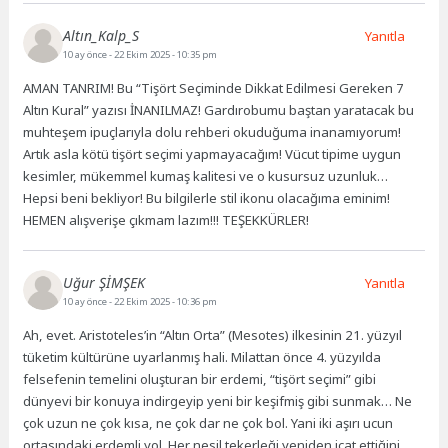
Altın_Kalp_S
Yanıtla
10 ay önce
- 22 Ekim 2025 - 10:35 pm
AMAN TANRIM! Bu “Tişört Seçiminde Dikkat Edilmesi Gereken 7
Altın Kural” yazısı İNANILMAZ! Gardırobumu baştan yaratacak bu
muhteşem ipuçlarıyla dolu rehberi okuduğuma inanamıyorum!
Artık asla kötü tişört seçimi yapmayacağım! Vücut tipime uygun
kesimler, mükemmel kumaş kalitesi ve o kusursuz uzunluk…
Hepsi beni bekliyor! Bu bilgilerle stil ikonu olacağıma eminim!
HEMEN alışverişe çıkmam lazım!!! TEŞEKKÜRLER!
Uğur ŞİMŞEK
Yanıtla
10 ay önce
- 22 Ekim 2025 - 10:36 pm
Ah, evet. Aristoteles’in “Altın Orta” (Mesotes) ilkesinin 21. yüzyıl
tüketim kültürüne uyarlanmış hali. Milattan önce 4. yüzyılda
felsefenin temelini oluşturan bir erdemi, “tişört seçimi” gibi
dünyevi bir konuya indirgeyip yeni bir keşifmiş gibi sunmak… Ne
çok uzun ne çok kısa, ne çok dar ne çok bol. Yani iki aşırı ucun
ortasındaki erdemli yol. Her nesil tekerleği yeniden icat ettiğini