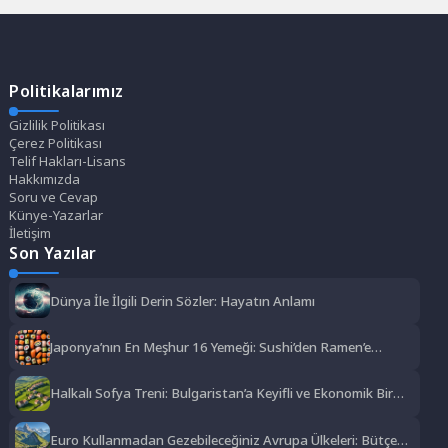
Politikalarımız
Gizlilik Politikası
Çerez Politikası
Telif Hakları-Lisans
Hakkımızda
Soru ve Cevap
Künye-Yazarlar
İletişim
Son Yazılar
Dünya İle İlgili Derin Sözler: Hayatın Anlamı
Japonya’nın En Meşhur 16 Yemeği: Sushi’den Ramen’e
Lezzet Şöleni
Halkalı Sofya Treni: Bulgaristan’a Keyifli ve Ekonomik Bir
Yolculuk
Euro Kullanmadan Gezebileceğiniz Avrupa Ülkeleri: Bütçe