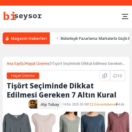
Magazin Haberleri
anlarda yön duygusu
Bütünleşik Pazarlama: Markalarla Güçlü Bağlar Ku
Ana Sayfa
Hayat Üzerine
Tişört Seçiminde Dikkat Edilmesi Gereken
7 Altın Kural
Hayat Üzerine
10
Tişört Seçiminde Dikkat
Edilmesi Gereken 7 Altın Kural
Alp Tobay
14 Eki 2025 05:58
172 Görüntüleme
4 dk.