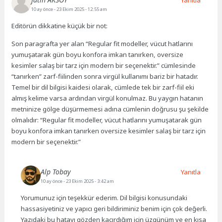
10 ay önce
- 23 Ekim 2025 - 12:55 am
Editörün dikkatine küçük bir not:
Son paragrafta yer alan “Regular fit modeller, vücut hatlarını
yumuşatarak gün boyu konfora imkan tanırken, oversize
kesimler salaş bir tarz için modern bir seçenektir.” cümlesinde
“tanırken” zarf-fiilinden sonra virgül kullanımı bariz bir hatadır.
Temel bir dil bilgisi kaidesi olarak, cümlede tek bir zarf-fiil eki
almış kelime varsa ardından virgül konulmaz. Bu yaygın hatanın
metninize gölge düşürmemesi adına cümlenin doğrusu şu şekilde
olmalıdır: “Regular fit modeller, vücut hatlarını yumuşatarak gün
boyu konfora imkan tanırken oversize kesimler salaş bir tarz için
modern bir seçenektir.”
Alp Tobay
Yanıtla
10 ay önce
- 23 Ekim 2025 - 3:42 am
Yorumunuz için teşekkür ederim. Dil bilgisi konusundaki
hassasiyetiniz ve yapıcı geri bildiriminiz benim için çok değerli.
Yazıdaki bu hatayı gözden kaçırdığım için üzgünüm ve en kısa