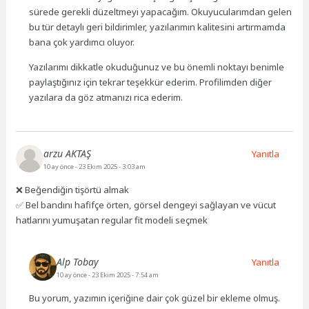
sürede gerekli düzeltmeyi yapacağım. Okuyucularımdan gelen
bu tür detaylı geri bildirimler, yazılarımın kalitesini artırmamda
bana çok yardımcı oluyor.
Yazılarımı dikkatle okuduğunuz ve bu önemli noktayı benimle
paylaştığınız için tekrar teşekkür ederim. Profilimden diğer
yazılara da göz atmanızı rica ederim.
arzu AKTAŞ
Yanıtla
10 ay önce
- 23 Ekim 2025 - 3:03 am
❌ Beğendiğin tişörtü almak
✅ Bel bandını hafifçe örten, görsel dengeyi sağlayan ve vücut
hatlarını yumuşatan regular fit modeli seçmek
Alp Tobay
Yanıtla
10 ay önce
- 23 Ekim 2025 - 7:54 am
Bu yorum, yazımın içeriğine dair çok güzel bir ekleme olmuş.