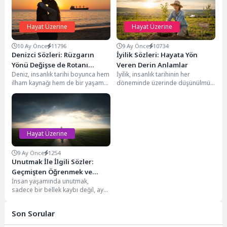
Hayat Üzerine
Hayat Üzerine
10 Ay Önce
11796
9 Ay Önce
10734
Denizci Sözleri: Rüzgarın
İyilik Sözleri: Hayata Yön
Yönü Değişse de Rotanı
Veren Derin Anlamlar
Deniz, insanlık tarihi boyunca hem
İyilik, insanlık tarihinin her
Belirle
ilham kaynağı hem de bir yaşam
döneminde üzerinde düşünülmüş,
okulu olmuştur. Engin sular,...
tartışılmış ve yüceltilmiş evrensel
bir değerdir. Sadece başkalarına...
Hayat Üzerine
9 Ay Önce
1254
Unutmak İle İlgili Sözler:
Geçmişten Öğrenmek ve
İnsan yaşamında unutmak,
İleriye Bakmak
sadece bir bellek kaybı değil, aynı
zamanda ruhsal bir arınma ve
yenilenme...
Son Sorular