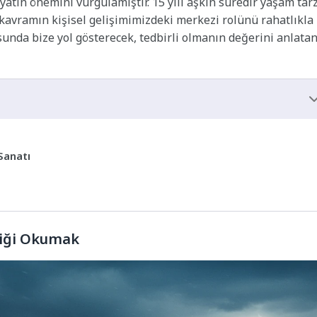
atın önemini vurgulamıştır. 15 yılı aşkın süredir yaşam tarz
u kavramın kişisel gelişimimizdeki merkezi rolünü rahatlıkla
unda bize yol gösterecek, tedbirli olmanın değerini anlata
Sanatı
zliği Okumak