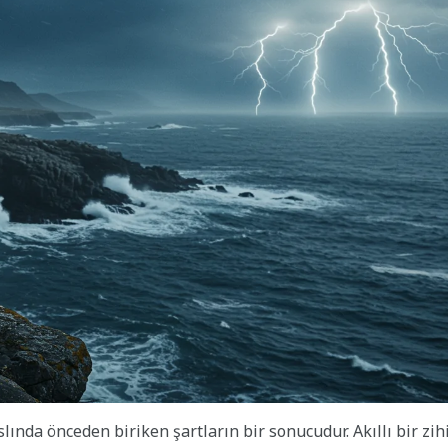
slında önceden biriken şartların bir sonucudur. Akıllı bir zih