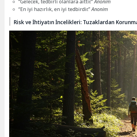
“Gelecek, tedbirli olanlara aittir.”
Anonim
“En iyi hazırlık, en iyi tedbirdir.”
Anonim
Risk ve İhtiyatın İncelikleri: Tuzaklardan Korunm