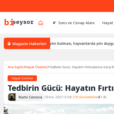
Soru ve Cevap Alanı
Hayat
Magazin Haberleri
l yön bulur, leylek yön bulması, hayvanlarda yön duygusu
Ana Sayfa
Hayat Üzerine
Tedbirin Gücü: Hayatın Fırtınalarına Karşı Bi
Hayat Üzerine
Tedbirin Gücü: Hayatın Fırtı
Rumi Cenova
09 Kas 2025 15:04
1276 Görüntüleme
7 dk.