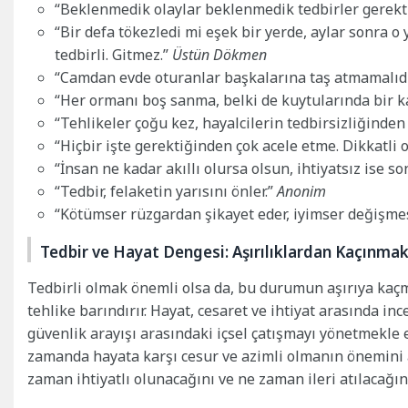
“Beklenmedik olaylar beklenmedik tedbirler gerekti
“Bir defa tökezledi mi eşek bir yerde, aylar sonra o y
tedbirli. Gitmez.”
Üstün Dökmen
“Camdan evde oturanlar başkalarına taş atmamalıdı
“Her ormanı boş sanma, belki de kuytularında bir 
“Tehlikeler çoğu kez, hayalcilerin tedbirsizliğinden 
“Hiçbir işte gerektiğinden çok acele etme. Dikkatli
“İnsan ne kadar akıllı olursa olsun, ihtiyatsız ise 
“Tedbir, felaketin yarısını önler.”
Anonim
“Kötümser rüzgardan şikayet eder, iyimser değişmesi
Tedbir ve Hayat Dengesi: Aşırılıklardan Kaçınma
Tedbirli olmak önemli olsa da, bu durumun aşırıya kaçm
tehlike barındırır. Hayat, cesaret ve ihtiyat arasında inc
güvenlik arayışı arasındaki içsel çatışmayı yönetmekle
zamanda hayata karşı cesur ve azimli olmanın önemini a
zaman ihtiyatlı olunacağını ve ne zaman ileri atılacağını