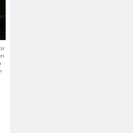
ir.
eri
a
ı