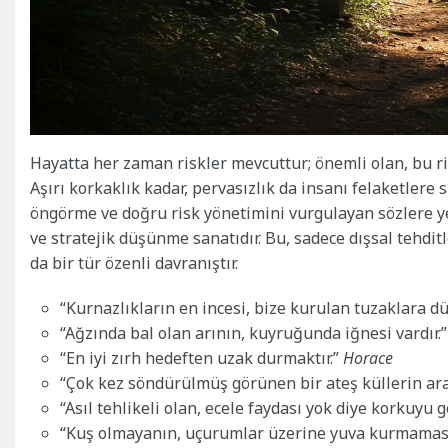
Hayatta her zaman riskler mevcuttur; önemli olan, bu ri
Aşırı korkaklık kadar, pervasızlık da insanı felaketlere 
öngörme ve doğru risk yönetimini vurgulayan sözlere y
ve stratejik düşünme sanatıdır. Bu, sadece dışsal tehdit
da bir tür özenli davranıştır.
“Kurnazlıkların en incesi, bize kurulan tuzaklara dü
“Ağzında bal olan arının, kuyruğunda iğnesi vardır.
“En iyi zırh hedeften uzak durmaktır.”
Horace
“Çok kez söndürülmüş görünen bir ateş küllerin ar
“Asıl tehlikeli olan, ecele faydası yok diye korkuyu
“Kuş olmayanın, uçurumlar üzerine yuva kurmaması