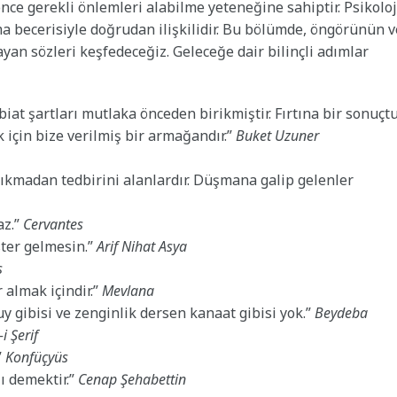
ce gerekli önlemleri alabilme yeteneğine sahiptir. Psikoloj
a becerisiyle doğrudan ilişkilidir. Bu bölümde, öngörünün v
ayan sözleri keşfedeceğiz. Geleceğe dair bilinçli adımlar
iat şartları mutlaka önceden birikmiştir. Fırtına bir sonuçtu
 için bize verilmiş bir armağandır.”
Buket Uzuner
çıkmadan tedbirini alanlardır. Düşmana galip gelenler
az.”
Cervantes
ster gelmesin.”
Arif Nihat Asya
s
 almak içindir.”
Mevlana
huy gibisi ve zenginlik dersen kanaat gibisi yok.”
Beydeba
i Şerif
”
Konfüçyüs
ı demektir.”
Cenap Şehabettin