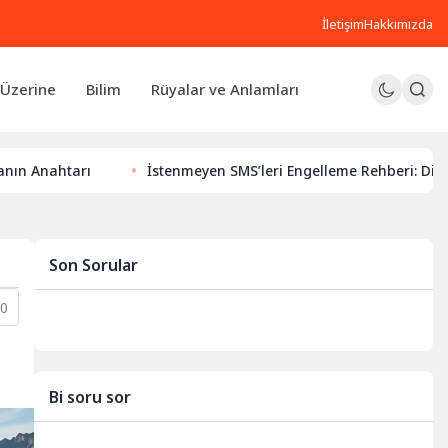
İletişim
Hakkımızda
Üzerine
Bilim
Rüyalar ve Anlamları
rı
İstenmeyen SMS’leri Engelleme Rehberi: Dijital Huzurun
Son Sorular
0
Bi soru sor