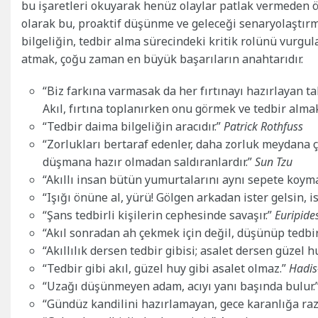
bu işaretleri okuyarak henüz olaylar patlak vermeden ön
olarak bu, proaktif düşünme ve geleceği senaryolaştırm
bilgeliğin, tedbir alma sürecindeki kritik rolünü vurgul
atmak, çoğu zaman en büyük başarıların anahtarıdır.
“Biz farkına varmasak da her fırtınayı hazırlayan tab
Akıl, fırtına toplanırken onu görmek ve tedbir almak
“Tedbir daima bilgeliğin aracıdır.”
Patrick Rothfuss
“Zorlukları bertaraf edenler, daha zorluk meydana 
düşmana hazır olmadan saldıranlardır.”
Sun Tzu
“Akıllı insan bütün yumurtalarını aynı sepete koym
“Işığı önüne al, yürü! Gölgen arkadan ister gelsin, i
“Şans tedbirli kişilerin cephesinde savaşır.”
Euripide
“Akıl sonradan ah çekmek için değil, düşünüp tedbir
“Akıllılık dersen tedbir gibisi; asalet dersen güzel 
“Tedbir gibi akıl, güzel huy gibi asalet olmaz.”
Hadis-
“Uzağı düşünmeyen adam, acıyı yanı başında bulur.
“Gündüz kandilini hazırlamayan, gece karanlığa raz