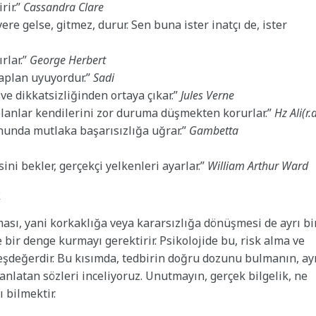
rir.”
Cassandra Clare
ere gelse, gitmez, durur. Sen buna ister inatçı de, ister
rlar.”
George Herbert
kaplan uyuyordur.”
Sadi
ve dikkatsizliğinden ortaya çıkar.”
Jules Verne
 olanlar kendilerini zor duruma düşmekten korurlar.”
Hz Ali(r.
sonunda mutlaka başarısızlığa uğrar.”
Gambetta
ni bekler, gerçekçi yelkenleri ayarlar.”
William Arthur Ward
k
ası, yani korkaklığa veya kararsızlığa dönüşmesi de ayrı bi
e bir denge kurmayı gerektirir. Psikolojide bu, risk alma ve
 eşdeğerdir. Bu kısımda, tedbirin doğru dozunu bulmanın, ay
nlatan sözleri inceliyoruz. Unutmayın, gerçek bilgelik, ne
 bilmektir.