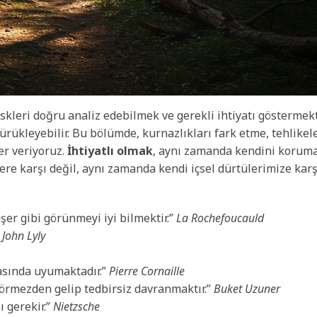
skleri doğru analiz edebilmek ve gerekli ihtiyatı göstermekt
sürükleyebilir. Bu bölümde, kurnazlıkları fark etme, tehlikel
er veriyoruz.
İhtiyatlı olmak
, aynı zamanda kendini korum
lere karşı değil, aynı zamanda kendi içsel dürtülerimize karş
şer gibi görünmeyi iyi bilmektir.”
La Rochefoucauld
”
John Lyly
asında uyumaktadır.”
Pierre Cornaille
 görmezden gelip tedbirsiz davranmaktır.”
Buket Uzuner
 gerekir.”
Nietzsche