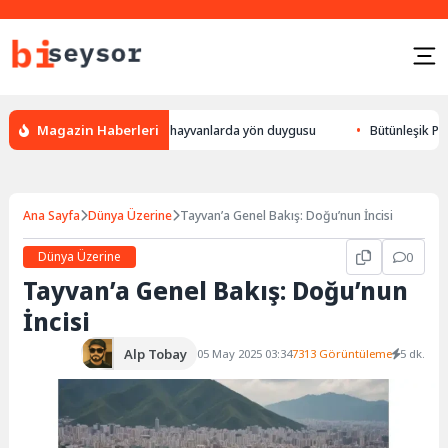
Magazin Haberleri
 bulur, leylek yön bulması, hayvanlarda yön duygusu
Bütünleşik Pazarl
Ana Sayfa
Dünya Üzerine
Tayvan’a Genel Bakış: Doğu’nun İncisi
Dünya Üzerine
0
Tayvan’a Genel Bakış: Doğu’nun
İncisi
Alp Tobay
05 May 2025 03:34
7313 Görüntüleme
5 dk.