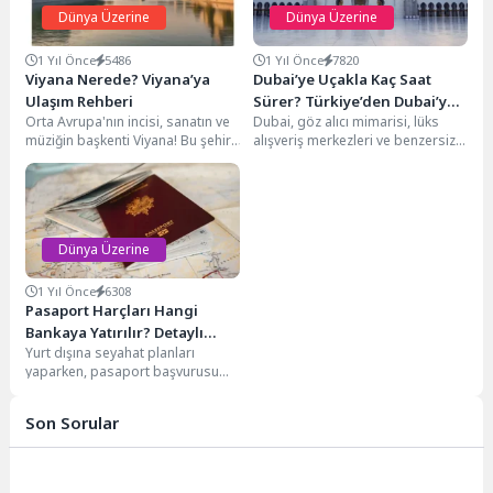
Dünya Üzerine
Dünya Üzerine
1 Yıl Önce
5486
1 Yıl Önce
7820
Viyana Nerede? Viyana’ya
Dubai’ye Uçakla Kaç Saat
Ulaşım Rehberi
Sürer? Türkiye’den Dubai’ye
Orta Avrupa'nın incisi, sanatın ve
Dubai, göz alıcı mimarisi, lüks
Ulaşım Rehberi
müziğin başkenti Viyana! Bu şehir,
alışveriş merkezleri ve benzersiz
tarihi yapıları, görkemli sarayları
deneyimleriyle dünyanın dört bir
ve...
yanından ziyaretçi...
Dünya Üzerine
1 Yıl Önce
6308
Pasaport Harçları Hangi
Bankaya Yatırılır? Detaylı
Yurt dışına seyahat planları
Rehber
yaparken, pasaport başvurusu
önemli bir adımdır. Başvurunuzun
sorunsuz ilerlemesi için,
Son Sorular
pasaport...