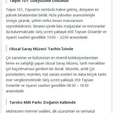
Taipei 101: Gökyüzüne Dokunun
Taipei 101, Tayvan’ın sembolü haline gelmiş, dünyanın en
yüksek binalarından biridir. Hızla yükselen asansörleriyle
zirveye çıkarak, şehrin nefes kesen manzarasını
seyredebilirsiniz. Binanın içinde lüks mağazalar ve restoranlar
da bulunmaktadır. Giriş ücreti yaklaşık 600 Tayvan Doları’dır ve
ziyaret saatleri genellikle 10:00 – 22:00 arasındadır.
Ulusal Saray Müzesi: Tarihin İzinde
Çin sanatının ve kültürünün en önemli koleksiyonlarından
birine ev sahipliği yapan Ulusal Saray Müzesi, tarih meraklıları
için kaçırılmaması gereken bir durak. Müzede, antik Çin
porselenleri, resimleri, hat sanatı eserleri ve daha birçok tarihi
eser sergilenmektedir. Giriş ücreti yaklaşık 350 Tayvan
Doları’dır ve ziyaret saatleri genellikle 08:30 – 18:30
arasındadır.
Taroko Milli Parkı: Doğanın Kalbinde
Muhteşem mermer vadileri, dik uçurumları ve yemyeşil