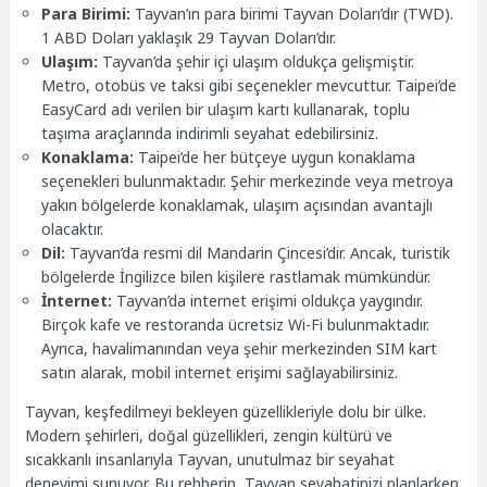
Para Birimi:
Tayvan’ın para birimi Tayvan Doları’dır (TWD).
1 ABD Doları yaklaşık 29 Tayvan Doları’dır.
Ulaşım:
Tayvan’da şehir içi ulaşım oldukça gelişmiştir.
Metro, otobüs ve taksi gibi seçenekler mevcuttur. Taipei’de
EasyCard adı verilen bir ulaşım kartı kullanarak, toplu
taşıma araçlarında indirimli seyahat edebilirsiniz.
Konaklama:
Taipei’de her bütçeye uygun konaklama
seçenekleri bulunmaktadır. Şehir merkezinde veya metroya
yakın bölgelerde konaklamak, ulaşım açısından avantajlı
olacaktır.
Dil:
Tayvan’da resmi dil Mandarin Çincesi’dir. Ancak, turistik
bölgelerde İngilizce bilen kişilere rastlamak mümkündür.
İnternet:
Tayvan’da internet erişimi oldukça yaygındır.
Birçok kafe ve restoranda ücretsiz Wi-Fi bulunmaktadır.
Ayrıca, havalimanından veya şehir merkezinden SIM kart
satın alarak, mobil internet erişimi sağlayabilirsiniz.
Tayvan, keşfedilmeyi bekleyen güzellikleriyle dolu bir ülke.
Modern şehirleri, doğal güzellikleri, zengin kültürü ve
sıcakkanlı insanlarıyla Tayvan, unutulmaz bir seyahat
deneyimi sunuyor. Bu rehberin, Tayvan seyahatinizi planlarken