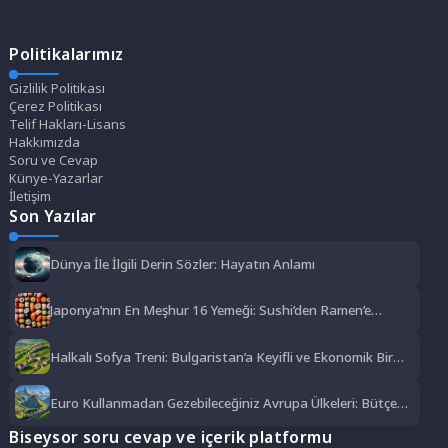
Politikalarımız
Gizlilik Politikası
Çerez Politikası
Telif Hakları-Lisans
Hakkımızda
Soru ve Cevap
Künye-Yazarlar
İletişim
Son Yazılar
Dünya İle İlgili Derin Sözler: Hayatın Anlamı
Japonya’nın En Meşhur 16 Yemeği: Sushi’den Ramen’e
Lezzet Şöleni
Halkalı Sofya Treni: Bulgaristan’a Keyifli ve Ekonomik Bir
Yolculuk
Euro Kullanmadan Gezebileceğiniz Avrupa Ülkeleri: Bütçe
Dostu Rotalar
Biseysor soru cevap ve içerik platformu