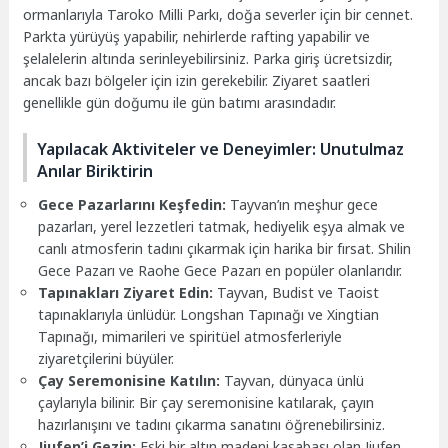
ormanlarıyla Taroko Milli Parkı, doğa severler için bir cennet.
Parkta yürüyüş yapabilir, nehirlerde rafting yapabilir ve
şelalelerin altında serinleyebilirsiniz. Parka giriş ücretsizdir,
ancak bazı bölgeler için izin gerekebilir. Ziyaret saatleri
genellikle gün doğumu ile gün batımı arasındadır.
Yapılacak Aktiviteler ve Deneyimler: Unutulmaz
Anılar Biriktirin
Gece Pazarlarını Keşfedin:
Tayvan’ın meşhur gece
pazarları, yerel lezzetleri tatmak, hediyelik eşya almak ve
canlı atmosferin tadını çıkarmak için harika bir fırsat. Shilin
Gece Pazarı ve Raohe Gece Pazarı en popüler olanlarıdır.
Tapınakları Ziyaret Edin:
Tayvan, Budist ve Taoist
tapınaklarıyla ünlüdür. Longshan Tapınağı ve Xingtian
Tapınağı, mimarileri ve spiritüel atmosferleriyle
ziyaretçilerini büyüler.
Çay Seremonisine Katılın:
Tayvan, dünyaca ünlü
çaylarıyla bilinir. Bir çay seremonisine katılarak, çayın
hazırlanışını ve tadını çıkarma sanatını öğrenebilirsiniz.
Jiufen’i Gezin:
Eski bir altın madeni kasabası olan Jiufen,