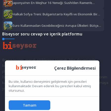
Japonya’nın En Meşhur 16 Yemeği: Sushi’den Ramen’e
Lezzet Şöleni
Halkalı Sofya Treni: Bulgaristan’a Keyifli ve Ekonomik Bir
Yolculuk
Euro Kullanmadan Gezebileceğiniz Avrupa Ülkeleri: Bütçe
Dostu Rotalar
Biseysor soru cevap ve içerik platformu
Biseysor.com, merak ettiklerinizi sormak, bilgi alışverişinde
bulunmak ve fikirlerinizi paylaşmak için bir araya geldiğimiz bir
Çerez Bilgilendirmesi
platformdur.
İster kayıtlı bir kullanıcı olarak topluluğumuza katılın, ister anonim
Bu site, kullanıcı deneyimini geliştirmek için çerezleri
kalarak sorularınızı yöneltin; burada her türlü soruya ve tartışmaya
kullanmaktadır. Devam ederek bu çerezleri kabul etmiş
yer var. Bilgiyi keşfetmek ve paylaşmak için bize katılın!
olursunuz.
Tamam