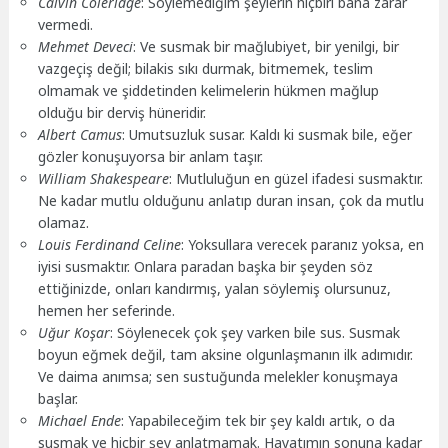
Calvin Coleridge
: Söylemediğim şeylerin hiçbiri bana zarar
vermedi.
Mehmet Deveci
: Ve susmak bir mağlubiyet, bir yenilgi, bir
vazgeçiş değil; bilakis sıkı durmak, bitmemek, teslim
olmamak ve şiddetinden kelimelerin hükmen mağlup
olduğu bir derviş hüneridir.
Albert Camus
: Umutsuzluk susar. Kaldı ki susmak bile, eğer
gözler konuşuyorsa bir anlam taşır.
William Shakespeare
: Mutluluğun en güzel ifadesi susmaktır.
Ne kadar mutlu olduğunu anlatıp duran insan, çok da mutlu
olamaz.
Louis Ferdinand Celine
: Yoksullara verecek paranız yoksa, en
iyisi susmaktır. Onlara paradan başka bir şeyden söz
ettiğinizde, onları kandırmış, yalan söylemiş olursunuz,
hemen her seferinde.
Uğur Koşar
: Söylenecek çok şey varken bile sus. Susmak
boyun eğmek değil, tam aksine olgunlaşmanın ilk adımıdır.
Ve daima anımsa; sen sustuğunda melekler konuşmaya
başlar.
Michael Ende
: Yapabileceğim tek bir şey kaldı artık, o da
susmak ve hiçbir şey anlatmamak. Hayatımın sonuna kadar