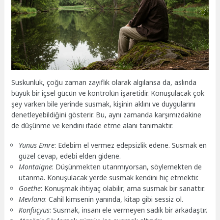
Suskunluk, çoğu zaman zayıflık olarak algılansa da, aslında
büyük bir içsel gücün ve kontrolün işaretidir. Konuşulacak çok
şey varken bile yerinde susmak, kişinin aklını ve duygularını
denetleyebildiğini gösterir. Bu, aynı zamanda karşımızdakine
de düşünme ve kendini ifade etme alanı tanımaktır.
Yunus Emre
: Edebim el vermez edepsizlik edene. Susmak en
güzel cevap, edebi elden gidene.
Montaigne
: Düşünmekten utanmıyorsan, söylemekten de
utanma. Konuşulacak yerde susmak kendini hiç etmektir.
Goethe
: Konuşmak ihtiyaç olabilir; ama susmak bir sanattır.
Mevlana
: Cahil kimsenin yanında, kitap gibi sessiz ol.
Konfüçyüs
: Susmak, insanı ele vermeyen sadık bir arkadaştır.