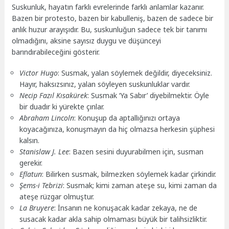
Suskunluk, hayatın farklı evrelerinde farklı anlamlar kazanır.
Bazen bir protesto, bazen bir kabulleniş, bazen de sadece bir
anlık huzur arayışıdır. Bu, suskunluğun sadece tek bir tanımı
olmadığını, aksine sayısız duygu ve düşünceyi
barındırabileceğini gösterir.
Victor Hugo
: Susmak, yalan söylemek değildir, diyeceksiniz.
Hayır, haksızsınız, yalan söyleyen suskunluklar vardır.
Necip Fazıl Kısakürek
: Susmak ‘Ya Sabır’ diyebilmektir. Öyle
bir duadır ki yürekte çınlar.
Abraham Lincoln
: Konuşup da aptallığınızı ortaya
koyacağınıza, konuşmayın da hiç olmazsa herkesin şüphesi
kalsın.
Stanislaw J. Lee
: Bazen sesini duyurabilmen için, susman
gerekir.
Eflatun
: Bilirken susmak, bilmezken söylemek kadar çirkindir.
Şems-i Tebrizi
: Susmak; kimi zaman ateşe su, kimi zaman da
ateşe rüzgar olmuştur.
La Bruyere
: İnsanın ne konuşacak kadar zekaya, ne de
susacak kadar akla sahip olmaması büyük bir talihsizliktir.