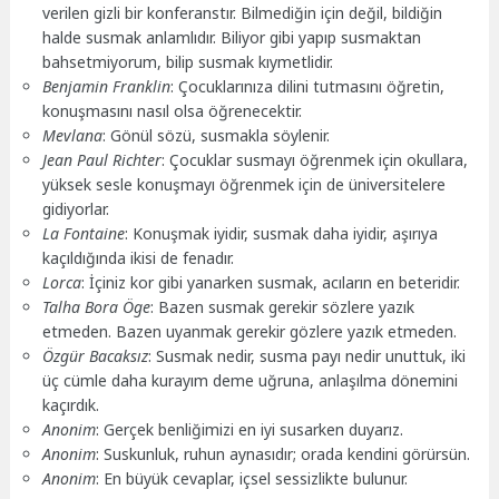
verilen gizli bir konferanstır. Bilmediğin için değil, bildiğin
halde susmak anlamlıdır. Biliyor gibi yapıp susmaktan
bahsetmiyorum, bilip susmak kıymetlidir.
Benjamin Franklin
: Çocuklarınıza dilini tutmasını öğretin,
konuşmasını nasıl olsa öğrenecektir.
Mevlana
: Gönül sözü, susmakla söylenir.
Jean Paul Richter
: Çocuklar susmayı öğrenmek için okullara,
yüksek sesle konuşmayı öğrenmek için de üniversitelere
gidiyorlar.
La Fontaine
: Konuşmak iyidir, susmak daha iyidir, aşırıya
kaçıldığında ikisi de fenadır.
Lorca
: İçiniz kor gibi yanarken susmak, acıların en beteridir.
Talha Bora Öge
: Bazen susmak gerekir sözlere yazık
etmeden. Bazen uyanmak gerekir gözlere yazık etmeden.
Özgür Bacaksız
: Susmak nedir, susma payı nedir unuttuk, iki
üç cümle daha kurayım deme uğruna, anlaşılma dönemini
kaçırdık.
Anonim
: Gerçek benliğimizi en iyi susarken duyarız.
Anonim
: Suskunluk, ruhun aynasıdır; orada kendini görürsün.
Anonim
: En büyük cevaplar, içsel sessizlikte bulunur.