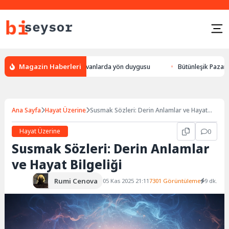
Magazin Haberleri
 leylek yön bulması, hayvanlarda yön duygusu
Bütünleşik Pazarlama: Ma
Ana Sayfa
Hayat Üzerine
Susmak Sözleri: Derin Anlamlar ve Hayat
Bilgeliği
Hayat Üzerine
0
Susmak Sözleri: Derin Anlamlar
ve Hayat Bilgeliği
Rumi Cenova
05 Kas 2025 21:11
7301 Görüntüleme
9 dk.