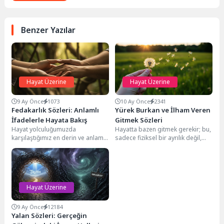
Benzer Yazılar
Hayat Üzerine
Hayat Üzerine
9 Ay Önce
1073
10 Ay Önce
2341
Fedakarlık Sözleri: Anlamlı
Yürek Burkan ve İlham Veren
İfadelerle Hayata Bakış
Gitmek Sözleri
Hayat yolculuğumuzda
Hayatta bazen gitmek gerekir; bu,
karşılaştığımız en derin ve anlamlı
sadece fiziksel bir ayrılık değil,
kavramlardan biri şüphesiz
aynı zamanda ruhen, kalben
fedakarlıktır. Kendi
veya...
isteklerimizden, konforumuzdan
veya...
Hayat Üzerine
9 Ay Önce
12184
Yalan Sözleri: Gerçeğin