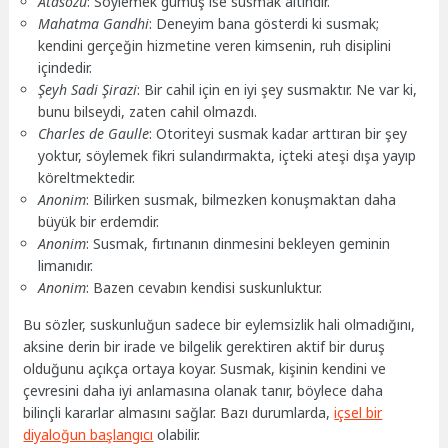
Atasözü
: Söylemek gümüş ise susmak altındır.
Mahatma Gandhi
: Deneyim bana gösterdi ki susmak;
kendini gerçeğin hizmetine veren kimsenin, ruh disiplini
içindedir.
Şeyh Sadi Şirazi
: Bir cahil için en iyi şey susmaktır. Ne var ki,
bunu bilseydi, zaten cahil olmazdı.
Charles de Gaulle
: Otoriteyi susmak kadar arttıran bir şey
yoktur, söylemek fikri sulandırmakta, içteki ateşi dışa yayıp
köreltmektedir.
Anonim
: Bilirken susmak, bilmezken konuşmaktan daha
büyük bir erdemdir.
Anonim
: Susmak, fırtınanın dinmesini bekleyen geminin
limanıdır.
Anonim
: Bazen cevabın kendisi suskunluktur.
Bu sözler, suskunluğun sadece bir eylemsizlik hali olmadığını,
aksine derin bir irade ve bilgelik gerektiren aktif bir duruş
olduğunu açıkça ortaya koyar. Susmak, kişinin kendini ve
çevresini daha iyi anlamasına olanak tanır, böylece daha
bilinçli kararlar almasını sağlar. Bazı durumlarda,
içsel bir
diyaloğun başlangıcı
olabilir.