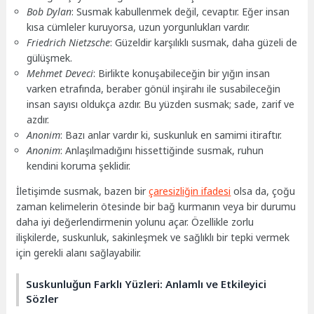
Bob Dylan
: Susmak kabullenmek değil, cevaptır. Eğer insan
kısa cümleler kuruyorsa, uzun yorgunlukları vardır.
Friedrich Nietzsche
: Güzeldir karşılıklı susmak, daha güzeli de
gülüşmek.
Mehmet Deveci
: Birlikte konuşabileceğin bir yığın insan
varken etrafında, beraber gönül inşirahı ile susabileceğin
insan sayısı oldukça azdır. Bu yüzden susmak; sade, zarif ve
azdır.
Anonim
: Bazı anlar vardır ki, suskunluk en samimi itiraftır.
Anonim
: Anlaşılmadığını hissettiğinde susmak, ruhun
kendini koruma şeklidir.
İletişimde susmak, bazen bir
çaresizliğin ifadesi
olsa da, çoğu
zaman kelimelerin ötesinde bir bağ kurmanın veya bir durumu
daha iyi değerlendirmenin yolunu açar. Özellikle zorlu
ilişkilerde, suskunluk, sakinleşmek ve sağlıklı bir tepki vermek
için gerekli alanı sağlayabilir.
Suskunluğun Farklı Yüzleri: Anlamlı ve Etkileyici
Sözler