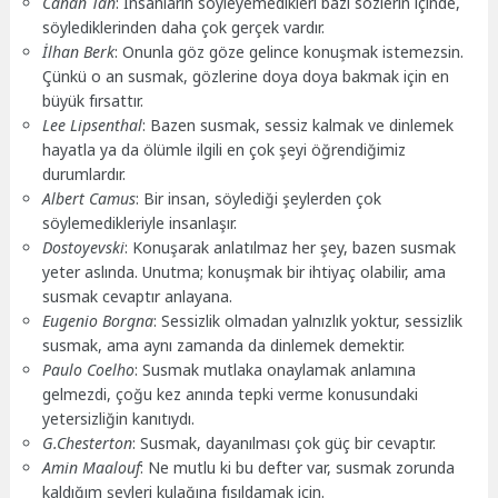
Canan Tan
: İnsanların söyleyemedikleri bazı sözlerin içinde,
söylediklerinden daha çok gerçek vardır.
İlhan Berk
: Onunla göz göze gelince konuşmak istemezsin.
Çünkü o an susmak, gözlerine doya doya bakmak için en
büyük fırsattır.
Lee Lipsenthal
: Bazen susmak, sessiz kalmak ve dinlemek
hayatla ya da ölümle ilgili en çok şeyi öğrendiğimiz
durumlardır.
Albert Camus
: Bir insan, söylediği şeylerden çok
söylemedikleriyle insanlaşır.
Dostoyevski
: Konuşarak anlatılmaz her şey, bazen susmak
yeter aslında. Unutma; konuşmak bir ihtiyaç olabilir, ama
susmak cevaptır anlayana.
Eugenio Borgna
: Sessizlik olmadan yalnızlık yoktur, sessizlik
susmak, ama aynı zamanda da dinlemek demektir.
Paulo Coelho
: Susmak mutlaka onaylamak anlamına
gelmezdi, çoğu kez anında tepki verme konusundaki
yetersizliğin kanıtıydı.
G.Chesterton
: Susmak, dayanılması çok güç bir cevaptır.
Amin Maalouf
: Ne mutlu ki bu defter var, susmak zorunda
kaldığım şeyleri kulağına fısıldamak için.