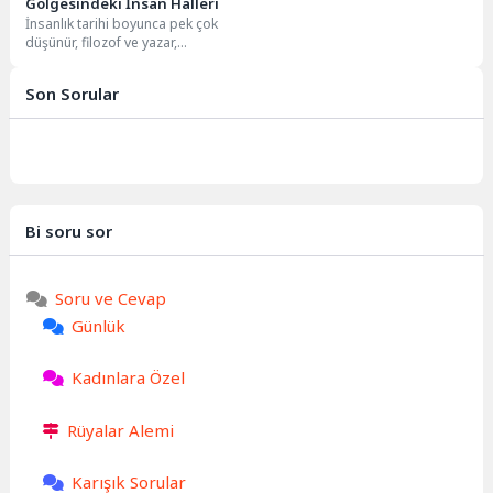
Gölgesindeki İnsan Halleri
İnsanlık tarihi boyunca pek çok
düşünür, filozof ve yazar,
varoluşun karmaşık bir parçası
olan yalana...
Son Sorular
Bi soru sor
Soru ve Cevap
Günlük
Kadınlara Özel
Rüyalar Alemi
Karışık Sorular