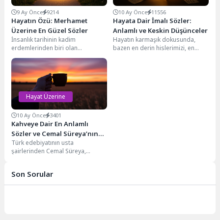
9 Ay Önce
9214
10 Ay Önce
11556
Hayatın Özü: Merhamet
Hayata Dair İmalı Sözler:
Üzerine En Güzel Sözler
Anlamlı ve Keskin Düşünceler
İnsanlık tarihinin kadim
Hayatın karmaşık dokusunda,
erdemlerinden biri olan
bazen en derin hislerimizi, en
merhamet, kalpten kalbe kurulan
keskin gözlemlerimizi birkaç
köprülerin, anlayışın ve şefkatin
kelimeyle özetlemek isteriz. İşte...
en...
Hayat Üzerine
10 Ay Önce
3401
Kahveye Dair En Anlamlı
Sözler ve Cemal Süreya’nın
Türk edebiyatının usta
Dokunuşları
şairlerinden Cemal Süreya,
kelimelerle kurduğu eşsiz bağ ile
sıradan nesnelere bile derin...
Son Sorular