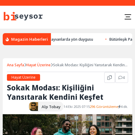
Magazin Haberleri
lur, leylek yön bulması, hayvanlarda yön duygusu
Bütünleşik Pazarlama
Ana Sayfa
Hayat Üzerine
Sokak Modası: Kişiliğini Yansıtarak Kendini
Keşfet
Hayat Üzerine
4
Sokak Modası: Kişiliğini
Yansıtarak Kendini Keşfet
Alp Tobay
14 Eki 2025 07:15
296 Görüntüleme
4 dk.