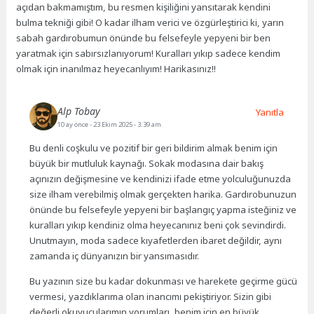
açıdan bakmamıştım, bu resmen kişiliğini yansıtarak kendini
bulma tekniği gibi! O kadar ilham verici ve özgürleştirici ki, yarın
sabah gardırobumun önünde bu felsefeyle yepyeni bir ben
yaratmak için sabırsızlanıyorum! Kuralları yıkıp sadece kendim
olmak için inanılmaz heyecanlıyım! Harikasınız!!
Alp Tobay
Yanıtla
10 ay önce
- 23 Ekim 2025 - 3:39 am
Bu denli coşkulu ve pozitif bir geri bildirim almak benim için
büyük bir mutluluk kaynağı. Sokak modasına dair bakış
açınızın değişmesine ve kendinizi ifade etme yolculuğunuzda
size ilham verebilmiş olmak gerçekten harika. Gardırobunuzun
önünde bu felsefeyle yepyeni bir başlangıç yapma isteğiniz ve
kuralları yıkıp kendiniz olma heyecanınız beni çok sevindirdi.
Unutmayın, moda sadece kıyafetlerden ibaret değildir, aynı
zamanda iç dünyanızın bir yansımasıdır.
Bu yazının size bu kadar dokunması ve harekete geçirme gücü
vermesi, yazdıklarıma olan inancımı pekiştiriyor. Sizin gibi
değerli okuyucularımın yorumları, benim için en büyük