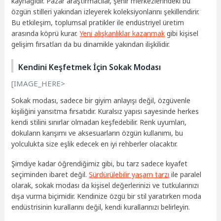
kaynağıdır. Pazar araştırmacılar, şehir merkezlerindeki bu
özgün stilleri yakından izleyerek koleksiyonlarını şekillendirir.
Bu etkileşim, toplumsal pratikler ile endüstriyel üretim
arasında köprü kurar.
Yeni alışkanlıklar kazanmak
gibi kişisel
gelişim fırsatları da bu dinamikle yakından ilişkilidir.
Kendini Keşfetmek İçin Sokak Modası
[IMAGE_HERE>
Sokak modası, sadece bir giyim anlayışı değil, özgüvenle
kişiliğini yansıtma fırsatıdır. Kuralsız yapısı sayesinde herkes
kendi stilini sınırlar olmadan keşfedebilir. Renk uyumları,
dokuların karışımı ve aksesuarların özgün kullanımı, bu
yolculukta size eşlik edecek en iyi rehberler olacaktır.
Şimdiye kadar öğrendiğimiz gibi, bu tarz sadece kıyafet
seçiminden ibaret değil.
Sürdürülebilir yaşam tarzı
ile paralel
olarak, sokak modası da kişisel değerlerinizi ve tutkularınızı
dışa vurma biçimidir. Kendinize özgü bir stil yaratırken moda
endüstrisinin kurallarını değil, kendi kurallarınızı belirleyin.