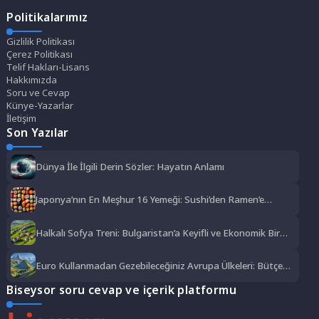
Politikalarımız
Gizlilik Politikası
Çerez Politikası
Telif Hakları-Lisans
Hakkımızda
Soru ve Cevap
Künye-Yazarlar
İletişim
Son Yazılar
Dünya İle İlgili Derin Sözler: Hayatın Anlamı
Japonya’nın En Meşhur 16 Yemeği: Sushi’den Ramen’e
Lezzet Şöleni
Halkalı Sofya Treni: Bulgaristan’a Keyifli ve Ekonomik Bir
Yolculuk
Euro Kullanmadan Gezebileceğiniz Avrupa Ülkeleri: Bütçe
Dostu Rotalar
Biseysor soru cevap ve içerik platformu