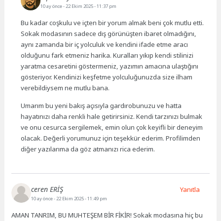
10 ay önce
- 22 Ekim 2025 - 11:37 pm
Bu kadar coşkulu ve içten bir yorum almak beni çok mutlu etti.
Sokak modasının sadece dış görünüşten ibaret olmadığını,
aynı zamanda bir iç yolculuk ve kendini ifade etme aracı
olduğunu fark etmeniz harika. Kuralları yıkıp kendi stilinizi
yaratma cesaretini göstermeniz, yazımın amacına ulaştığını
gösteriyor. Kendinizi keşfetme yolculuğunuzda size ilham
verebildiysem ne mutlu bana.
Umarım bu yeni bakış açısıyla gardırobunuzu ve hatta
hayatınızı daha renkli hale getirirsiniz. Kendi tarzınızı bulmak
ve onu cesurca sergilemek, emin olun çok keyifli bir deneyim
olacak. Değerli yorumunuz için teşekkür ederim. Profilimden
diğer yazılarıma da göz atmanızı rica ederim.
ceren ERİŞ
Yanıtla
10 ay önce
- 22 Ekim 2025 - 11:49 pm
AMAN TANRIM, BU MUHTEŞEM BİR FİKİR! Sokak modasına hiç bu