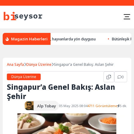
Magazin Haberleri
n bulur, leylek yön bulması, hayvanlarda yön duygusu
Bütünleşik Pazarl
Ana Sayfa
Dünya Üzerine
Singapur’a Genel Bakış: Aslan Şehir
Dünya Üzerine
0
Singapur’a Genel Bakış: Aslan
Şehir
Alp Tobay
05 May 2025 08:04
4711 Görüntüleme
5 dk.