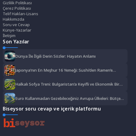
Gizlilik Politikası
Çerez Politikası
Telif Hakları-Lisans
Hakkımızda
Soru ve Cevap
Künye-Yazarlar
İletişim
Son Yazılar
Dünya İle İlgili Derin Sözler: Hayatın Anlamı
Japonya’nın En Meşhur 16 Yemeği: Sushi’den Ramen’e
Lezzet Şöleni
Halkalı Sofya Treni: Bulgaristan’a Keyifli ve Ekonomik Bir
Yolculuk
Euro Kullanmadan Gezebileceğiniz Avrupa Ülkeleri: Bütçe
Dostu Rotalar
Biseysor soru cevap ve içerik platformu