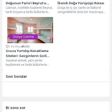
Doğunun Paris’i Beyrut’u
İkonik Doğa Yürüyüşü Rotası
Lübnan, özellikle başkenti Beyrut,
Doğa ile iç içe, tarihi ve kültürel
Keşfet!
tarih boyunca farklı kültürlerin
zenginliklerle dolu bir maceraya
kesişim noktası olmuş, adeta bir
atılmak isteyenler için Likya...
mozaik gibi....
Dünya Üzerine
1 Yıl Önce
6880
Ucuza Yurtdışı Konaklama
Siteleri: Gezginlerin Gizli
Seyahat etmek, yeni yerler
Hazineleri
keşfetmek ve farklı kültürlerle
tanışmak hayatın en güzel
deneyimlerinden biri. Ancak,...
Son Sorular
Bi soru sor