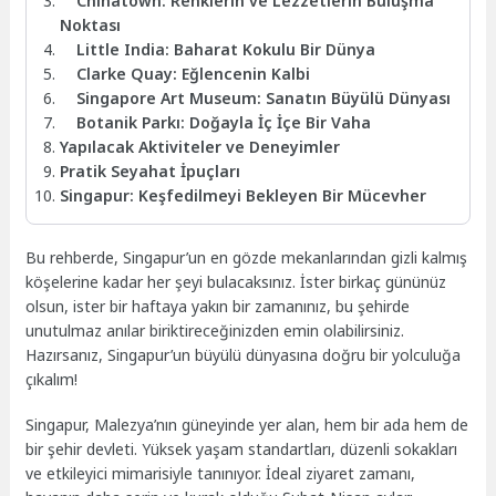
Chinatown: Renklerin ve Lezzetlerin Buluşma
Noktası
Little India: Baharat Kokulu Bir Dünya
Clarke Quay: Eğlencenin Kalbi
Singapore Art Museum: Sanatın Büyülü Dünyası
Botanik Parkı: Doğayla İç İçe Bir Vaha
Yapılacak Aktiviteler ve Deneyimler
Pratik Seyahat İpuçları
Singapur: Keşfedilmeyi Bekleyen Bir Mücevher
Bu rehberde, Singapur’un en gözde mekanlarından gizli kalmış
köşelerine kadar her şeyi bulacaksınız. İster birkaç gününüz
olsun, ister bir haftaya yakın bir zamanınız, bu şehirde
unutulmaz anılar biriktireceğinizden emin olabilirsiniz.
Hazırsanız, Singapur’un büyülü dünyasına doğru bir yolculuğa
çıkalım!
Singapur, Malezya’nın güneyinde yer alan, hem bir ada hem de
bir şehir devleti. Yüksek yaşam standartları, düzenli sokakları
ve etkileyici mimarisiyle tanınıyor. İdeal ziyaret zamanı,