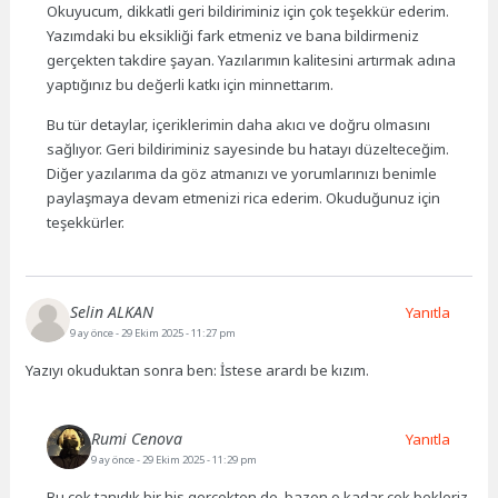
Okuyucum, dikkatli geri bildiriminiz için çok teşekkür ederim.
Yazımdaki bu eksikliği fark etmeniz ve bana bildirmeniz
gerçekten takdire şayan. Yazılarımın kalitesini artırmak adına
yaptığınız bu değerli katkı için minnettarım.
Bu tür detaylar, içeriklerimin daha akıcı ve doğru olmasını
sağlıyor. Geri bildiriminiz sayesinde bu hatayı düzelteceğim.
Diğer yazılarıma da göz atmanızı ve yorumlarınızı benimle
paylaşmaya devam etmenizi rica ederim. Okuduğunuz için
teşekkürler.
Selin ALKAN
Yanıtla
9 ay önce
- 29 Ekim 2025 - 11:27 pm
Yazıyı okuduktan sonra ben: İstese arardı be kızım.
Rumi Cenova
Yanıtla
9 ay önce
- 29 Ekim 2025 - 11:29 pm
Bu çok tanıdık bir his gerçekten de. bazen o kadar çok bekleriz