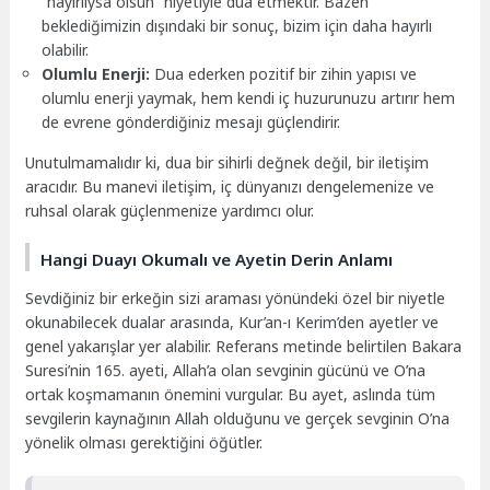
“hayırlıysa olsun” niyetiyle dua etmektir. Bazen
beklediğimizin dışındaki bir sonuç, bizim için daha hayırlı
olabilir.
Olumlu Enerji:
Dua ederken pozitif bir zihin yapısı ve
olumlu enerji yaymak, hem kendi iç huzurunuzu artırır hem
de evrene gönderdiğiniz mesajı güçlendirir.
Unutulmamalıdır ki, dua bir sihirli değnek değil, bir iletişim
aracıdır. Bu manevi iletişim, iç dünyanızı dengelemenize ve
ruhsal olarak güçlenmenize yardımcı olur.
Hangi Duayı Okumalı ve Ayetin Derin Anlamı
Sevdiğiniz bir erkeğin sizi araması yönündeki özel bir niyetle
okunabilecek dualar arasında, Kur’an-ı Kerim’den ayetler ve
genel yakarışlar yer alabilir. Referans metinde belirtilen Bakara
Suresi’nin 165. ayeti, Allah’a olan sevginin gücünü ve O’na
ortak koşmamanın önemini vurgular. Bu ayet, aslında tüm
sevgilerin kaynağının Allah olduğunu ve gerçek sevginin O’na
yönelik olması gerektiğini öğütler.