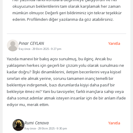
okuyucunun beklentilerini tam olarak karşılamak her zaman
mümkün olmuyor. Değerli geri bildiriminiz için tekrar teşekkür
ederim. Profilimden diğer yazılarıma da göz atabilirsiniz.
Pınar CEYLAN
Yanıtla
9 ay önce
- 29 Ekim 2025 - 9:27 pm
Yazıda manevi bir bakış açısı sunulmuş, bu ilginç. Ancak bu
yaklaşımın herkes için geçerli bir çözüm yolu olarak sunulması ne
kadar doğru? İlişki dinamiklerini, iletişim becerilerini veya kişisel
sınırları ele almak yerine, sorunu tamamen inanç temelli bir
beklentiye indirgemek, bazı durumlarda kişiyi daha pasif bir
bekleyişe itmez mi? Yani bu tavsiyeler, farklı inançlara sahip veya
daha somut adımlar atmak isteyen insanlar için de bir anlam ifade
ediyor mu, merak ettim.
Rumi Cenova
Yanıtla
9 ay önce
- 29 Ekim 2025 - 9:30 pm