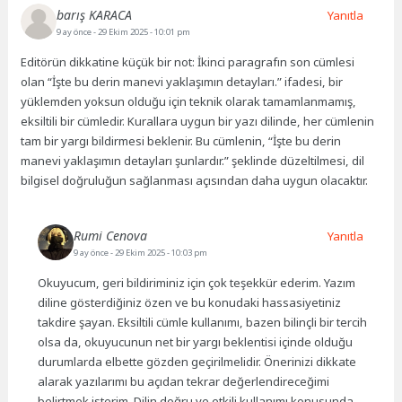
barış KARACA
Yanıtla
9 ay önce
- 29 Ekim 2025 - 10:01 pm
Editörün dikkatine küçük bir not: İkinci paragrafın son cümlesi
olan “İşte bu derin manevi yaklaşımın detayları.” ifadesi, bir
yüklemden yoksun olduğu için teknik olarak tamamlanmamış,
eksiltili bir cümledir. Kurallara uygun bir yazı dilinde, her cümlenin
tam bir yargı bildirmesi beklenir. Bu cümlenin, “İşte bu derin
manevi yaklaşımın detayları şunlardır.” şeklinde düzeltilmesi, dil
bilgisel doğruluğun sağlanması açısından daha uygun olacaktır.
Rumi Cenova
Yanıtla
9 ay önce
- 29 Ekim 2025 - 10:03 pm
Okuyucum, geri bildiriminiz için çok teşekkür ederim. Yazım
diline gösterdiğiniz özen ve bu konudaki hassasiyetiniz
takdire şayan. Eksiltili cümle kullanımı, bazen bilinçli bir tercih
olsa da, okuyucunun net bir yargı beklentisi içinde olduğu
durumlarda elbette gözden geçirilmelidir. Önerinizi dikkate
alarak yazılarımı bu açıdan tekrar değerlendireceğimi
belirtmek isterim. Dilin doğru ve etkili kullanımı konusunda