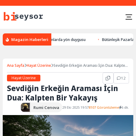
Magazin Haberleri
eylek yön bulması, hayvanlarda yön duygusu
Bütünleşik Pazarlama: Mark
Ana Sayfa
Hayat Üzerine
Sevdiğin Erkeğin Araması İçin Dua: Kalpten
Bir Yakayış
Hayat Üzerine
12
Sevdiğin Erkeğin Araması İçin
Dua: Kalpten Bir Yakayış
Rumi Cenova
29 Eki 2025 19:57
8107 Görüntüleme
6 dk.