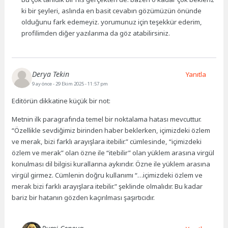
ki bir şeyleri, aslında en basit cevabın gözümüzün önünde
olduğunu fark edemeyiz. yorumunuz için teşekkür ederim,
profilimden diğer yazılarıma da göz atabilirsiniz.
Derya Tekin
Yanıtla
9 ay önce
- 29 Ekim 2025 - 11:57 pm
Editörün dikkatine küçük bir not:
Metnin ilk paragrafında temel bir noktalama hatası mevcuttur.
“Özellikle sevdiğimiz birinden haber beklerken, içimizdeki özlem
ve merak, bizi farklı arayışlara itebilir.” cümlesinde, “içimizdeki
özlem ve merak” olan özne ile “itebilir” olan yüklem arasına virgül
konulması dil bilgisi kurallarına aykırıdır. Özne ile yüklem arasına
virgül girmez. Cümlenin doğru kullanımı “…içimizdeki özlem ve
merak bizi farklı arayışlara itebilir.” şeklinde olmalıdır. Bu kadar
bariz bir hatanın gözden kaçırılması şaşırtıcıdır.