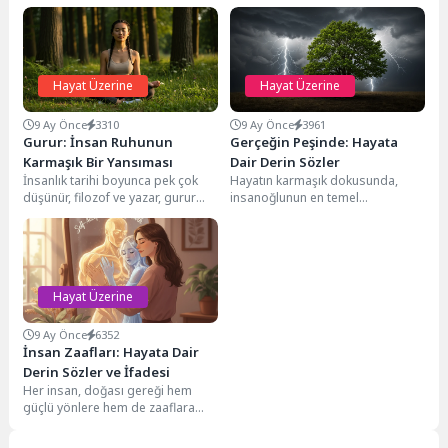
Hayat Üzerine
Hayat Üzerine
9 Ay Önce
3310
9 Ay Önce
3961
Gurur: İnsan Ruhunun
Gerçeğin Peşinde: Hayata
Karmaşık Bir Yansıması
Dair Derin Sözler
İnsanlık tarihi boyunca pek çok
Hayatın karmaşık dokusunda,
düşünür, filozof ve yazar, gurur
insanoğlunun en temel
kavramını derinlemesine
arayışlarından biri de gerçeği ve
incelemiştir. Kimi zaman...
hakikati anlamaktır. Gerçek,
bazen...
Hayat Üzerine
9 Ay Önce
6352
İnsan Zaafları: Hayata Dair
Derin Sözler ve İfadesi
Her insan, doğası gereği hem
güçlü yönlere hem de zaaflara
sahiptir. Zaaflarımız, bizi biz
yapan,...