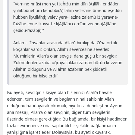
“Vemine-nnâsi men yetteḣiżu min dûni(A)llâhi endâden
yuhibbûnehum kehubbi(A)llâh(i) velleżîne âmenû eşeddu
hubben li(A)llâh(i) velev yera-lleżîne zalemû iż yeravne-
l’ażâbe enne-lkuvvete li(A)llâhi cemî’an veenna(A)llâhe
şedîdu-l’ażâb(i).”
Anlamı: “İnsanlar arasında Allah’ı bırakıp da O’na ortak
koşanlar vardır. Onları, Allah’ı severcesine severler.
Mü’minlerin Allah’a olan sevgisi daha güçlü bir sevgidir.
Zulmedenler azaba uğrayacakları zaman bütün kuvvetin
Allah’ın olduğunu ve Allah’ın azabının pek şiddetli
olduğunu bir bilselerdi!”
Bu ayeti, sevdiğiniz kişiye olan hislerinizi Allah’a havale
ederken, tüm sevgilerin ve bağların nihai sahibinin Allah
olduğunu hatırlayarak okumak, niyetinizi derinleştirir. Ayetin
ana mesajı, Allah’a olan sevginin, diğer tüm sevgilerin
üzerinde olması gerektiğidir. Bu bağlamda, bir kişiyi haddinden
fazla sevmenin ve ona saplantılı bir şekilde bağlanmanın
yanlışlığına işaret eder. Dolayısıyla, bu ayeti okuyarak,