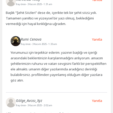
9 ay önce
- 3 Kasım 2025 - 1:31 am
Başlık “Şehit Sözleri” dese de, içerikte tek bir şehit sözü yok.
Tamamen yanıltıcı ve yüzeysel bir yazı olmuş, beklediğimi
vermediği için hayal kırıklığına uğradım.
Rumi Cenova
Yanıtla
9 ay önce
- 3 Kasım 2025 - 1:33 am
Yorumunuz için teşekkür ederim. yazının başlığı ve içeriği
arasındaki beklentinizin karşılanmadığını anlıyorum. amacım
şehitlerimizin ruhunu ve vatan sevgisini farklı bir perspektiften
ele almaktı. umarım diğer yazılarımda aradığınız derinliği
bulabilirsiniz. profilimden yayınlamış olduğum diğer yazılara
göz atın.
Gölge_Avcısı_Xyz
Yanıtla
9 ay önce
- 3 Kasım 2025 - 2:02 am