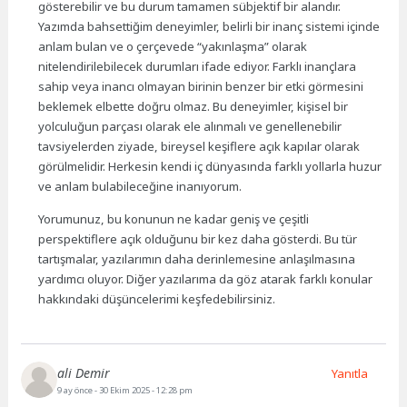
gösterebilir ve bu durum tamamen sübjektif bir alandır.
Yazımda bahsettiğim deneyimler, belirli bir inanç sistemi içinde
anlam bulan ve o çerçevede “yakınlaşma” olarak
nitelendirilebilecek durumları ifade ediyor. Farklı inançlara
sahip veya inancı olmayan birinin benzer bir etki görmesini
beklemek elbette doğru olmaz. Bu deneyimler, kişisel bir
yolculuğun parçası olarak ele alınmalı ve genellenebilir
tavsiyelerden ziyade, bireysel keşiflere açık kapılar olarak
görülmelidir. Herkesin kendi iç dünyasında farklı yollarla huzur
ve anlam bulabileceğine inanıyorum.
Yorumunuz, bu konunun ne kadar geniş ve çeşitli
perspektiflere açık olduğunu bir kez daha gösterdi. Bu tür
tartışmalar, yazılarımın daha derinlemesine anlaşılmasına
yardımcı oluyor. Diğer yazılarıma da göz atarak farklı konular
hakkındaki düşüncelerimi keşfedebilirsiniz.
ali Demir
Yanıtla
9 ay önce
- 30 Ekim 2025 - 12:28 pm