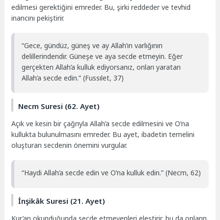
edilmesi gerektiğini emreder. Bu, şirki reddeder ve tevhid
inancını pekiştirir.
“Gece, gündüz, güneş ve ay Allah’ın varlığının
delillerindendir. Güneşe ve aya secde etmeyin. Eğer
gerçekten Allah’a kulluk ediyorsanız, onları yaratan
Allah’a secde edin.” (Fussılet, 37)
Necm Suresi (62. Ayet)
Açık ve kesin bir çağrıyla Allah’a secde edilmesini ve O’na
kullukta bulunulmasını emreder. Bu ayet, ibadetin temelini
oluşturan secdenin önemini vurgular.
“Haydi Allah’a secde edin ve O’na kulluk edin.” (Necm, 62)
İnşikâk Suresi (21. Ayet)
Kur’an okunduğunda secde etmeyenleri eleştirir, bu da onların