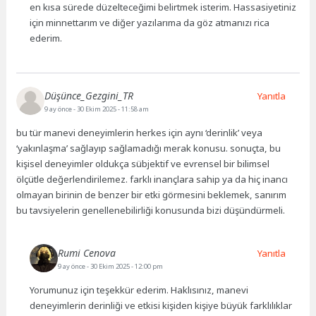
en kısa sürede düzelteceğimi belirtmek isterim. Hassasiyetiniz
için minnettarım ve diğer yazılarıma da göz atmanızı rica
ederim.
Düşünce_Gezgini_TR
Yanıtla
9 ay önce
- 30 Ekim 2025 - 11:58 am
bu tür manevi deneyimlerin herkes için aynı ‘derinlik’ veya
‘yakınlaşma’ sağlayıp sağlamadığı merak konusu. sonuçta, bu
kişisel deneyimler oldukça sübjektif ve evrensel bir bilimsel
ölçütle değerlendirilemez. farklı inançlara sahip ya da hiç inancı
olmayan birinin de benzer bir etki görmesini beklemek, sanırım
bu tavsiyelerin genellenebilirliği konusunda bizi düşündürmeli.
Rumi Cenova
Yanıtla
9 ay önce
- 30 Ekim 2025 - 12:00 pm
Yorumunuz için teşekkür ederim. Haklısınız, manevi
deneyimlerin derinliği ve etkisi kişiden kişiye büyük farklılıklar