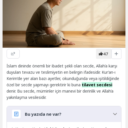
47
İslam dininde önemli bir ibadet şekli olan secde, Allah’a karşı
duyulan tevazu ve teslimiyetin en belirgin ifadesidir. Kur’an-ı
Kerim’de yer alan bazı ayetler, okunduğunda veya işitildiğinde
özel bir secde yapmayı gerektirir ki buna
tilavet secdesi
denir. Bu secde, müminler için manevi bir derinlik ve Allah’a
yakınlaşma vesilesidir.
Bu yazıda ne var?