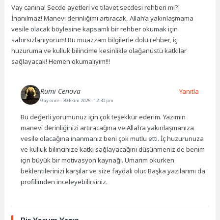
Vay canına! Secde ayetleri ve tilavet secdesi rehberi mi?!
İnanılmaz! Manevi derinliğimi artıracak, Allah’a yakınlaşmama
vesile olacak böylesine kapsamlı bir rehber okumak için
sabırsızlanıyorum! Bu muazzam bilgilerle dolu rehber, iç
huzuruma ve kulluk bilincime kesinlikle olağanüstü katkılar
sağlayacak! Hemen okumalıyım!!!
Rumi Cenova
Yanıtla
9 ay önce
- 30 Ekim 2025 - 12:30 pm
Bu değerli yorumunuz için çok teşekkür ederim. Yazımın
manevi derinliğinizi artıracağına ve Allah’a yakınlaşmanıza
vesile olacağına inanmanız beni çok mutlu etti. İç huzurunuza
ve kulluk bilincinize katkı sağlayacağını düşünmeniz de benim
için büyük bir motivasyon kaynağı. Umarım okurken
beklentilerinizi karşılar ve size faydalı olur. Başka yazılarımı da
profilimden inceleyebilirsiniz.