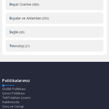
Hayat Üzerine
(965)
Rüyalar ve Anlamları
(355)
Sağlık
(65)
Teknoloji
(21)
Politikalarımız
Gizlilik Politikası
Çerez Politikası
Telif Hakları-Lisans
Hakkımızda
Soru ve Cevap