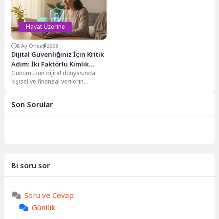
Hayat Üzerine
8 Ay Önce
2598
Dijital Güvenliğiniz İçin Kritik
Adım: İki Faktörlü Kimlik
Günümüzün dijital dünyasında
Doğrulama (2FA)
kişisel ve finansal verilerin
korunması her zamankinden daha
büyük bir önem taşımaktadır....
Son Sorular
Bi soru sor
Soru ve Cevap
Günlük