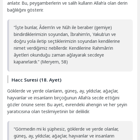
anlatır. Bu, peygamberlerin ve salih kulların Allah’a olan derin
bağlılığını gösterir.
“İşte bunlar, Âdem’in ve Nûh ile beraber (gemiye)
bindirdiklerimizin soyundan, İbrahim’in, Yakub’un ve
doğru yola iletip seçtiklerimizin soyundan kendilerine
nimet verdiğimiz nebîlerdir. Kendilerine Rahmân’ın
âyetleri okunduğu zaman ağlayarak secdeye
kapanırlardı.” (Meryem, 58)
Hacc Suresi (18. Ayet)
Göklerde ve yerde olanların, güneş, ay, yıldızlar, ağaçlar,
hayvanlar ve insanların birçoğunun Allah’a secde ettiğini
gözler önüne serer. Bu ayet, evrendeki ahengin ve her şeyin
yaratıcısına olan teslimiyetinin bir delilidir.
“Görmedin mi ki şüphesiz, göklerde ve yerde olanlar,
güneş, ay, yıldızlar, ağaçlar, hayvanlar ve insanların