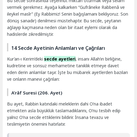
Bu secde sonrasında teşehhüt miktarı oturmak veya selam
vermek gerekmez. Ayağa kalkarken “Gufrâneke Rabbenâ ve
ileykel masîr” (Ey Rabbimiz! Senin bağışlamanı bekliyoruz. Son
dönüş sanadır) denilmesi müstehaptır. Bu secde, şeytanın
ağlayıp kaçmasına neden olan bir itaat eylemi olarak da
hadislerde zikredilmiştir.
14 Secde Ayetinin Anlamları ve Çağrıları
Kur’an-ı Kerim’deki
secde ayetleri
, insanı Allah’ın birliğine,
kudretine ve sonsuz merhametine tanıklık etmeye davet
eden derin anlamlar taşır. İşte bu mübarek ayetlerden bazıları
ve onların manevi çağrıları:
A’râf Suresi (206. Ayet)
Bu ayet, Rabbin katındaki meleklerin dahi O’na ibadet
etmekten asla büyüklük taslamadıklarını, O’nu tesbih edip
yalnız O’na secde ettiklerini bildirir. İnsana tevazu ve
teslimiyetin önemini hatırlatır.