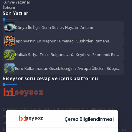
Künye-Yazarlar
İletişim
Son Yazılar
Dünya İle İlgili Derin Sözler: Hayatın Anlamı
Japonya’nın En Meşhur 16 Yemeği: Sushi’den Ramen’e
Lezzet Şöleni
Halkalı Sofya Treni: Bulgaristan’a Keyifli ve Ekonomik Bir
Yolculuk
Euro Kullanmadan Gezebileceğiniz Avrupa Ülkeleri: Bütçe
Dostu Rotalar
Biseysor soru cevap ve içerik platformu
Biseysor.com, merak ettiklerinizi sormak, bilgi alışverişinde
bulunmak ve fikirlerinizi paylaşmak için bir araya geldiğimiz bir
Çerez Bilgilendirmesi
platformdur.
İster kayıtlı bir kullanıcı olarak topluluğumuza katılın, ister anonim