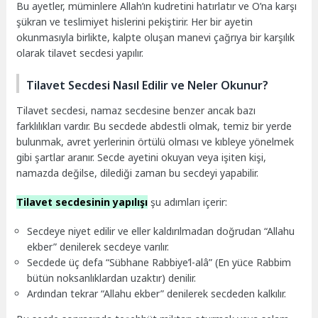
Bu ayetler, müminlere Allah’ın kudretini hatırlatır ve O’na karşı
şükran ve teslimiyet hislerini pekiştirir. Her bir ayetin
okunmasıyla birlikte, kalpte oluşan manevi çağrıya bir karşılık
olarak tilavet secdesi yapılır.
Tilavet Secdesi Nasıl Edilir ve Neler Okunur?
Tilavet secdesi, namaz secdesine benzer ancak bazı
farklılıkları vardır. Bu secdede abdestli olmak, temiz bir yerde
bulunmak, avret yerlerinin örtülü olması ve kıbleye yönelmek
gibi şartlar aranır. Secde ayetini okuyan veya işiten kişi,
namazda değilse, dilediği zaman bu secdeyi yapabilir.
Tilavet secdesinin yapılışı
şu adımları içerir:
Secdeye niyet edilir ve eller kaldırılmadan doğrudan “Allahu
ekber” denilerek secdeye varılır.
Secdede üç defa “Sübhane Rabbiye’l-alâ” (En yüce Rabbim
bütün noksanlıklardan uzaktır) denilir.
Ardından tekrar “Allahu ekber” denilerek secdeden kalkılır.