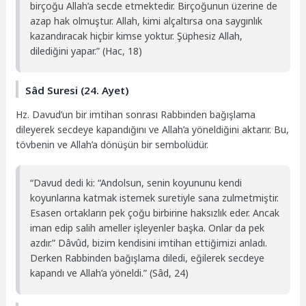
birçoğu Allah’a secde etmektedir. Birçoğunun üzerine de
azap hak olmuştur. Allah, kimi alçaltırsa ona saygınlık
kazandıracak hiçbir kimse yoktur. Şüphesiz Allah,
dilediğini yapar.” (Hac, 18)
Sâd Suresi (24. Ayet)
Hz. Davud’un bir imtihan sonrası Rabbinden bağışlama
dileyerek secdeye kapandığını ve Allah’a yöneldiğini aktarır. Bu,
tövbenin ve Allah’a dönüşün bir sembolüdür.
“Davud dedi ki: “Andolsun, senin koyununu kendi
koyunlarına katmak istemek suretiyle sana zulmetmiştir.
Esasen ortakların pek çoğu birbirine haksızlık eder. Ancak
iman edip salih ameller işleyenler başka. Onlar da pek
azdır.” Dâvûd, bizim kendisini imtihan ettiğimizi anladı.
Derken Rabbinden bağışlama diledi, eğilerek secdeye
kapandı ve Allah’a yöneldi.” (Sâd, 24)