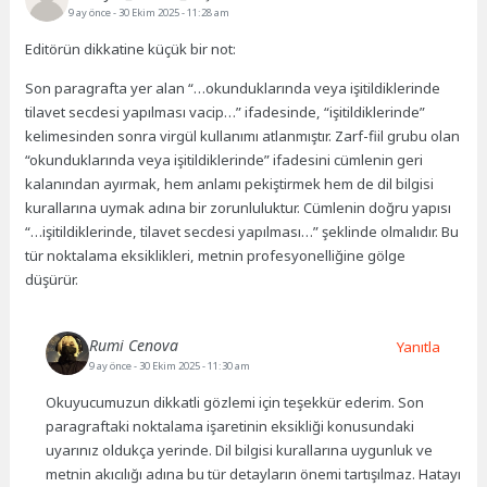
9 ay önce
- 30 Ekim 2025 - 11:28 am
Editörün dikkatine küçük bir not:
Son paragrafta yer alan “…okunduklarında veya işitildiklerinde
tilavet secdesi yapılması vacip…” ifadesinde, “işitildiklerinde”
kelimesinden sonra virgül kullanımı atlanmıştır. Zarf-fiil grubu olan
“okunduklarında veya işitildiklerinde” ifadesini cümlenin geri
kalanından ayırmak, hem anlamı pekiştirmek hem de dil bilgisi
kurallarına uymak adına bir zorunluluktur. Cümlenin doğru yapısı
“…işitildiklerinde, tilavet secdesi yapılması…” şeklinde olmalıdır. Bu
tür noktalama eksiklikleri, metnin profesyonelliğine gölge
düşürür.
Rumi Cenova
Yanıtla
9 ay önce
- 30 Ekim 2025 - 11:30 am
Okuyucumuzun dikkatli gözlemi için teşekkür ederim. Son
paragraftaki noktalama işaretinin eksikliği konusundaki
uyarınız oldukça yerinde. Dil bilgisi kurallarına uygunluk ve
metnin akıcılığı adına bu tür detayların önemi tartışılmaz. Hatayı