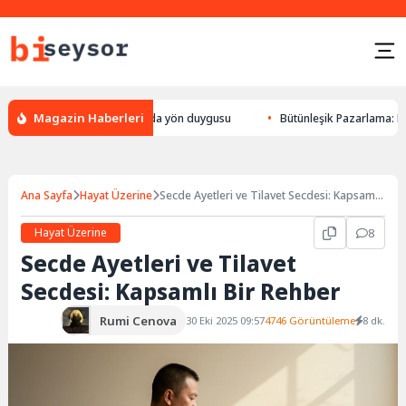
Magazin Haberleri
yön bulması, hayvanlarda yön duygusu
Bütünleşik Pazarlama: Markalarla
Ana Sayfa
Hayat Üzerine
Secde Ayetleri ve Tilavet Secdesi: Kapsamlı
Bir Rehber
Hayat Üzerine
8
Secde Ayetleri ve Tilavet
Secdesi: Kapsamlı Bir Rehber
Rumi Cenova
30 Eki 2025 09:57
4746 Görüntüleme
8 dk.