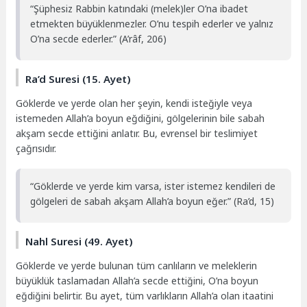
“Şüphesiz Rabbin katındaki (melek)ler O’na ibadet
etmekten büyüklenmezler. O’nu tespih ederler ve yalnız
O’na secde ederler.” (A’râf, 206)
Ra’d Suresi (15. Ayet)
Göklerde ve yerde olan her şeyin, kendi isteğiyle veya
istemeden Allah’a boyun eğdiğini, gölgelerinin bile sabah
akşam secde ettiğini anlatır. Bu, evrensel bir teslimiyet
çağrısıdır.
“Göklerde ve yerde kim varsa, ister istemez kendileri de
gölgeleri de sabah akşam Allah’a boyun eğer.” (Ra’d, 15)
Nahl Suresi (49. Ayet)
Göklerde ve yerde bulunan tüm canlıların ve meleklerin
büyüklük taslamadan Allah’a secde ettiğini, O’na boyun
eğdiğini belirtir. Bu ayet, tüm varlıkların Allah’a olan itaatini