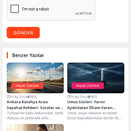
GÖNDER
Benzer Yazılar
Hayat Üzerine
Hayat Üzerine
10 Ay Önce
2855
10 Ay Önce
5875
Ankara Kütahya Arası
Umut Sözleri: Yarını
Seyahat Rehberi: Süreler ve
Aydınlatan İlham Veren
Türkiye'nin kalbi Ankara'dan, tarihi
Umut, insan ruhunun en temel
Mesafeler
Düşünceler
dokusu ve çinileriyle ünlü
besin kaynaklarından biridir. En
Kütahya'ya yapılacak bir yolculuk,
karanlık anlarda bile içimizdeki
farklı ulaşım seçenekleriyle...
ışığı besleyen,...