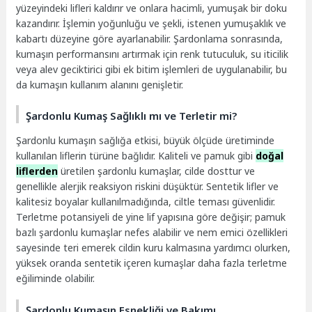
yüzeyindeki lifleri kaldırır ve onlara hacimli, yumuşak bir doku
kazandırır. İşlemin yoğunluğu ve şekli, istenen yumuşaklık ve
kabartı düzeyine göre ayarlanabilir. Şardonlama sonrasında,
kumaşın performansını artırmak için renk tutuculuk, su iticilik
veya alev geciktirici gibi ek bitim işlemleri de uygulanabilir, bu
da kumaşın kullanım alanını genişletir.
Şardonlu Kumaş Sağlıklı mı ve Terletir mi?
Şardonlu kumaşın sağlığa etkisi, büyük ölçüde üretiminde
kullanılan liflerin türüne bağlıdır. Kaliteli ve pamuk gibi
doğal
liflerden
üretilen şardonlu kumaşlar, cilde dosttur ve
genellikle alerjik reaksiyon riskini düşüktür. Sentetik lifler ve
kalitesiz boyalar kullanılmadığında, ciltle teması güvenlidir.
Terletme potansiyeli de yine lif yapısına göre değişir; pamuk
bazlı şardonlu kumaşlar nefes alabilir ve nem emici özellikleri
sayesinde teri emerek cildin kuru kalmasına yardımcı olurken,
yüksek oranda sentetik içeren kumaşlar daha fazla terletme
eğiliminde olabilir.
Şardonlu Kumaşın Esnekliği ve Bakımı