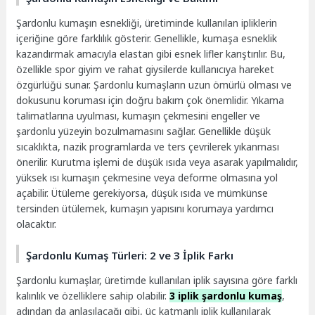
Şardonlu kumaşın esnekliği, üretiminde kullanılan ipliklerin
içeriğine göre farklılık gösterir. Genellikle, kumaşa esneklik
kazandırmak amacıyla elastan gibi esnek lifler karıştırılır. Bu,
özellikle spor giyim ve rahat giysilerde kullanıcıya hareket
özgürlüğü sunar. Şardonlu kumaşların uzun ömürlü olması ve
dokusunu koruması için doğru bakım çok önemlidir. Yıkama
talimatlarına uyulması, kumaşın çekmesini engeller ve
şardonlu yüzeyin bozulmamasını sağlar. Genellikle düşük
sıcaklıkta, nazik programlarda ve ters çevrilerek yıkanması
önerilir. Kurutma işlemi de düşük ısıda veya asarak yapılmalıdır,
yüksek ısı kumaşın çekmesine veya deforme olmasına yol
açabilir. Ütüleme gerekiyorsa, düşük ısıda ve mümkünse
tersinden ütülemek, kumaşın yapısını korumaya yardımcı
olacaktır.
Şardonlu Kumaş Türleri: 2 ve 3 İplik Farkı
Şardonlu kumaşlar, üretimde kullanılan iplik sayısına göre farklı
kalınlık ve özelliklere sahip olabilir.
3 iplik şardonlu kumaş
,
adından da anlaşılacağı gibi, üç katmanlı iplik kullanılarak