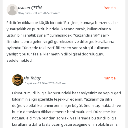
osman ÇETİN
Yanıtla
10 ay önce
- 23 Ekim 2025 - 1:24 am
Editörün dikkatine küçük bir not: “Bu işlem, kumaşa benzersiz bir
yumuşaklık ve pürüzlü bir doku kazandırarak, kullanıcılarına
üstün bir rahatlık sunar.” cümlesindeki “kazandırarak” zarf-
fiilinden sonra gelen virgül gereksizdir ve dil bilgisi kurallarına
aykırıdır. Türkçede tekil zarf-fiillerden sonra virgül kullanımı
yanlıştır; bu tür fazlalıklar metnin dil bilgisel doğruluğunu
zedelemektedir.
Alp Tobay
Yanıtla
10 ay önce
- 23 Ekim 2025 - 3:43 am
Okuyucum, dil bilgisi konusundaki hassasiyetiniz ve yapıcı geri
bildiriminiz için içtenlikle teşekkür ederim. Yazılarımda dilin
doğru ve etkili kullanımı benim için büyük önem taşımaktadır ve
bu tür detaylara dikkat etmeniz beni mutlu etti. Düzeltme için
notumu aldım ve bundan sonraki yazılarımda bu tür dil bilgisi
kurallarına daha fazla özen göstereceğime emin olabilirsiniz.