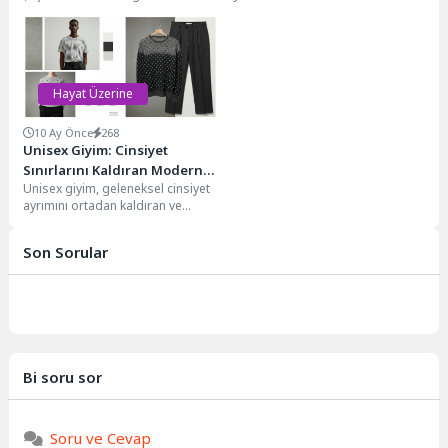
biri olan Sadberk Koç, sadece
hikayesi var insanoğlu ile atlar
Vehbi Koç'un...
arasında. Onlar sadece...
Hayat Üzerine
10 Ay Önce
268
Unisex Giyim: Cinsiyet
Sınırlarını Kaldıran Modern
Unisex giyim, geleneksel cinsiyet
Yaklaşım
ayrımını ortadan kaldıran ve
herkesin kendini özgürce ifade
etmesini sağlayan bir...
Son Sorular
Bi soru sor
Soru ve Cevap