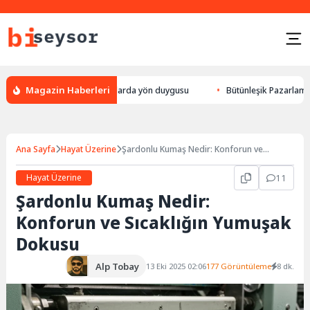
Magazin Haberleri
ek yön bulması, hayvanlarda yön duygusu
Bütünleşik Pazarlama: Markala
Ana Sayfa
Hayat Üzerine
Şardonlu Kumaş Nedir: Konforun ve
Sıcaklığın Yumuşak Dokusu
Hayat Üzerine
11
Şardonlu Kumaş Nedir:
Konforun ve Sıcaklığın Yumuşak
Dokusu
Alp Tobay
13 Eki 2025 02:06
177 Görüntüleme
8 dk.