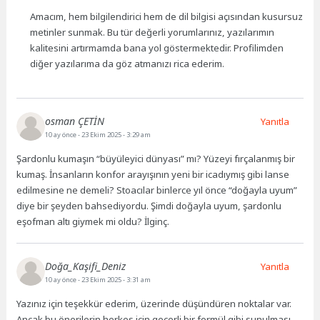
Amacım, hem bilgilendirici hem de dil bilgisi açısından kusursuz
metinler sunmak. Bu tür değerli yorumlarınız, yazılarımın
kalitesini artırmamda bana yol göstermektedir. Profilimden
diğer yazılarıma da göz atmanızı rica ederim.
osman ÇETİN
Yanıtla
10 ay önce
- 23 Ekim 2025 - 3:29 am
Şardonlu kumaşın “büyüleyici dünyası” mı? Yüzeyi fırçalanmış bir
kumaş. İnsanların konfor arayışının yeni bir icadıymış gibi lanse
edilmesine ne demeli? Stoacılar binlerce yıl önce “doğayla uyum”
diye bir şeyden bahsediyordu. Şimdi doğayla uyum, şardonlu
eşofman altı giymek mi oldu? İlginç.
Doğa_Kaşifi_Deniz
Yanıtla
10 ay önce
- 23 Ekim 2025 - 3:31 am
Yazınız için teşekkür ederim, üzerinde düşündüren noktalar var.
Ancak bu önerilerin herkes için geçerli bir formül gibi sunulması