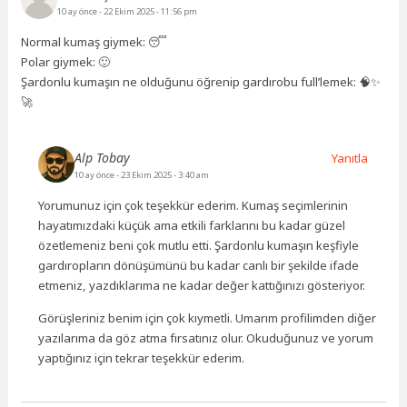
10 ay önce
- 22 Ekim 2025 - 11:56 pm
Normal kumaş giymek: 😴
Polar giymek: 🙂
Şardonlu kumaşın ne olduğunu öğrenip gardırobu full’lemek: 🧠✨
🚀
Alp Tobay
Yanıtla
10 ay önce
- 23 Ekim 2025 - 3:40 am
Yorumunuz için çok teşekkür ederim. Kumaş seçimlerinin
hayatımızdaki küçük ama etkili farklarını bu kadar güzel
özetlemeniz beni çok mutlu etti. Şardonlu kumaşın keşfiyle
gardıropların dönüşümünü bu kadar canlı bir şekilde ifade
etmeniz, yazdıklarıma ne kadar değer kattığınızı gösteriyor.
Görüşleriniz benim için çok kıymetli. Umarım profilimden diğer
yazılarıma da göz atma fırsatınız olur. Okuduğunuz ve yorum
yaptığınız için tekrar teşekkür ederim.