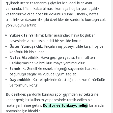
giyilmek üzere tasarlanmış giysiler için ideal kılar. Aynı
zamanda, liflerin kabartılması, kumaşa hoş bir yumuşaklık
kazandırır ve cilde dost bir dokunuş sunar. Esneklik, nefes
alabilirlik ve dayanıklılık gibi özellikler de şardonlu kumaşın çok
yönlülüğünü artırır.
Yüksek Isı Yalıtımı:
Lifler arasındaki hava boşlukları
sayesinde vücut ısısını etkili bir şekilde korur.
Üstün Yumuşaklık:
Fırçalanmış yüzeyi, cilde karşı hoş ve
konforlu bir his sunar.
Nefes Alabilirlik:
Hava geçirgen yapısı, terin ciltten
uzaklaşmasına ve hızlı kurumaya yardımcı olur.
Esneklik:
Genellikle esnek lif içeriği sayesinde hareket
özgürlüğü sağlar ve vücuda uyum sağlar.
Dayanıklılık:
Kaliteli ipliklerle üretildiğinde uzun ömürlüdür
ve formunu korur.
Bu özellikler, şardonlu kumaşı spor giyimden ev tekstiline
kadar geniş bir kullanım yelpazesinde tercih edilen bir
materyal haline getirir.
Konfor ve fonksiyonelliği
bir arada
arayanlar için idealdir.