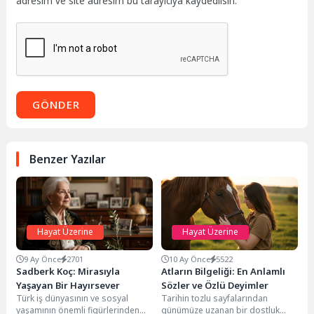
adresim ve site adresim bu tarayıcıya kaydedilsin.
GÖNDER
Benzer Yazılar
Hayat Üzerine
Hayat Üzerine
9 Ay Önce
2701
10 Ay Önce
5522
Sadberk Koç: Mirasıyla
Atların Bilgeliği: En Anlamlı
Yaşayan Bir Hayırsever
Sözler ve Özlü Deyimler
Türk iş dünyasının ve sosyal
Tarihin tozlu sayfalarından
yaşamının önemli figürlerinden
günümüze uzanan bir dostluk