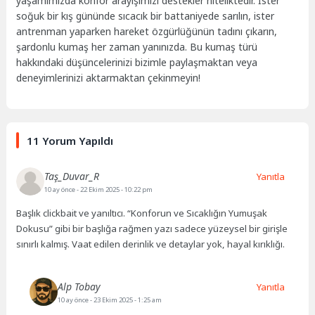
yaşamımızda konfor arayışımızı destekler niteliktedir. İster
soğuk bir kış gününde sıcacık bir battaniyede sarılın, ister
antrenman yaparken hareket özgürlüğünün tadını çıkarın,
şardonlu kumaş her zaman yanınızda. Bu kumaş türü
hakkındaki düşüncelerinizi bizimle paylaşmaktan veya
deneyimlerinizi aktarmaktan çekinmeyin!
11 Yorum Yapıldı
Taş_Duvar_R
Yanıtla
10 ay önce
- 22 Ekim 2025 - 10:22 pm
Başlık clickbait ve yanıltıcı. “Konforun ve Sıcaklığın Yumuşak
Dokusu” gibi bir başlığa rağmen yazı sadece yüzeysel bir girişle
sınırlı kalmış. Vaat edilen derinlik ve detaylar yok, hayal kırıklığı.
Alp Tobay
Yanıtla
10 ay önce
- 23 Ekim 2025 - 1:25 am