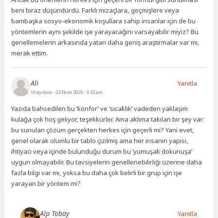
beni biraz düşündürdü. Farklı mizaçlara, geçmişlere veya
bambaşka sosyo-ekonomik koşullara sahip insanlar için de bu
yöntemlerin aynı şekilde işe yarayacağını varsayabilir miyiz? Bu
genellemelerin arkasında yatan daha geniş araştırmalar var mı,
merak ettim.
Ali
Yanıtla
10 ay önce
- 23 Ekim 2025 - 3:32 am
Yazıda bahsedilen bu ‘konfor’ ve ‘sıcaklık’ vadeden yaklaşım
kulağa çok hoş geliyor, teşekkürler. Ama aklıma takılan bir şey var:
bu sunulan çözüm gerçekten herkes için geçerli mi? Yani evet,
genel olarak olumlu bir tablo çizilmiş ama her insanın yapısı,
ihtiyacı veya içinde bulunduğu durum bu ‘yumuşak dokunuşa’
uygun olmayabilir. Bu tavsiyelerin genellenebilirliği üzerine daha
fazla bilgi var mı, yoksa bu daha çok belirli bir grup için işe
yarayan bir yöntem mi?
Alp Tobay
Yanıtla