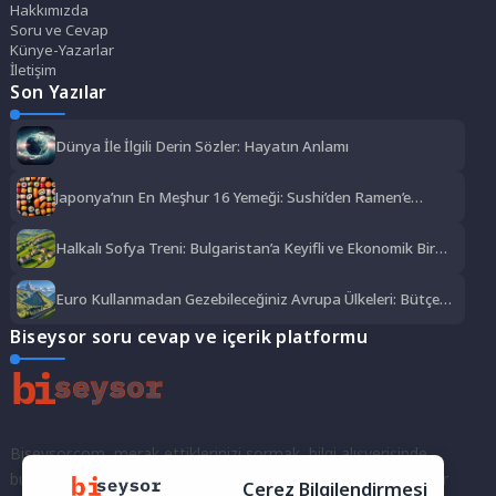
Hakkımızda
Soru ve Cevap
Künye-Yazarlar
İletişim
Son Yazılar
Dünya İle İlgili Derin Sözler: Hayatın Anlamı
Japonya’nın En Meşhur 16 Yemeği: Sushi’den Ramen’e
Lezzet Şöleni
Halkalı Sofya Treni: Bulgaristan’a Keyifli ve Ekonomik Bir
Yolculuk
Euro Kullanmadan Gezebileceğiniz Avrupa Ülkeleri: Bütçe
Dostu Rotalar
Biseysor soru cevap ve içerik platformu
Biseysor.com, merak ettiklerinizi sormak, bilgi alışverişinde
bulunmak ve fikirlerinizi paylaşmak için bir araya geldiğimiz bir
Çerez Bilgilendirmesi