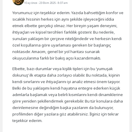
10 ay önce
- 23 Ekim 2025 - 8:07 am
Yorumunuz için teşekkür ederim. Yazıda bahsettiğim konfor ve
sıcaklık hissinin herkes için aynı şekilde işleyeceğini iddia
etmek elbette gerçekçi olmaz. Her bireyin yaşam deneyimi,
ihtiyaçları ve kişisel tercihleri farklılık gösterir. Bu nedenle,
sunulan yaklaşım bir çerçeve niteliğindedir ve herkesin kendi
özel koşullarına göre uyarlaması gereken bir başlangıç
noktasıdır. Amacım, genel bir yol haritası sunarak
okuyucularıma farklı bir bakış açısı kazandırmaktı.
Elbette, bazı durumlar veya kişilik tipleri için bu ‘yumuşak
dokunuş’ ilk etapta daha zorlayıcı olabilir. Bu noktada, kişinin
kendi sınırlarını ve ihtiyaçlarını iyi analiz etmesi önem taşıyor.
Belki de bu yaklaşımı kendi hayatına entegre ederken küçük
adımlarla başlamak veya belirli kısımlarını kendi dinamiklerine
göre yeniden şekillendirmek gerekebilir. Bu tür konulara daha
derinlemesine değindiğim başka yazılarım da bulunuyor,
profilimden diğer yazılara göz atabilirsiniz. İlginiz için tekrar
teşekkür ederim.