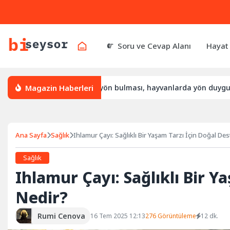
Soru ve Cevap Alanı
Hayat
Magazin Haberleri
 yön bulur, leylek yön bulması, hayvanlarda yön duygusu
B
Ana Sayfa
Sağlık
Ihlamur Çayı: Sağlıklı Bir Yaşam Tarzı İçin Doğal De
Sağlık
Ihlamur Çayı: Sağlıklı Bir Y
Nedir?
Rumi Cenova
16 Tem 2025 12:13
276 Görüntüleme
12 dk.