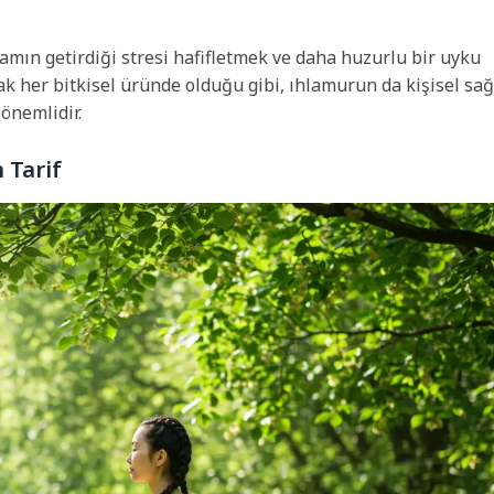
amın getirdiği stresi hafifletmek ve daha huzurlu bir uyku
cak her bitkisel üründe olduğu gibi, ıhlamurun da kişisel sağ
nemlidir.
 Tarif