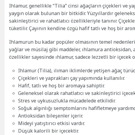
Ihlamur, genellikle “Tilia” cinsi ağaçların çiçekleri ve 
yaygın olarak bulunan bir bitkidir. Yüzyıllardır geleneks
sakinleştirici ve rahatlatıcı özellikleriyle tanınır. Çiçe
tüketilir. Çayının kendine özgü hafif tatlı ve hoş bir arom
Ihlamurun bu kadar popüler olmasının temel nedenlerinde
yağlar ve müsilaj gibi maddeler, ıhlamura antioksidan, an
özellikler sayesinde ıhlamur, sadece lezzetli bir içecek 
Ihlamur (Tilia), ılıman iklimlerde yetişen ağaç türüd
Çiçekleri ve yaprakları çay yapımında kullanılır.
Hafif, tatlı ve hoş bir aromaya sahiptir.
Geleneksel olarak rahatlatıcı ve sakinleştirici içecek
Stres ve uykusuzlukla mücadelede etkilidir.
Soğuk algınlığı semptomlarını hafifletmeye yardımcı
Antioksidan bileşenler içerir.
Mideyi yatıştırıcı etkisi vardır.
Düşük kalorili bir içecektir.