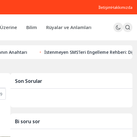
İletişim
Hakkımızda
Üzerine
Bilim
Rüyalar ve Anlamları
ı
İstenmeyen SMS’leri Engelleme Rehberi: Dijital Huzurunu
Son Sorular
9
Bi soru sor