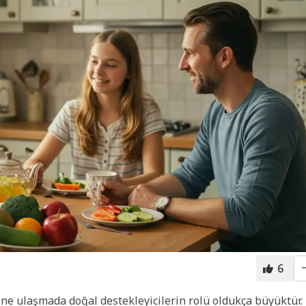
6
rine ulaşmada doğal destekleyicilerin rolü oldukça büyüktür.