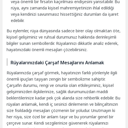
veya önemli bir fırsatın kaçırılması endişesini yansıtabilir. Bu
rüya, aynı zamanda kişisel mahremiyetinizin ihlal edildiği
veya kendinizi savunmasız hissettiğiniz durumları da işaret
edebilir.
Bu eylemler, rüya dünyasında sadece birer olay olmaktan öte,
kişisel gelişiminiz ve ruhsal durumunuz hakkında derinleşimli
bilgiler sunan sembollerdir. Rüyalarınızı dikkatle analiz ederek,
hayatınızdaki önemli mesajları çözebilirsiniz.
Rüyalarınızdaki Çarşaf Mesajlarını Anlamak
Rüyalarınızda çarşaf görmek, hayatınızın farklı yönleriyle ilgili
önemli ipuçları taşıyan zengin bir sembolizme sahiptir.
Çarşafın durumu, rengi ve onunla olan etkileşiminiz, kişisel
gelişiminizden ilişkilerinize, sağlık durumunuzdan maddi
beklentilerinize kadar pek çok alanda size rehberlik edebilir. Bu
rüyaları anlamak, kendi iç sesinizi dinlemenin ve bilinçaltınızın
size fısıldadığı mesajları çözmenin bir yoludur. Unutmayın ki
her rüya, size özel bir anlam taşır ve bu yorumlar genel bir
çerçeve sunar. Kendi sezgilerinize güvenerek rüyalarınızı