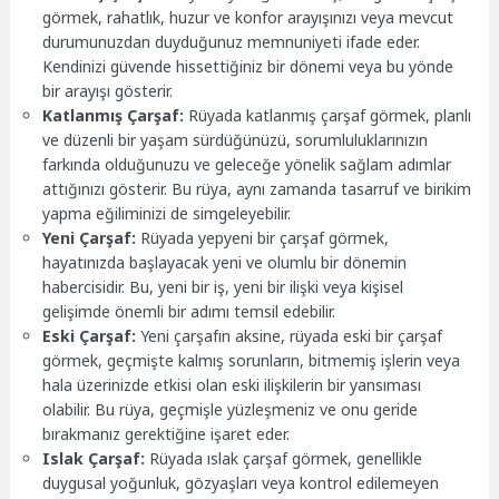
görmek, rahatlık, huzur ve konfor arayışınızı veya mevcut
durumunuzdan duyduğunuz memnuniyeti ifade eder.
Kendinizi güvende hissettiğiniz bir dönemi veya bu yönde
bir arayışı gösterir.
Katlanmış Çarşaf:
Rüyada katlanmış çarşaf görmek, planlı
ve düzenli bir yaşam sürdüğünüzü, sorumluluklarınızın
farkında olduğunuzu ve geleceğe yönelik sağlam adımlar
attığınızı gösterir. Bu rüya, aynı zamanda tasarruf ve birikim
yapma eğiliminizi de simgeleyebilir.
Yeni Çarşaf:
Rüyada yepyeni bir çarşaf görmek,
hayatınızda başlayacak yeni ve olumlu bir dönemin
habercisidir. Bu, yeni bir iş, yeni bir ilişki veya kişisel
gelişimde önemli bir adımı temsil edebilir.
Eski Çarşaf:
Yeni çarşafın aksine, rüyada eski bir çarşaf
görmek, geçmişte kalmış sorunların, bitmemiş işlerin veya
hala üzerinizde etkisi olan eski ilişkilerin bir yansıması
olabilir. Bu rüya, geçmişle yüzleşmeniz ve onu geride
bırakmanız gerektiğine işaret eder.
Islak Çarşaf:
Rüyada ıslak çarşaf görmek, genellikle
duygusal yoğunluk, gözyaşları veya kontrol edilemeyen