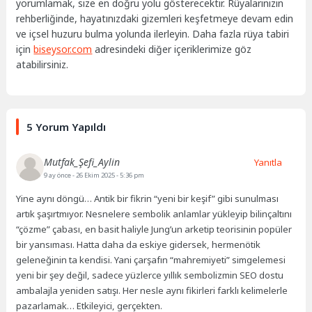
yorumlamak, size en doğru yolu gösterecektir. Rüyalarınızın
rehberliğinde, hayatınızdaki gizemleri keşfetmeye devam edin
ve içsel huzuru bulma yolunda ilerleyin. Daha fazla rüya tabiri
için
biseysor.com
adresindeki diğer içeriklerimize göz
atabilirsiniz.
5 Yorum Yapıldı
Mutfak_Şefi_Aylin
Yanıtla
9 ay önce
- 26 Ekim 2025 - 5:36 pm
Yine aynı döngü… Antik bir fikrin “yeni bir keşif” gibi sunulması
artık şaşırtmıyor. Nesnelere sembolik anlamlar yükleyip bilinçaltını
“çözme” çabası, en basit haliyle Jung’un arketip teorisinin popüler
bir yansıması. Hatta daha da eskiye gidersek, hermenötik
geleneğinin ta kendisi. Yani çarşafın “mahremiyeti” simgelemesi
yeni bir şey değil, sadece yüzlerce yıllık sembolizmin SEO dostu
ambalajla yeniden satışı. Her nesle aynı fikirleri farklı kelimelerle
pazarlamak… Etkileyici, gerçekten.