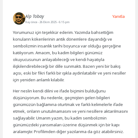
Alp Tobay
Yanıtla
9 ay önce
- 26 Ekim 2025 - 6:15 pm
Yorumunuz için teşekkür ederim. Yazımda bahsettiğim
konuların kökenlerinin antik dönemlere dayandığı ve
sembolizmin insanlık tarihi boyunca var olduğu gerçeğine
katılıyorum. Amacım, bu kadim bilgileri günümüz
okuyucusunun anlayabileceği ve kendi hayatıyla
ilişkilendirebileceği bir dille sunmaktı. Bazen yeni bir bakış
açısı, eski bir fikri farklı bir ışıkla aydınlatabilir ve yeni nesiller
için yeniden anlamlı kılabilir.
Her neslin kendi dilini ve ifade biçimini bulduğunu
düşünüyorum. Bu nedenle, geçmişten gelen bilgileri
günümüzün bağlamına oturtmak ve farklı kelimelerle ifade
etmek, onların unutulmamasını ve yeni nesillere aktarılmasını
sağlayabilir. Umarım yazım, bu kadim sembolizmin
günümüzdeki yansımaları üzerine düşünmek için bir kapı
aralamıştır. Profilimden diğer yazılarıma da göz atabilirsiniz.