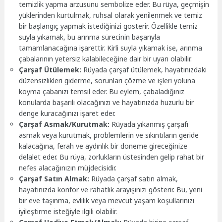
temizlik yapma arzusunu sembolize eder. Bu rüya, geçmişin
yüklerinden kurtulmak, ruhsal olarak yenilenmek ve temiz
bir başlangıç yapmak istediğinizi gösterir. Özellikle temiz
suyla yıkamak, bu arınma sürecinin başarıyla
tamamlanacağına işarettir. Kirli suyla yıkamak ise, arınma
çabalarının yetersiz kalabileceğine dair bir uyarı olabilir.
Çarşaf Ütülemek:
Rüyada çarşaf ütülemek, hayatınızdaki
düzensizlikleri giderme, sorunları çözme ve işleri yoluna
koyma çabanızı temsil eder. Bu eylem, çabaladığınız
konularda başarılı olacağınızı ve hayatınızda huzurlu bir
denge kuracağınızı işaret eder.
Çarşaf Asmak/Kurutmak:
Rüyada yıkanmış çarşafı
asmak veya kurutmak, problemlerin ve sıkıntıların geride
kalacağına, ferah ve aydınlık bir döneme gireceğinize
delalet eder. Bu rüya, zorlukların üstesinden gelip rahat bir
nefes alacağınızın müjdecisidir.
Çarşaf Satın Almak:
Rüyada çarşaf satın almak,
hayatınızda konfor ve rahatlık arayışınızı gösterir. Bu, yeni
bir eve taşınma, evlilik veya mevcut yaşam koşullarınızı
iyileştirme isteğiyle ilgili olabilir.