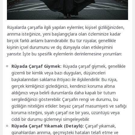
Rüyalarda çarşafla ilgili yapılan eylemler, kişisel gizliliğinizden,
arınma isteğinize, yeni başlangıçlara olan özleminize kadar
birçok farklı anlamı barındırabilir. Bu tür rüyalar, genellikle
kişinin içsel durumunu ve dış dünyayla olan etkileşimini
yansıtır. İşte bu spesifik eylemlerin derinlemesine yorumları:
Rüyada Çarşaf Giymek:
Rüyada çarşaf giymek, genellikle
gizemli bir kimlik veya bazı duyguları, düşünceleri
başkalarından saklama ihtiyacı ile ilişkilendirilir. Bu rüya,
gerçek kimliğinizi gizlediğinizi, kendinizi koruma altına
aldığınızı veya belirli durumlarda daha kapalı bir tutum
sergilediğinizi gösterebilir. Çarşafın rengi ve durumu, bu
gizliliğin niteliğini etkiler: beyaz çarşaf masumiyeti ve saflığı
koruma isteğini, siyah çarşaf ise bir yası, üzüntüyü veya
ciddi bir durumu gizlemeyi simgeleyebilir.
Rüyada Çarşaf Yıkamak (Detaylı):
Çarşaf yıkamak,
günahlardan arınma, geçmişteki hataları telafi etme ve