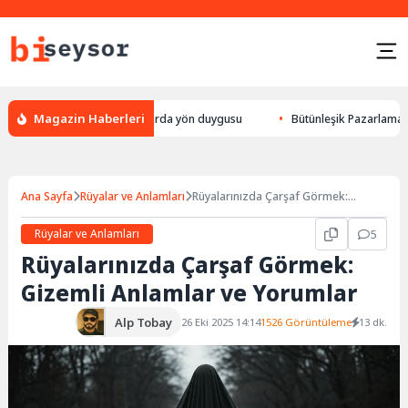
Magazin Haberleri
 yön bulması, hayvanlarda yön duygusu
Bütünleşik Pazarlama: Markalarl
Ana Sayfa
Rüyalar ve Anlamları
Rüyalarınızda Çarşaf Görmek:
Gizemli Anlamlar ve Yorumlar
Rüyalar ve Anlamları
5
Rüyalarınızda Çarşaf Görmek:
Gizemli Anlamlar ve Yorumlar
Alp Tobay
26 Eki 2025 14:14
1526 Görüntüleme
13 dk.