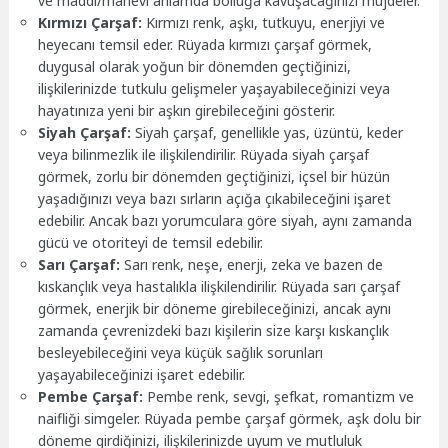
ve maddi/manevi anlamda bolluğa kavuşacağınızı müjdeler.
Kırmızı Çarşaf:
Kırmızı renk, aşkı, tutkuyu, enerjiyi ve
heyecanı temsil eder. Rüyada kırmızı çarşaf görmek,
duygusal olarak yoğun bir dönemden geçtiğinizi,
ilişkilerinizde tutkulu gelişmeler yaşayabileceğinizi veya
hayatınıza yeni bir aşkın girebileceğini gösterir.
Siyah Çarşaf:
Siyah çarşaf, genellikle yas, üzüntü, keder
veya bilinmezlik ile ilişkilendirilir. Rüyada siyah çarşaf
görmek, zorlu bir dönemden geçtiğinizi, içsel bir hüzün
yaşadığınızı veya bazı sırların açığa çıkabileceğini işaret
edebilir. Ancak bazı yorumculara göre siyah, aynı zamanda
gücü ve otoriteyi de temsil edebilir.
Sarı Çarşaf:
Sarı renk, neşe, enerji, zeka ve bazen de
kıskançlık veya hastalıkla ilişkilendirilir. Rüyada sarı çarşaf
görmek, enerjik bir döneme girebileceğinizi, ancak aynı
zamanda çevrenizdeki bazı kişilerin size karşı kıskançlık
besleyebileceğini veya küçük sağlık sorunları
yaşayabileceğinizi işaret edebilir.
Pembe Çarşaf:
Pembe renk, sevgi, şefkat, romantizm ve
naifliği simgeler. Rüyada pembe çarşaf görmek, aşk dolu bir
döneme girdiğinizi, ilişkilerinizde uyum ve mutluluk