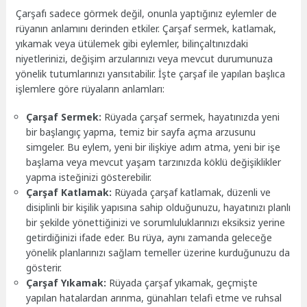
Çarşafı sadece görmek değil, onunla yaptığınız eylemler de
rüyanın anlamını derinden etkiler. Çarşaf sermek, katlamak,
yıkamak veya ütülemek gibi eylemler, bilinçaltınızdaki
niyetlerinizi, değişim arzularınızı veya mevcut durumunuza
yönelik tutumlarınızı yansıtabilir. İşte çarşaf ile yapılan başlıca
işlemlere göre rüyaların anlamları:
Çarşaf Sermek:
Rüyada çarşaf sermek, hayatınızda yeni
bir başlangıç yapma, temiz bir sayfa açma arzusunu
simgeler. Bu eylem, yeni bir ilişkiye adım atma, yeni bir işe
başlama veya mevcut yaşam tarzınızda köklü değişiklikler
yapma isteğinizi gösterebilir.
Çarşaf Katlamak:
Rüyada çarşaf katlamak, düzenli ve
disiplinli bir kişilik yapısına sahip olduğunuzu, hayatınızı planlı
bir şekilde yönettiğinizi ve sorumluluklarınızı eksiksiz yerine
getirdiğinizi ifade eder. Bu rüya, aynı zamanda geleceğe
yönelik planlarınızı sağlam temeller üzerine kurduğunuzu da
gösterir.
Çarşaf Yıkamak:
Rüyada çarşaf yıkamak, geçmişte
yapılan hatalardan arınma, günahları telafi etme ve ruhsal