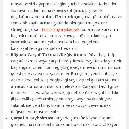
ruhsal temizlik yapma isteğini güçlü bir şekilde ifade eder.
Bu rüya, vicdan muhasebesi yaptığınızı, pişmanlık
duyduğunuz durumları düzeltmek için çaba gösterdiğinizi ve
temiz bir sayfa açma niyetinde olduğunuzu gösterir.
Örneğin, çarşafı
temiz suyla yıkamak
, bu arınma sürecinin
başarılı olacağına ve huzura kavuşacağınıza, kirli suyla
yıkamak ise arınma çabalarınızda bazı engellerle
karşılaşabileceğinize delalet edebilir.
Rüyada Çarşaf Takmak/Değiştirmek:
Rüyada yatağa
çarşaf takmak veya çarşaf değiştirmek, hayatınızda yeni bir
başlangıca, önemli bir değişikliğe veya mevcut durumunuzu
iyileştirme arzusuna işaret eder. Bu eylem, yeni bir ilişkiye
adım atma, evlilik, iş değişikliği veya kişisel gelişim yolunda
atılacak somut adımları simgeleyebilir. Çarşafın takıldığı yer
de önemlidir: yatağa takmak, genellikle özel hayatınızdaki
(ilişki, evlilik) değişimleri; pencereye veya başka bir yere
takmak ise yeni bir iş fırsatını veya sosyal çevrenizdeki
değişimleri temsil edebilir.
Çarşafın Kaybolması:
Rüyada çarşafın kaybolduğunu
görmek, hayatınızda bir düzenin bozulması, kontrol kaybı