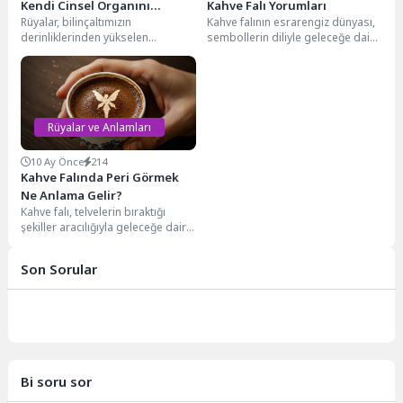
Kendi Cinsel Organını
Kahve Falı Yorumları
Rüyalar, bilinçaltımızın
Kahve falının esrarengiz dünyası,
Görmek Ne Anlama Gelir?
derinliklerinden yükselen
sembollerin diliyle geleceğe dair
mesajlar, semboller ve bazen de
ipuçları sunar. Fincanınızda
şaşırtıcı imgelerle doludur. Bu
beliren her figürün kendine...
imgeler arasında,...
Rüyalar ve Anlamları
10 Ay Önce
214
Kahve Falında Peri Görmek
Ne Anlama Gelir?
Kahve falı, telvelerin bıraktığı
şekiller aracılığıyla geleceğe dair
ipuçları aranan kadim bir
gelenektir. Bu mistik...
Son Sorular
Bi soru sor