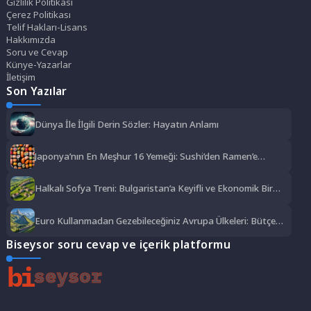
Gizlilik Politikası
Çerez Politikası
Telif Hakları-Lisans
Hakkımızda
Soru ve Cevap
Künye-Yazarlar
İletişim
Son Yazılar
Dünya İle İlgili Derin Sözler: Hayatın Anlamı
Japonya’nın En Meşhur 16 Yemeği: Sushi’den Ramen’e
Lezzet Şöleni
Halkalı Sofya Treni: Bulgaristan’a Keyifli ve Ekonomik Bir
Yolculuk
Euro Kullanmadan Gezebileceğiniz Avrupa Ülkeleri: Bütçe
Dostu Rotalar
Biseysor soru cevap ve içerik platformu