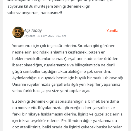
istiyorum ki! Bu muhteşem tekniği denemek için
sabırsızlanıyorum, harikasınız!!
Alp Tobay
Yanıtla
9 ay önce
- 26 Ekim 2025 - 6:40 pm
Yorumunuz için çok teşekkür ederim. Sıradan gibi görünen
nesnelerin ardındaki anlamları keşfetmek, bazen en
beklenmedik ilhamları sunar. Çarşafların sadece bir örtüden
ibaret olmadığını, rüyalarımızda ve bilinçaltımızda ne denli
güçlü semboller taşıdığını aktarabildiğime çok sevindim.
Aydınlandığınızı duymak benim için büyük bir mutluluk kaynağı.
Umarım rüyalarınızda çarşaflarla ilgili yeni keşifler yaparsınız
ve bu farklı bakış açısı size yeni kapılar açar.
Bu tekniği denemek için sabırsızlandığınızı bilmek beni daha
da motive etti. Rüyalarınızda göreceğiniz her çarşafın size
farklı bir hikaye fısıldamasını dilerim. İlginiz ve güzel sözleriniz
için tekrar teşekkür ederim. Profilimden diğer yazılarıma da
göz atabilirsiniz, belki orada da ilginizi çekecek başka konular