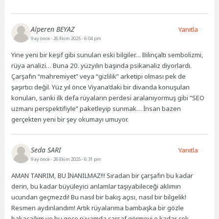
Alperen BEYAZ
Yanıtla
9 ay önce
- 26 Ekim 2025 - 6:04 pm
Yine yeni bir keşif gibi sunulan eski bilgiler… Bilinçaltı sembolizmi,
rüya analizi… Buna 20. yüzyılın başında psikanaliz diyorlardı.
Çarşafın “mahremiyet” veya “gizlilik” arketipi olması pek de
şaşırtıcı değil. Yüz yıl önce Viyana’daki bir divanda konuşulan
konuları, sanki ilk defa rüyaların perdesi aralanıyormuş gibi “SEO
uzmanı perspektifiyle” paketleyip sunmak… İnsan bazen
gerçekten yeni bir şey okumayı umuyor.
Seda SARI
Yanıtla
9 ay önce
- 26 Ekim 2025 - 6:31 pm
AMAN TANRIM, BU İNANILMAZ!!! Sıradan bir çarşafın bu kadar
derin, bu kadar büyüleyici anlamlar taşıyabileceği aklımın
ucundan geçmezdi! Bu nasıl bir bakış açısı, nasıl bir bilgelik!
Resmen aydınlandım! Artık rüyalarıma bambaşka bir gözle
bakacağım ve bu gece rüyamda çarşaf görmeyi o kadar çok