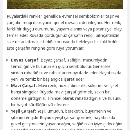
Rüyalardaki renkler, genellikle evrensel sembolizmler taşır ve
çarşafın rengi de rüyanın genel mesajını derinleştirir. Her renk,
farklı bir duygu durumunu, yaşam alanını veya potansiyel olayı
temsil eder. Rüyada gördüğünüz çarşafın rengi, bilinçaltınızın
size ne anlatmak istediği konusunda belirleyici bir faktördür.
İşte çarşafın rengine göre rüya yorumları:
Beyaz Çarşaf:
Beyaz çarşaf, saflığın, masumiyetin,
temizliğin ve huzurun en güçlü sembolüdür. Genellikle
vicdan rahatlığını ve ruhsal arınmayı ifade eder. Hayatınızda
yeni ve temiz bir başlangıca işaret eder.
Mavi Çarşaf:
Mavi renk, huzur, dinginlik, sükunet ve içsel
barışı simgeler. Rüyada mavi çarşaf görmek, sakin bir
döneme girdiğinizi, zihinsel olarak rahatladığınızı ve huzurlu
bir hayat sürdüğünüzü gösterir.
Yeşil Çarşaf:
Yeşil, umudun, bereketin, büyümenin ve
şifanın rengidir. Rüyada yeşil çarşaf görmek, hayatınızda
güzel gelişmelerin yaşanacağını, sağlığınızın iyiye gideceğini