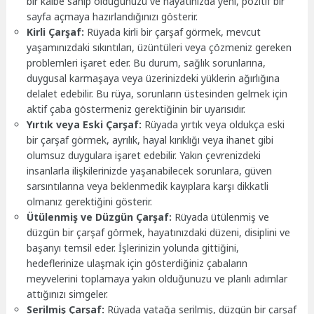
bir kalbe sahip olduğunuzu ve hayatınızda yeni, pozitif bir
sayfa açmaya hazırlandığınızı gösterir.
Kirli Çarşaf:
Rüyada kirli bir çarşaf görmek, mevcut
yaşamınızdaki sıkıntıları, üzüntüleri veya çözmeniz gereken
problemleri işaret eder. Bu durum, sağlık sorunlarına,
duygusal karmaşaya veya üzerinizdeki yüklerin ağırlığına
delalet edebilir. Bu rüya, sorunların üstesinden gelmek için
aktif çaba göstermeniz gerektiğinin bir uyarısıdır.
Yırtık veya Eski Çarşaf:
Rüyada yırtık veya oldukça eski
bir çarşaf görmek, ayrılık, hayal kırıklığı veya ihanet gibi
olumsuz duygulara işaret edebilir. Yakın çevrenizdeki
insanlarla ilişkilerinizde yaşanabilecek sorunlara, güven
sarsıntılarına veya beklenmedik kayıplara karşı dikkatli
olmanız gerektiğini gösterir.
Ütülenmiş ve Düzgün Çarşaf:
Rüyada ütülenmiş ve
düzgün bir çarşaf görmek, hayatınızdaki düzeni, disiplini ve
başarıyı temsil eder. İşlerinizin yolunda gittiğini,
hedeflerinize ulaşmak için gösterdiğiniz çabaların
meyvelerini toplamaya yakın olduğunuzu ve planlı adımlar
attığınızı simgeler.
Serilmiş Çarşaf:
Rüyada yatağa serilmiş, düzgün bir çarşaf