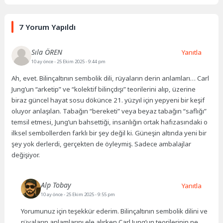
7 Yorum Yapıldı
Sıla ÖREN
Yanıtla
10 ay önce
- 25 Ekim 2025 - 9:44 pm
Ah, evet. Bilinçaltının sembolik dili, rüyaların derin anlamları… Carl
Jung’un “arketip” ve “kolektif bilinçdışı” teorilerini alıp, üzerine
biraz güncel hayat sosu dökünce 21. yüzyıl için yepyeni bir keşif
oluyor anlaşılan. Tabağın “bereketi” veya beyaz tabağın “saflığı”
temsil etmesi, Jung’un bahsettiği, insanlığın ortak hafızasındaki o
ilksel sembollerden farklı bir şey değil ki. Güneşin altında yeni bir
şey yok derlerdi, gerçekten de öyleymiş. Sadece ambalajlar
değişiyor.
Alp Tobay
Yanıtla
10 ay önce
- 25 Ekim 2025 - 9:55 pm
Yorumunuz için teşekkür ederim. Bilinçaltının sembolik dilini ve
rüyaların anlamlarını ele alırken Carl Jung’un teorilerinin ne