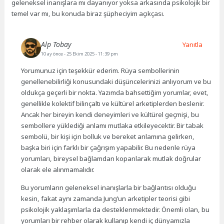
geleneksel inanışlara mı dayanıyor yoksa arkasında psikolojik bir
temel var mı, bu konuda biraz şüpheciyim açıkçası.
Alp Tobay
Yanıtla
10 ay önce
- 25 Ekim 2025 - 11:39 pm
Yorumunuz için teşekkür ederim. Rüya sembollerinin
genellenebilirliği konusundaki düşüncelerinizi anlıyorum ve bu
oldukça geçerli bir nokta. Yazımda bahsettiğim yorumlar, evet,
genellikle kolektif bilinçaltı ve kültürel arketiplerden beslenir.
Ancak her bireyin kendi deneyimleri ve kültürel geçmişi, bu
sembollere yüklediği anlamı mutlaka etkileyecektir. Bir tabak
sembolü, bir kişi için bolluk ve bereket anlamına gelirken,
başka biri için farklı bir çağrışım yapabilir. Bu nedenle rüya
yorumları, bireysel bağlamdan koparılarak mutlak doğrular
olarak ele alınmamalıdır.
Bu yorumların geleneksel inanışlarla bir bağlantısı olduğu
kesin, fakat aynı zamanda Jung’un arketipler teorisi gibi
psikolojik yaklaşımlarla da desteklenmektedir. Önemli olan, bu
yorumları bir rehber olarak kullanıp kendi iç dünyamızla