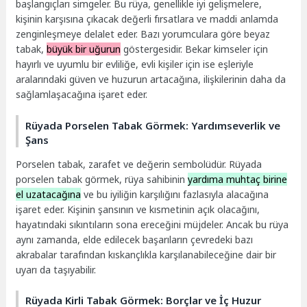
başlangıçları simgeler. Bu rüya, genellikle iyi gelişmelere,
kişinin karşısına çıkacak değerli fırsatlara ve maddi anlamda
zenginleşmeye delalet eder. Bazı yorumculara göre beyaz
tabak,
büyük bir uğurun
göstergesidir. Bekar kimseler için
hayırlı ve uyumlu bir evliliğe, evli kişiler için ise eşleriyle
aralarındaki güven ve huzurun artacağına, ilişkilerinin daha da
sağlamlaşacağına işaret eder.
Rüyada Porselen Tabak Görmek: Yardımseverlik ve
Şans
Porselen tabak, zarafet ve değerin sembolüdür. Rüyada
porselen tabak görmek, rüya sahibinin
yardıma muhtaç birine
el uzatacağına
ve bu iyiliğin karşılığını fazlasıyla alacağına
işaret eder. Kişinin şansının ve kısmetinin açık olacağını,
hayatındaki sıkıntıların sona ereceğini müjdeler. Ancak bu rüya
aynı zamanda, elde edilecek başarıların çevredeki bazı
akrabalar tarafından kıskançlıkla karşılanabileceğine dair bir
uyarı da taşıyabilir.
Rüyada Kirli Tabak Görmek: Borçlar ve İç Huzur