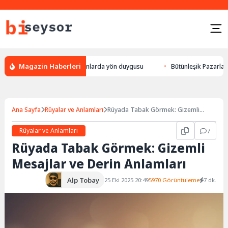
Magazin Haberleri
leylek yön bulması, hayvanlarda yön duygusu
Bütünleşik Pazarlama: Mar
Ana Sayfa
Rüyalar ve Anlamları
Rüyada Tabak Görmek: Gizemli
Mesajlar ve Derin Anlamları
Rüyalar ve Anlamları
7
Rüyada Tabak Görmek: Gizemli
Mesajlar ve Derin Anlamları
Alp Tobay
25 Eki 2025 20:49
5970 Görüntüleme
7 dk.