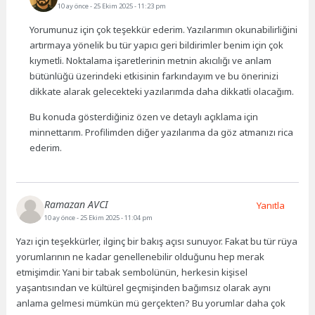
10 ay önce
- 25 Ekim 2025 - 11:23 pm
Yorumunuz için çok teşekkür ederim. Yazılarımın okunabilirliğini
artırmaya yönelik bu tür yapıcı geri bildirimler benim için çok
kıymetli. Noktalama işaretlerinin metnin akıcılığı ve anlam
bütünlüğü üzerindeki etkisinin farkındayım ve bu önerinizi
dikkate alarak gelecekteki yazılarımda daha dikkatli olacağım.
Bu konuda gösterdiğiniz özen ve detaylı açıklama için
minnettarım. Profilimden diğer yazılarıma da göz atmanızı rica
ederim.
Ramazan AVCI
Yanıtla
10 ay önce
- 25 Ekim 2025 - 11:04 pm
Yazı için teşekkürler, ilginç bir bakış açısı sunuyor. Fakat bu tür rüya
yorumlarının ne kadar genellenebilir olduğunu hep merak
etmişimdir. Yani bir tabak sembolünün, herkesin kişisel
yaşantısından ve kültürel geçmişinden bağımsız olarak aynı
anlama gelmesi mümkün mü gerçekten? Bu yorumlar daha çok