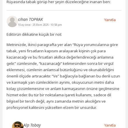
Rüyasında tabak görüp her şeyin düzeleceğine inanan ben:
cihan TOPRAK
Yanıtla
10 ay önce
- 25 Ekim 2025 - 10:58 pm
Editörün dikkatine küçük bir not:
Metninizde, ikinci paragrafta yer alan “Rüya yorumcularına göre
tabak, yeni fırsatların kapısını aralayarak kişinin çok para
kazanacağı ve bu fırsatları akıllıca değerlendireceği anlamına
gelir.” cümlesinde, “kazanacağı” kelimesinden sonra bir virgül
eklenmesi, cümlenin anlamsal bütünlüğünü ve okunabilirliğini
önemli ölçüde artıracaktır. “Ve” bağlacıyla bağlanan bu denli uzun
ve karmaşık yan cümleciklerin ayrımı, okuyucunun metni daha
kolay çözümlemesine ve anlam karmaşasının önüne geçilmesine
hizmet eder. Bu tür bir noktalama işareti kullanımı, sadece dil
bilgisel bir tercih değil, aynı zamanda metnin akıcılığını ve
profesyonel kalitesini yükselten elzem bir unsurdur.
Alp Tobay
Yanıtla