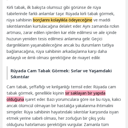
Kirli tabak, ilk bakışta olumsuz gibi görünse de rüya
tabirlerinde farklı anlamlar taşır. Rüyada kirli tabak görmek,
rüya sahibinin
borçlarını kolaylıkla ödeyeceğine
ve maddi
sıkıntılarından kurtulacağına delalet eder. Aynı zamanda rızkın
artması, zarar edilen işlerden kar elde edilmesi ve aile içinde
huzurun yeniden tesis edilmesi anlamına gelir. Geçici
dargınlıkların yaşanabileceğine ancak bu durumların tatlıya
bağlanacağına, rüya sahibinin arkadaşlarına karşı daha
anlayışlı ve ılımlı olması gerektiğine de rivayet edilir.
Rüyada Cam Tabak Görmek: Sırlar ve Yaşamdaki
Sıkıntılar
Cam tabak, şeffaflığı ve kırılganlığı temsil eder. Rüyada cam
tabak görmek, genellikle kişinin
sır saklayan bir yapıda
olduğuna
işaret eder. Bazı yorumculara göre ise bu rüya, kalıcı
ancak ölümcül olmayan bir hastalığa yakalanma ihtimalini
simgeler. Rüya sahibinin hayatındaki sıkıntılar karşısında isyan
etmek yerine sabırlı olması, her zorluğun bir çıkış yolu
olduğunu hatırlaması gerektiğini vurgular. Zamanla tüm