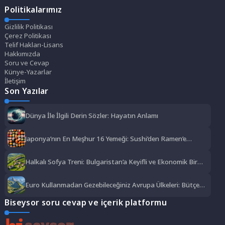
Politikalarımız
Gizlilik Politikası
Çerez Politikası
Telif Hakları-Lisans
Hakkımızda
Soru ve Cevap
Künye-Yazarlar
İletişim
Son Yazılar
Dünya İle İlgili Derin Sözler: Hayatın Anlamı
Japonya’nın En Meşhur 16 Yemeği: Sushi’den Ramen’e
Lezzet Şöleni
Halkalı Sofya Treni: Bulgaristan’a Keyifli ve Ekonomik Bir
Yolculuk
Euro Kullanmadan Gezebileceğiniz Avrupa Ülkeleri: Bütçe
Dostu Rotalar
Biseysor soru cevap ve içerik platformu