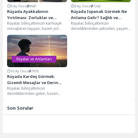
9 Ay Önce
9581
9 Ay Önce
7242
Rüyada Ayakkabının
Rüyada Ispanak Görmek Ne
Yırtılması: Zorluklar ve
Anlama Gelir? Sağlık ve
Rüyalar, bilinçaltımızın karmaşık
Rüyalar, bilinçaltımızın
Dönüşümün İşaretleri
Bereketin Gizemli İşaretleri
mesajlarını taşıyan, bazen yol
derinliklerinden yükselen, yaşam
gösterici, bazen de içsel
yolculuğumuza ışık tutan gizemli
çatışmalarımızı yansıtan güçlü
mesajlar taşır. Bu mesajlar bazen
sembollerdir....
günlük...
Rüyalar ve Anlamları
10 Ay Önce
7970
Rüyada Kardeş Görmek:
Gizemli Mesajlar ve Derin
Rüyalar, bilinçaltımızın
Anlamlar
derinliklerinden gelen, bazen
şaşırtıcı, bazen de yol gösterici
mesajlarla dolu gizemli
Son Sorular
dünyalardır. Özellikle...