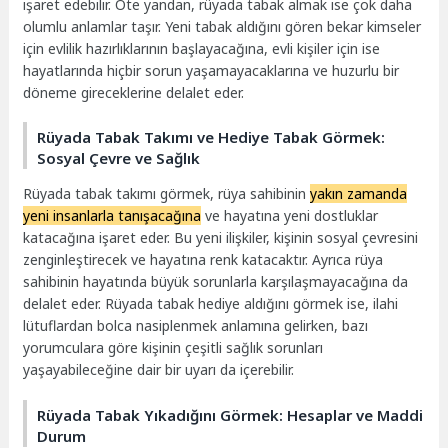
işaret edebilir. Öte yandan, rüyada tabak almak ise çok daha
olumlu anlamlar taşır. Yeni tabak aldığını gören bekar kimseler
için evlilik hazırlıklarının başlayacağına, evli kişiler için ise
hayatlarında hiçbir sorun yaşamayacaklarına ve huzurlu bir
döneme gireceklerine delalet eder.
Rüyada Tabak Takımı ve Hediye Tabak Görmek:
Sosyal Çevre ve Sağlık
Rüyada tabak takımı görmek, rüya sahibinin
yakın zamanda
yeni insanlarla tanışacağına
ve hayatına yeni dostluklar
katacağına işaret eder. Bu yeni ilişkiler, kişinin sosyal çevresini
zenginleştirecek ve hayatına renk katacaktır. Ayrıca rüya
sahibinin hayatında büyük sorunlarla karşılaşmayacağına da
delalet eder. Rüyada tabak hediye aldığını görmek ise, ilahi
lütuflardan bolca nasiplenmek anlamına gelirken, bazı
yorumculara göre kişinin çeşitli sağlık sorunları
yaşayabileceğine dair bir uyarı da içerebilir.
Rüyada Tabak Yıkadığını Görmek: Hesaplar ve Maddi
Durum