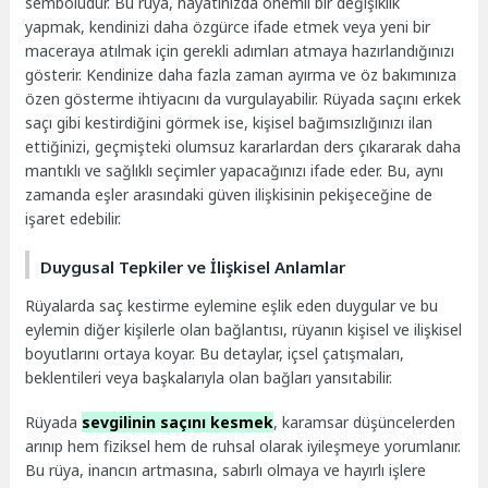
sembolüdür. Bu rüya, hayatınızda önemli bir değişiklik
yapmak, kendinizi daha özgürce ifade etmek veya yeni bir
maceraya atılmak için gerekli adımları atmaya hazırlandığınızı
gösterir. Kendinize daha fazla zaman ayırma ve öz bakımınıza
özen gösterme ihtiyacını da vurgulayabilir. Rüyada saçını erkek
saçı gibi kestirdiğini görmek ise, kişisel bağımsızlığınızı ilan
ettiğinizi, geçmişteki olumsuz kararlardan ders çıkararak daha
mantıklı ve sağlıklı seçimler yapacağınızı ifade eder. Bu, aynı
zamanda eşler arasındaki güven ilişkisinin pekişeceğine de
işaret edebilir.
Duygusal Tepkiler ve İlişkisel Anlamlar
Rüyalarda saç kestirme eylemine eşlik eden duygular ve bu
eylemin diğer kişilerle olan bağlantısı, rüyanın kişisel ve ilişkisel
boyutlarını ortaya koyar. Bu detaylar, içsel çatışmaları,
beklentileri veya başkalarıyla olan bağları yansıtabilir.
Rüyada
sevgilinin saçını kesmek
, karamsar düşüncelerden
arınıp hem fiziksel hem de ruhsal olarak iyileşmeye yorumlanır.
Bu rüya, inancın artmasına, sabırlı olmaya ve hayırlı işlere