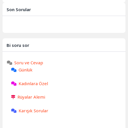
sembollerin derin anlamlar
taşıdığı kadim bir gelenektir....
Son Sorular
Bi soru sor
Soru ve Cevap
Günlük
Kadınlara Özel
Rüyalar Alemi
Karışık Sorular