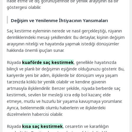
ifade etme ve dış görünüşlerinde bir yenilik arayışının da bir
göstergesi olabilir.
Değişim ve Yenilenme İhtiyacının Yansımaları
Saç kestirme eyleminin nerede ve nasıl gerçekleştiği, rüyanın
derinliklerindeki mesajı şekillendirir. Bu detaylar, kişinin değişim
arayışının niteliği ve hayatında yapmak istediği dönüşümler
hakkında önemli ipuçları sunar.
Rüyada
kuaförde saç kestirmek
, genellikle hayatınızda
bilinçli ve planlı bir değişimin eşiğinde olduğunuzu gösterir. Bu,
kariyerde yeni bir adım, ilişkilerde bir dönüşüm veya yaşam
tarzınızda köklü bir yenilik olabilir ve kendine güvenin
artmasıyla ilişkilendirilir. Benzer şekilde, rüyada berberde saç
kestirmek, sevilen bir mesleği icra edip bol kazanç elde
etmeye, mutlu ve huzurlu bir yaşama kavuşmaya yorumlanır.
Ayrıca, beklenmedik olumlu haberlerin ve ilişkilerdeki
düzelmelerin habercisi olabilir.
Rüyada
kısa saç kestirmek
, cesaretin ve kararlılığın