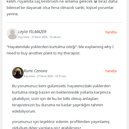
kelim. rüyamda saç kestirsem ne anlama gelecek 😀 biraz daha
bilimsel bir dayanak olsa fena olmazdı sanki, kişisel yorumlar
yerine.
Leyla YILMAZER
Yanıtla
9 ay önce
- 27 Ekim 2025 - 10:54 am
“Hayatımdaki yüklerden kurtulma isteği”: Me explaining why I
need to buy another plant to my therapist.
Rumi Cenova
Yanıtla
9 ay önce
- 27 Ekim 2025 - 10:57 am
Bu yorumunuz beni gülümsetti. hayatımızdaki yüklerden
kurtulma isteği bazen en beklenmedik yollarla karşımıza
çıkabiliyor, sizin için de bu bir bitki olmuş anlaşılan.
terapistinizin bu duruma ne kadar şaşırdığını tahmin
edebiliyorum.
yorumunuz için teşekkür ederim. profilimden yayınlamış
olduğum diğer yazılara göz atabilirsiniz.