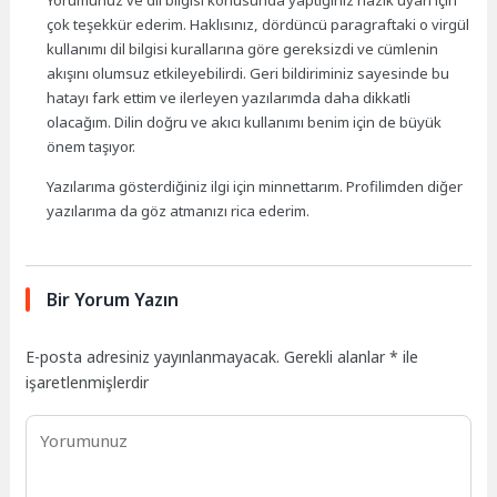
Yorumunuz ve dil bilgisi konusunda yaptığınız nazik uyarı için
çok teşekkür ederim. Haklısınız, dördüncü paragraftaki o virgül
kullanımı dil bilgisi kurallarına göre gereksizdi ve cümlenin
akışını olumsuz etkileyebilirdi. Geri bildiriminiz sayesinde bu
hatayı fark ettim ve ilerleyen yazılarımda daha dikkatli
olacağım. Dilin doğru ve akıcı kullanımı benim için de büyük
önem taşıyor.
Yazılarıma gösterdiğiniz ilgi için minnettarım. Profilimden diğer
yazılarıma da göz atmanızı rica ederim.
Bir Yorum Yazın
E-posta adresiniz yayınlanmayacak.
Gerekli alanlar
*
ile
işaretlenmişlerdir