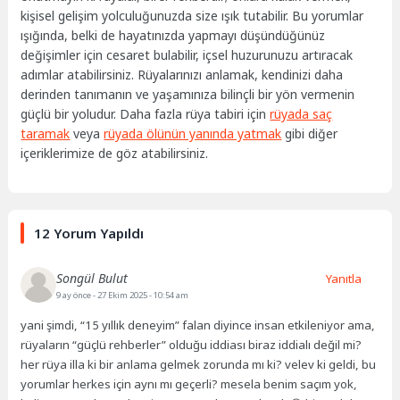
kişisel gelişim yolculuğunuzda size ışık tutabilir. Bu yorumlar
ışığında, belki de hayatınızda yapmayı düşündüğünüz
değişimler için cesaret bulabilir, içsel huzurunuzu artıracak
adımlar atabilirsiniz. Rüyalarınızı anlamak, kendinizi daha
derinden tanımanın ve yaşamınıza bilinçli bir yön vermenin
güçlü bir yoludur. Daha fazla rüya tabiri için
rüyada saç
taramak
veya
rüyada ölünün yanında yatmak
gibi diğer
içeriklerimize de göz atabilirsiniz.
12 Yorum Yapıldı
Songül Bulut
Yanıtla
9 ay önce
- 27 Ekim 2025 - 10:54 am
yani şimdi, “15 yıllık deneyim” falan diyince insan etkileniyor ama,
rüyaların “güçlü rehberler” olduğu iddiası biraz iddialı değil mi?
her rüya illa ki bir anlama gelmek zorunda mı ki? velev ki geldi, bu
yorumlar herkes için aynı mı geçerli? mesela benim saçım yok,