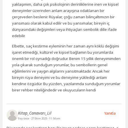
yaklaşımım, daha çok psikolojinin derinliklerine inen ve kişisel
deneyimler üzerinden anlam arayışına odaklanan bir
çerçeveden beslenir. Rüyalar, çoğu zaman bilinçaltımızın bir
yansıması olarak kabul edilir ve bu yansımalar, bireyin iç
dünyasındaki değişimleri veya ihtiyaçları sembolik dille ifade
edebilir.
Elbette, saç kestirme eyleminin her zaman aynı köklü değişimi
işaret etmediği, kültürel ve kişisel bağlamın bu yorumlarda
önemli bir rol oynadığı doğrudur. Benim 15 yıllık deneyimimden
yola çıkarak sunduğum yorumlar, bu sembollerin genel
eğilimlerini ve yaygın algılarını yansıtmaktadır. Ancak her
bireyin rüya deneyimi ve bu deneyime yüklediği anlam
kendine özgüdür. Bu yüzden, yazılarımda sunduğum yorumlar
birer rehber niteliğindedir ve okuyucuların kendi
Kitap_Canavarı_Lil
Yanıtla
9 ay önce
- 27 Ekim 2025 - 11:54 am