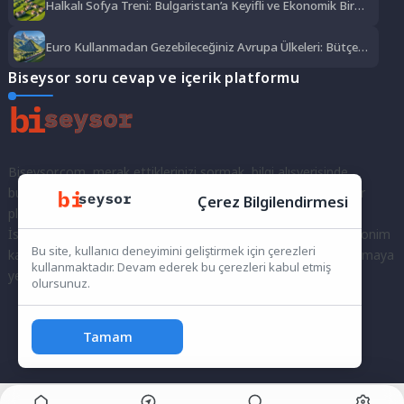
Halkalı Sofya Treni: Bulgaristan’a Keyifli ve Ekonomik Bir
Yolculuk
Euro Kullanmadan Gezebileceğiniz Avrupa Ülkeleri: Bütçe
Dostu Rotalar
Biseysor soru cevap ve içerik platformu
Biseysor.com, merak ettiklerinizi sormak, bilgi alışverişinde
bulunmak ve fikirlerinizi paylaşmak için bir araya geldiğimiz bir
Çerez Bilgilendirmesi
platformdur.
İster kayıtlı bir kullanıcı olarak topluluğumuza katılın, ister anonim
Bu site, kullanıcı deneyimini geliştirmek için çerezleri
kalarak sorularınızı yöneltin; burada her türlü soruya ve tartışmaya
kullanmaktadır. Devam ederek bu çerezleri kabul etmiş
yer var. Bilgiyi keşfetmek ve paylaşmak için bize katılın!
olursunuz.
Tamam