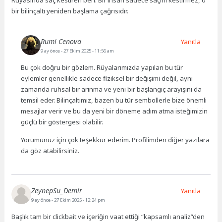
Rüyasında saç kestiren ben: Bir insan sadece saçını kestirmez, o
bir bilinçaltı yeniden başlama çağrısıdır.
Rumi Cenova
Yanıtla
9 ay önce
- 27 Ekim 2025 - 11:56 am
Bu çok doğru bir gözlem. Rüyalarımızda yapılan bu tür
eylemler genellikle sadece fiziksel bir değişimi değil, aynı
zamanda ruhsal bir arınma ve yeni bir başlangıç arayışını da
temsil eder. Bilinçaltımız, bazen bu tür sembollerle bize önemli
mesajlar verir ve bu da yeni bir döneme adım atma isteğimizin
güçlü bir göstergesi olabilir.
Yorumunuz için çok teşekkür ederim. Profilimden diğer yazılara
da göz atabilirsiniz.
ZeynepSu_Demir
Yanıtla
9 ay önce
- 27 Ekim 2025 - 12:24 pm
Başlık tam bir clickbait ve içeriğin vaat ettiği “kapsamlı analiz”den