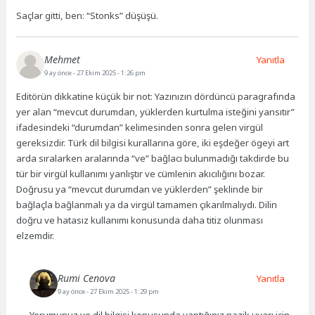
Saçlar gitti, ben: “Stonks” düşüşü.
Mehmet
Yanıtla
9 ay önce
- 27 Ekim 2025 - 1:26 pm
Editörün dikkatine küçük bir not: Yazınızın dördüncü paragrafında
yer alan “mevcut durumdan, yüklerden kurtulma isteğini yansıtır”
ifadesindeki “durumdan” kelimesinden sonra gelen virgül
gereksizdir. Türk dil bilgisi kurallarına göre, iki eşdeğer ögeyi art
arda sıralarken aralarında “ve” bağlacı bulunmadığı takdirde bu
tür bir virgül kullanımı yanlıştır ve cümlenin akıcılığını bozar.
Doğrusu ya “mevcut durumdan ve yüklerden” şeklinde bir
bağlaçla bağlanmalı ya da virgül tamamen çıkarılmalıydı. Dilin
doğru ve hatasız kullanımı konusunda daha titiz olunması
elzemdir.
Rumi Cenova
Yanıtla
9 ay önce
- 27 Ekim 2025 - 1:29 pm