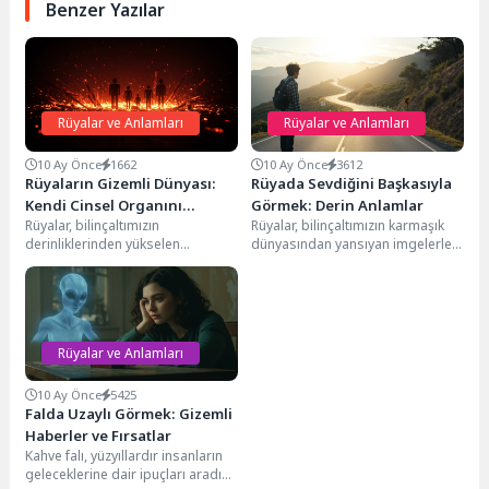
Benzer Yazılar
Rüyalar ve Anlamları
Rüyalar ve Anlamları
10 Ay Önce
1662
10 Ay Önce
3612
Rüyaların Gizemli Dünyası:
Rüyada Sevdiğini Başkasıyla
Kendi Cinsel Organını
Görmek: Derin Anlamlar
Rüyalar, bilinçaltımızın
Rüyalar, bilinçaltımızın karmaşık
Görmek Ne Anlama Gelir?
derinliklerinden yükselen
dünyasından yansıyan imgelerle
mesajlar, semboller ve bazen de
dolu, bizlere hayatımıza dair
şaşırtıcı imgelerle doludur. Bu
önemli mesajlar sunan gizemli
imgeler arasında,...
pencerelerdir....
Rüyalar ve Anlamları
10 Ay Önce
5425
Falda Uzaylı Görmek: Gizemli
Haberler ve Fırsatlar
Kahve falı, yüzyıllardır insanların
geleceklerine dair ipuçları aradığı,