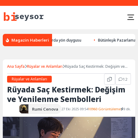
Magazin Haberleri
 yön bulması, hayvanlarda yön duygusu
Bütünleşik Pazarlama: Markalarl
Ana Sayfa
Rüyalar ve Anlamları
Rüyada Saç Kestirmek: Değişim ve
Yenilenme Sembolleri
Rüyalar ve Anlamları
12
Rüyada Saç Kestirmek: Değişim
ve Yenilenme Sembolleri
Rumi Cenova
27 Eki 2025 09:54
10960 Görüntüleme
9 dk.