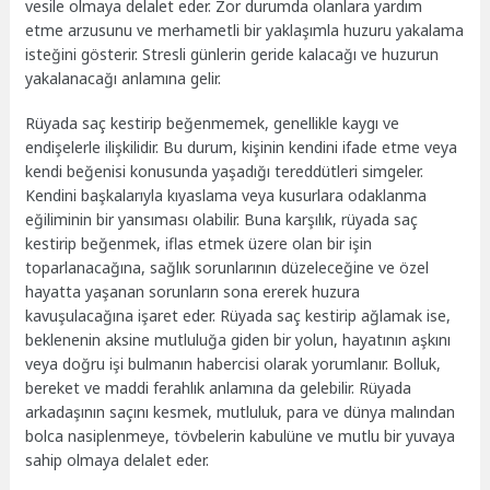
vesile olmaya delalet eder. Zor durumda olanlara yardım
etme arzusunu ve merhametli bir yaklaşımla huzuru yakalama
isteğini gösterir. Stresli günlerin geride kalacağı ve huzurun
yakalanacağı anlamına gelir.
Rüyada saç kestirip beğenmemek, genellikle kaygı ve
endişelerle ilişkilidir. Bu durum, kişinin kendini ifade etme veya
kendi beğenisi konusunda yaşadığı tereddütleri simgeler.
Kendini başkalarıyla kıyaslama veya kusurlara odaklanma
eğiliminin bir yansıması olabilir. Buna karşılık, rüyada saç
kestirip beğenmek, iflas etmek üzere olan bir işin
toparlanacağına, sağlık sorunlarının düzeleceğine ve özel
hayatta yaşanan sorunların sona ererek huzura
kavuşulacağına işaret eder. Rüyada saç kestirip ağlamak ise,
beklenenin aksine mutluluğa giden bir yolun, hayatının aşkını
veya doğru işi bulmanın habercisi olarak yorumlanır. Bolluk,
bereket ve maddi ferahlık anlamına da gelebilir. Rüyada
arkadaşının saçını kesmek, mutluluk, para ve dünya malından
bolca nasiplenmeye, tövbelerin kabulüne ve mutlu bir yuvaya
sahip olmaya delalet eder.