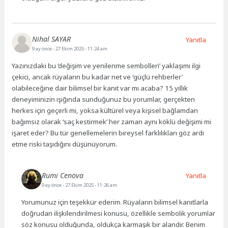
Nihal SAYAR
Yanıtla
9 ay önce
- 27 Ekim 2025 - 11:24 am
Yazınızdaki bu ‘değişim ve yenilenme sembolleri’ yaklaşımı ilgi
çekici, ancak rüyaların bu kadar net ve ‘güçlü rehberler’
olabileceğine dair bilimsel bir kanıt var mı acaba? 15 yıllık
deneyiminizin ışığında sunduğunuz bu yorumlar, gerçekten
herkes için geçerli mi, yoksa kültürel veya kişisel bağlamdan
bağımsız olarak ‘saç kestirmek’ her zaman aynı köklü değişimi mi
işaret eder? Bu tür genellemelerin bireysel farklılıkları göz ardı
etme riski taşıdığını düşünüyorum.
Rumi Cenova
Yanıtla
9 ay önce
- 27 Ekim 2025 - 11:26 am
Yorumunuz için teşekkür ederim. Rüyaların bilimsel kanıtlarla
doğrudan ilişkilendirilmesi konusu, özellikle sembolik yorumlar
söz konusu olduğunda, oldukça karmaşık bir alandır. Benim