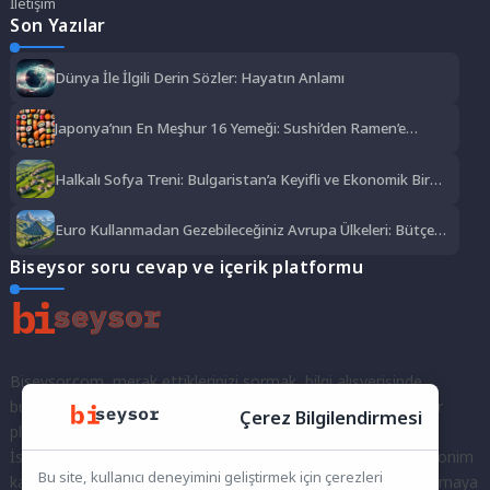
İletişim
Son Yazılar
Dünya İle İlgili Derin Sözler: Hayatın Anlamı
Japonya’nın En Meşhur 16 Yemeği: Sushi’den Ramen’e
Lezzet Şöleni
Halkalı Sofya Treni: Bulgaristan’a Keyifli ve Ekonomik Bir
Yolculuk
Euro Kullanmadan Gezebileceğiniz Avrupa Ülkeleri: Bütçe
Dostu Rotalar
Biseysor soru cevap ve içerik platformu
Biseysor.com, merak ettiklerinizi sormak, bilgi alışverişinde
bulunmak ve fikirlerinizi paylaşmak için bir araya geldiğimiz bir
Çerez Bilgilendirmesi
platformdur.
İster kayıtlı bir kullanıcı olarak topluluğumuza katılın, ister anonim
Bu site, kullanıcı deneyimini geliştirmek için çerezleri
kalarak sorularınızı yöneltin; burada her türlü soruya ve tartışmaya