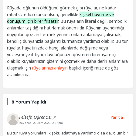
Rüyada oğlunun öldüğünü görmek gibi rüyalar, ne kadar
rahatsız edici olursa olsun, genellikle
kişisel büyüme ve
dönüşüm için birer fırsattır
. Bu rüyaların literal değil, sembolik
anlamlar taşıdığını hatırlamak önemlidir. Rüyanın uyandırdığı
duyguları göz ardı etmek yerine, onları anlamaya çalışmak,
kendi iç dünyanızla bağlantı kurmanıza yardımcı olabilir. Bu tür
rüyalar, hayatınızdaki hangi alanlarda değişime veya
yüzleşmeye ihtiyaç duyduğunuzu gösteren birer işaretçi
olabilir. Rüyalarınızın gizemini çözmek ve daha derin anlamlara
ulaşmak için
rüyalarınızı anlayın
başlıklı içeriğimize de göz
atabilirsiniz.
8 Yorum Yapıldı
Felsefe_Öğrencisi_P
Yanıtla
9 ay önce
- 29 Ekim 2025 - 2:37 pm
Bu tür rüya yorumları ilk şoku atlatmaya yardımcı olsa da, ‘ölüm bir