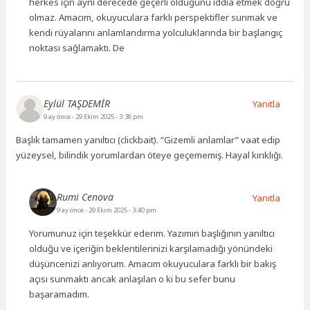
herkes için aynı derecede geçerli olduğunu iddia etmek doğru
olmaz. Amacım, okuyuculara farklı perspektifler sunmak ve
kendi rüyalarını anlamlandırma yolculuklarında bir başlangıç
noktası sağlamaktı. De
Eylül TAŞDEMİR
Yanıtla
9 ay önce
- 29 Ekim 2025 - 3:38 pm
Başlık tamamen yanıltıcı (clickbait). “Gizemli anlamlar” vaat edip
yüzeysel, bilindik yorumlardan öteye geçememiş. Hayal kırıklığı.
Rumi Cenova
Yanıtla
9 ay önce
- 29 Ekim 2025 - 3:40 pm
Yorumunuz için teşekkür ederim. Yazımın başlığının yanıltıcı
olduğu ve içeriğin beklentilerinizi karşılamadığı yönündeki
düşüncenizi anlıyorum. Amacım okuyuculara farklı bir bakış
açısı sunmaktı ancak anlaşılan o ki bu sefer bunu
başaramadım.