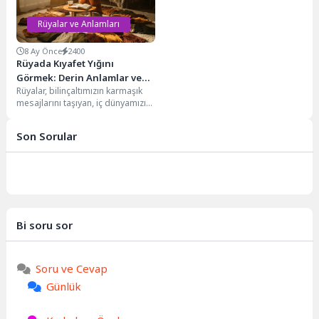
Rüyalar ve Anlamları
8 Ay Önce
2400
Rüyada Kıyafet Yığını
Görmek: Derin Anlamlar ve
Rüyalar, bilinçaltımızın karmaşık
Psikolojik Yansımalar
mesajlarını taşıyan, iç dünyamızın
aynasıdır. Geceleri uykuya
daldığımızda, zihnimiz gün içinde
Son Sorular
yaşadıklarımızı,...
Bi soru sor
Soru ve Cevap
Günlük