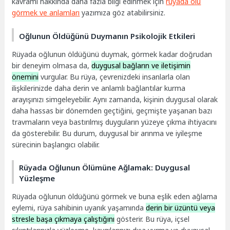
kavramı hakkında daha fazla bilgi edinmek için
rüyada ölü
görmek ve anlamları
yazımıza göz atabilirsiniz.
Oğlunun Öldüğünü Duymanın Psikolojik Etkileri
Rüyada oğlunun öldüğünü duymak, görmek kadar doğrudan
bir deneyim olmasa da,
duygusal bağların ve iletişimin
önemini
vurgular. Bu rüya, çevrenizdeki insanlarla olan
ilişkilerinizde daha derin ve anlamlı bağlantılar kurma
arayışınızı simgeleyebilir. Aynı zamanda, kişinin duygusal olarak
daha hassas bir dönemden geçtiğini, geçmişte yaşanan bazı
travmaların veya bastırılmış duyguların yüzeye çıkma ihtiyacını
da gösterebilir. Bu durum, duygusal bir arınma ve iyileşme
sürecinin başlangıcı olabilir.
Rüyada Oğlunun Ölümüne Ağlamak: Duygusal
Yüzleşme
Rüyada oğlunun öldüğünü görmek ve buna eşlik eden ağlama
eylemi, rüya sahibinin uyanık yaşamında
derin bir üzüntü veya
stresle başa çıkmaya çalıştığını
gösterir. Bu rüya, içsel