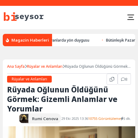
Magazin Haberleri
 leylek yön bulması, hayvanlarda yön duygusu
Bütünleşik Pazarlama: Ma
Ana Sayfa
Rüyalar ve Anlamları
Rüyada Oğlunun Öldüğünü Görmek:
Gizemli Anlamlar ve Yorumlar
Rüyalar ve Anlamları
8
Rüyada Oğlunun Öldüğünü
Görmek: Gizemli Anlamlar ve
Yorumlar
Rumi Cenova
29 Eki 2025 13:36
10755 Görüntüleme
5 dk.