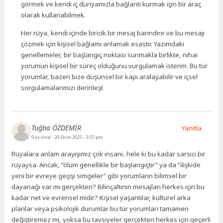
görmek ve kendi iç dünyamızla bağlantı kurmak için bir araç
olarak kullanabilmek.
Her rüya, kendi içinde biricik bir mesaj barındırır ve bu mesajı
çözmek için kişisel bağlamı anlamak esastır. Yazımdaki
genellemeler, bir başlangıç noktası sunmakla birlikte, nihai
yorumun kişisel bir süreç olduğunu vurgulamak isterim. Bu tür
yorumlar, bazen bize düşünsel bir kapı aralayabilir ve içsel
sorgulamalarımızı derinleşt
Tuğba ÖZDEMİR
Yanıtla
9 ay önce
- 29 Ekim 2025 - 3:07 pm
Rüyalara anlam arayışımız çok insani, hele ki bu kadar sarsıcı bir
rüyaysa. Ancak, “ölüm genellikle bir başlangıçtır” ya da “ilişkide
yeni bir evreye geçişi simgeler” gibi yorumların bilimsel bir
dayanağı var mı gerçekten? Bilinçaltının mesajları herkes için bu
kadar net ve evrensel midir? Kişisel yaşantılar, kültürel arka
planlar veya psikolojik durumlar bu tür yorumları tamamen
değiştiremez mi, yoksa bu tavsiyeler gerçekten herkes için geçerli