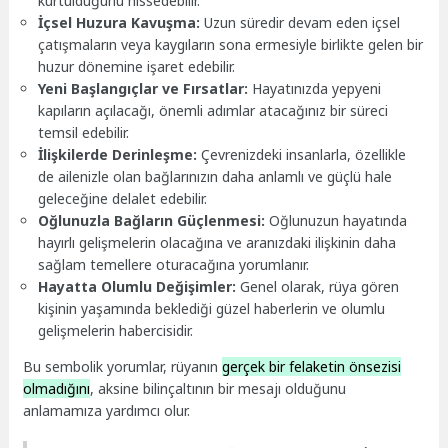
kurtulduğunu hissedebilir.
İçsel Huzura Kavuşma:
Uzun süredir devam eden içsel
çatışmaların veya kaygıların sona ermesiyle birlikte gelen bir
huzur dönemine işaret edebilir.
Yeni Başlangıçlar ve Fırsatlar:
Hayatınızda yepyeni
kapıların açılacağı, önemli adımlar atacağınız bir süreci
temsil edebilir.
İlişkilerde Derinleşme:
Çevrenizdeki insanlarla, özellikle
de ailenizle olan bağlarınızın daha anlamlı ve güçlü hale
geleceğine delalet edebilir.
Oğlunuzla Bağların Güçlenmesi:
Oğlunuzun hayatında
hayırlı gelişmelerin olacağına ve aranızdaki ilişkinin daha
sağlam temellere oturacağına yorumlanır.
Hayatta Olumlu Değişimler:
Genel olarak, rüya gören
kişinin yaşamında beklediği güzel haberlerin ve olumlu
gelişmelerin habercisidir.
Bu sembolik yorumlar, rüyanın
gerçek bir felaketin önsezisi
olmadığını
, aksine bilinçaltının bir mesajı olduğunu
anlamamıza yardımcı olur.