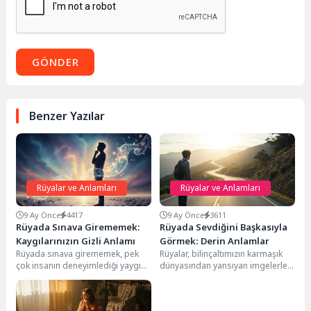
GÖNDER
Benzer Yazılar
Rüyalar ve Anlamları
Rüyalar ve Anlamları
9 Ay Önce
4417
9 Ay Önce
3611
Rüyada Sınava Girememek:
Rüyada Sevdiğini Başkasıyla
Kaygılarınızın Gizli Anlamı
Görmek: Derin Anlamlar
Rüyada sınava girememek, pek
Rüyalar, bilinçaltımızın karmaşık
çok insanın deneyimlediği yaygın
dünyasından yansıyan imgelerle
bir kabustur. Bu tür rüyalar,
dolu, bizlere hayatımıza dair
genellikle yaşamımızdaki...
önemli mesajlar sunan gizemli
pencerelerdir....