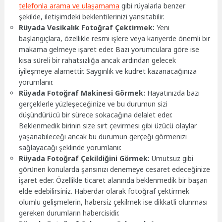
telefonla arama ve ulaşamama
gibi rüyalarla benzer
şekilde, iletişimdeki beklentilerinizi yansıtabilir.
Rüyada Vesikalık Fotoğraf Çektirmek:
Yeni
başlangıçlara, özellikle resmi işlere veya kariyerde önemli bir
makama gelmeye işaret eder. Bazı yorumculara göre ise
kısa süreli bir rahatsızlığa ancak ardından gelecek
iyileşmeye alamettir. Saygınlık ve kudret kazanacağınıza
yorumlanır.
Rüyada Fotoğraf Makinesi Görmek:
Hayatınızda bazı
gerçeklerle yüzleşeceğinize ve bu durumun sizi
düşündürücü bir sürece sokacağına delalet eder.
Beklenmedik birinin size sırt çevirmesi gibi üzücü olaylar
yaşanabileceği ancak bu durumun gerçeği görmenizi
sağlayacağı şeklinde yorumlanır.
Rüyada Fotoğraf Çekildiğini Görmek:
Umutsuz gibi
görünen konularda şansınızı denemeye cesaret edeceğinize
işaret eder. Özellikle ticaret alanında beklenmedik bir başarı
elde edebilirsiniz. Haberdar olarak fotoğraf çektirmek
olumlu gelişmelerin, habersiz çekilmek ise dikkatli olunması
gereken durumların habercisidir.