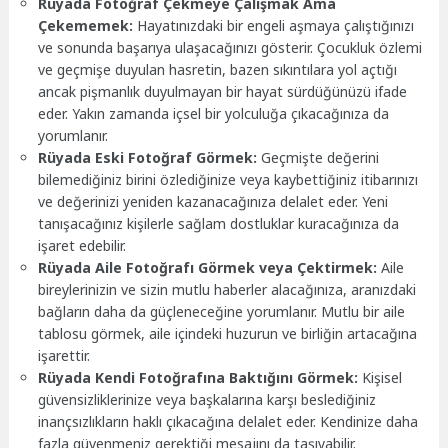
Rüyada Fotoğraf Çekmeye Çalışmak Ama
Çekememek:
Hayatınızdaki bir engeli aşmaya çalıştığınızı
ve sonunda başarıya ulaşacağınızı gösterir. Çocukluk özlemi
ve geçmişe duyulan hasretin, bazen sıkıntılara yol açtığı
ancak pişmanlık duyulmayan bir hayat sürdüğünüzü ifade
eder. Yakın zamanda içsel bir yolculuğa çıkacağınıza da
yorumlanır.
Rüyada Eski Fotoğraf Görmek:
Geçmişte değerini
bilemediğiniz birini özlediğinize veya kaybettiğiniz itibarınızı
ve değerinizi yeniden kazanacağınıza delalet eder. Yeni
tanışacağınız kişilerle sağlam dostluklar kuracağınıza da
işaret edebilir.
Rüyada Aile Fotoğrafı Görmek veya Çektirmek:
Aile
bireylerinizin ve sizin mutlu haberler alacağınıza, aranızdaki
bağların daha da güçleneceğine yorumlanır. Mutlu bir aile
tablosu görmek, aile içindeki huzurun ve birliğin artacağına
işarettir.
Rüyada Kendi Fotoğrafına Baktığını Görmek:
Kişisel
güvensizliklerinize veya başkalarına karşı beslediğiniz
inançsızlıkların haklı çıkacağına delalet eder. Kendinize daha
fazla güvenmeniz gerektiği mesajını da taşıyabilir.