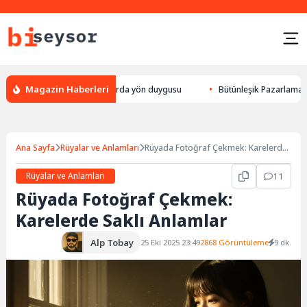
Magazin Haberleri
k yön bulması, hayvanlarda yön duygusu
Bütünleşik Pazarlama: Markalar
Ana Sayfa
Rüyalar ve Anlamları
Rüyada Fotoğraf Çekmek: Karelerde
Saklı Anlamlar
Rüyalar ve Anlamları
11
Rüyada Fotoğraf Çekmek:
Karelerde Saklı Anlamlar
Alp Tobay
25 Eki 2025 23:49
2868 Görüntüleme
9 dk.