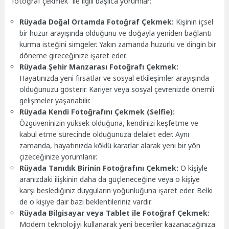
fotoğraf çekmek” ile ilgili başlıca yorumlar:
Rüyada Doğal Ortamda Fotoğraf Çekmek:
Kişinin içsel
bir huzur arayışında olduğunu ve doğayla yeniden bağlantı
kurma isteğini simgeler. Yakın zamanda huzurlu ve dingin bir
döneme gireceğinize işaret eder.
Rüyada Şehir Manzarası Fotoğrafı Çekmek:
Hayatınızda yeni fırsatlar ve sosyal etkileşimler arayışında
olduğunuzu gösterir. Kariyer veya sosyal çevrenizde önemli
gelişmeler yaşanabilir.
Rüyada Kendi Fotoğrafını Çekmek (Selfie):
Özgüveninizin yüksek olduğuna, kendinizi keşfetme ve
kabul etme sürecinde olduğunuza delalet eder. Aynı
zamanda, hayatınızda köklü kararlar alarak yeni bir yön
çizeceğinize yorumlanır.
Rüyada Tanıdık Birinin Fotoğrafını Çekmek:
O kişiyle
aranızdaki ilişkinin daha da güçleneceğine veya o kişiye
karşı beslediğiniz duyguların yoğunluğuna işaret eder. Belki
de o kişiye dair bazı beklentileriniz vardır.
Rüyada Bilgisayar veya Tablet ile Fotoğraf Çekmek:
Modern teknolojiyi kullanarak yeni beceriler kazanacağınıza