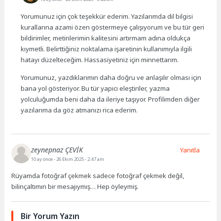
Yorumunuz için çok teşekkür ederim. Yazılarımda dil bilgisi
kurallarına azami özen göstermeye çalışıyorum ve bu tür geri
bildirimler, metinlerimin kalitesini artırmam adına oldukça
kıymetli. Belirttiğiniz noktalama işaretinin kullanımıyla ilgili
hatayı düzelteceğim. Hassasiyetiniz için minnettarım.
Yorumunuz, yazdıklarımın daha doğru ve anlaşılır olması için
bana yol gösteriyor. Bu tür yapıcı eleştiriler, yazma
yolculuğumda beni daha da ileriye taşıyor. Profilimden diğer
yazılarıma da göz atmanızı rica ederim.
zeynepnaz ÇEVİK
Yanıtla
10 ay önce
- 26 Ekim 2025 - 2:47 am
Rüyamda fotoğraf çekmek sadece fotoğraf çekmek değil,
bilinçaltımın bir mesajıymış… Hep öyleymiş.
Bir Yorum Yazın