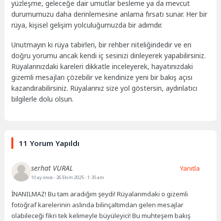
yüzleşme, geleceğe dair umutlar besleme ya da mevcut
durumumuzu daha derinlemesine anlama fırsatı sunar. Her bir
rüya, kişisel gelişim yolculuğumuzda bir adımdır.
Unutmayın ki rüya tabirleri, bir rehber niteliğindedir ve en
doğru yorumu ancak kendi iç sesinizi dinleyerek yapabilirsiniz.
Rüyalarınızdaki kareleri dikkatle inceleyerek, hayatınızdaki
gizemli mesajları çözebilir ve kendinize yeni bir bakış açısı
kazandırabilirsiniz. Rüyalarınız size yol göstersin, aydınlatıcı
bilgilerle dolu olsun.
11 Yorum Yapıldı
serhat VURAL
Yanıtla
10 ay önce
- 26 Ekim 2025 - 1:35 am
İNANILMAZ! Bu tam aradığım şeydi! Rüyalarımdaki o gizemli
fotoğraf karelerinin aslında bilinçaltımdan gelen mesajlar
olabileceği fikri tek kelimeyle büyüleyici! Bu muhteşem bakış