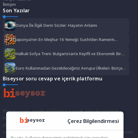
İletişim
Son Yazılar
Dünya İle İlgili Derin Sözler: Hayatın Anlamı
Japonya’nın En Meşhur 16 Yemeği: Sushi’den Ramen’e
Lezzet Şöleni
Halkalı Sofya Treni: Bulgaristan’a Keyifli ve Ekonomik Bir
Yolculuk
Euro Kullanmadan Gezebileceğiniz Avrupa Ülkeleri: Bütçe
Dostu Rotalar
Biseysor soru cevap ve içerik platformu
Biseysor.com, merak ettiklerinizi sormak, bilgi alışverişinde
bulunmak ve fikirlerinizi paylaşmak için bir araya geldiğimiz bir
Çerez Bilgilendirmesi
platformdur.
İster kayıtlı bir kullanıcı olarak topluluğumuza katılın, ister anonim
Bu site, kullanıcı deneyimini geliştirmek için çerezleri