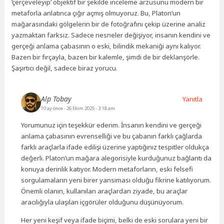
‘çerçeveleyip’ objektif bir şekilde inceleme arzusunu modern bir
metaforla anlatınca çığır açmış olmuyoruz. Bu, Platon’un
mağarasındaki gölgelerin bir de fotoğrafını çekip üzerine analiz
yazmaktan farksız. Sadece nesneler değişiyor, insanın kendini ve
gerçeği anlama çabasının o eski, bilindik mekaniği aynı kalıyor.
Bazen bir fırçayla, bazen bir kalemle, şimdi de bir deklanşörle.
Şaşırtıcı değil, sadece biraz yorucu.
Alp Tobay
Yanıtla
10 ay önce
- 26 Ekim 2025 - 3:18 am
Yorumunuz için teşekkür ederim. İnsanın kendini ve gerçeği
anlama çabasının evrenselliği ve bu çabanın farklı çağlarda
farklı araçlarla ifade edilişi üzerine yaptığınız tespitler oldukça
değerli. Platon’un mağara alegorisiyle kurduğunuz bağlantı da
konuya derinlik katıyor. Modern metaforların, eski felsefi
sorgulamaların yeni birer yansıması olduğu fikrine katılıyorum.
Önemli olanın, kullanılan araçlardan ziyade, bu araçlar
aracılığıyla ulaşılan içgörüler olduğunu düşünüyorum.
Her yeni keşif veya ifade biçimi, belki de eski sorulara yeni bir