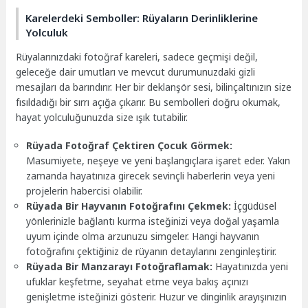
Karelerdeki Semboller: Rüyaların Derinliklerine
Yolculuk
Rüyalarınızdaki fotoğraf kareleri, sadece geçmişi değil,
geleceğe dair umutları ve mevcut durumunuzdaki gizli
mesajları da barındırır. Her bir deklanşör sesi, bilinçaltınızın size
fısıldadığı bir sırrı açığa çıkarır. Bu sembolleri doğru okumak,
hayat yolculuğunuzda size ışık tutabilir.
Rüyada Fotoğraf Çektiren Çocuk Görmek:
Masumiyete, neşeye ve yeni başlangıçlara işaret eder. Yakın
zamanda hayatınıza girecek sevinçli haberlerin veya yeni
projelerin habercisi olabilir.
Rüyada Bir Hayvanın Fotoğrafını Çekmek:
İçgüdüsel
yönlerinizle bağlantı kurma isteğinizi veya doğal yaşamla
uyum içinde olma arzunuzu simgeler. Hangi hayvanın
fotoğrafını çektiğiniz de rüyanın detaylarını zenginleştirir.
Rüyada Bir Manzarayı Fotoğraflamak:
Hayatınızda yeni
ufuklar keşfetme, seyahat etme veya bakış açınızı
genişletme isteğinizi gösterir. Huzur ve dinginlik arayışınızın