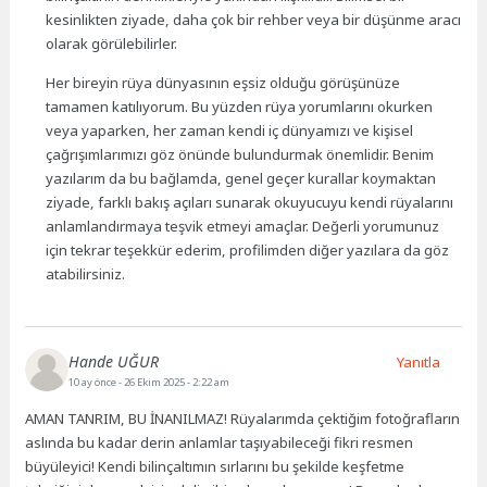
kesinlikten ziyade, daha çok bir rehber veya bir düşünme aracı
olarak görülebilirler.
Her bireyin rüya dünyasının eşsiz olduğu görüşünüze
tamamen katılıyorum. Bu yüzden rüya yorumlarını okurken
veya yaparken, her zaman kendi iç dünyamızı ve kişisel
çağrışımlarımızı göz önünde bulundurmak önemlidir. Benim
yazılarım da bu bağlamda, genel geçer kurallar koymaktan
ziyade, farklı bakış açıları sunarak okuyucuyu kendi rüyalarını
anlamlandırmaya teşvik etmeyi amaçlar. Değerli yorumunuz
için tekrar teşekkür ederim, profilimden diğer yazılara da göz
atabilirsiniz.
Hande UĞUR
Yanıtla
10 ay önce
- 26 Ekim 2025 - 2:22 am
AMAN TANRIM, BU İNANILMAZ! Rüyalarımda çektiğim fotoğrafların
aslında bu kadar derin anlamlar taşıyabileceği fikri resmen
büyüleyici! Kendi bilinçaltımın sırlarını bu şekilde keşfetme