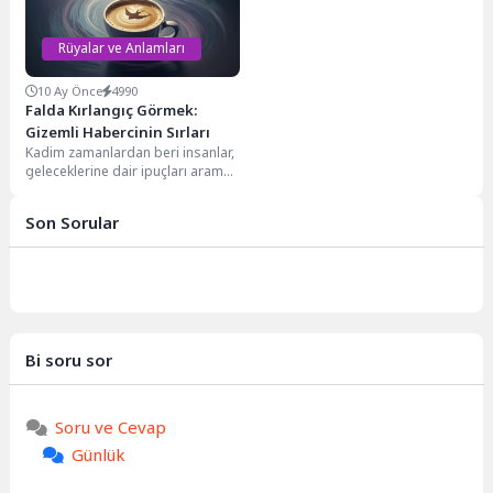
Rüyalar ve Anlamları
10 Ay Önce
4990
Falda Kırlangıç Görmek:
Gizemli Habercinin Sırları
Kadim zamanlardan beri insanlar,
geleceklerine dair ipuçları aramak
için çeşitli yöntemlere
başvurmuşlardır. Kahve falı da...
Son Sorular
Bi soru sor
Soru ve Cevap
Günlük