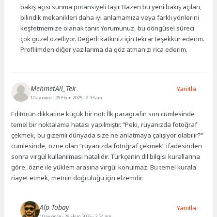
bakış açısı sunma potansiyeli taşır. Bazen bu yeni bakış açıları,
bilindik mekanikleri daha iyi anlamamıza veya farklı yönlerini
keşfetmemize olanak tanır. Yorumunuz, bu döngüsel süreci
çok güzel özetliyor. Değerli katkınız için tekrar teşekkür ederim.
Profilimden diğer yazılarıma da göz atmanızı rica ederim.
MehmetAli_Tek
Yanıtla
10 ay önce
- 26 Ekim 2025 - 2:33 am
Editörün dikkatine küçük bir not: İlk paragrafın son cümlesinde
temel bir noktalama hatası yapılmıştır. “Peki, rüyanızda fotoğraf
çekmek, bu gizemli dünyada size ne anlatmaya çalışıyor olabilir?”
cümlesinde, özne olan “rüyanızda fotoğraf çekmek” ifadesinden
sonra virgül kullanılması hatalıdır. Türkçenin dil bilgisi kurallarına
göre, özne ile yüklem arasına virgül konulmaz. Bu temel kurala
riayet etmek, metnin doğruluğu için elzemdir.
Alp Tobay
Yanıtla
10 ay önce
- 26 Ekim 2025 - 3:24 am