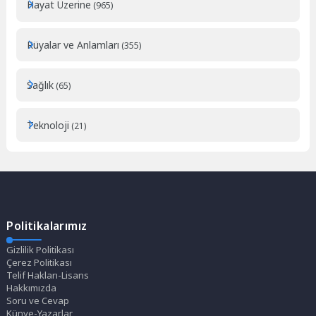
Hayat Üzerine
(965)
Rüyalar ve Anlamları
(355)
Sağlık
(65)
Teknoloji
(21)
Politikalarımız
Gizlilik Politikası
Çerez Politikası
Telif Hakları-Lisans
Hakkımızda
Soru ve Cevap
Künye-Yazarlar