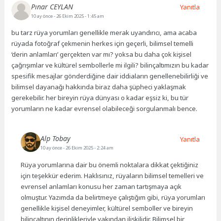
Pınar CEYLAN
Yanıtla
10 ay önce
- 26 Ekim 2025 - 1:45 am
bu tarz rüya yorumları genellikle merak uyandırıcı, ama acaba
rüyada fotoğraf çekmenin herkes için geçerli, bilimsel temelli
‘derin anlamları’ gerçekten var mı? yoksa bu daha çok kişisel
çağrışımlar ve kültürel sembollerle mi ilgili? bilinçaltımızın bu kadar
spesifik mesajlar gönderdiğine dair iddiaların genellenebilirliği ve
bilimsel dayanağı hakkında biraz daha şüpheci yaklaşmak
gerekebilir. her bireyin rüya dünyası o kadar eşsiz ki, bu tür
yorumların ne kadar evrensel olabileceği sorgulanmalı bence.
Alp Tobay
Yanıtla
10 ay önce
- 26 Ekim 2025 - 2:24 am
Rüya yorumlarına dair bu önemli noktalara dikkat çektiğiniz
için teşekkür ederim. Haklısınız, rüyaların bilimsel temelleri ve
evrensel anlamları konusu her zaman tartışmaya açık
olmuştur. Yazımda da belirtmeye çalıştığım gibi, rüya yorumları
genellikle kişisel deneyimler, kültürel semboller ve bireyin
bilinçaltının derinlikleriyle yakından ilişkilidir. Bilimsel bir