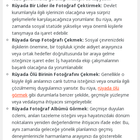
Rüyada Bir Lider ile Fotoğraf Çektirmek:
Devlet
kurumlarıyla ilgili işlerinizin olacağına veya sürpriz
gelişmelerle karşılaşacağınıza yorumlanır. Bu rüya, aynı
zamanda sosyal statüde yükselişe veya önemli kişilerle
tanışmaya da işaret edebilir.
Rüyada Grup Fotoğrafı Çekmek:
Sosyal çevrenizdeki
ilişkilerin önemine, bir topluluk içinde aidiyet arayışınıza
veya ortak hedefler doğrultusunda bir araya gelme
isteğinize işaret eder. İş hayatında ekip çalışmalarının
başarılı olacağına da yorumlanabilir.
Rüyada Ölü Birinin Fotoğrafını Çekmek:
Genellikle o
kişiyle ilgili anılarınızı canlı tutma isteğinizi veya onunla ilgili
çözülmemiş duygularınızı yansıtır. Bu rüya,
rüyada ölü
görmek
gibi durumlarla benzer şekilde, geçmişle yüzleşme
veya vedalaşma ihtiyacını simgeleyebilir.
Rüyada Fotoğraf Albümü Görmek:
Geçmişe duyulan
özlemi, anıları tazeleme isteğini veya hayatınızdaki dönüm
noktalarını yeniden değerlendirme ihtiyacını ifade eder. Bu,
aynı zamanda geleceğe yönelik planlarınızı geçmiş
deneyimlerinizle harmanlama arayışınızı da gösterebilir.