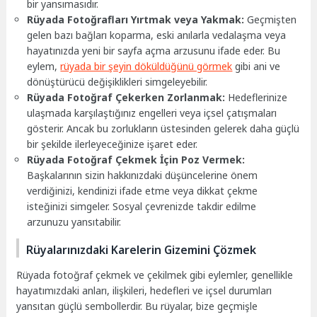
bir yansımasıdır.
Rüyada Fotoğrafları Yırtmak veya Yakmak:
Geçmişten
gelen bazı bağları koparma, eski anılarla vedalaşma veya
hayatınızda yeni bir sayfa açma arzusunu ifade eder. Bu
eylem,
rüyada bir şeyin döküldüğünü görmek
gibi ani ve
dönüştürücü değişiklikleri simgeleyebilir.
Rüyada Fotoğraf Çekerken Zorlanmak:
Hedeflerinize
ulaşmada karşılaştığınız engelleri veya içsel çatışmaları
gösterir. Ancak bu zorlukların üstesinden gelerek daha güçlü
bir şekilde ilerleyeceğinize işaret eder.
Rüyada Fotoğraf Çekmek İçin Poz Vermek:
Başkalarının sizin hakkınızdaki düşüncelerine önem
verdiğinizi, kendinizi ifade etme veya dikkat çekme
isteğinizi simgeler. Sosyal çevrenizde takdir edilme
arzunuzu yansıtabilir.
Rüyalarınızdaki Karelerin Gizemini Çözmek
Rüyada fotoğraf çekmek ve çekilmek gibi eylemler, genellikle
hayatımızdaki anları, ilişkileri, hedefleri ve içsel durumları
yansıtan güçlü sembollerdir. Bu rüyalar, bize geçmişle