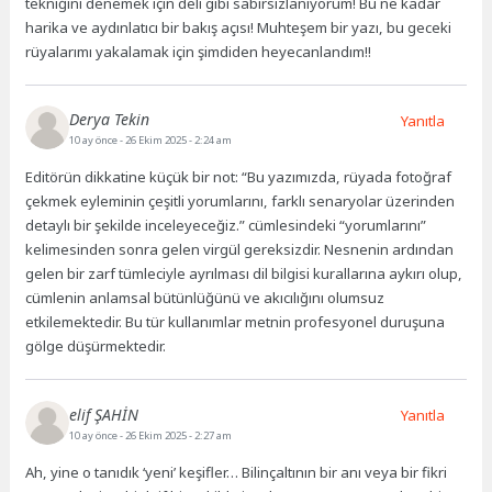
tekniğini denemek için deli gibi sabırsızlanıyorum! Bu ne kadar
harika ve aydınlatıcı bir bakış açısı! Muhteşem bir yazı, bu geceki
rüyalarımı yakalamak için şimdiden heyecanlandım!!
Derya Tekin
Yanıtla
10 ay önce
- 26 Ekim 2025 - 2:24 am
Editörün dikkatine küçük bir not: “Bu yazımızda, rüyada fotoğraf
çekmek eyleminin çeşitli yorumlarını, farklı senaryolar üzerinden
detaylı bir şekilde inceleyeceğiz.” cümlesindeki “yorumlarını”
kelimesinden sonra gelen virgül gereksizdir. Nesnenin ardından
gelen bir zarf tümleciyle ayrılması dil bilgisi kurallarına aykırı olup,
cümlenin anlamsal bütünlüğünü ve akıcılığını olumsuz
etkilemektedir. Bu tür kullanımlar metnin profesyonel duruşuna
gölge düşürmektedir.
elif ŞAHİN
Yanıtla
10 ay önce
- 26 Ekim 2025 - 2:27 am
Ah, yine o tanıdık ‘yeni’ keşifler… Bilinçaltının bir anı veya bir fikri