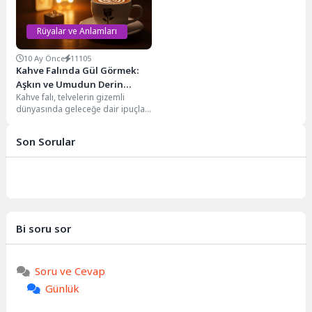
Rüyalar ve Anlamları
10 Ay Önce
11105
Kahve Falında Gül Görmek:
Aşkın ve Umudun Derin
Kahve falı, telvelerin gizemli
Sembolü
dünyasında geleceğe dair ipuçları
arayan kadim bir gelenektir. Bu
sembollerle dolu...
Son Sorular
Bi soru sor
Soru ve Cevap
Günlük