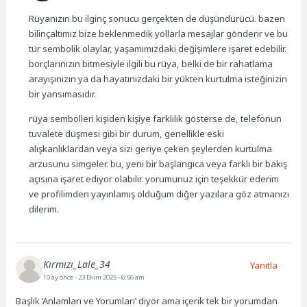
Rüyanızın bu ilginç sonucu gerçekten de düşündürücü. bazen
bilinçaltımız bize beklenmedik yollarla mesajlar gönderir ve bu
tür sembolik olaylar, yaşamımızdaki değişimlere işaret edebilir.
borçlarınızın bitmesiyle ilgili bu rüya, belki de bir rahatlama
arayışınızın ya da hayatınızdaki bir yükten kurtulma isteğinizin
bir yansımasıdır.
rüya sembolleri kişiden kişiye farklılık gösterse de, telefonun
tuvalete düşmesi gibi bir durum, genellikle eski
alışkanlıklardan veya sizi geriye çeken şeylerden kurtulma
arzusunu simgeler. bu, yeni bir başlangıca veya farklı bir bakış
açısına işaret ediyor olabilir. yorumunuz için teşekkür ederim
ve profilimden yayınlamış olduğum diğer yazılara göz atmanızı
dilerim.
Kırmızı_Lale_34
Yanıtla
10 ay önce
- 23 Ekim 2025 - 6:56 am
Başlık ‘Anlamları ve Yorumları’ diyor ama içerik tek bir yorumdan