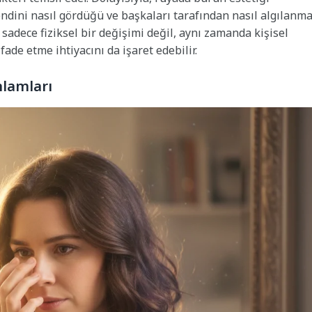
ndini nasıl gördüğü ve başkaları tarafından nasıl algılanm
 sadece fiziksel bir değişimi değil, aynı zamanda kişisel
de etme ihtiyacını da işaret edebilir.
nlamları