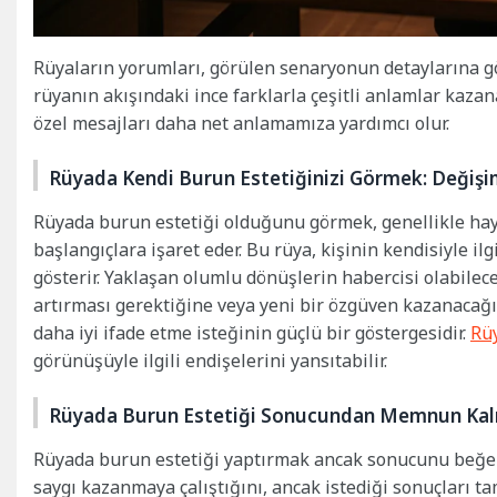
Rüyaların yorumları, görülen senaryonun detaylarına göre 
rüyanın akışındaki ince farklarla çeşitli anlamlar kazan
özel mesajları daha net anlamamıza yardımcı olur.
Rüyada Kendi Burun Estetiğinizi Görmek: Değiş
Rüyada burun estetiği olduğunu görmek, genellikle hay
başlangıçlara işaret eder. Bu rüya, kişinin kendisiyle ilg
gösterir. Yaklaşan olumlu dönüşlerin habercisi olabilec
artırması gerektiğine veya yeni bir özgüven kazanacağın
daha iyi ifade etme isteğinin güçlü bir göstergesidir.
Rüy
görünüşüyle ilgili endişelerini yansıtabilir.
Rüyada Burun Estetiği Sonucundan Memnun Kal
Rüyada burun estetiği yaptırmak ancak sonucunu beğenm
saygı kazanmaya çalıştığını, ancak istediği sonuçları ta