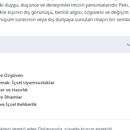
 duygu, düşünce ve deneyimlerimizin yansımalarıdır. Peki,
le kişinin dış görünüşü, benlik algısı, özgüveni ve değişim
 dönüşüm sürecinin veya dış dünyaya sunulan imajın bir semb
 ve Özgüven
mak: İçsel Uyumsuzluklar
r ve Hazırlık
ve İlhamlar
e İçsel Rehberlik
teri temsil eder. Dolayısıyla, rüyada burun estetiği