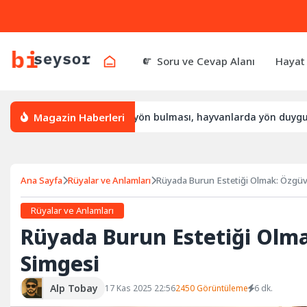
Soru ve Cevap Alanı
Hayat
Magazin Haberleri
 yön bulur, leylek yön bulması, hayvanlarda yön duygusu
B
Ana Sayfa
Rüyalar ve Anlamları
Rüyada Burun Estetiği Olmak: Özgü
Rüyalar ve Anlamları
Rüyada Burun Estetiği Ol
Simgesi
Alp Tobay
17 Kas 2025 22:56
2450 Görüntüleme
6 dk.