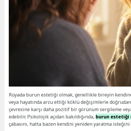
Rüyada burun estetiği olmak, genellikle bireyin kendi
veya hayatında arzu ettiği köklü değişimlerle doğrudan b
çevresine karşı daha pozitif bir görünüm sergileme ve
edebilir. Psikolojik açıdan bakıldığında,
burun estetiği 
çabasını, hatta bazen kendini yeniden yaratma isteğini 