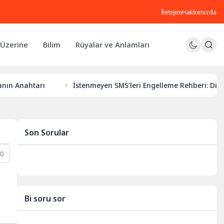
İletişim
Hakkımızda
Üzerine
Bilim
Rüyalar ve Anlamları
ı
İstenmeyen SMS’leri Engelleme Rehberi: Dijital Huzurunu
Son Sorular
0
Bi soru sor