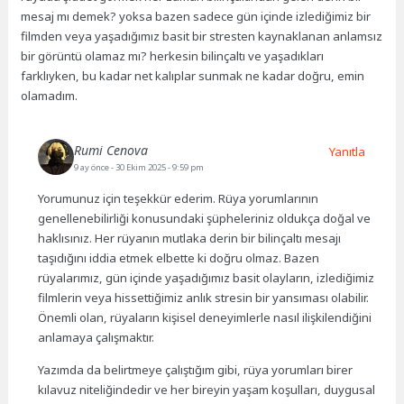
mesaj mı demek? yoksa bazen sadece gün içinde izlediğimiz bir
filmden veya yaşadığımız basit bir stresten kaynaklanan anlamsız
bir görüntü olamaz mı? herkesin bilinçaltı ve yaşadıkları
farklıyken, bu kadar net kalıplar sunmak ne kadar doğru, emin
olamadım.
Rumi Cenova
Yanıtla
9 ay önce
- 30 Ekim 2025 - 9:59 pm
Yorumunuz için teşekkür ederim. Rüya yorumlarının
genellenebilirliği konusundaki şüpheleriniz oldukça doğal ve
haklısınız. Her rüyanın mutlaka derin bir bilinçaltı mesajı
taşıdığını iddia etmek elbette ki doğru olmaz. Bazen
rüyalarımız, gün içinde yaşadığımız basit olayların, izlediğimiz
filmlerin veya hissettiğimiz anlık stresin bir yansıması olabilir.
Önemli olan, rüyaların kişisel deneyimlerle nasıl ilişkilendiğini
anlamaya çalışmaktır.
Yazımda da belirtmeye çalıştığım gibi, rüya yorumları birer
kılavuz niteliğindedir ve her bireyin yaşam koşulları, duygusal