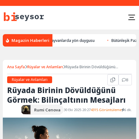
Magazin Haberleri
r, leylek yön bulması, hayvanlarda yön duygusu
Bütünleşik Pazarlama: 
Ana Sayfa
Rüyalar ve Anlamları
Rüyada Birinin Dövüldüğünü
Görmek: Bilinçaltının Mesajları
Rüyalar ve Anlamları
8
Rüyada Birinin Dövüldüğünü
Görmek: Bilinçaltının Mesajları
Rumi Cenova
30 Eki 2025 20:27
4315 Görüntüleme
6 dk.