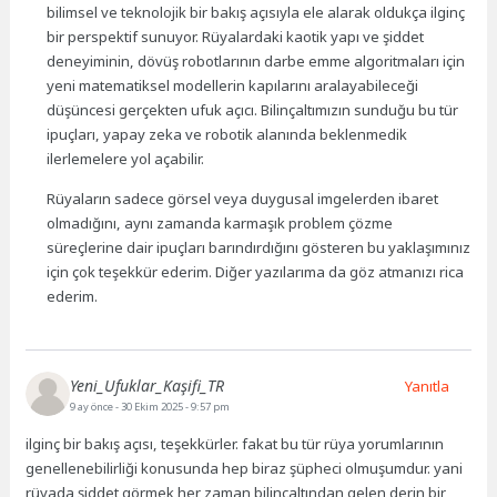
bilimsel ve teknolojik bir bakış açısıyla ele alarak oldukça ilginç
bir perspektif sunuyor. Rüyalardaki kaotik yapı ve şiddet
deneyiminin, dövüş robotlarının darbe emme algoritmaları için
yeni matematiksel modellerin kapılarını aralayabileceği
düşüncesi gerçekten ufuk açıcı. Bilinçaltımızın sunduğu bu tür
ipuçları, yapay zeka ve robotik alanında beklenmedik
ilerlemelere yol açabilir.
Rüyaların sadece görsel veya duygusal imgelerden ibaret
olmadığını, aynı zamanda karmaşık problem çözme
süreçlerine dair ipuçları barındırdığını gösteren bu yaklaşımınız
için çok teşekkür ederim. Diğer yazılarıma da göz atmanızı rica
ederim.
Yeni_Ufuklar_Kaşifi_TR
Yanıtla
9 ay önce
- 30 Ekim 2025 - 9:57 pm
ilginç bir bakış açısı, teşekkürler. fakat bu tür rüya yorumlarının
genellenebilirliği konusunda hep biraz şüpheci olmuşumdur. yani
rüyada şiddet görmek her zaman bilinçaltından gelen derin bir