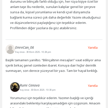
durumu ve bilinçaltı farklı olduğu için, her rüya kişiye özel bir
anlam taşır. Bu nedenle, sunulan kalıplar genel bir çerçeve
sunsa da, kişisel yorumlama ve kendi içsel dünyamızla
bağlantı kurma süreci çok daha değerlidir. Yazımı okuduğunuz
ve düşüncelerinizi paylaştığınız için teşekkür ederim.
Profilimden diğer yazılara da göz atabilirsiniz.
EmreCan_06
Yanıtla
9 ay önce
- 30 Ekim 2025 - 10:28 pm
Başlık tamamen yanıltıcı. “Bilinçaltının mesajları” vaat ediliyor ama
içerik birkaç genel cümleden ibaret. Konuya dair hiçbir derinlik
sunmayan, son derece yüzeysel bir yazı. Tam bir hayal kırıklığı.
Rumi Cenova
Yanıtla
9 ay önce
- 30 Ekim 2025 - 10:30 pm
Yorumunuz için teşekkür ederim. Yazımın başlığı ve içeriği
arasındaki beklentiyi karşılayamadığım için üzgünüm. Amacım