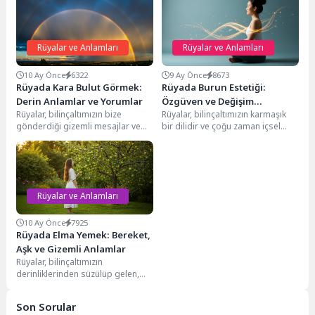
Rüyalar ve Anlamları
Rüyalar ve Anlamları
10 Ay Önce
6322
9 Ay Önce
8673
Rüyada Kara Bulut Görmek:
Rüyada Burun Estetiği:
Derin Anlamlar ve Yorumlar
Özgüven ve Değişim
Rüyalar, bilinçaltımızın bize
Rüyalar, bilinçaltımızın karmaşık
Sembolleri
gönderdiği gizemli mesajlar ve
bir dilidir ve çoğu zaman içsel
hayatımızın farklı dönemlerine
dünyamızdaki arzuları, korkuları
dair ipuçları barındırır. Bu
ve değişim beklentilerini...
mesajlar...
Rüyalar ve Anlamları
10 Ay Önce
7925
Rüyada Elma Yemek: Bereket,
Aşk ve Gizemli Anlamlar
Rüyalar, bilinçaltımızın
derinliklerinden süzülüp gelen,
bazen karmaşık bazen de oldukça
net mesajlar taşıyan gizemli
Son Sorular
dünyalardır....