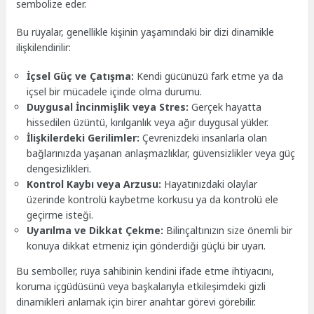
sembolize eder.
Bu rüyalar, genellikle kişinin yaşamındaki bir dizi dinamikle
ilişkilendirilir:
İçsel Güç ve Çatışma:
Kendi gücünüzü fark etme ya da
içsel bir mücadele içinde olma durumu.
Duygusal İncinmişlik veya Stres:
Gerçek hayatta
hissedilen üzüntü, kırılganlık veya ağır duygusal yükler.
İlişkilerdeki Gerilimler:
Çevrenizdeki insanlarla olan
bağlarınızda yaşanan anlaşmazlıklar, güvensizlikler veya güç
dengesizlikleri.
Kontrol Kaybı veya Arzusu:
Hayatınızdaki olaylar
üzerinde kontrolü kaybetme korkusu ya da kontrolü ele
geçirme isteği.
Uyarılma ve Dikkat Çekme:
Bilinçaltınızın size önemli bir
konuya dikkat etmeniz için gönderdiği güçlü bir uyarı.
Bu semboller, rüya sahibinin kendini ifade etme ihtiyacını,
koruma içgüdüsünü veya başkalarıyla etkileşimdeki gizli
dinamikleri anlamak için birer anahtar görevi görebilir.