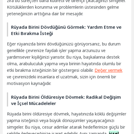
zira bu süreçten daha kudretli ve dirençli çıkacağınızı simgeler.
Kötülüklerden korunma ve problemlerin üstesinden gelme
yeteneğinizin arttığına dair bir mesajdır.
Rüyada Birini Dövdüğünü Görmek: Yardım Etme ve
Etki Bırakma İsteği
Eğer rüyanızda birini dövdüğünüzü görüyorsanız, bu durum
genellikle çevrenize faydalı işler yapma arzunuzu ve
yardımsever kişiliğinizi yansıtır. Bu rüya, başkalarına destek
olma, arabuluculuk yapma veya birinin hayatında olumlu bir
etki bırakma isteğinizin bir göstergesi olabilir.
Değer vermek
ve çevrenizdeki insanlara el uzatmak, sizin için önemli bir
motivasyon kaynağıdır.
Rüyada Birini Öldüresiye Dövmek: Radikal Değişim
ve İçsel Mücadeleler
Rüyada birini öldüresiye dövmek, hayatınızda köklü değişimler
yapma isteğinizi veya büyük dönüşümler yaşayacağınızı
simgeler. Bu rüya, cesur adımlar atarak hedeflerinize güçlü bir
şekilde ilerleyeceğinize işaret edebilir. Aynı zamanda,
içsel