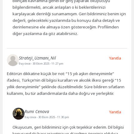
bilinçaltı kavramına genel bir giriş yaparak okuyucuyu
bilgilendirmekti, ancak anlaşılan o ki beklentilerinizi
karşılayacak derinliği sunamamışım. Geri bildiriminiz benim için
değerli, gelecekteki yazılarımda bu konuyu daha detaylı ve
derinlemesine ele almaya özen göstereceğim. Profilimden
diğer yazılarıma da göz atabilirsiniz.
Strateji_Uzmanı_Nil
Yanıtla
9 ay önce
- 30 Ekim 2025 - 11:27 pm
Editörün dikkatine küçük bir not: “15 yılı aşkın deneyimimle”
ifadesi, Türkçe’nin dil bilgisi kuralları ve akıcılık ilkesi gereği “15
yıllık deneyimimle” şeklinde düzeltilmelidir. Süre bildiren sıfatların
kullanımı, bu tür adlandırmalarda daha doğru ve yerleşiktir.
Rumi Cenova
Yanıtla
9 ay önce
- 30 Ekim 2025 - 11:30 pm
Okuyucum, geri bildiriminiz için çok teşekkür ederim. Dil bilgisi
konusundaki hassasiyetiniz ve düzeltme öneriniz oldukça