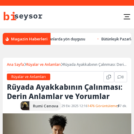
Magazin Haberleri
eylek yön bulması, hayvanlarda yön duygusu
Bütünleşik Pazarlama: Mark
Ana Sayfa
Rüyalar ve Anlamları
Rüyada Ayakkabının Çalınması: Derin
Anlamlar ve Yorumlar
Rüyalar ve Anlamları
8
Rüyada Ayakkabının Çalınması:
Derin Anlamlar ve Yorumlar
Rumi Cenova
29 Eki 2025 12:16
1476 Görüntüleme
7 dk.