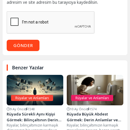
adresim ve site adresim bu tarayıcıya kaydedilsin.
GÖNDER
Benzer Yazılar
Rüyalar ve Anlamları
Rüyalar ve Anlamları
9 Ay Önce
7248
10 Ay Önce
1574
Rüyada Sürekli Aynı Kişiyi
Rüyada Büyük Abdest
Görmek: Bilinçaltının Derin
Görmek: Derin Anlamlar ve
Rüyalar, bilinçaltımızın karmaşık
Rüyalar, bilinçaltımızın karmaşık
Mesajları
Yorumlar