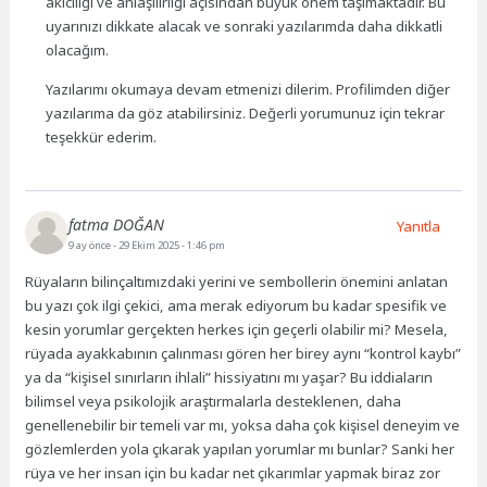
akıcılığı ve anlaşılırlığı açısından büyük önem taşımaktadır. Bu
uyarınızı dikkate alacak ve sonraki yazılarımda daha dikkatli
olacağım.
Yazılarımı okumaya devam etmenizi dilerim. Profilimden diğer
yazılarıma da göz atabilirsiniz. Değerli yorumunuz için tekrar
teşekkür ederim.
fatma DOĞAN
Yanıtla
9 ay önce
- 29 Ekim 2025 - 1:46 pm
Rüyaların bilinçaltımızdaki yerini ve sembollerin önemini anlatan
bu yazı çok ilgi çekici, ama merak ediyorum bu kadar spesifik ve
kesin yorumlar gerçekten herkes için geçerli olabilir mi? Mesela,
rüyada ayakkabının çalınması gören her birey aynı “kontrol kaybı”
ya da “kişisel sınırların ihlali” hissiyatını mı yaşar? Bu iddiaların
bilimsel veya psikolojik araştırmalarla desteklenen, daha
genellenebilir bir temeli var mı, yoksa daha çok kişisel deneyim ve
gözlemlerden yola çıkarak yapılan yorumlar mı bunlar? Sanki her
rüya ve her insan için bu kadar net çıkarımlar yapmak biraz zor