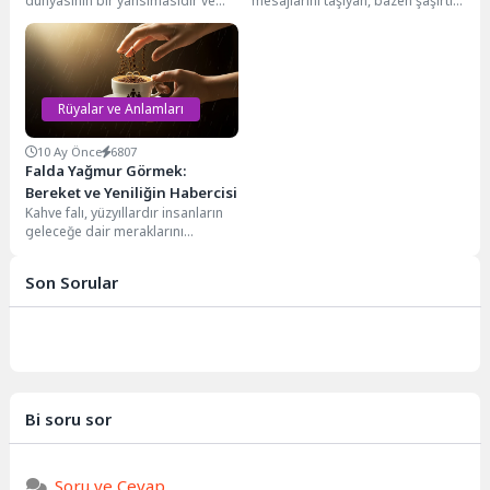
dünyasının bir yansımasıdır ve
mesajlarını taşıyan, bazen şaşırtıcı
bazen bize önemli mesajlar
bazen de düşündürücü imgelerle
fısıldar. Özellikle rüyada sürekli...
dolu bir dünyadır. Bu...
Rüyalar ve Anlamları
10 Ay Önce
6807
Falda Yağmur Görmek:
Bereket ve Yeniliğin Habercisi
Kahve falı, yüzyıllardır insanların
geleceğe dair meraklarını
gidermek, içsel dünyalarına ışık
tutmak ve yaşamlarındaki olası...
Son Sorular
Bi soru sor
Soru ve Cevap