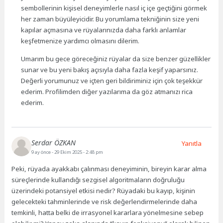
sembollerinin kişisel deneyimlerle nasıl iç içe geçtiğini görmek
her zaman büyüleyicidir. Bu yorumlama tekniğinin size yeni
kapılar açmasına ve rüyalarınızda daha farklı anlamlar
keşfetmenize yardımcı olmasını dilerim.
Umarım bu gece göreceğiniz rüyalar da size benzer güzellikler
sunar ve bu yeni bakış açısıyla daha fazla keşif yaparsınız.
Değerli yorumunuz ve içten geri bildiriminiz için çok teşekkür
ederim. Profilimden diğer yazılarıma da göz atmanızı rica
ederim.
Serdar ÖZKAN
Yanıtla
9 ay önce
- 29 Ekim 2025 - 2:48 pm
Peki, rüyada ayakkabı çalınması deneyiminin, bireyin karar alma
süreçlerinde kullandığı sezgisel algoritmaların doğruluğu
üzerindeki potansiyel etkisi nedir? Rüyadaki bu kayıp, kişinin
gelecekteki tahminlerinde ve risk değerlendirmelerinde daha
temkinli, hatta belki de irrasyonel kararlara yönelmesine sebep