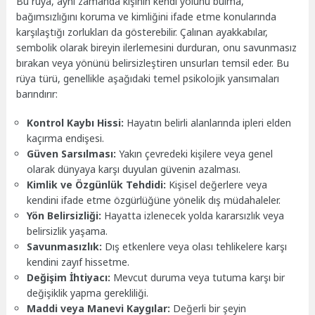
Bu rüya, aynı zamanda kişinin kendi yolunu bulma,
bağımsızlığını koruma ve kimliğini ifade etme konularında
karşılaştığı zorlukları da gösterebilir. Çalınan ayakkabılar,
sembolik olarak bireyin ilerlemesini durduran, onu savunmasız
bırakan veya yönünü belirsizleştiren unsurları temsil eder. Bu
rüya türü, genellikle aşağıdaki temel psikolojik yansımaları
barındırır:
Kontrol Kaybı Hissi:
Hayatın belirli alanlarında ipleri elden
kaçırma endişesi.
Güven Sarsılması:
Yakın çevredeki kişilere veya genel
olarak dünyaya karşı duyulan güvenin azalması.
Kimlik ve Özgünlük Tehdidi:
Kişisel değerlere veya
kendini ifade etme özgürlüğüne yönelik dış müdahaleler.
Yön Belirsizliği:
Hayatta izlenecek yolda kararsızlık veya
belirsizlik yaşama.
Savunmasızlık:
Dış etkenlere veya olası tehlikelere karşı
kendini zayıf hissetme.
Değişim İhtiyacı:
Mevcut duruma veya tutuma karşı bir
değişiklik yapma gerekliliği.
Maddi veya Manevi Kaygılar:
Değerli bir şeyin