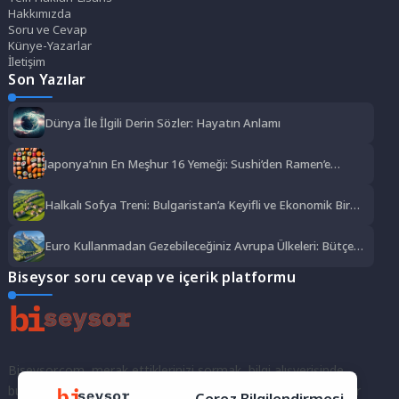
Hakkımızda
Soru ve Cevap
Künye-Yazarlar
İletişim
Son Yazılar
Dünya İle İlgili Derin Sözler: Hayatın Anlamı
Japonya’nın En Meşhur 16 Yemeği: Sushi’den Ramen’e
Lezzet Şöleni
Halkalı Sofya Treni: Bulgaristan’a Keyifli ve Ekonomik Bir
Yolculuk
Euro Kullanmadan Gezebileceğiniz Avrupa Ülkeleri: Bütçe
Dostu Rotalar
Biseysor soru cevap ve içerik platformu
Biseysor.com, merak ettiklerinizi sormak, bilgi alışverişinde
bulunmak ve fikirlerinizi paylaşmak için bir araya geldiğimiz bir
Çerez Bilgilendirmesi