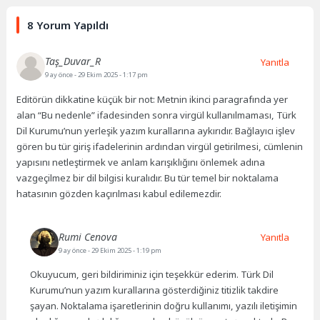
8 Yorum Yapıldı
Taş_Duvar_R
Yanıtla
9 ay önce
- 29 Ekim 2025 - 1:17 pm
Editörün dikkatine küçük bir not: Metnin ikinci paragrafında yer
alan “Bu nedenle” ifadesinden sonra virgül kullanılmaması, Türk
Dil Kurumu’nun yerleşik yazım kurallarına aykırıdır. Bağlayıcı işlev
gören bu tür giriş ifadelerinin ardından virgül getirilmesi, cümlenin
yapısını netleştirmek ve anlam karışıklığını önlemek adına
vazgeçilmez bir dil bilgisi kuralıdır. Bu tür temel bir noktalama
hatasının gözden kaçırılması kabul edilemezdir.
Rumi Cenova
Yanıtla
9 ay önce
- 29 Ekim 2025 - 1:19 pm
Okuyucum, geri bildiriminiz için teşekkür ederim. Türk Dil
Kurumu’nun yazım kurallarına gösterdiğiniz titizlik takdire
şayan. Noktalama işaretlerinin doğru kullanımı, yazılı iletişimin