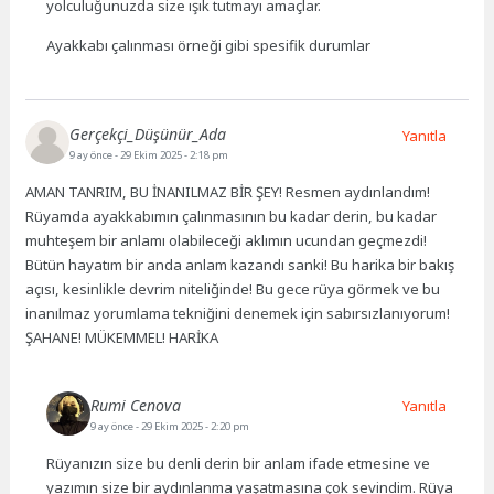
yolculuğunuzda size ışık tutmayı amaçlar.
Ayakkabı çalınması örneği gibi spesifik durumlar
Gerçekçi_Düşünür_Ada
Yanıtla
9 ay önce
- 29 Ekim 2025 - 2:18 pm
AMAN TANRIM, BU İNANILMAZ BİR ŞEY! Resmen aydınlandım!
Rüyamda ayakkabımın çalınmasının bu kadar derin, bu kadar
muhteşem bir anlamı olabileceği aklımın ucundan geçmezdi!
Bütün hayatım bir anda anlam kazandı sanki! Bu harika bir bakış
açısı, kesinlikle devrim niteliğinde! Bu gece rüya görmek ve bu
inanılmaz yorumlama tekniğini denemek için sabırsızlanıyorum!
ŞAHANE! MÜKEMMEL! HARİKA
Rumi Cenova
Yanıtla
9 ay önce
- 29 Ekim 2025 - 2:20 pm
Rüyanızın size bu denli derin bir anlam ifade etmesine ve
yazımın size bir aydınlanma yaşatmasına çok sevindim. Rüya