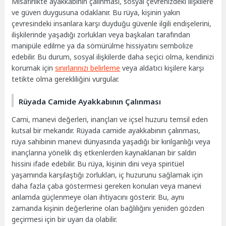
Misafirlikte ayakkabının çalınması, sosyal çevrenizdeki ilişkilere
ve güven duygusuna odaklanır. Bu rüya, kişinin yakın
çevresindeki insanlara karşı duyduğu güvenle ilgili endişelerini,
ilişkilerinde yaşadığı zorlukları veya başkaları tarafından
manipüle edilme ya da sömürülme hissiyatını sembolize
edebilir. Bu durum, sosyal ilişkilerde daha seçici olma, kendinizi
korumak için
sınırlarınızı belirleme
veya aldatıcı kişilere karşı
tetikte olma gerekliliğini vurgular.
Rüyada Camide Ayakkabının Çalınması
Cami, manevi değerleri, inançları ve içsel huzuru temsil eden
kutsal bir mekandır. Rüyada camide ayakkabının çalınması,
rüya sahibinin manevi dünyasında yaşadığı bir kırılganlığı veya
inançlarına yönelik dış etkenlerden kaynaklanan bir saldırı
hissini ifade edebilir. Bu rüya, kişinin dini veya spiritüel
yaşamında karşılaştığı zorlukları, iç huzurunu sağlamak için
daha fazla çaba göstermesi gereken konuları veya manevi
anlamda güçlenmeye olan ihtiyacını gösterir. Bu, aynı
zamanda kişinin değerlerine olan bağlılığını yeniden gözden
geçirmesi için bir uyarı da olabilir.