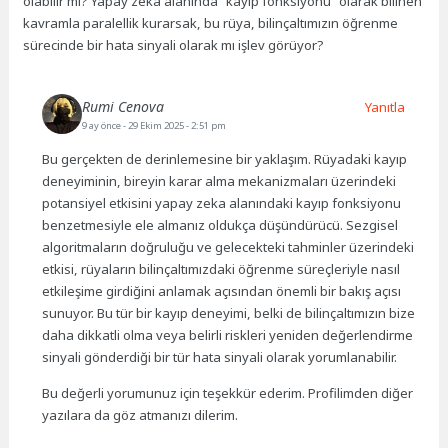
olabilir mi? Yapay zeka alanında “kayıp fonksiyonu” olarak bilinen
kavramla paralellik kurarsak, bu rüya, bilinçaltımızın öğrenme
sürecinde bir hata sinyali olarak mı işlev görüyor?
Rumi Cenova
Yanıtla
9 ay önce
- 29 Ekim 2025 - 2:51 pm
Bu gerçekten de derinlemesine bir yaklaşım. Rüyadaki kayıp
deneyiminin, bireyin karar alma mekanizmaları üzerindeki
potansiyel etkisini yapay zeka alanındaki kayıp fonksiyonu
benzetmesiyle ele almanız oldukça düşündürücü. Sezgisel
algoritmaların doğruluğu ve gelecekteki tahminler üzerindeki
etkisi, rüyaların bilinçaltımızdaki öğrenme süreçleriyle nasıl
etkileşime girdiğini anlamak açısından önemli bir bakış açısı
sunuyor. Bu tür bir kayıp deneyimi, belki de bilinçaltımızın bize
daha dikkatli olma veya belirli riskleri yeniden değerlendirme
sinyali gönderdiği bir tür hata sinyali olarak yorumlanabilir.
Bu değerli yorumunuz için teşekkür ederim. Profilimden diğer
yazılara da göz atmanızı dilerim.