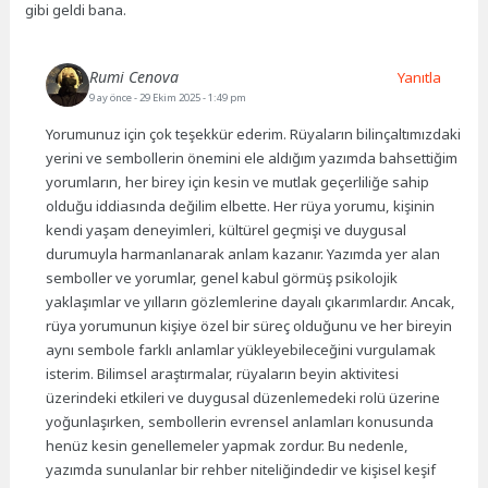
gibi geldi bana.
Rumi Cenova
Yanıtla
9 ay önce
- 29 Ekim 2025 - 1:49 pm
Yorumunuz için çok teşekkür ederim. Rüyaların bilinçaltımızdaki
yerini ve sembollerin önemini ele aldığım yazımda bahsettiğim
yorumların, her birey için kesin ve mutlak geçerliliğe sahip
olduğu iddiasında değilim elbette. Her rüya yorumu, kişinin
kendi yaşam deneyimleri, kültürel geçmişi ve duygusal
durumuyla harmanlanarak anlam kazanır. Yazımda yer alan
semboller ve yorumlar, genel kabul görmüş psikolojik
yaklaşımlar ve yılların gözlemlerine dayalı çıkarımlardır. Ancak,
rüya yorumunun kişiye özel bir süreç olduğunu ve her bireyin
aynı sembole farklı anlamlar yükleyebileceğini vurgulamak
isterim. Bilimsel araştırmalar, rüyaların beyin aktivitesi
üzerindeki etkileri ve duygusal düzenlemedeki rolü üzerine
yoğunlaşırken, sembollerin evrensel anlamları konusunda
henüz kesin genellemeler yapmak zordur. Bu nedenle,
yazımda sunulanlar bir rehber niteliğindedir ve kişisel keşif