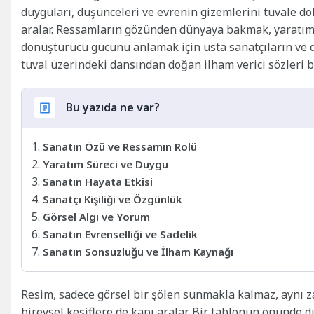
duyguları, düşünceleri ve evrenin gizemlerini tuvale dö
aralar. Ressamların gözünden dünyaya bakmak, yaratım s
dönüştürücü gücünü anlamak için usta sanatçıların ve dü
tuval üzerindeki dansından doğan ilham verici sözleri bi
Bu yazıda ne var?
Sanatın Özü ve Ressamın Rolü
Yaratım Süreci ve Duygu
Sanatın Hayata Etkisi
Sanatçı Kişiliği ve Özgünlük
Görsel Algı ve Yorum
Sanatın Evrenselliği ve Sadelik
Sanatın Sonsuzluğu ve İlham Kaynağı
Resim, sadece görsel bir şölen sunmakla kalmaz, aynı z
bireysel keşiflere de kapı aralar. Bir tablonun önünde 