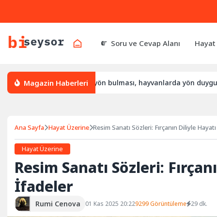
Soru ve Cevap Alanı
Hayat
Magazin Haberleri
yön bulur, leylek yön bulması, hayvanlarda yön duygusu
Büt
Ana Sayfa
Hayat Üzerine
Resim Sanatı Sözleri: Fırçanın Diliyle Hayat
Hayat Üzerine
Resim Sanatı Sözleri: Fırçan
İfadeler
Rumi Cenova
01 Kas 2025 20:22
9299 Görüntüleme
29 dk.