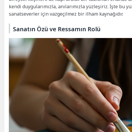
kendi duygularımızla, anılarımızla yüzleşiriz. İşte bu 
sanatseverler için vazgeçilmez bir ilham kaynağıdır.
Sanatın Özü ve Ressamın Rolü