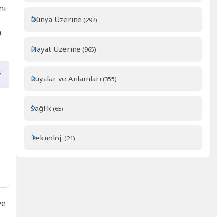
nı
Dünya Üzerine
(292)
n
Hayat Üzerine
(965)
Rüyalar ve Anlamları
(355)
Sağlık
(65)
Teknoloji
(21)
ve