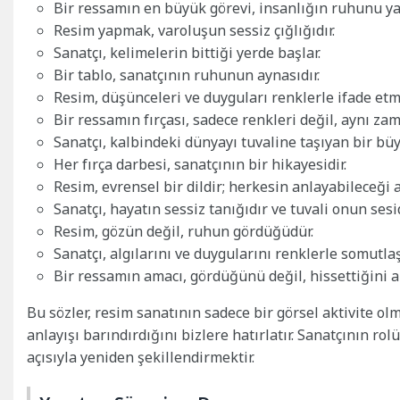
Bir ressamın en büyük görevi, insanlığın ruhunu ya
Resim yapmak, varoluşun sessiz çığlığıdır.
Sanatçı, kelimelerin bittiği yerde başlar.
Bir tablo, sanatçının ruhunun aynasıdır.
Resim, düşünceleri ve duyguları renklerle ifade etme
Bir ressamın fırçası, sadece renkleri değil, aynı 
Sanatçı, kalbindeki dünyayı tuvaline taşıyan bir bü
Her fırça darbesi, sanatçının bir hikayesidir.
Resim, evrensel bir dildir; herkesin anlayabileceği 
Sanatçı, hayatın sessiz tanığıdır ve tuvali onun sesid
Resim, gözün değil, ruhun gördüğüdür.
Sanatçı, algılarını ve duygularını renklerle somutlaşt
Bir ressamın amacı, gördüğünü değil, hissettiğini a
Bu sözler, resim sanatının sadece bir görsel aktivite ol
anlayışı barındırdığını bizlere hatırlatır. Sanatçının ro
açısıyla yeniden şekillendirmektir.