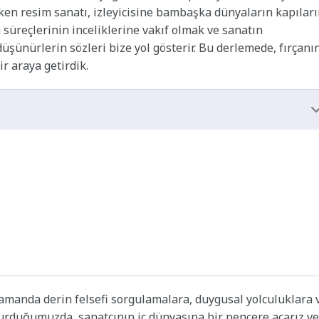
ken resim sanatı, izleyicisine bambaşka dünyaların kapıları
üreçlerinin inceliklerine vakıf olmak ve sanatın
şünürlerin sözleri bize yol gösterir. Bu derlemede, fırçanı
r araya getirdik.
amanda derin felsefi sorgulamalara, duygusal yolculuklara 
durduğumuzda, sanatçının iç dünyasına bir pencere açarız ve