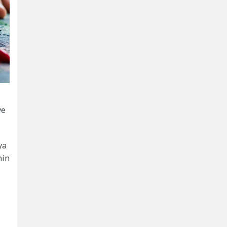
ve
ya
nin