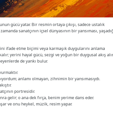
un gücü yatar. Bir resmin ortaya çıkışı, sadece ustalık
 zamanda sanatçının içsel dünyasının bir yansıması, yaşadı
dini ifade etme biçimi veya karmaşık duygularını anlama
lır; yerini hayal gücü, sezgi ve yoğun bir duygusal akış alır
leyenlerde de yankı bulur.
vurmaktır.
pıyordum; anlamı olmayan, zihnimin bir yansımasıydı.
kıştır.
tçının portresidir.
ra gelir; o ana dek fırça, benim yerime dans eder.
aşar ve onu heykel, müzik, resim yapar.