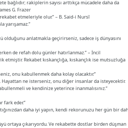
e bağlıdır; rakiplerin sayısı arttıkça mücadele daha da
 James G. Frazer
ekabet etmeleriyle olur.” – B. Said-i Nursî
la yarışamaz.”
tü olduğunu anlatmakla geçirirseniz, sadece iş dünyasını
erken de refah dolu günler hatırlanmaz.” – İncil
k etmiştir. Rekabet kıskançlığa, kıskançlık ise mutsuzluğa
seniz, onu kabullenmek daha kolay olacaktır.”
 Hayattan ne isterseniz, onu diğer insanlar da isteyecektir.
bullenmeli ve kendinize yeterince inanmalısınız.”
r fark eder.”
ptığınızdan daha iyi yapın, kendi rekorunuzu her gün bir da
üyü ortaya çıkarıyordu. Ve rekabette dostlar birden düşman