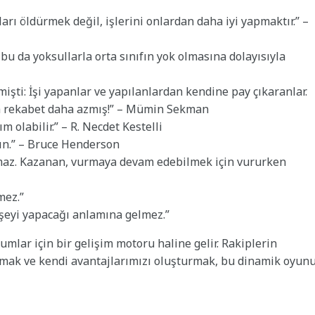
arı öldürmek değil, işlerini onlardan daha iyi yapmaktır.” –
u da yoksullarla orta sınıfın yok olmasına dolayısıyla
işti: İşi yapanlar ve yapılanlardan kendine pay çıkaranlar.
da rekabet daha azmış!” – Mümin Sekman
olabilir.” – R. Necdet Kestelli
yın.” – Bruce Henderson
maz. Kazanan, vurmaya devam edebilmek için vururken
mez.”
 şeyi yapacağı anlamına gelmez.”
lar için bir gelişim motoru haline gelir. Rakiplerin
nlamak ve kendi avantajlarımızı oluşturmak, bu dinamik oyun