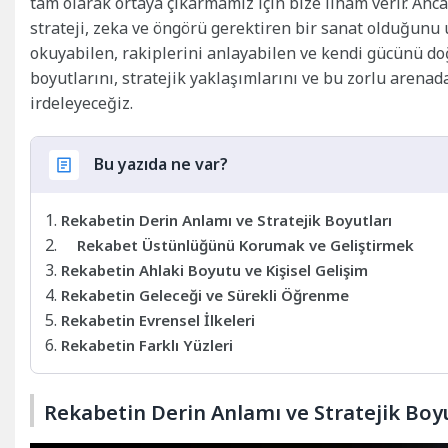
tam olarak ortaya çıkarmamız için bize ilham verir. An
strateji, zeka ve öngörü gerektiren bir sanat olduğunu 
okuyabilen, rakiplerini anlayabilen ve kendi gücünü doğ
boyutlarını, stratejik yaklaşımlarını ve bu zorlu arenada
irdeleyeceğiz.
Bu yazıda ne var?
Rekabetin Derin Anlamı ve Stratejik Boyutları
Rekabet Üstünlüğünü Korumak ve Geliştirmek
Rekabetin Ahlaki Boyutu ve Kişisel Gelişim
Rekabetin Geleceği ve Sürekli Öğrenme
Rekabetin Evrensel İlkeleri
Rekabetin Farklı Yüzleri
Rekabetin Derin Anlamı ve Stratejik Boyu