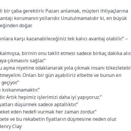
bir çaba gerektirir. Pazarı anlamak, müşteri ihtiyaçlarına
vantajı korumanın yollarıdır. Unutulmamalıdır ki, en büyük
eğinden doğar.
lara karşı kazanabileceğiniz tek kalıcı avantaj olabilir.” –
mışsa, birinin onu taklit etmesi sadece birkaç dakika alır.
aya çıkmasını sağlar.”
nu aşma niyetine odaklanarak yola çıkmak insanı tökezletebil
etmeyelim. Onları bir gün aşabiliriz elbette ve bunun en
geçiyor.”
ı kıskanmamaktır.”
r. Artık hepimiz işlerimizi daha iyi yapıyoruz.”
atları düşürmek sadece aptallıktır.”
reket eden hedefi vurmak her zaman zordur.”
kabete ve bu rekabetin fiyatların düşmesine neden olur.
Henry Clay