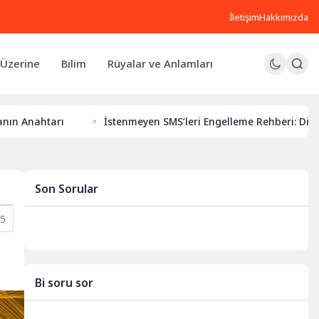
İletişim
Hakkımızda
Üzerine
Bilim
Rüyalar ve Anlamları
ahtarı
İstenmeyen SMS’leri Engelleme Rehberi: Dijital Huz
Son Sorular
5
Bi soru sor