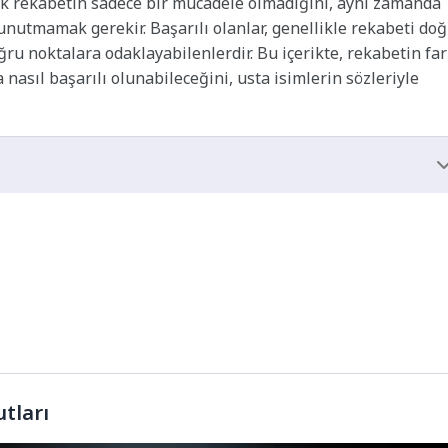
cak rekabetin sadece bir mücadele olmadığını, aynı zamanda
unutmamak gerekir. Başarılı olanlar, genellikle rekabeti do
ru noktalara odaklayabilenlerdir. Bu içerikte, rekabetin far
 nasıl başarılı olunabileceğini, usta isimlerin sözleriyle
tları