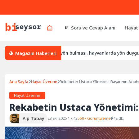
Soru ve Cevap Alanı
Hayat
Magazin Haberleri
nasıl yön bulur, leylek yön bulması, hayvanlarda yön duygusu
Ana Sayfa
Hayat Üzerine
Rekabetin Ustaca Yönetimi: Başarının Anaht
Hayat Üzerine
Rekabetin Ustaca Yönetimi:
Alp Tobay
23 Eki 2025 17:43
5597 Görüntüleme
48 dk.