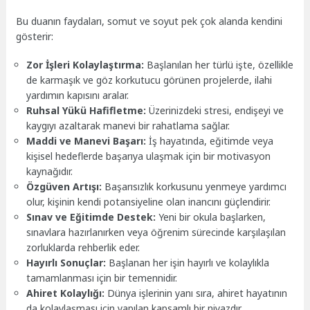
Bu duanın faydaları, somut ve soyut pek çok alanda kendini
gösterir:
Zor İşleri Kolaylaştırma:
Başlanılan her türlü işte, özellikle
de karmaşık ve göz korkutucu görünen projelerde, ilahi
yardımın kapısını aralar.
Ruhsal Yükü Hafifletme:
Üzerinizdeki stresi, endişeyi ve
kaygıyı azaltarak manevi bir rahatlama sağlar.
Maddi ve Manevi Başarı:
İş hayatında, eğitimde veya
kişisel hedeflerde başarıya ulaşmak için bir motivasyon
kaynağıdır.
Özgüven Artışı:
Başarısızlık korkusunu yenmeye yardımcı
olur, kişinin kendi potansiyeline olan inancını güçlendirir.
Sınav ve Eğitimde Destek:
Yeni bir okula başlarken,
sınavlara hazırlanırken veya öğrenim sürecinde karşılaşılan
zorluklarda rehberlik eder.
Hayırlı Sonuçlar:
Başlanan her işin hayırlı ve kolaylıkla
tamamlanması için bir temennidir.
Ahiret Kolaylığı:
Dünya işlerinin yanı sıra, ahiret hayatının
da kolaylaşması için yapılan kapsamlı bir niyazdır.