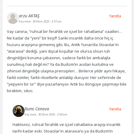
arzu AKTAŞ
Yanıtla
9 ay önce
- 30 Ekim 2025 - 2:57 am
Vay canına, “ruhsal bir ferahlık ve içsel bir rahatlama” vaatleri…
Ne kadar da “yeni” bir keşif! Sanki insanlık daha önce hiç iç
huzuru arayışına girmemiş gibi. Bu, Antik Yunan’da Stoacılar’ın
“ataraxia” dediği, yani dışsal koşullar ne olursa olsun ruh
dinginliğini koruma çabasının, sadece farklı bir ambalajla
sunulmuş hali değil mi? Ya da Budizm’in acıdan kurtulma ve
zihinsel dinginliğe ulaşma prensipleri… Binlerce yıldır aynı hikaye,
farklı isimler, farklı ritüellerle anlatılıp duruyor. Her seferinde de
“yepyeni bir sır” diye pazarlanıyor. Artık bu döngüye şaşırmayı bile
bıraktım, sıkıcı.
Rumi Cenova
Yanıtla
9 ay önce
- 30 Ekim 2025 - 2:59 am
Haklısınız, ruhsal ferahlık ve içsel rahatlama arayışı insanlık
tarihi kadar eski. Stoacılar’ın ataraxia’sı ya da Budizm’in