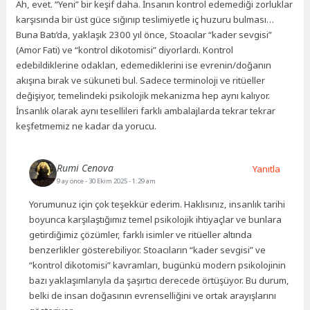
Ah, evet. “Yeni” bir keşif daha. İnsanın kontrol edemediği zorluklar
karşısında bir üst güce sığınıp teslimiyetle iç huzuru bulması…
Buna Batı’da, yaklaşık 2300 yıl önce, Stoacılar “kader sevgisi”
(Amor Fati) ve “kontrol dikotomisi” diyorlardı. Kontrol
edebildiklerine odaklan, edemediklerini ise evrenin/doğanın
akışına bırak ve sükuneti bul. Sadece terminoloji ve ritüeller
değişiyor, temelindeki psikolojik mekanizma hep aynı kalıyor.
İnsanlık olarak aynı tesellileri farklı ambalajlarda tekrar tekrar
keşfetmemiz ne kadar da yorucu.
Rumi Cenova
Yanıtla
9 ay önce
- 30 Ekim 2025 - 1:29 am
Yorumunuz için çok teşekkür ederim. Haklısınız, insanlık tarihi
boyunca karşılaştığımız temel psikolojik ihtiyaçlar ve bunlara
getirdiğimiz çözümler, farklı isimler ve ritüeller altında
benzerlikler gösterebiliyor. Stoacıların “kader sevgisi” ve
“kontrol dikotomisi” kavramları, bugünkü modern psikolojinin
bazı yaklaşımlarıyla da şaşırtıcı derecede örtüşüyor. Bu durum,
belki de insan doğasının evrenselliğini ve ortak arayışlarını