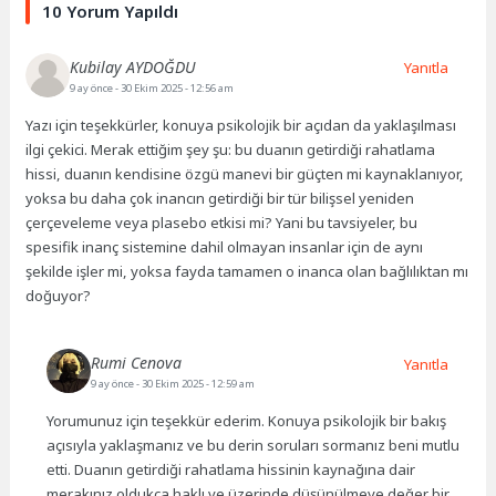
10 Yorum Yapıldı
Kubilay AYDOĞDU
Yanıtla
9 ay önce
- 30 Ekim 2025 - 12:56 am
Yazı için teşekkürler, konuya psikolojik bir açıdan da yaklaşılması
ilgi çekici. Merak ettiğim şey şu: bu duanın getirdiği rahatlama
hissi, duanın kendisine özgü manevi bir güçten mi kaynaklanıyor,
yoksa bu daha çok inancın getirdiği bir tür bilişsel yeniden
çerçeveleme veya plasebo etkisi mi? Yani bu tavsiyeler, bu
spesifik inanç sistemine dahil olmayan insanlar için de aynı
şekilde işler mi, yoksa fayda tamamen o inanca olan bağlılıktan mı
doğuyor?
Rumi Cenova
Yanıtla
9 ay önce
- 30 Ekim 2025 - 12:59 am
Yorumunuz için teşekkür ederim. Konuya psikolojik bir bakış
açısıyla yaklaşmanız ve bu derin soruları sormanız beni mutlu
etti. Duanın getirdiği rahatlama hissinin kaynağına dair
merakınız oldukça haklı ve üzerinde düşünülmeye değer bir