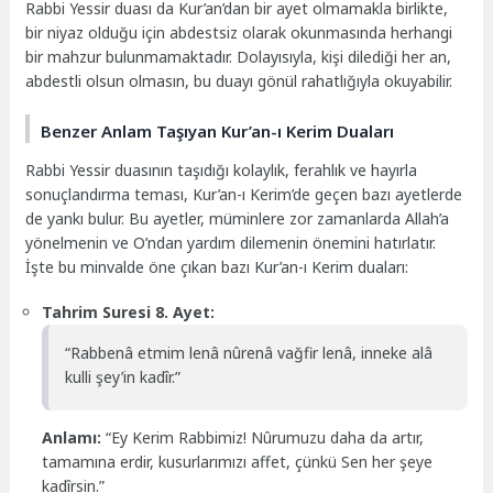
Rabbi Yessir duası da Kur’an’dan bir ayet olmamakla birlikte,
bir niyaz olduğu için abdestsiz olarak okunmasında herhangi
bir mahzur bulunmamaktadır. Dolayısıyla, kişi dilediği her an,
abdestli olsun olmasın, bu duayı gönül rahatlığıyla okuyabilir.
Benzer Anlam Taşıyan Kur’an-ı Kerim Duaları
Rabbi Yessir duasının taşıdığı kolaylık, ferahlık ve hayırla
sonuçlandırma teması, Kur’an-ı Kerim’de geçen bazı ayetlerde
de yankı bulur. Bu ayetler, müminlere zor zamanlarda Allah’a
yönelmenin ve O’ndan yardım dilemenin önemini hatırlatır.
İşte bu minvalde öne çıkan bazı Kur’an-ı Kerim duaları:
Tahrim Suresi 8. Ayet:
“Rabbenâ etmim lenâ nûrenâ vağfir lenâ, inneke alâ
kulli şey’in kadîr.”
Anlamı:
“Ey Kerim Rabbimiz! Nûrumuzu daha da artır,
tamamına erdir, kusurlarımızı affet, çünkü Sen her şeye
kadîrsin.”