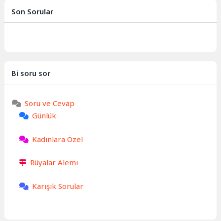
göre ilerlemenin, gelişimin ve
Son Sorular
aydınlanmanın...
Bi soru sor
Soru ve Cevap
Günlük
Kadınlara Özel
Rüyalar Alemi
Karışık Sorular