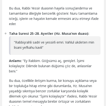
Bu dua, Rabbi Yessir duasının hayırla sonuçlandırma ve
tamamlama dileğiyle benzerlik gösterir. Nuru tamamlama
isteği, işlerin ve hayatın kemale ermesini arzu etmeyi ifade
eder.
Taha Suresi 25-28. Ayetler (Hz. Musa’nın duası):
“Rabbişrahli sadri ve yessirli emri. Vahlul ukdeten min
lisani yefkahu kavli”
Anlamı:
“Ey Rabbim. Göğsümü aç, genişlet. İşimi
kolaylaştır. Dilimde bulunan düğümü çöz de, anlasınlar
beni.”
Bu dua, özellikle iletişim kurma, bir konuyu açıklama veya
bir topluluğa hitap etme gibi durumlarda, Hz. Musa’nın
yaşadığı sıkıntıya benzer zorluklar karşısında kolaylık
dilemek için okunur. “İşimi kolaylaştır” ifadesi, Rabbi Yessir
duasının temel mesajıyla birebir örtüşür ve zorlukların