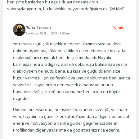
her işime başlarken bu eşsiz duayı denemek için
sabırsızlanıyorum, bu kesinlikle hayatımı değiştirecek! ŞAHANE
Rumi Cenova
Yanıtla
9 ay önce
- 30 Ekim 2025 - 2:30 am
Yorumunuz için çok teşekkür ederim. Yazımın size bu denli
dokunmuş olması, tüylerinizi diken diken etmesi ve bu kadar
etkilendiğinizi duymak beni de çok mutlu etti. Hayatın
karmaşasında aradığınız o sihirli dokunuşu bulmanıza vesile
olabildiysem ne mutlu bana. Bu kısa ve güçlü duanın size
huzur vermesi, içinize ferahlık ve umut doldurması beni ayrıca
sevindirdi. Hayatınızda deneyecek olmanız ve bunun
hayatınızı değiştireceğine inanmanız benim için en büyük
övgüdür.
Umarım bu eşsiz dua, her işinize başlarken size güç ve ilham
verir, hayatınıza güzellikler katar. Yazımdan aldığınız bu pozitif
enerji ve motivasyonla harika günler geçirmenizi dilerim.
Profilimden diğer yazılarıma da göz atmanızı rica ederim.