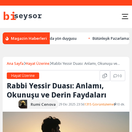
Magazin Haberleri
yön bulması, hayvanlarda yön duygusu
Bütünleşik Pazarlama: Markalarla
Ana Sayfa
Hayat Üzerine
Rabbi Yessir Duası: Anlamı, Okunuşu ve
Derin Faydaları
Hayat Üzerine
10
Rabbi Yessir Duası: Anlamı,
Okunuşu ve Derin Faydaları
Rumi Cenova
29 Eki 2025 23:56
1315 Görüntüleme
10 dk.