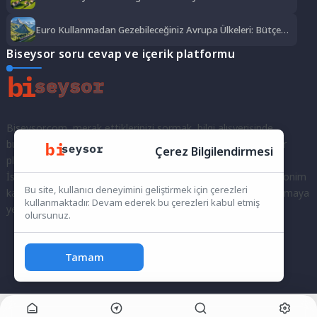
Yolculuk
Euro Kullanmadan Gezebileceğiniz Avrupa Ülkeleri: Bütçe
Dostu Rotalar
Biseysor soru cevap ve içerik platformu
Biseysor.com, merak ettiklerinizi sormak, bilgi alışverişinde
bulunmak ve fikirlerinizi paylaşmak için bir araya geldiğimiz bir
Çerez Bilgilendirmesi
platformdur.
İster kayıtlı bir kullanıcı olarak topluluğumuza katılın, ister anonim
Bu site, kullanıcı deneyimini geliştirmek için çerezleri
kalarak sorularınızı yöneltin; burada her türlü soruya ve tartışmaya
kullanmaktadır. Devam ederek bu çerezleri kabul etmiş
yer var. Bilgiyi keşfetmek ve paylaşmak için bize katılın!
olursunuz.
Tamam