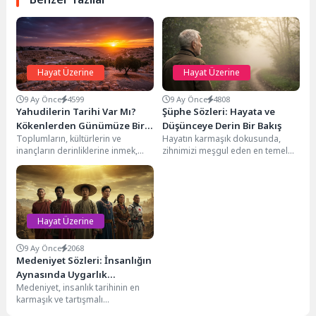
Hayat Üzerine
Hayat Üzerine
9 Ay Önce
4599
9 Ay Önce
4808
Yahudilerin Tarihi Var Mı?
Şüphe Sözleri: Hayata ve
Kökenlerden Günümüze Bir
Düşünceye Derin Bir Bakış
Toplumların, kültürlerin ve
Hayatın karmaşık dokusunda,
Yolculuk
inançların derinliklerine inmek,
zihnimizi meşgul eden en temel
insanlık serüvenini anlamanın
kavramlardan biri şüphedir. Bizi
önemli bir parçasıdır. Bu
sorgulamaya, araştırmaya ve...
bağlamda, Yahudilerin...
Hayat Üzerine
9 Ay Önce
2068
Medeniyet Sözleri: İnsanlığın
Aynasında Uygarlık
Medeniyet, insanlık tarihinin en
Tanımları
karmaşık ve tartışmalı
kavramlarından biridir. Kimine