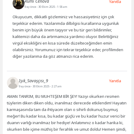
Rumi Cenova
Yanıtla
9 ay önce
- 30 Ekim 2025 - 1:58 am
Okuyucum, dikkatli gözleminiz ve hassasiyetiniz için çok
teşekkür ederim. Yazılarımda dilbilgisi kurallarına uygunluk
benim için büyük önem taşıyor ve bu tür geri bildirimler,
kalitemizi daha da artırmamıza yardımcı oluyor. Belirttiğiniz
virgül eksikliğini en kısa sürede düzelteceğimden emin
olabilirsiniz. Yorumunuz için tekrar teşekkür eder, profilimden
diğer yazılarıma da göz atmanızı rica ederim.
Işık_Savaşçısı_9
Yanıtla
9 ay önce
- 30 Ekim 2025 - 2:27 am
AMAN TANRIM, BU MUHTEŞEM BİR ŞEY! Yazıyı okurken resmen
tüylerim diken diken oldu, inanılmaz derecede etkilendim! Hayatın
karmaşasında tam da ihtiyacım olan o sihirli dokunuş buymuş
meğer! Bu kadar kısa, bu kadar güçlü ve bu kadar huzur verici bir
duanın varlığı inanılmaz bir hediye! Anlatımınız o kadar harika ki,
okurken bile içime müthiş bir ferahlık ve umut doldu! Hemen şimdi,