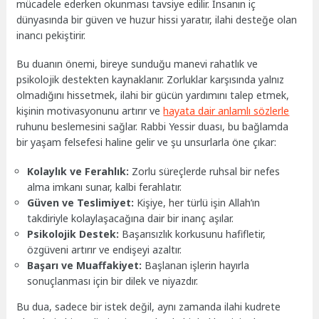
mücadele ederken okunması tavsiye edilir. İnsanın iç
dünyasında bir güven ve huzur hissi yaratır, ilahi desteğe olan
inancı pekiştirir.
Bu duanın önemi, bireye sunduğu manevi rahatlık ve
psikolojik destekten kaynaklanır. Zorluklar karşısında yalnız
olmadığını hissetmek, ilahi bir gücün yardımını talep etmek,
kişinin motivasyonunu artırır ve
hayata dair anlamlı sözlerle
ruhunu beslemesini sağlar. Rabbi Yessir duası, bu bağlamda
bir yaşam felsefesi haline gelir ve şu unsurlarla öne çıkar:
Kolaylık ve Ferahlık:
Zorlu süreçlerde ruhsal bir nefes
alma imkanı sunar, kalbi ferahlatır.
Güven ve Teslimiyet:
Kişiye, her türlü işin Allah’ın
takdiriyle kolaylaşacağına dair bir inanç aşılar.
Psikolojik Destek:
Başarısızlık korkusunu hafifletir,
özgüveni artırır ve endişeyi azaltır.
Başarı ve Muaffakiyet:
Başlanan işlerin hayırla
sonuçlanması için bir dilek ve niyazdır.
Bu dua, sadece bir istek değil, aynı zamanda ilahi kudrete