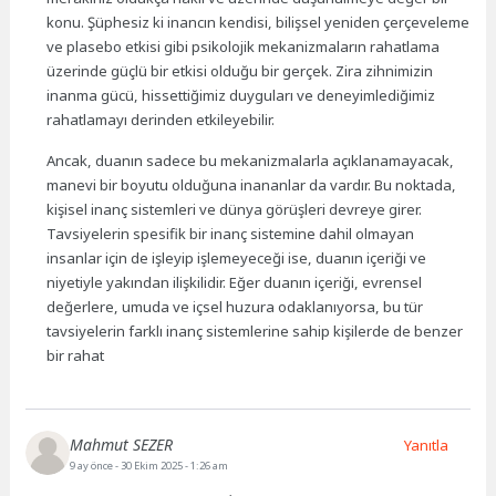
konu. Şüphesiz ki inancın kendisi, bilişsel yeniden çerçeveleme
ve plasebo etkisi gibi psikolojik mekanizmaların rahatlama
üzerinde güçlü bir etkisi olduğu bir gerçek. Zira zihnimizin
inanma gücü, hissettiğimiz duyguları ve deneyimlediğimiz
rahatlamayı derinden etkileyebilir.
Ancak, duanın sadece bu mekanizmalarla açıklanamayacak,
manevi bir boyutu olduğuna inananlar da vardır. Bu noktada,
kişisel inanç sistemleri ve dünya görüşleri devreye girer.
Tavsiyelerin spesifik bir inanç sistemine dahil olmayan
insanlar için de işleyip işlemeyeceği ise, duanın içeriği ve
niyetiyle yakından ilişkilidir. Eğer duanın içeriği, evrensel
değerlere, umuda ve içsel huzura odaklanıyorsa, bu tür
tavsiyelerin farklı inanç sistemlerine sahip kişilerde de benzer
bir rahat
Mahmut SEZER
Yanıtla
9 ay önce
- 30 Ekim 2025 - 1:26 am