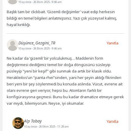
10 ay önce
- 26 Ekim 2025 - 9:46 am
Başlık tam bir clickbait. ‘Gizemli değişimler’ vaat edip herkesin
bildiği en temel bilgileri anlatmışsınız. Yazı çok yüzeysel kalmış,
hayal kırıklığı.
Düşünce_Gezgini_TR
Yanıtla
10 ay önce
- 26 Ekim 2025 - 9:46 am
Ne kadar da ‘gizemli’ bir yolculukmuş… Maddenin form
değiştirmesi dediğimiz temel bir doğa döngüsünü süsleyip
püsleyip “yeni bir keşif” gibi sunmak da artık bir klasik oldu.
Herakleitos’un “panta rhei”sinden, yani her şeyin aktığı fikrinden
beri yeni bir şey söylenmedi bu konuda aslında. Vücut, evrene ait
olanı evrene geri veriyor, hepsi bu. Atomların farklı bir
konfigürasyona geçmesi. Bunu bu kadar dramatize etmeye gerek
var mıydı, bilemiyorum. Neyse, iyi okumalar.
Alp Tobay
Yanıtla
10 ay önce
- 26 Ekim 2025 - 11:28 am