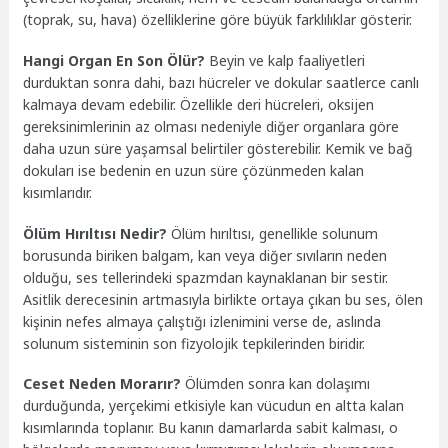
(toprak, su, hava) özelliklerine göre büyük farklılıklar gösterir.
Hangi Organ En Son Ölür?
Beyin ve kalp faaliyetleri
durduktan sonra dahi, bazı hücreler ve dokular saatlerce canlı
kalmaya devam edebilir. Özellikle deri hücreleri, oksijen
gereksinimlerinin az olması nedeniyle diğer organlara göre
daha uzun süre yaşamsal belirtiler gösterebilir. Kemik ve bağ
dokuları ise bedenin en uzun süre çözünmeden kalan
kısımlarıdır.
Ölüm Hırıltısı Nedir?
Ölüm hırıltısı, genellikle solunum
borusunda biriken balgam, kan veya diğer sıvıların neden
olduğu, ses tellerindeki spazmdan kaynaklanan bir sestir.
Asitlik derecesinin artmasıyla birlikte ortaya çıkan bu ses, ölen
kişinin nefes almaya çalıştığı izlenimini verse de, aslında
solunum sisteminin son fizyolojik tepkilerinden biridir.
Ceset Neden Morarır?
Ölümden sonra kan dolaşımı
durduğunda, yerçekimi etkisiyle kan vücudun en altta kalan
kısımlarında toplanır. Bu kanın damarlarda sabit kalması, o