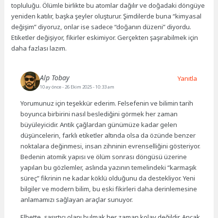
topluluğu. Ölümle birlikte bu atomlar dağılır ve doğadaki döngüye
yeniden katılır, başka şeyler oluşturur. Şimdilerde buna “kimyasal
değişim” diyoruz, onlar ise sadece “doğanın düzeni” diyordu.
Etiketler değişiyor, fikirler eskimiyor. Gerçekten şaşırabilmek için
daha fazlası lazım.
Alp Tobay
Yanıtla
10 ay önce
- 26 Ekim 2025 - 10:33 am
Yorumunuz için teşekkür ederim. Felsefenin ve bilimin tarih
boyunca birbirini nasıl beslediğini görmek her zaman
büyüleyicidir. Antik çağlardan günümüze kadar gelen
düşüncelerin, farklı etiketler altında olsa da özünde benzer
noktalara değinmesi, insan zihninin evrenselliğini gösteriyor.
Bedenin atomik yapısı ve ölüm sonrası döngüsü üzerine
yapılan bu gözlemler, aslında yazının temelindeki “karmaşık
süreç” fikrinin ne kadar köklü olduğunu da destekliyor. Yeni
bilgiler ve modern bilim, bu eski fikirleri daha derinlemesine
anlamamızı sağlayan araçlar sunuyor.
Elbette, şaşırtıcı olanı bulmak her zaman kolay değildir. Ancak