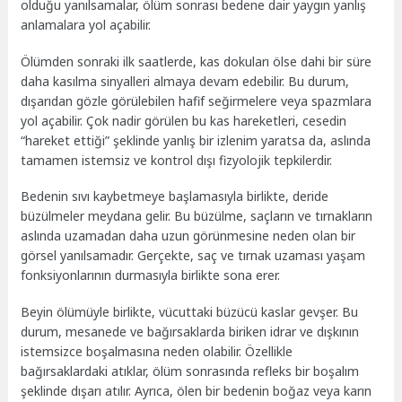
olduğu yanılsamalar, ölüm sonrası bedene dair yaygın yanlış
anlamalara yol açabilir.
Ölümden sonraki ilk saatlerde, kas dokuları ölse dahi bir süre
daha kasılma sinyalleri almaya devam edebilir. Bu durum,
dışarıdan gözle görülebilen hafif seğirmelere veya spazmlara
yol açabilir. Çok nadir görülen bu kas hareketleri, cesedin
“hareket ettiği” şeklinde yanlış bir izlenim yaratsa da, aslında
tamamen istemsiz ve kontrol dışı fizyolojik tepkilerdir.
Bedenin sıvı kaybetmeye başlamasıyla birlikte, deride
büzülmeler meydana gelir. Bu büzülme, saçların ve tırnakların
aslında uzamadan daha uzun görünmesine neden olan bir
görsel yanılsamadır. Gerçekte, saç ve tırnak uzaması yaşam
fonksiyonlarının durmasıyla birlikte sona erer.
Beyin ölümüyle birlikte, vücuttaki büzücü kaslar gevşer. Bu
durum, mesanede ve bağırsaklarda biriken idrar ve dışkının
istemsizce boşalmasına neden olabilir. Özellikle
bağırsaklardaki atıklar, ölüm sonrasında refleks bir boşalım
şeklinde dışarı atılır. Ayrıca, ölen bir bedenin boğaz veya karın