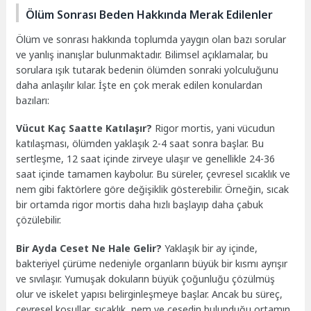
Ölüm Sonrası Beden Hakkında Merak Edilenler
Ölüm ve sonrası hakkında toplumda yaygın olan bazı sorular
ve yanlış inanışlar bulunmaktadır. Bilimsel açıklamalar, bu
sorulara ışık tutarak bedenin ölümden sonraki yolculuğunu
daha anlaşılır kılar. İşte en çok merak edilen konulardan
bazıları:
Vücut Kaç Saatte Katılaşır?
Rigor mortis, yani vücudun
katılaşması, ölümden yaklaşık 2-4 saat sonra başlar. Bu
sertleşme, 12 saat içinde zirveye ulaşır ve genellikle 24-36
saat içinde tamamen kaybolur. Bu süreler, çevresel sıcaklık ve
nem gibi faktörlere göre değişiklik gösterebilir. Örneğin, sıcak
bir ortamda rigor mortis daha hızlı başlayıp daha çabuk
çözülebilir.
Bir Ayda Ceset Ne Hale Gelir?
Yaklaşık bir ay içinde,
bakteriyel çürüme nedeniyle organların büyük bir kısmı ayrışır
ve sıvılaşır. Yumuşak dokuların büyük çoğunluğu çözülmüş
olur ve iskelet yapısı belirginleşmeye başlar. Ancak bu süreç,
çevresel koşullar, sıcaklık, nem ve cesedin bulunduğu ortamın