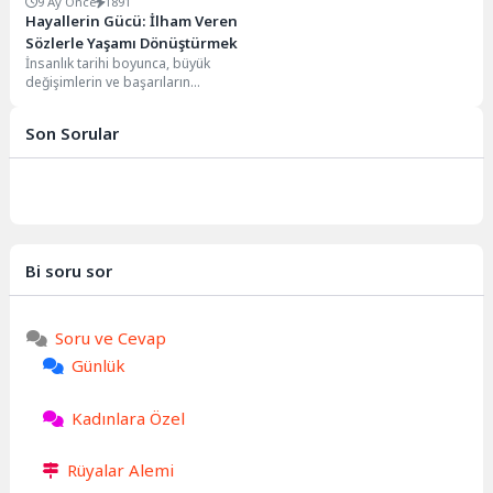
9 Ay Önce
1891
Hayallerin Gücü: İlham Veren
Sözlerle Yaşamı Dönüştürmek
İnsanlık tarihi boyunca, büyük
değişimlerin ve başarıların
temelinde daima güçlü bir hayal
gücü yatmıştır. Hayaller,...
Son Sorular
Bi soru sor
Soru ve Cevap
Günlük
Kadınlara Özel
Rüyalar Alemi