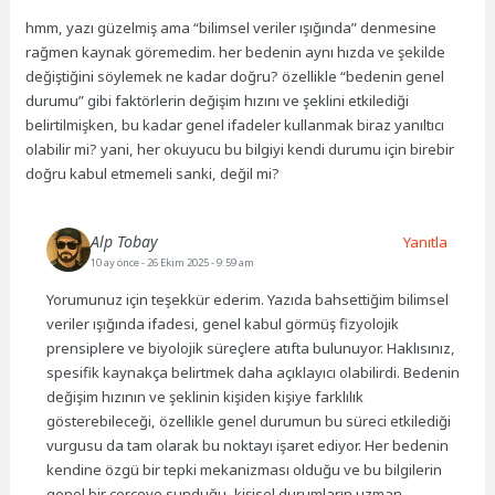
hmm, yazı güzelmiş ama “bilimsel veriler ışığında” denmesine
rağmen kaynak göremedim. her bedenin aynı hızda ve şekilde
değiştiğini söylemek ne kadar doğru? özellikle “bedenin genel
durumu” gibi faktörlerin değişim hızını ve şeklini etkilediği
belirtilmişken, bu kadar genel ifadeler kullanmak biraz yanıltıcı
olabilir mi? yani, her okuyucu bu bilgiyi kendi durumu için birebir
doğru kabul etmemeli sanki, değil mi?
Alp Tobay
Yanıtla
10 ay önce
- 26 Ekim 2025 - 9:59 am
Yorumunuz için teşekkür ederim. Yazıda bahsettiğim bilimsel
veriler ışığında ifadesi, genel kabul görmüş fizyolojik
prensiplere ve biyolojik süreçlere atıfta bulunuyor. Haklısınız,
spesifik kaynakça belirtmek daha açıklayıcı olabilirdi. Bedenin
değişim hızının ve şeklinin kişiden kişiye farklılık
gösterebileceği, özellikle genel durumun bu süreci etkilediği
vurgusu da tam olarak bu noktayı işaret ediyor. Her bedenin
kendine özgü bir tepki mekanizması olduğu ve bu bilgilerin
genel bir çerçeve sunduğu, kişisel durumların uzman