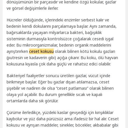
dönüşümünün bir parçasıdır ve kendine özgü kokular, gazlar
ve görsel değişimlerle ilerler.
Hücreler öldüğünde, içlerindeki enzimler serbest kalır ve
bedenin kendi dokularını parçalamaya başlar. Aynı zamanda,
bağırsaklarda yaşayan milyarlarca bakteri, bağışıklık
sisteminin durmasıyla kontrolsüzce çoğalarak cesedi işgal
eder. Bu mikroorganizmalar, bedenin organik maddelerini
ayrıştırırken
ceset kokusu
olarak bilinen kötü kokulu gazları
(putresin ve kadaverin gibi) açığa çıkarır. Bu koku, ölü hayvan
kokusuna kıyasla çok daha güçlü ve rahatsız edici olabilir.
Bakteriyel faaliyetler sonucu üretilen gazlar, vücut içinde
birikmeye başlar. Eğer bu gazlar dışarı atılamazsa, ceset
şişebilir ve nadiren de olsa “ceset patlaması” olarak bilinen
olaya yol açabilir. Bu durum genellikle sıcak ve kapalı
ortamlarda daha sık görülür.
Çürüme ilerledikçe, yüzdeki kaslar gevşediği için kırışıklıklar
kaybolur ve yüz daha pürüzsüz ama ifadesiz bir hal alır. Ceset
kokusu ve ayrışan maddeler, sinekler, böcekler, akbabalar gibi