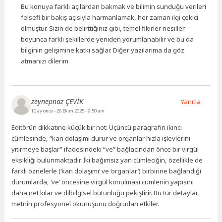
Bu konuya farklı açılardan bakmak ve bilimin sunduğu verileri
felsefi bir bakış açısıyla harmanlamak, her zaman ilgi çekici
olmuştur. Sizin de belirttiğiniz gibi, temel fikirler nesiller
boyunca farklı şekillerde yeniden yorumlanabilir ve bu da
bilginin gelişimine katkı sağlar. Diğer yazılarıma da göz
atmanızı dilerim.
zeynepnaz ÇEVİK
Yanıtla
10 ay önce
- 26 Ekim 2025 - 9:50 am
Editörün dikkatine küçük bir not: Üçüncü paragrafın ikinci
cümlesinde, “kan dolaşımı durur ve organlar hızla işlevlerini
yitirmeye başlar” ifadesindeki “ve” bağlacından önce bir virgül
eksikliği bulunmaktadır. İki bağımsız yan cümleciğin, özellikle de
farklı öznelerle (‘kan dolaşımı’ ve ‘organlar’) birbirine bağlandığı
durumlarda, ‘ve’ öncesine virgül konulması cümlenin yapısını
daha net kılar ve dilbilgisel bütünlüğü pekiştirir. Bu tür detaylar,
metnin profesyonel okunuşunu doğrudan etkiler.