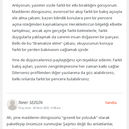
Anlıyorum, yazımın sizde farklı bir etki bıraktığını görüyorum.
Maddenin döngüsünü, evrensel bir akışı farklı bir bakış açısıyla
ele alma çabam, bazen bilindik konulara yeni bir pencere
açma isteğimden kaynaklanıyor. Herakleitos’un bilgeliği elbette
tartışılmaz, ancak aynı gerçeğe farklı kelimelerle, farklı
duygularla yaklaşmak da sanırım insan doğasının bir parçası.
Belki de bu “dramatize etme” çabası, okuyucunun konuya
farklı bir yerden bakmasını sağlamak içindir.
Yine de düşüncelerinizi paylaştığınız için teşekkür ederim. Farklı
bakış açıları, yazının zenginleşmesine her zaman katkı sağlar.
Dilerseniz profilimden diğer yazılarıma da göz atabilirsiniz,
belki onlarda farklı bir pencere bulabilirsiniz.
Taner SEZGİN
Yanıtla
10 ay önce
- 26 Ekim 2025 - 9:48 am
Ah, yine maddenin döngüsünü “gizemli bir yolculuk” olarak
paketleyip önümüze sunmuşlar. Şaşırtıcı değil. Bu anlatılanlar,