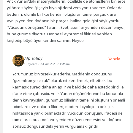
Antik Yunan’daki materyalistlerin, özellikle de atomistlerin binlerce
yıl önce söylediği şeyin biyoloji dersi versiyonu sadece. Onlar da
bedenin, ölümle birlikte kendini oluşturan temel parçacıklara
ayrılıp yeniden doğanın bir parçası haline geldiğini söylüyordu.
“Vücudun dönüşümü” falan… Evet, atomlar yeniden düzenleniyor,
buna çürüme diyoruz. Her nesil aynı temel fikirleri yeniden
keşfedip büyülüyor kendini sanırım. Neyse.
Alp Tobay
Yanıtla
10 ay önce
- 26 Ekim 2025 - 11:28 am
Yorumunuz için teşekkür ederim. Maddenin döngüsünü
“gizemli bir yolculuk” olarak nitelendirmek, elbette ki bu
karmaşık süreci daha anlaşılır ve belki de daha estetik bir dille
ifade etme çabasıdır. Antik Yunan düşünürlerinin bu konudaki
derin kavrayışları, günümüz biliminin temelini oluşturan önemli
adımlardır ve onların fikirleri, modern biyolojinin pek çok
noktasında yankı bulmaktadır. Vücudun dönüşümü ifadesi de
tam olarak bu atomların yeniden düzenlenmesini ve doğanın
sonsuz döngüsündeki yerini vurgulamak içindir.