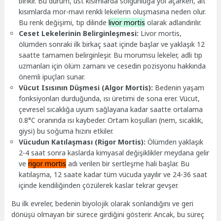
birikir. Bu durum, üst kısımlarda solgunluğa yol açarken, alt
kısımlarda mor-mavi renkli lekelerin oluşmasına neden olur.
Bu renk değişimi, tıp dilinde
livor mortis
olarak adlandırılır.
Ceset Lekelerinin Belirginleşmesi:
Livor mortis,
ölümden sonraki ilk birkaç saat içinde başlar ve yaklaşık 12
saatte tamamen belirginleşir. Bu morumsu lekeler, adli tıp
uzmanları için ölüm zamanı ve cesedin pozisyonu hakkında
önemli ipuçları sunar.
Vücut Isısının Düşmesi (Algor Mortis):
Bedenin yaşam
fonksiyonları durduğunda, ısı üretimi de sona erer. Vücut,
çevresel sıcaklığa uyum sağlayana kadar saatte ortalama
0.8°C oranında ısı kaybeder. Ortam koşulları (nem, sıcaklık,
giysi) bu soğuma hızını etkiler.
Vücudun Katılaşması (Rigor Mortis):
Ölümden yaklaşık
2-4 saat sonra kaslarda kimyasal değişiklikler meydana gelir
ve
rigor mortis
adı verilen bir sertleşme hali başlar. Bu
katılaşma, 12 saate kadar tüm vücuda yayılır ve 24-36 saat
içinde kendiliğinden çözülerek kaslar tekrar gevşer.
Bu ilk evreler, bedenin biyolojik olarak sonlandığını ve geri
dönüşü olmayan bir sürece girdiğini gösterir. Ancak, bu süreç