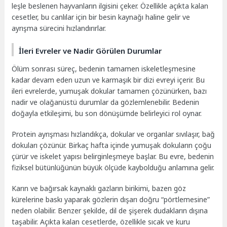
leşle beslenen hayvanların ilgisini çeker. Özellikle açıkta kalan
cesetler, bu canlılar için bir besin kaynağı haline gelir ve
ayrışma sürecini hızlandırırlar.
İleri Evreler ve Nadir Görülen Durumlar
Ölüm sonrası süreç, bedenin tamamen iskeletleşmesine
kadar devam eden uzun ve karmaşık bir dizi evreyi içerir. Bu
ileri evrelerde, yumuşak dokular tamamen çözünürken, bazı
nadir ve olağanüstü durumlar da gözlemlenebilir. Bedenin
doğayla etkileşimi, bu son dönüşümde belirleyici rol oynar.
Protein ayrışması hızlandıkça, dokular ve organlar sıvılaşır, bağ
dokuları çözünür. Birkaç hafta içinde yumuşak dokuların çoğu
çürür ve iskelet yapısı belirginleşmeye başlar. Bu evre, bedenin
fiziksel bütünlüğünün büyük ölçüde kaybolduğu anlamına gelir.
Karın ve bağırsak kaynaklı gazların birikimi, bazen göz
kürelerine baskı yaparak gözlerin dışarı doğru “pörtlemesine”
neden olabilir. Benzer şekilde, dil de şişerek dudakların dışına
taşabilir. Açıkta kalan cesetlerde, özellikle sıcak ve kuru