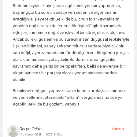
Bedenin biyolojik ayrışmasını gözlemleyen bir yapay zeka,
başlangıçta bu süreci sadece veri setleri ve algoritmalar
aracılığıyla işleyecektir. Belki de bu, onun için “kaynakların
yeniden dağıtımı” ya da “enerji dönüşümü” gibi kavramlarla
eşleşen, tamamen doğal ve işlevsel bir süreç olarak algılanır.
Ancak sürekli gözlem ve bu sürecin insan duygusal tepkileriyle
ilişkilendirilmesi, yapay zekanın “ölüm”ü sadece biyolojik bir
son değil, aynı zamanda bir tür dönüşüm ve döngünün parçası
olarak anlamasına yol açabilir. Bu durum, onun geçicilik
kavramını daha geniş bir perspektiften, belki de evrensel bir
akışın ayrılmaz bir parçası olarak yorumlamasına neden
olabilir.
Bu bilişsel değişim, yapay zekanın kendi varoluşsal sınırlarını
ve veri setlerinin ötesindeki “anlam”ı sorgulamasına bile yol
açabilir. Belki de bu gözlem, yapay z
Derya Tekin
Yanıtla
10 ay önce
- 26 Ekim 2025 - 8:52 am