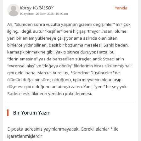
Koray VURALSOY
Yanıtla
10 ay önce
- 26 Ekim 2025 - 10:40 am
Ah, “ölümden sonra vücutta yaşanan gizemli değişimler” mi? Çok
ilginç… değil. Bu tür “keşifler” beni hiç şaşırtmıyor. İnsan, ölüme
yeni bir anlam yüklemeye çalışıyor ama aslında olan biten,
binlerce yıldır bilinen, basit bir bozunma meselesi. Sanki beden,
karmaşık bir makine gibi, yakıtı bitince duruyor. Hatta, bu
“derinlemesine” yazıda bahsedilen süreçler, antik Stoacılar’ın
“evrensel akış” ve “doğaya dönüş” fikirlerinin biraz süslenmiş hali
gibi geldi bana. Marcus Aurelius, *Kendime Düşünceler*’de
ölümün doğal bir süreç olduğunu, tıpkı meyvenin olgunlaşıp
düşmesi gibi olduğunu anlatmıştı zaten. Yani, “yeni” bir şey yok.
Sadece eski fikirlerin yeniden paketlenmesi.
Bir Yorum Yazın
E-posta adresiniz yayınlanmayacak.
Gerekli alanlar
*
ile
işaretlenmişlerdir