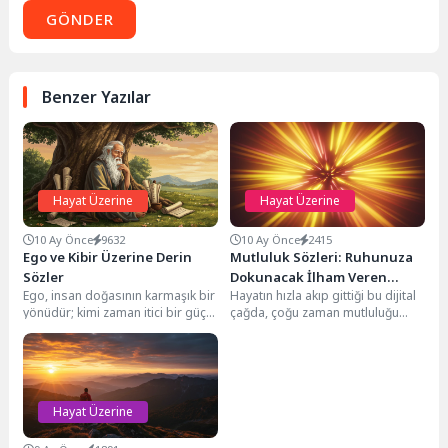
GÖNDER
Benzer Yazılar
Hayat Üzerine
Hayat Üzerine
10 Ay Önce
9632
10 Ay Önce
2415
Ego ve Kibir Üzerine Derin
Mutluluk Sözleri: Ruhunuza
Sözler
Dokunacak İlham Veren
Ego, insan doğasının karmaşık bir
Hayatın hızla akıp gittiği bu dijital
Alıntılar
yönüdür; kimi zaman itici bir güç,
çağda, çoğu zaman mutluluğu
kimi zaman ise yıkıcı...
arayışımız, içsel yolculuğumuzun
en değerli...
Hayat Üzerine