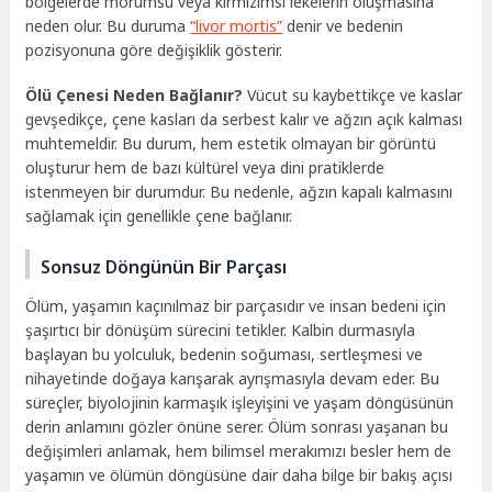
bölgelerde morumsu veya kırmızımsı lekelerin oluşmasına
neden olur. Bu duruma
“livor mortis”
denir ve bedenin
pozisyonuna göre değişiklik gösterir.
Ölü Çenesi Neden Bağlanır?
Vücut su kaybettikçe ve kaslar
gevşedikçe, çene kasları da serbest kalır ve ağzın açık kalması
muhtemeldir. Bu durum, hem estetik olmayan bir görüntü
oluşturur hem de bazı kültürel veya dini pratiklerde
istenmeyen bir durumdur. Bu nedenle, ağzın kapalı kalmasını
sağlamak için genellikle çene bağlanır.
Sonsuz Döngünün Bir Parçası
Ölüm, yaşamın kaçınılmaz bir parçasıdır ve insan bedeni için
şaşırtıcı bir dönüşüm sürecini tetikler. Kalbin durmasıyla
başlayan bu yolculuk, bedenin soğuması, sertleşmesi ve
nihayetinde doğaya karışarak ayrışmasıyla devam eder. Bu
süreçler, biyolojinin karmaşık işleyişini ve yaşam döngüsünün
derin anlamını gözler önüne serer. Ölüm sonrası yaşanan bu
değişimleri anlamak, hem bilimsel merakımızı besler hem de
yaşamın ve ölümün döngüsüne dair daha bilge bir bakış açısı