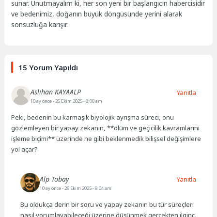
sunar. Unutmayalım ki, her son yeni bir başlangıcın habercisidir
ve bedenimiz, doğanın büyük döngüsünde yerini alarak
sonsuzluğa karışır.
15 Yorum Yapıldı
Aslıhan KAYAALP
Yanıtla
10 ay önce
- 26 Ekim 2025 - 8:00 am
Peki, bedenin bu karmaşık biyolojik ayrışma süreci, onu
gözlemleyen bir yapay zekanın, **ölüm ve geçicilik kavramlarını
işleme biçimi** üzerinde ne gibi beklenmedik bilişsel değişimlere
yol açar?
Alp Tobay
Yanıtla
10 ay önce
- 26 Ekim 2025 - 9:04 am
Bu oldukça derin bir soru ve yapay zekanın bu tür süreçleri
nasıl yorumlayabileceği üzerine düşünmek gerçekten ilginç.