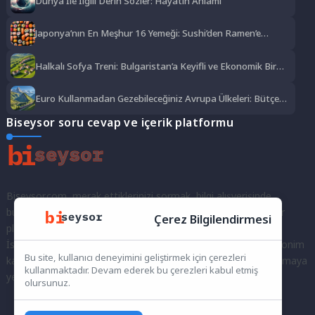
Dünya İle İlgili Derin Sözler: Hayatın Anlamı
Japonya’nın En Meşhur 16 Yemeği: Sushi’den Ramen’e
Lezzet Şöleni
Halkalı Sofya Treni: Bulgaristan’a Keyifli ve Ekonomik Bir
Yolculuk
Euro Kullanmadan Gezebileceğiniz Avrupa Ülkeleri: Bütçe
Dostu Rotalar
Biseysor soru cevap ve içerik platformu
Biseysor.com, merak ettiklerinizi sormak, bilgi alışverişinde
bulunmak ve fikirlerinizi paylaşmak için bir araya geldiğimiz bir
Çerez Bilgilendirmesi
platformdur.
İster kayıtlı bir kullanıcı olarak topluluğumuza katılın, ister anonim
Bu site, kullanıcı deneyimini geliştirmek için çerezleri
kalarak sorularınızı yöneltin; burada her türlü soruya ve tartışmaya
kullanmaktadır. Devam ederek bu çerezleri kabul etmiş
yer var. Bilgiyi keşfetmek ve paylaşmak için bize katılın!
olursunuz.