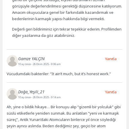
görüşüyle değerlendirilmesi gerektiği düşüncesine katılıyorum.
Amacım okuyuculara genel bir farkındalık kazandırmak ve
bedenlerinin karmaşık yapısı hakkında bilgi vermekti.
Değerli geri bildiriminiz için tekrar teşekkür ederim. Profilimden
diğer yazılarıma da göz atabilirsiniz.
Gamze YALÇIN
Yanıtla
10 ay önce
- 26 Ekim 2025 - 9:06 am
Vücudumdaki bakteriler: “It ain’t much, but it’s honest work.”
Doğa_Yeşili_21
Yanıtla
10 ay önce
- 26 Ekim 2025 - 9:14 am
Ah, yine o bildik hikaye… Bir konuyu alıp “gizemli bir yolculuk” gibi
süslü etiketlerle yeniden sunmak. Bu anlatılan “yeni ve karmaşık
süreç”, Antik Yunan’daki Atomcuların binlerce yıl önce söylediği
şeyin aynısı aslında. Beden dediğimiz şey, geçici bir atom