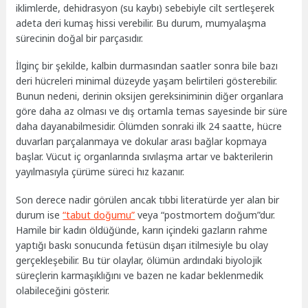
iklimlerde, dehidrasyon (su kaybı) sebebiyle cilt sertleşerek
adeta deri kumaş hissi verebilir. Bu durum, mumyalaşma
sürecinin doğal bir parçasıdır.
İlginç bir şekilde, kalbin durmasından saatler sonra bile bazı
deri hücreleri minimal düzeyde yaşam belirtileri gösterebilir.
Bunun nedeni, derinin oksijen gereksiniminin diğer organlara
göre daha az olması ve dış ortamla temas sayesinde bir süre
daha dayanabilmesidir. Ölümden sonraki ilk 24 saatte, hücre
duvarları parçalanmaya ve dokular arası bağlar kopmaya
başlar. Vücut iç organlarında sıvılaşma artar ve bakterilerin
yayılmasıyla çürüme süreci hız kazanır.
Son derece nadir görülen ancak tıbbi literatürde yer alan bir
durum ise
“tabut doğumu”
veya “postmortem doğum”dur.
Hamile bir kadın öldüğünde, karın içindeki gazların rahme
yaptığı baskı sonucunda fetüsün dışarı itilmesiyle bu olay
gerçekleşebilir. Bu tür olaylar, ölümün ardındaki biyolojik
süreçlerin karmaşıklığını ve bazen ne kadar beklenmedik
olabileceğini gösterir.