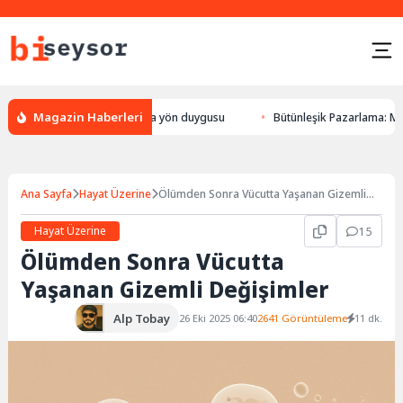
Magazin Haberleri
n bulması, hayvanlarda yön duygusu
Bütünleşik Pazarlama: Markalarla G
Ana Sayfa
Hayat Üzerine
Ölümden Sonra Vücutta Yaşanan Gizemli
Değişimler
Hayat Üzerine
15
Ölümden Sonra Vücutta
Yaşanan Gizemli Değişimler
Alp Tobay
26 Eki 2025 06:40
2641 Görüntüleme
11 dk.