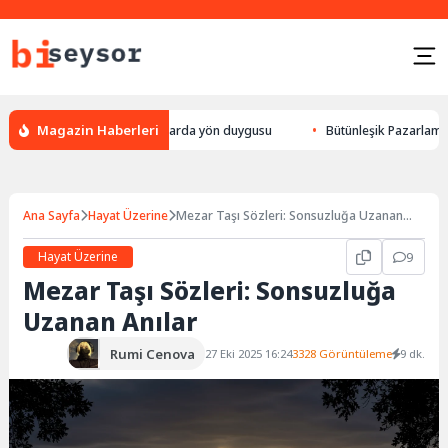
Magazin Haberleri
lek yön bulması, hayvanlarda yön duygusu
Bütünleşik Pazarlama: Markal
Ana Sayfa
Hayat Üzerine
Mezar Taşı Sözleri: Sonsuzluğa Uzanan
Anılar
Hayat Üzerine
9
Mezar Taşı Sözleri: Sonsuzluğa
Uzanan Anılar
Rumi Cenova
27 Eki 2025 16:24
3328 Görüntüleme
9 dk.