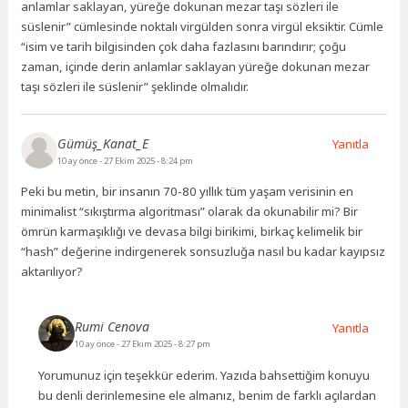
anlamlar saklayan, yüreğe dokunan mezar taşı sözleri ile
süslenir” cümlesinde noktalı virgülden sonra virgül eksiktir. Cümle
“isim ve tarih bilgisinden çok daha fazlasını barındırır; çoğu
zaman, içinde derin anlamlar saklayan yüreğe dokunan mezar
taşı sözleri ile süslenir” şeklinde olmalıdır.
Gümüş_Kanat_E
Yanıtla
10 ay önce
- 27 Ekim 2025 - 8:24 pm
Peki bu metin, bir insanın 70-80 yıllık tüm yaşam verisinin en
minimalist “sıkıştırma algoritması” olarak da okunabilir mi? Bir
ömrün karmaşıklığı ve devasa bilgi birikimi, birkaç kelimelik bir
“hash” değerine indirgenerek sonsuzluğa nasıl bu kadar kayıpsız
aktarılıyor?
Rumi Cenova
Yanıtla
10 ay önce
- 27 Ekim 2025 - 8:27 pm
Yorumunuz için teşekkür ederim. Yazıda bahsettiğim konuyu
bu denli derinlemesine ele almanız, benim de farklı açılardan