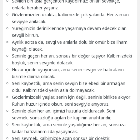
Sevilen biri asla gerçekten kaybolmaz; onları sevdikçe,
onlarla beraber yaşarız.
Gözlerimizden uzakta, kalbimizde çok yakında. Her zaman
sevgiyle anılacak.
Yüreğimizin derinliklerinde yaşamaya devam edecek olan
sevgili bir ruh.
Ayrılık acıtsa da, sevgi ve anılarla dolu bir ömür bize ilham
kaynağı olacak.
Seninle geçen her an, sonsuz bir değer taşıyor. Kalbimizdeki
boşluk, senin sevginle dolacak.
Huzur içinde uyuyorsun, ama senin sevgin ve hatıraların
bizimle daima olacak.
Seni kaybettik, ama senin sevgin bize ebedi bir armağan
oldu. Kalbimizdeki yerin asla dolmayacak.
Gözlerimizdeki yaşlar, senin için değil, seninle birlikte akıyor.
Ruhun huzur içinde olsun, seni sevgiyle anıyoruz.
Seninle olan her an, içimizi huzurla dolduracak. Seni
sevmek, sonsuzluğa açılan bir kapının anahtarıdır.
Seni kaybettik, ama seninle yaşadığımız her an, sonsuza
kadar hafızalarımızda yaşayacak.
Seni sevmek, kalbimizde açan sonsuz bir çiçektir.