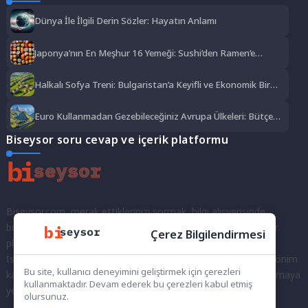
Dünya İle İlgili Derin Sözler: Hayatın Anlamı
Japonya’nın En Meşhur 16 Yemeği: Sushi’den Ramen’e
Lezzet Şöleni
Halkalı Sofya Treni: Bulgaristan’a Keyifli ve Ekonomik Bir
Yolculuk
Euro Kullanmadan Gezebileceğiniz Avrupa Ülkeleri: Bütçe
Dostu Rotalar
Biseysor soru cevap ve içerik platformu
Biseysor.com, merak ettiklerinizi sormak, bilgi alışverişinde
bulunmak ve fikirlerinizi paylaşmak için bir araya geldiğimiz bir
Çerez Bilgilendirmesi
platformdur.
İster kayıtlı bir kullanıcı olarak topluluğumuza katılın, ister anonim
Bu site, kullanıcı deneyimini geliştirmek için çerezleri
kalarak sorularınızı yöneltin; burada her türlü soruya ve tartışmaya
kullanmaktadır. Devam ederek bu çerezleri kabul etmiş
yer var. Bilgiyi keşfetmek ve paylaşmak için bize katılın!
olursunuz.