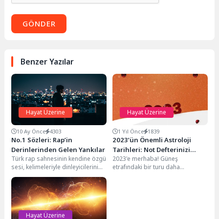
GÖNDER
Benzer Yazılar
Hayat Üzerine
Hayat Üzerine
10 Ay Önce
4303
1 Yıl Önce
1839
No.1 Sözleri: Rap’in
2023’ün Önemli Astroloji
Derinlerinden Gelen Yankılar
Tarihleri: Not Defterinizi
Türk rap sahnesinin kendine özgü
2023'e merhaba! Güneş
Hazırlayın
sesi, kelimeleriyle dinleyicilerini
etrafındaki bir turu daha
bambaşka dünyalara sürükleyen
tamamladınız. Bu yıl, birçok retro
bir bilgedir No.1. Onun...
hareketi ve potansiyel...
Hayat Üzerine