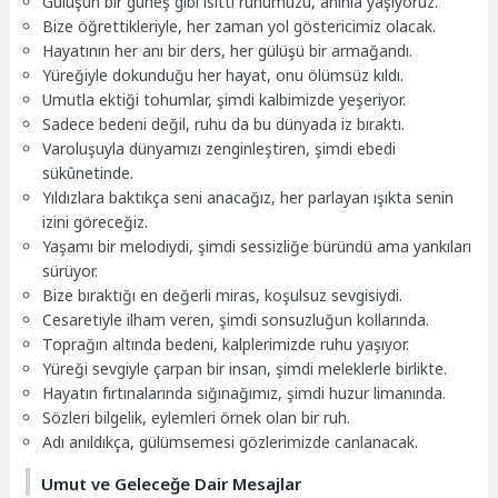
Gülüşün bir güneş gibi ısıttı ruhumuzu, anınla yaşıyoruz.
Bize öğrettikleriyle, her zaman yol göstericimiz olacak.
Hayatının her anı bir ders, her gülüşü bir armağandı.
Yüreğiyle dokunduğu her hayat, onu ölümsüz kıldı.
Umutla ektiği tohumlar, şimdi kalbimizde yeşeriyor.
Sadece bedeni değil, ruhu da bu dünyada iz bıraktı.
Varoluşuyla dünyamızı zenginleştiren, şimdi ebedi
sükûnetinde.
Yıldızlara baktıkça seni anacağız, her parlayan ışıkta senin
izini göreceğiz.
Yaşamı bir melodiydi, şimdi sessizliğe büründü ama yankıları
sürüyor.
Bize bıraktığı en değerli miras, koşulsuz sevgisiydi.
Cesaretiyle ilham veren, şimdi sonsuzluğun kollarında.
Toprağın altında bedeni, kalplerimizde ruhu yaşıyor.
Yüreği sevgiyle çarpan bir insan, şimdi meleklerle birlikte.
Hayatın fırtınalarında sığınağımız, şimdi huzur limanında.
Sözleri bilgelik, eylemleri örnek olan bir ruh.
Adı anıldıkça, gülümsemesi gözlerimizde canlanacak.
Umut ve Geleceğe Dair Mesajlar