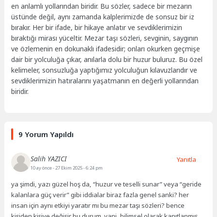
en anlamlı yollarından biridir. Bu sözler, sadece bir mezarın
üstünde değil, aynı zamanda kalplerimizde de sonsuz bir iz
bırakır. Her bir ifade, bir hikaye anlatır ve sevdiklerimizin
bıraktığı mirası yüceltir. Mezar taşı sözleri, sevginin, saygının
ve özlemenin en dokunaklı ifadesidir; onları okurken geçmişe
dair bir yolculuğa çıkar, anılarla dolu bir huzur buluruz. Bu özel
kelimeler, sonsuzluğa yaptığımız yolculuğun kılavuzlarıdır ve
sevdiklerimizin hatıralarını yaşatmanın en değerli yollarından
biridir.
9 Yorum Yapıldı
Salih YAZICI
Yanıtla
10 ay önce
- 27 Ekim 2025 - 6:24 pm
ya şimdi, yazı güzel hoş da, “huzur ve teselli sunar” veya “geride
kalanlara güç verir” gibi iddialar biraz fazla genel sanki? her
insan için aynı etkiyi yaratır mı bu mezar taşı sözleri? bence
kişiden kişiye değişir bu durum. yani, bilimsel olarak kanıtlanmış