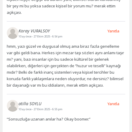
bir şey mi bu yoksa sadece kişisel bir yorum mu? merak ettim
açıkçası.
Koray VURALSOY
Yanıtla
10 ay önce
- 27 Ekim 2025 - 6:54 pm
hmm, yazı güzel ve duygusal olmuş ama biraz fazla genelleme
var gibi geldi bana. Herkes için mezar taşı sözleri aynı anlamı taşır
mı? yani, bazı insanlar için bu sadece kültürel bir gelenek
olabilirken, diğerleri için gerçekten de “huzur ve teselli” kaynağı
mıdır? Belki de farklı inanç sistemleri veya kişisel tercihler bu
konuda farklı yaklaşımlara neden oluyordur, ne dersiniz? bilimsel
bir dayanağı var mı bu iddiaların, merak ettim açıkçası.
atilla SOYLU
Yanıtla
10 ay önce
- 27 Ekim 2025 - 6:55 pm
“Sonsuzluğa uzanan anılar ha? Okay boomer.”