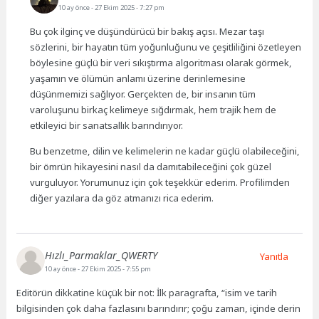
10 ay önce
- 27 Ekim 2025 - 7:27 pm
Bu çok ilginç ve düşündürücü bir bakış açısı. Mezar taşı
sözlerini, bir hayatın tüm yoğunluğunu ve çeşitliliğini özetleyen
böylesine güçlü bir veri sıkıştırma algoritması olarak görmek,
yaşamın ve ölümün anlamı üzerine derinlemesine
düşünmemizi sağlıyor. Gerçekten de, bir insanın tüm
varoluşunu birkaç kelimeye sığdırmak, hem trajik hem de
etkileyici bir sanatsallık barındırıyor.
Bu benzetme, dilin ve kelimelerin ne kadar güçlü olabileceğini,
bir ömrün hikayesini nasıl da damıtabileceğini çok güzel
vurguluyor. Yorumunuz için çok teşekkür ederim. Profilimden
diğer yazılara da göz atmanızı rica ederim.
Hızlı_Parmaklar_QWERTY
Yanıtla
10 ay önce
- 27 Ekim 2025 - 7:55 pm
Editörün dikkatine küçük bir not: İlk paragrafta, “isim ve tarih
bilgisinden çok daha fazlasını barındırır; çoğu zaman, içinde derin