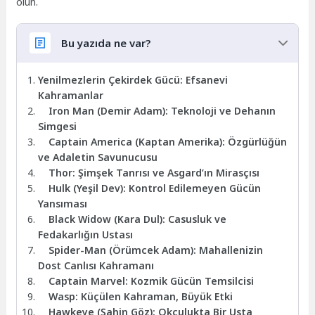
olun.
Bu yazıda ne var?
Yenilmezlerin Çekirdek Gücü: Efsanevi
Kahramanlar
Iron Man (Demir Adam): Teknoloji ve Dehanın
Simgesi
Captain America (Kaptan Amerika): Özgürlüğün
ve Adaletin Savunucusu
Thor: Şimşek Tanrısı ve Asgard’ın Mirasçısı
Hulk (Yeşil Dev): Kontrol Edilemeyen Gücün
Yansıması
Black Widow (Kara Dul): Casusluk ve
Fedakarlığın Ustası
Spider-Man (Örümcek Adam): Mahallenizin
Dost Canlısı Kahramanı
Captain Marvel: Kozmik Gücün Temsilcisi
Wasp: Küçülen Kahraman, Büyük Etki
Hawkeye (Şahin Göz): Okçulukta Bir Usta