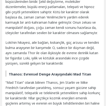
büyücülerinden biridir. Şekil değiştirme, moleküler
düzenlemeler, büyülü enerji patlamaları, telepati ve hipnoz
gibi çeşitli yeteneklere sahiptir. Kötü bir karakter olarak
başlasa da, zaman zaman Yenilmezler’e yardım ederek
karmaşık bir anti-kahraman haline gelmiştir. Onun zekası ve
manipülatif doğası, çoğu zaman kendi sonunu hazırlasa da,
izleyiciler tarafından sevilen bir karakter olmasını sağlamıştır.
Loki’nin hikayesi, aile bağları, kıskançlık, güç arzusu ve kendini
bulma arayışının bir karışımıdır. O, sadece bir düşman değil,
aynı zamanda Thor ile olan ilişkisiyle de evrene derinlik katan
bir figürdür. Loki, iyilik ve kötülük arasındaki ince çizgide
yürüyen, sürekli gelişen bir karakterdir.
Thanos: Evrensel Denge Arayışındaki Mad Titan
“Mad Titan” olarak bilinen Thanos, Jim Starlin ve Mike
Friedrich tarafından yaratılmış, sonsuz yaşam gücüne sahip
manipülatif, telepatik ve telekinetik yeteneklere sahip korkunç
bir karakterdir. Yıllar geçtikçe kozmik enerjileri emerek
güçlerini artırmış ve evrenin en büyük tehditlerinden biri haline