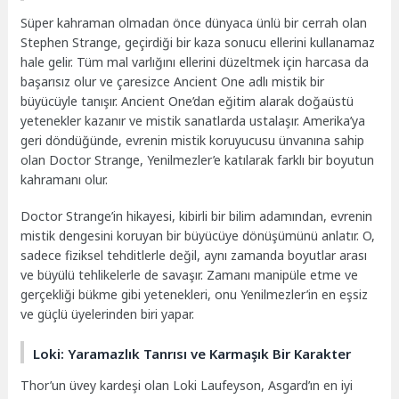
Süper kahraman olmadan önce dünyaca ünlü bir cerrah olan
Stephen Strange, geçirdiği bir kaza sonucu ellerini kullanamaz
hale gelir. Tüm mal varlığını ellerini düzeltmek için harcasa da
başarısız olur ve çaresizce Ancient One adlı mistik bir
büyücüyle tanışır. Ancient One’dan eğitim alarak doğaüstü
yetenekler kazanır ve mistik sanatlarda ustalaşır. Amerika’ya
geri döndüğünde, evrenin mistik koruyucusu ünvanına sahip
olan Doctor Strange, Yenilmezler’e katılarak farklı bir boyutun
kahramanı olur.
Doctor Strange’in hikayesi, kibirli bir bilim adamından, evrenin
mistik dengesini koruyan bir büyücüye dönüşümünü anlatır. O,
sadece fiziksel tehditlerle değil, aynı zamanda boyutlar arası
ve büyülü tehlikelerle de savaşır. Zamanı manipüle etme ve
gerçekliği bükme gibi yetenekleri, onu Yenilmezler’in en eşsiz
ve güçlü üyelerinden biri yapar.
Loki: Yaramazlık Tanrısı ve Karmaşık Bir Karakter
Thor’un üvey kardeşi olan Loki Laufeyson, Asgard’ın en iyi