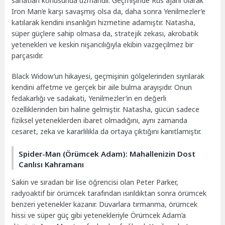
sanatları konusunda uzmandır. Geçmişinde Rus ajanı olarak
Iron Man’e karşı savaşmış olsa da, daha sonra Yenilmezler’e
katılarak kendini insanlığın hizmetine adamıştır. Natasha,
süper güçlere sahip olmasa da, stratejik zekası, akrobatik
yetenekleri ve keskin nişancılığıyla ekibin vazgeçilmez bir
parçasıdır.
Black Widow’un hikayesi, geçmişinin gölgelerinden sıyrılarak
kendini affetme ve gerçek bir aile bulma arayışıdır. Onun
fedakarlığı ve sadakati, Yenilmezler’in en değerli
özelliklerinden biri haline gelmiştir. Natasha, gücün sadece
fiziksel yeteneklerden ibaret olmadığını, aynı zamanda
cesaret, zeka ve kararlılıkla da ortaya çıktığını kanıtlamıştır.
Spider-Man (Örümcek Adam): Mahallenizin Dost
Canlısı Kahramanı
Sakin ve sıradan bir lise öğrencisi olan Peter Parker,
radyoaktif bir örümcek tarafından ısırıldıktan sonra örümcek
benzeri yetenekler kazanır. Duvarlara tırmanma, örümcek
hissi ve süper güç gibi yetenekleriyle Örümcek Adam’a