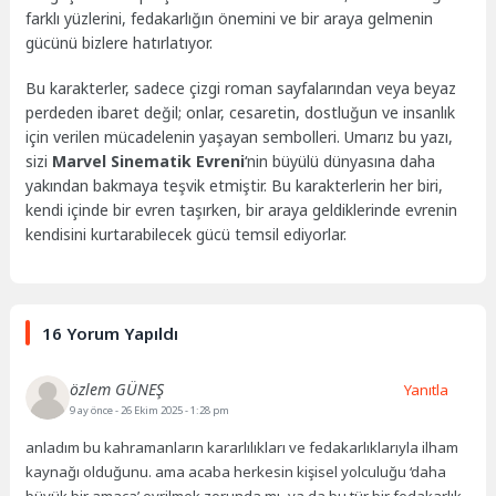
farklı yüzlerini, fedakarlığın önemini ve bir araya gelmenin
gücünü bizlere hatırlatıyor.
Bu karakterler, sadece çizgi roman sayfalarından veya beyaz
perdeden ibaret değil; onlar, cesaretin, dostluğun ve insanlık
için verilen mücadelenin yaşayan sembolleri. Umarız bu yazı,
sizi
Marvel Sinematik Evreni
‘nin büyülü dünyasına daha
yakından bakmaya teşvik etmiştir. Bu karakterlerin her biri,
kendi içinde bir evren taşırken, bir araya geldiklerinde evrenin
kendisini kurtarabilecek gücü temsil ediyorlar.
16 Yorum Yapıldı
özlem GÜNEŞ
Yanıtla
9 ay önce
- 26 Ekim 2025 - 1:28 pm
anladım bu kahramanların kararlılıkları ve fedakarlıklarıyla ilham
kaynağı olduğunu. ama acaba herkesin kişisel yolculuğu ‘daha
büyük bir amaca’ evrilmek zorunda mı, ya da bu tür bir fedakarlık