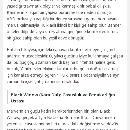
yaşadığı travmatik olaylar ve karmaşık bir babalık ilişkisi,
Banner’ın kırılgan bir yapıya bürünmesine neden olmuştur.
ABD ordusuyla yaptığı bir deney sırasında gama bombasına
maruz kalmasıyla Hulk adlı ikincil bir kişiliğe sahip olur. Banner,
öfkelendiğinde veya stres altına girdiğinde kontrol edilemez
bir güce sahip olan bu yeşil deve dönüşür.
Hulk’un hikayesi, içindeki canavarı kontrol etmeye çalışan bir
adamın mücadelesidir. O, yıkıcı gücünü iyiye kullanmaya çalışsa
da, bu güç çoğu zaman kendi başına bir tehdit haline gelir.
Ancak, Yenilmezler ekibine katılarak bu gücü doğru bir amaç
için kanalize etmeyi öğrenir. Hulk, sınırsız potansiyelin ve aynı
zamanda içsel çatışmanın sembolüdür.
Black Widow (Kara Dul): Casusluk ve Fedakarlığın
Ustası
Marvel’ın en güçlü kadın karakterlerinden biri olan Black
Widow, gerçek adıyla Natasha Romanoff’tur. Dünyanın en
yetenekli casuslarından biri olarak, kılık değiştirme ve dövüş