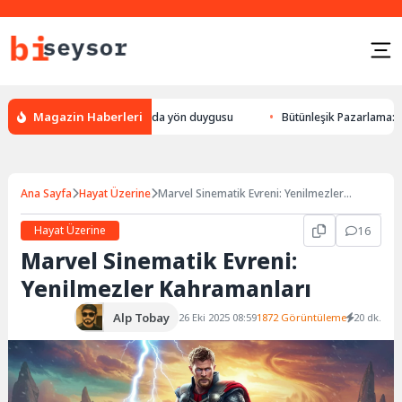
Magazin Haberleri
n bulması, hayvanlarda yön duygusu
Bütünleşik Pazarlama: Markalarla 
Ana Sayfa
Hayat Üzerine
Marvel Sinematik Evreni: Yenilmezler
Kahramanları
Hayat Üzerine
16
Marvel Sinematik Evreni:
Yenilmezler Kahramanları
Alp Tobay
26 Eki 2025 08:59
1872 Görüntüleme
20 dk.