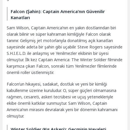
Falcon (Şahin): Captain America’nın Güvenilir
Kanatları
Sam Wilson, Captain America’nın en yakın dostlarından biri
olarak bilinir ve süper kahraman kimliğiyle Falcon olarak
tanınır. Gelişmiş jet motorlarıyla donatılmış açık kanatları
sayesinde adeta bir şahin gibi uçabilir. Steve Rogers sayesinde
S.H.I.E.L.D. ile anlaşmış ve Yenilmezler ekibinin bir üyesi
olmuştur. İlk kez Captain America: The Winter Soldier filminde
karşımıza çıkan Falcon, sonraki tüm Yenilmezler filmlerinde
önemli roller üstlenmiştir.
Falcon’un hikayesi, sadakat, dostluk ve yeni bir kimliği
kabullenme üzerine kuruludur. O, süper güçleri olmamasına
rağmen, cesareti, askeri tecrübesi ve uçuş yetenekleriyle
ekibe önemli katkılar sunmuştur. Sam Wilson, Captain
America’nın mirasını devralarak yeni bir dönemin kahramanı
olmuştur.
Winter Soldier (Kış Askeri): Geçmişin Hayaleti