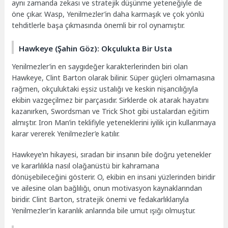
aynı zamanda zekası ve stratejik düşünme yeteneğiyle de
öne çıkar. Wasp, Yenilmezler’in daha karmaşık ve çok yönlü
tehditlerle başa çıkmasında önemli bir rol oynamıştır.
Hawkeye (Şahin Göz): Okçulukta Bir Usta
Yenilmezler’in en saygıdeğer karakterlerinden biri olan
Hawkeye, Clint Barton olarak bilinir. Süper güçleri olmamasına
rağmen, okçuluktaki eşsiz ustalığı ve keskin nişancılığıyla
ekibin vazgeçilmez bir parçasıdır. Sirklerde ok atarak hayatını
kazanırken, Swordsman ve Trick Shot gibi ustalardan eğitim
almıştır. Iron Man’in teklifiyle yeteneklerini iyilik için kullanmaya
karar vererek Yenilmezler’e katılır.
Hawkeye’ın hikayesi, sıradan bir insanın bile doğru yetenekler
ve kararlılıkla nasıl olağanüstü bir kahramana
dönüşebileceğini gösterir. O, ekibin en insani yüzlerinden biridir
ve ailesine olan bağlılığı, onun motivasyon kaynaklarından
biridir. Clint Barton, stratejik önemi ve fedakarlıklarıyla
Yenilmezler’in karanlık anlarında bile umut ışığı olmuştur.