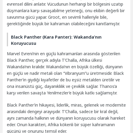
evrensel dilini anlatır. Vücudunun herhangi bir bölgesini uzatıp
düşmanlara karşı savaşabilme yeteneği, onu ekibin değerli bir
savunma gücü yapar. Groot, en sevimli halleriyle bile,
gerektiğinde büyük bir kahraman olabileceğini kanıtlamıştır.
Black Panther (Kara Panter): Wakanda’nın
Koruyucusu
Marvel Evreni’nin en güçlü kahramanları arasında gösterilen
Black Panther, gerçek adıyla T’Challa, Afrika ülkesi
Wakanda’nın kralıdır. Wakanda’nın en büyük özelliği, dünyanın
en güçlü ve nadir metali olan “Vibranyum”u üretmesidir. Black
Panther’in giydiği kıyafetler de bu eşsiz metalden üretilir ve
ona insanüstü güç, dayanıklılık ve çeviklik sağlar. Thanos’a
karşı verilen savaşta Yenilmezler’e büyük katkı sağlamıştır.
Black Panther’in hikayesi, liderlik, miras, gelenek ve modernite
arasındaki dengeyi arayışıdır. T’Challa, sadece bir kral değil,
aynı zamanda halkının ve dünyanın koruyucusu olarak hareket
eder. Onun karakteri, Afrika kökenli bir süper kahramanın
gücünü ve onurunu temsil eder.