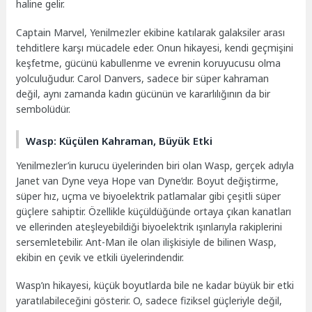
haline gelir.
Captain Marvel, Yenilmezler ekibine katılarak galaksiler arası
tehditlere karşı mücadele eder. Onun hikayesi, kendi geçmişini
keşfetme, gücünü kabullenme ve evrenin koruyucusu olma
yolculuğudur. Carol Danvers, sadece bir süper kahraman
değil, aynı zamanda kadın gücünün ve kararlılığının da bir
sembolüdür.
Wasp: Küçülen Kahraman, Büyük Etki
Yenilmezler’in kurucu üyelerinden biri olan Wasp, gerçek adıyla
Janet van Dyne veya Hope van Dyne’dır. Boyut değiştirme,
süper hız, uçma ve biyoelektrik patlamalar gibi çeşitli süper
güçlere sahiptir. Özellikle küçüldüğünde ortaya çıkan kanatları
ve ellerinden ateşleyebildiği biyoelektrik ışınlarıyla rakiplerini
sersemletebilir. Ant-Man ile olan ilişkisiyle de bilinen Wasp,
ekibin en çevik ve etkili üyelerindendir.
Wasp’ın hikayesi, küçük boyutlarda bile ne kadar büyük bir etki
yaratılabileceğini gösterir. O, sadece fiziksel güçleriyle değil,