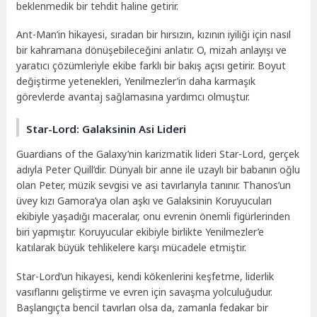
beklenmedik bir tehdit haline getirir.
Ant-Man’in hikayesi, sıradan bir hırsızın, kızının iyiliği için nasıl
bir kahramana dönüşebileceğini anlatır. O, mizah anlayışı ve
yaratıcı çözümleriyle ekibe farklı bir bakış açısı getirir. Boyut
değiştirme yetenekleri, Yenilmezler’in daha karmaşık
görevlerde avantaj sağlamasına yardımcı olmuştur.
Star-Lord: Galaksinin Asi Lideri
Guardians of the Galaxy’nin karizmatik lideri Star-Lord, gerçek
adıyla Peter Quill’dir. Dünyalı bir anne ile uzaylı bir babanın oğlu
olan Peter, müzik sevgisi ve asi tavırlarıyla tanınır. Thanos’un
üvey kızı Gamora’ya olan aşkı ve Galaksinin Koruyucuları
ekibiyle yaşadığı maceralar, onu evrenin önemli figürlerinden
biri yapmıştır. Koruyucular ekibiyle birlikte Yenilmezler’e
katılarak büyük tehlikelere karşı mücadele etmiştir.
Star-Lord’un hikayesi, kendi kökenlerini keşfetme, liderlik
vasıflarını geliştirme ve evren için savaşma yolculuğudur.
Başlangıçta bencil tavırları olsa da, zamanla fedakar bir