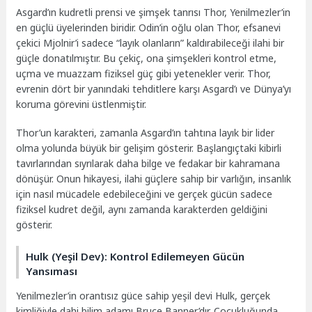
Asgard’ın kudretli prensi ve şimşek tanrısı Thor, Yenilmezler’in
en güçlü üyelerinden biridir. Odin’in oğlu olan Thor, efsanevi
çekici Mjolnir’i sadece “layık olanların” kaldırabileceği ilahi bir
güçle donatılmıştır. Bu çekiç, ona şimşekleri kontrol etme,
uçma ve muazzam fiziksel güç gibi yetenekler verir. Thor,
evrenin dört bir yanındaki tehditlere karşı Asgard’ı ve Dünya’yı
koruma görevini üstlenmiştir.
Thor’un karakteri, zamanla Asgard’ın tahtına layık bir lider
olma yolunda büyük bir gelişim gösterir. Başlangıçtaki kibirli
tavırlarından sıyrılarak daha bilge ve fedakar bir kahramana
dönüşür. Onun hikayesi, ilahi güçlere sahip bir varlığın, insanlık
için nasıl mücadele edebileceğini ve gerçek gücün sadece
fiziksel kudret değil, aynı zamanda karakterden geldiğini
gösterir.
Hulk (Yeşil Dev): Kontrol Edilemeyen Gücün
Yansıması
Yenilmezler’in orantısız güce sahip yeşil devi Hulk, gerçek
kimliğiyle dahi bilim adamı Bruce Banner’dır. Çocukluğunda