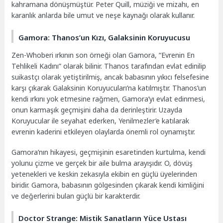
kahramana dönüşmüştür. Peter Quill, müziği ve mizahı, en
karanlık anlarda bile umut ve neşe kaynağı olarak kullanır.
Gamora: Thanos’un Kızı, Galaksinin Koruyucusu
Zen-Whoberi ırkının son örneği olan Gamora, “Evrenin En
Tehlikeli Kadını” olarak bilinir. Thanos tarafından evlat edinilip
suikastçı olarak yetiştirilmiş, ancak babasının yıkıcı felsefesine
karşı çıkarak Galaksinin Koruyucuları’na katılmıştır. Thanos’un
kendi ırkını yok etmesine rağmen, Gamora’yı evlat edinmesi,
onun karmaşık geçmişini daha da derinleştirir. Uzayda
Koruyucular ile seyahat ederken, Yenilmezler’e katılarak
evrenin kaderini etkileyen olaylarda önemli rol oynamıştır.
Gamora’nın hikayesi, geçmişinin esaretinden kurtulma, kendi
yolunu çizme ve gerçek bir aile bulma arayışıdır. O, dövüş
yetenekleri ve keskin zekasıyla ekibin en güçlü üyelerinden
biridir. Gamora, babasının gölgesinden çıkarak kendi kimliğini
ve değerlerini bulan güçlü bir karakterdir.
Doctor Strange: Mistik Sanatların Yüce Ustası