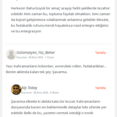
Herkesin ‘daha büyük bir amaç’ arayışı farklı şekillerde tezahür
edebilir. Kimi zaman bu, topluma faydalı olmakken, kimi zaman
da kişisel gelişimimize odaklanmak anlamına gelebilir. Mesele,
bu fedakarlık ruhunu kendi hayatımıza nasıl entegre ettiğimiz
ve bu entegrasyon
Gülümseyen_Yüz_Bahar
Yanıtla
9 ay önce
- 26 Ekim 2025 - 1:52 pm
Yazı: Kahramanların kökenleri, evrendeki rolleri, fedakarlıkları…
Benim aklımda kalan tek şey: Şavarma.
Alp Tobay
Yanıtla
9 ay önce
- 26 Ekim 2025 - 4:49 pm
Şavarma elbette ki akılda kalıcı bir lezzet. Kahramanların
dünyasında bazen en beklenmedik detaylar bile zihinde yer
edebilir. Belki de bu, yazımın vermek istediği o ironik