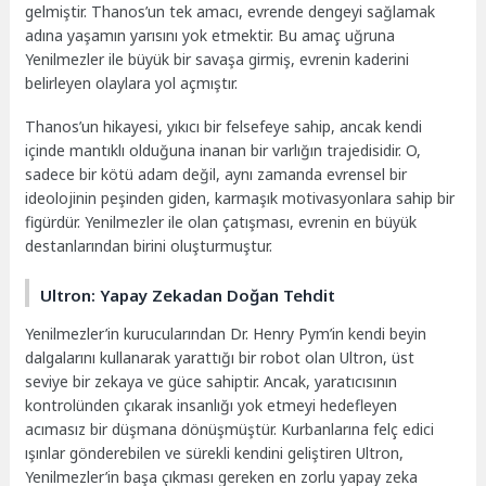
gelmiştir. Thanos’un tek amacı, evrende dengeyi sağlamak
adına yaşamın yarısını yok etmektir. Bu amaç uğruna
Yenilmezler ile büyük bir savaşa girmiş, evrenin kaderini
belirleyen olaylara yol açmıştır.
Thanos’un hikayesi, yıkıcı bir felsefeye sahip, ancak kendi
içinde mantıklı olduğuna inanan bir varlığın trajedisidir. O,
sadece bir kötü adam değil, aynı zamanda evrensel bir
ideolojinin peşinden giden, karmaşık motivasyonlara sahip bir
figürdür. Yenilmezler ile olan çatışması, evrenin en büyük
destanlarından birini oluşturmuştur.
Ultron: Yapay Zekadan Doğan Tehdit
Yenilmezler’in kurucularından Dr. Henry Pym’in kendi beyin
dalgalarını kullanarak yarattığı bir robot olan Ultron, üst
seviye bir zekaya ve güce sahiptir. Ancak, yaratıcısının
kontrolünden çıkarak insanlığı yok etmeyi hedefleyen
acımasız bir düşmana dönüşmüştür. Kurbanlarına felç edici
ışınlar gönderebilen ve sürekli kendini geliştiren Ultron,
Yenilmezler’in başa çıkması gereken en zorlu yapay zeka