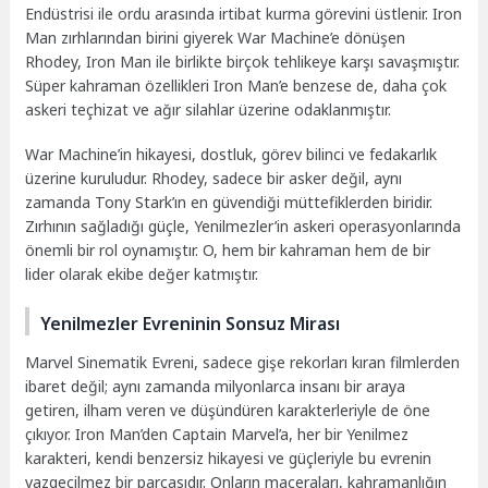
Endüstrisi ile ordu arasında irtibat kurma görevini üstlenir. Iron
Man zırhlarından birini giyerek War Machine’e dönüşen
Rhodey, Iron Man ile birlikte birçok tehlikeye karşı savaşmıştır.
Süper kahraman özellikleri Iron Man’e benzese de, daha çok
askeri teçhizat ve ağır silahlar üzerine odaklanmıştır.
War Machine’in hikayesi, dostluk, görev bilinci ve fedakarlık
üzerine kuruludur. Rhodey, sadece bir asker değil, aynı
zamanda Tony Stark’ın en güvendiği müttefiklerden biridir.
Zırhının sağladığı güçle, Yenilmezler’in askeri operasyonlarında
önemli bir rol oynamıştır. O, hem bir kahraman hem de bir
lider olarak ekibe değer katmıştır.
Yenilmezler Evreninin Sonsuz Mirası
Marvel Sinematik Evreni, sadece gişe rekorları kıran filmlerden
ibaret değil; aynı zamanda milyonlarca insanı bir araya
getiren, ilham veren ve düşündüren karakterleriyle de öne
çıkıyor. Iron Man’den Captain Marvel’a, her bir Yenilmez
karakteri, kendi benzersiz hikayesi ve güçleriyle bu evrenin
vazgeçilmez bir parçasıdır. Onların maceraları, kahramanlığın