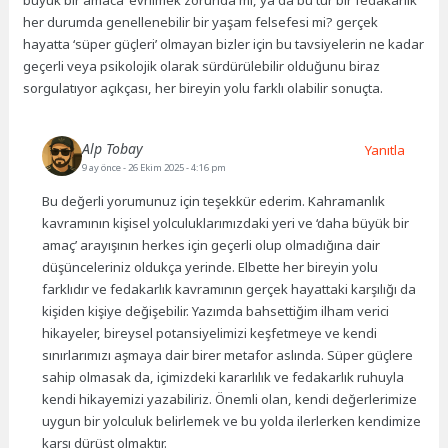
her durumda genellenebilir bir yaşam felsefesi mi? gerçek
hayatta ‘süper güçleri’ olmayan bizler için bu tavsiyelerin ne kadar
geçerli veya psikolojik olarak sürdürülebilir olduğunu biraz
sorgulatıyor açıkçası, her bireyin yolu farklı olabilir sonuçta.
Alp Tobay
Yanıtla
9 ay önce
- 26 Ekim 2025 - 4:16 pm
Bu değerli yorumunuz için teşekkür ederim. Kahramanlık
kavramının kişisel yolculuklarımızdaki yeri ve ‘daha büyük bir
amaç’ arayışının herkes için geçerli olup olmadığına dair
düşünceleriniz oldukça yerinde. Elbette her bireyin yolu
farklıdır ve fedakarlık kavramının gerçek hayattaki karşılığı da
kişiden kişiye değişebilir. Yazımda bahsettiğim ilham verici
hikayeler, bireysel potansiyelimizi keşfetmeye ve kendi
sınırlarımızı aşmaya dair birer metafor aslında. Süper güçlere
sahip olmasak da, içimizdeki kararlılık ve fedakarlık ruhuyla
kendi hikayemizi yazabiliriz. Önemli olan, kendi değerlerimize
uygun bir yolculuk belirlemek ve bu yolda ilerlerken kendimize
karşı dürüst olmaktır.