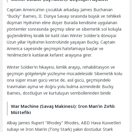
Captain America’nın çocukluk arkadaşı James Buchanan
“Bucky” Barnes, II. Dünya Savaşı sırasında büyük ve tehlikeli
düşman Hydra’nın eline düşer. Burada kendisine uygulanan
yöntemler sonrasında geçmişi silinir ve sibernetik sol koluyla
güçlendirilmiş kiralık bir katil olan Winter Soldier’a dönüşür.
Uzun yıllar Hydra’nın kontrolünde yaşayan Bucky, Captain
America sayesinde geçmişini hatırlamaya başlar ve
Yenilmezler’e katılarak kefaret arayışına girer.
Winter Soldier’ın hikayesi, kimlik arayışı, rehabilitasyon ve
geçmişin gölgeleriyle yüzleşme mücadelesidir. Sibernetik kolu
ona süper insan gücü verse de, asıl gücü, geçmişindeki
travmaları aşma ve doğru yolu bulma azmindedir. Bucky
Barnes, dostluğun ve kurtuluşun sembollerinden biridir.
War Machine (Savaş Makinesi): Iron Man’in Zırhlı
Müttefiki
Albay James Rupert “Rhodey” Rhodes, ABD Hava Kuvvetleri
subayı ve Iron Man’in (Tony Stark) yakın dostudur. Stark