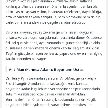
Ultron’un kötücül planlarından kurtularak ekibin saflarına
katılmıştır. Alnında evrenin en önemli bileşenlerinden biri olan
Zihin Taşı’nı taşıyan Vision, insanüstü reflekslere, dayanıklılığa,
hıza ve yüksek zekaya sahiptir. O, hem bir makine hem de bir
varlık olma arasındaki ince çizgide varlığını sürdürür.
Vision’ın hikayesi, yapay zekanın gelişimi, insani duyguları
anlama ve varoluşsal sorgulamalar etrafında döner. O, sadece
fiziksel gücüyle değil, aynı zamanda düşünce derinliği ve ahlaki
pusulasıyla da Yenilmezler’e önemli katkılar sağlamıştır. Zihin
Taşı’nın gücüyle birleşen benzersiz yapısı, onu evrenin en ilginç
karakterlerinden biri yapar.
Ant-Man (Karınca Adam): Boyutların Ustası
Dr. Henry Pym tarafından yaratılan Ant-Man, gerçek adıyla
Scott Lang’dir. Adından da anlaşılacağı üzere, karınca
boyutuna kadar küçülebilme yeteneğine sahiptir. Karıncalarla
iletişim kurabileceği özel bir kask kullanan Ant-Man,
Yenilmezler’in en önemli stratejik kozlarından biridir. Küçük
boyutlarda bile büyük bir etki yaratabilme kapasitesi, onu