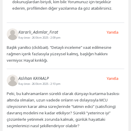
dokunuşlardan biriydi, kim bilir. Yorumunuz için teşekkür
ederim, profilimden diğer yazılarıma da göz atabilirsiniz.
Kararlı_Adımlar_Fırat
Yanıtla
9 ay önce
- 26 Ekim 2025 - 2:09 pm
Başlık yanıltıcı (clickbait). “Detaylı inceleme” vaat edilmesine
rağmen içerik fazlasıyla yüzeysel kalmış, başlığın hakkını
vermiyor. Hayal kırıklığı.
Aslıhan KAYAALP
Yanıtla
9 ay önce
- 26 Ekim 2025 - 2:10 pm
Peki, bu kahramanların sürekli olarak dünyayı kurtarma baskısı
altında olmaları, uzun vadede onların ve dolayısıyla MCU
izleyicisinin karar alma süreçlerinde “tatmin edici” (satisficing)
davranış modelini ne kadar etkiliyor? Sürekli “yeterince iyi”
çözümlerle yetinmek zorunda kalmak, günlük hayattaki
seçimlerimizi nasıl şekillendiriyor olabilir?