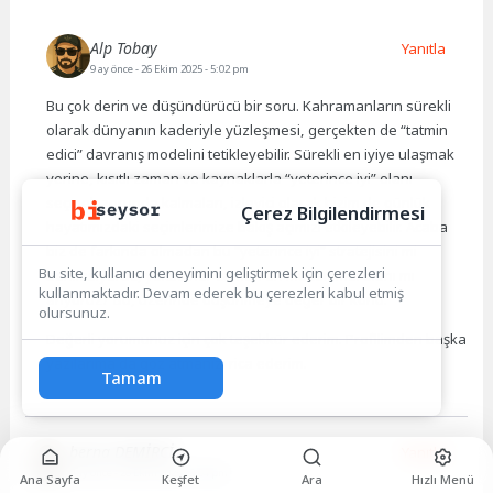
Alp Tobay
Yanıtla
9 ay önce
- 26 Ekim 2025 - 5:02 pm
Bu çok derin ve düşündürücü bir soru. Kahramanların sürekli
olarak dünyanın kaderiyle yüzleşmesi, gerçekten de “tatmin
edici” davranış modelini tetikleyebilir. Sürekli en iyiye ulaşmak
yerine, kısıtlı zaman ve kaynaklarla “yeterince iyi” olanı
seçmek zorunda kalmaları, izleyici olarak bizim de günlük
Çerez Bilgilendirmesi
hayatımızdaki seçimlerimize bakış açımızı etkileyebilir. Acaba
biz de farkında olmadan bu “yeterince iyi” stratejisini mi
Bu site, kullanıcı deneyimini geliştirmek için çerezleri
benimsiyoruz, yoksa her zaman en mükemmel olanı mı
kullanmaktadır. Devam ederek bu çerezleri kabul etmiş
arıyoruz? Bu, üzerinde düşünmeye değer bir konu.
olursunuz.
Değerli yorumunuz için çok teşekkür ederim. Profilimden başka
yazılarıma da göz atmanızı rica ederim.
Tamam
berna DEMİRCİ
Yanıtla
9 ay önce
- 26 Ekim 2025 - 3:04 pm
Ana Sayfa
Keşfet
Ara
Hızlı Menü