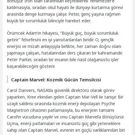
dönüşür. Iron Man tarafından keşfedilerek Yenilmezler’e
katılmasıyla, sıradan okul hayatı ile dünyayı kurtarma görevi
arasında denge kurmaya çalışır. Peter, genç yaşına rağmen
büyük bir sorumluluk bilinciyle hareket eder.
Örümcek Adam’ın hikayesi, “Büyük güç, büyük sorumluluk
getirir” felsefesini en iyi yansıtanlardan biridir. O, gençlik
enerjisi ve mizah anlayışıyla birlikte, her zaman doğru olanı
yapmaya çalışan, hatalarından ders çıkaran bir kahramandır.
Peter Parker, sıradan bir insanın bile nasıl olağanüstü işler
başarabileceğini gösterir.
Captain Marvel: Kozmik Gücün Temsilcisi
Carol Danvers, NASA’da güvenlik direktörü olarak görev
yaparken, Kree ırkından gelen Captain Mar-Vell ile tanışır. Bir
uzaylı saldırısı sırasında kozmik enerji depolayan Psyche
Magnetron cihazının patlamasıyla, bu enerjinin tamamı
Carol’ın vücuduna yayılır ve onu Captain Marvel’a dönüştürür.
Uçma, enerji patlamaları ve insanüstü güç gibi yeteneklere
sahip olan Captain Marvel, evrenin en güçlü varlıklarından biri