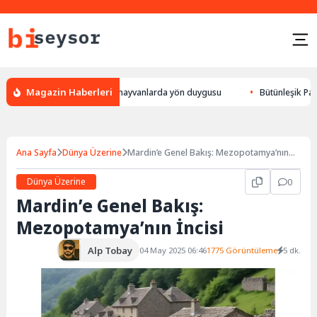
Magazin Haberleri
bulur, leylek yön bulması, hayvanlarda yön duygusu
Bütünleşik Pazarla
Ana Sayfa
Dünya Üzerine
Mardin’e Genel Bakış: Mezopotamya’nın
İncisi
Dünya Üzerine
0
Mardin’e Genel Bakış:
Mezopotamya’nın İncisi
Alp Tobay
04 May 2025 06:46
1775 Görüntüleme
5 dk.