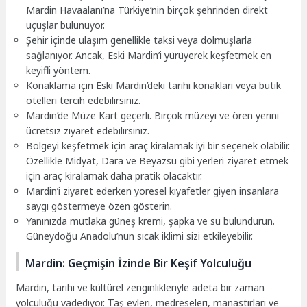
Mardin Havaalanı’na Türkiye’nin birçok şehrinden direkt
uçuşlar bulunuyor.
Şehir içinde ulaşım genellikle taksi veya dolmuşlarla
sağlanıyor. Ancak, Eski Mardin’i yürüyerek keşfetmek en
keyifli yöntem.
Konaklama için Eski Mardin’deki tarihi konakları veya butik
otelleri tercih edebilirsiniz.
Mardin’de Müze Kart geçerli. Birçok müzeyi ve ören yerini
ücretsiz ziyaret edebilirsiniz.
Bölgeyi keşfetmek için araç kiralamak iyi bir seçenek olabilir.
Özellikle Midyat, Dara ve Beyazsu gibi yerleri ziyaret etmek
için araç kiralamak daha pratik olacaktır.
Mardin’i ziyaret ederken yöresel kıyafetler giyen insanlara
saygı göstermeye özen gösterin.
Yanınızda mutlaka güneş kremi, şapka ve su bulundurun.
Güneydoğu Anadolu’nun sıcak iklimi sizi etkileyebilir.
Mardin: Geçmişin İzinde Bir Keşif Yolculuğu
Mardin, tarihi ve kültürel zenginlikleriyle adeta bir zaman
yolculuğu vadediyor. Taş evleri, medreseleri, manastırları ve