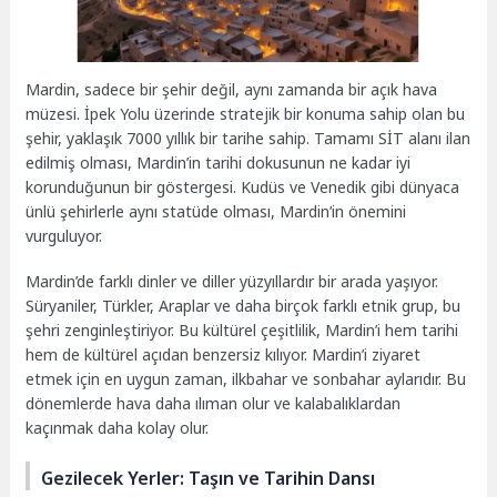
Mardin, sadece bir şehir değil, aynı zamanda bir açık hava
müzesi. İpek Yolu üzerinde stratejik bir konuma sahip olan bu
şehir, yaklaşık 7000 yıllık bir tarihe sahip. Tamamı SİT alanı ilan
edilmiş olması, Mardin’in tarihi dokusunun ne kadar iyi
korunduğunun bir göstergesi. Kudüs ve Venedik gibi dünyaca
ünlü şehirlerle aynı statüde olması, Mardin’in önemini
vurguluyor.
Mardin’de farklı dinler ve diller yüzyıllardır bir arada yaşıyor.
Süryaniler, Türkler, Araplar ve daha birçok farklı etnik grup, bu
şehri zenginleştiriyor. Bu kültürel çeşitlilik, Mardin’i hem tarihi
hem de kültürel açıdan benzersiz kılıyor. Mardin’i ziyaret
etmek için en uygun zaman, ilkbahar ve sonbahar aylarıdır. Bu
dönemlerde hava daha ılıman olur ve kalabalıklardan
kaçınmak daha kolay olur.
Gezilecek Yerler: Taşın ve Tarihin Dansı