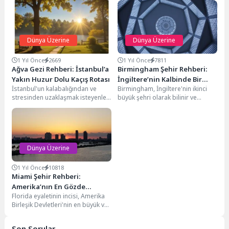
Dünya Üzerine
Dünya Üzerine
1 Yıl Önce
2669
1 Yıl Önce
7811
Ağva Gezi Rehberi: İstanbul’a
Birmingham Şehir Rehberi:
Yakın Huzur Dolu Kaçış Rotası
İngiltere’nin Kalbinde Bir
İstanbul'un kalabalığından ve
Birmingham, İngiltere'nin ikinci
Kültür ve Eğitim Merkezi
stresinden uzaklaşmak isteyenler
büyük şehri olarak bilinir ve
için Ağva, adeta bir vaha. Şehrin
ülkenin merkezinde stratejik bir
gürültüsünü geride bırakıp,...
konuma sahiptir. Tarih...
Dünya Üzerine
1 Yıl Önce
10818
Miami Şehir Rehberi:
Amerika’nın En Gözde
Florida eyaletinin incisi, Amerika
Şehirlerinden Biri
Birleşik Devletleri'nin en büyük ve
önemli şehirlerinden biri olan
Miami, Atlas...
Son Sorular