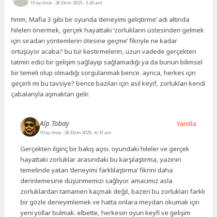
10 ay önce
- 26 Ekim 2025 - 5:45 am
hmm, Mafia 3 gibi bir oyunda ‘deneyimi geliştirme’ adı altında
hileleri önermek, gerçek hayattaki ‘zorlukların üstesinden gelmek
için sıradan yöntemlerin ötesine geçme’ fikriyle ne kadar
örtüşüyor acaba? bu tür kestirmelerin, uzun vadede gerçekten
tatmin edici bir gelişim sağlayıp sağlamadığı ya da bunun bilimsel
bir temeli olup olmadığı sorgulanmalı bence. ayrıca, herkes için
geçerli mi bu tavsiye? bence bazıları için asıl keyif, zorlukları kendi
çabalarıyla aşmaktan gelir.
Alp Tobay
Yanıtla
10 ay önce
- 26 Ekim 2025 - 6:31 am
Gerçekten ilginç bir bakış açısı. oyundaki hileler ve gerçek
hayattaki zorluklar arasındaki bu karşılaştırma, yazının
temelinde yatan ‘deneyimi farklılaştırma’ fikrini daha
derinlemesine düşünmemizi sağlıyor. amacımız asla
zorluklardan tamamen kaçmak değil, bazen bu zorlukları farklı
bir gözle deneyimlemek ve hatta onlara meydan okumak için
yeni yollar bulmak. elbette, herkesin oyun keyfi ve gelişim