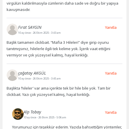
virgülün kaldırılmasıyla cümlenin daha sade ve doğru bir yapıya
kavuşmasıdır.
Fırat SAYGIN
Yanıtla
10 ay önce
- 26 Ekim 2025 - 3:43 am
Başlık tamamen clickbait. “Mafia 3 Hileleri” diye girip oyunu
tanıtmışsınız, hilelerle ilgili tek kelime yok. İçerik vaat ettiğini
vermiyor ve çok yüzeysel kalmış, hayal kırıklığı.
çağatay AKGÜL
Yanıtla
10 ay önce
- 26 Ekim 2025 - 3:45 am
Başlıkta ‘hileler’ var ama içerikte tek bir hile bile yok. Tam bir
clickbait. Yazı çok yüzeysel kalmış, hayal kırıklığı.
Alp Tobay
Yanıtla
10 ay önce
- 26 Ekim 2025 - 5:06 am
Yorumunuz için teşekkür ederim. Yazıda bahsettiğim yöntemler,