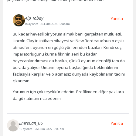
Alp Tobay
Yanıtla
10 ay önce
- 26 Ekim 2025 - 5:48 am
Bu kadar hevesli bir yorum almak beni gerçekten mutlu etti.
Lincoln Clay’in intikam hikayesi ve New Bordeaux’nun o eşsiz
atmosferi, oyunun en güçlü yönlerinden bazıları. Kendi suç
imparatorluğunu kurma fikrinin seni bu kadar
heyecanlandırması da harika, çünkü oyunun derinliği tam da
burada yatıyor. Umarım oyuna başladığında beklentilerini
fazlasıyla karşılar ve o acımasız dünyada kaybolmanın tadını
çıkarırsın.
Yorumun için çok teşekkür ederim. Profilimden diğer yazılara
da göz atmanı rica ederim.
EmreCan_06
Yanıtla
10 ay önce
- 26 Ekim 2025 - 5:06 am