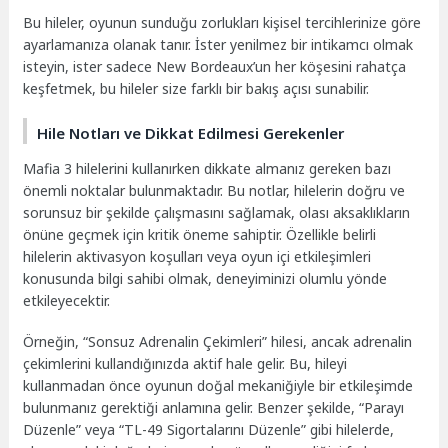
Bu hileler, oyunun sunduğu zorlukları kişisel tercihlerinize göre
ayarlamanıza olanak tanır. İster yenilmez bir intikamcı olmak
isteyin, ister sadece New Bordeaux’un her köşesini rahatça
keşfetmek, bu hileler size farklı bir bakış açısı sunabilir.
Hile Notları ve Dikkat Edilmesi Gerekenler
Mafia 3 hilelerini kullanırken dikkate almanız gereken bazı
önemli noktalar bulunmaktadır. Bu notlar, hilelerin doğru ve
sorunsuz bir şekilde çalışmasını sağlamak, olası aksaklıkların
önüne geçmek için kritik öneme sahiptir. Özellikle belirli
hilelerin aktivasyon koşulları veya oyun içi etkileşimleri
konusunda bilgi sahibi olmak, deneyiminizi olumlu yönde
etkileyecektir.
Örneğin, “Sonsuz Adrenalin Çekimleri” hilesi, ancak adrenalin
çekimlerini kullandığınızda aktif hale gelir. Bu, hileyi
kullanmadan önce oyunun doğal mekaniğiyle bir etkileşimde
bulunmanız gerektiği anlamına gelir. Benzer şekilde, “Parayı
Düzenle” veya “TL-49 Sigortalarını Düzenle” gibi hilelerde,