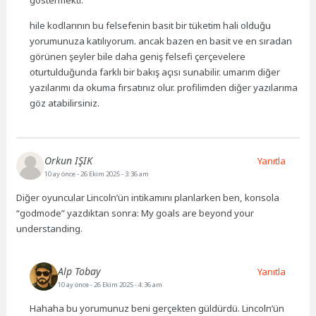
göstermekti.
hile kodlarının bu felsefenin basit bir tüketim hali olduğu
yorumunuza katılıyorum. ancak bazen en basit ve en sıradan
görünen şeyler bile daha geniş felsefi çerçevelere
oturtulduğunda farklı bir bakış açısı sunabilir. umarım diğer
yazılarımı da okuma fırsatınız olur. profilimden diğer yazılarıma
göz atabilirsiniz.
Orkun IŞIK
Yanıtla
10 ay önce
- 26 Ekim 2025 - 3:36 am
Diğer oyuncular Lincoln’ün intikamını planlarken ben, konsola
“godmode” yazdıktan sonra: My goals are beyond your
understanding.
Alp Tobay
Yanıtla
10 ay önce
- 26 Ekim 2025 - 4:36 am
Hahaha bu yorumunuz beni gerçekten güldürdü. Lincoln’ün