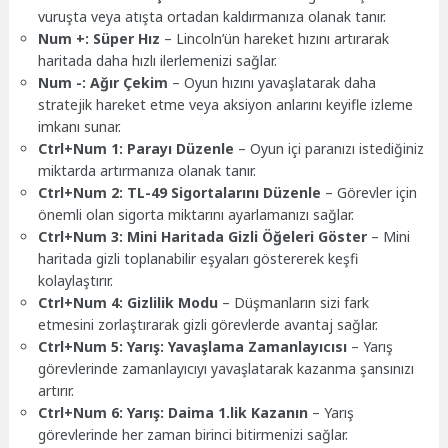
vuruşta veya atışta ortadan kaldırmanıza olanak tanır.
Num +: Süper Hız
– Lincoln’ün hareket hızını artırarak
haritada daha hızlı ilerlemenizi sağlar.
Num -: Ağır Çekim
– Oyun hızını yavaşlatarak daha
stratejik hareket etme veya aksiyon anlarını keyifle izleme
imkanı sunar.
Ctrl+Num 1: Parayı Düzenle
– Oyun içi paranızı istediğiniz
miktarda artırmanıza olanak tanır.
Ctrl+Num 2: TL-49 Sigortalarını Düzenle
– Görevler için
önemli olan sigorta miktarını ayarlamanızı sağlar.
Ctrl+Num 3: Mini Haritada Gizli Öğeleri Göster
– Mini
haritada gizli toplanabilir eşyaları göstererek keşfi
kolaylaştırır.
Ctrl+Num 4: Gizlilik Modu
– Düşmanların sizi fark
etmesini zorlaştırarak gizli görevlerde avantaj sağlar.
Ctrl+Num 5: Yarış: Yavaşlama Zamanlayıcısı
– Yarış
görevlerinde zamanlayıcıyı yavaşlatarak kazanma şansınızı
artırır.
Ctrl+Num 6: Yarış: Daima 1.lik Kazanın
– Yarış
görevlerinde her zaman birinci bitirmenizi sağlar.