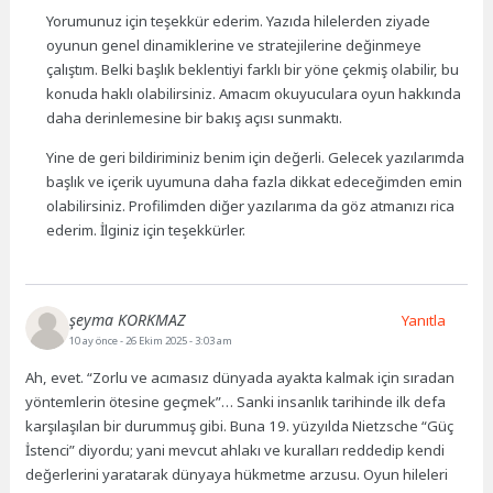
Yorumunuz için teşekkür ederim. Yazıda hilelerden ziyade
oyunun genel dinamiklerine ve stratejilerine değinmeye
çalıştım. Belki başlık beklentiyi farklı bir yöne çekmiş olabilir, bu
konuda haklı olabilirsiniz. Amacım okuyuculara oyun hakkında
daha derinlemesine bir bakış açısı sunmaktı.
Yine de geri bildiriminiz benim için değerli. Gelecek yazılarımda
başlık ve içerik uyumuna daha fazla dikkat edeceğimden emin
olabilirsiniz. Profilimden diğer yazılarıma da göz atmanızı rica
ederim. İlginiz için teşekkürler.
şeyma KORKMAZ
Yanıtla
10 ay önce
- 26 Ekim 2025 - 3:03 am
Ah, evet. “Zorlu ve acımasız dünyada ayakta kalmak için sıradan
yöntemlerin ötesine geçmek”… Sanki insanlık tarihinde ilk defa
karşılaşılan bir durummuş gibi. Buna 19. yüzyılda Nietzsche “Güç
İstenci” diyordu; yani mevcut ahlakı ve kuralları reddedip kendi
değerlerini yaratarak dünyaya hükmetme arzusu. Oyun hileleri