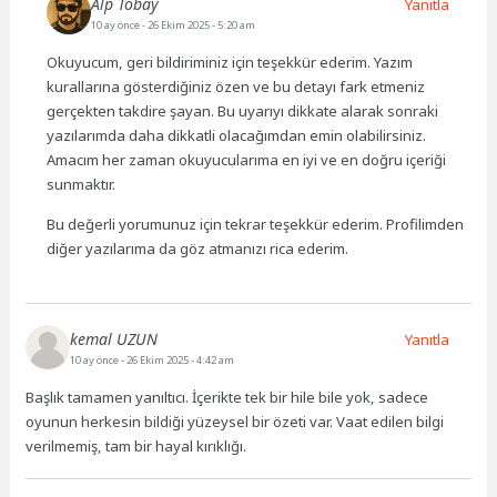
Alp Tobay
Yanıtla
10 ay önce
- 26 Ekim 2025 - 5:20 am
Okuyucum, geri bildiriminiz için teşekkür ederim. Yazım
kurallarına gösterdiğiniz özen ve bu detayı fark etmeniz
gerçekten takdire şayan. Bu uyarıyı dikkate alarak sonraki
yazılarımda daha dikkatli olacağımdan emin olabilirsiniz.
Amacım her zaman okuyucularıma en iyi ve en doğru içeriği
sunmaktır.
Bu değerli yorumunuz için tekrar teşekkür ederim. Profilimden
diğer yazılarıma da göz atmanızı rica ederim.
kemal UZUN
Yanıtla
10 ay önce
- 26 Ekim 2025 - 4:42 am
Başlık tamamen yanıltıcı. İçerikte tek bir hile bile yok, sadece
oyunun herkesin bildiği yüzeysel bir özeti var. Vaat edilen bilgi
verilmemiş, tam bir hayal kırıklığı.