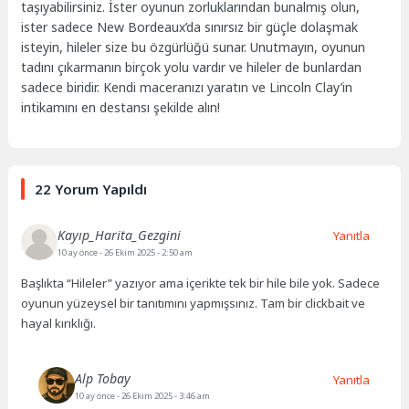
taşıyabilirsiniz. İster oyunun zorluklarından bunalmış olun,
ister sadece New Bordeaux’da sınırsız bir güçle dolaşmak
isteyin, hileler size bu özgürlüğü sunar. Unutmayın, oyunun
tadını çıkarmanın birçok yolu vardır ve hileler de bunlardan
sadece biridir. Kendi maceranızı yaratın ve Lincoln Clay’in
intikamını en destansı şekilde alın!
22 Yorum Yapıldı
Kayıp_Harita_Gezgini
Yanıtla
10 ay önce
- 26 Ekim 2025 - 2:50 am
Başlıkta “Hileler” yazıyor ama içerikte tek bir hile bile yok. Sadece
oyunun yüzeysel bir tanıtımını yapmışsınız. Tam bir clickbait ve
hayal kırıklığı.
Alp Tobay
Yanıtla
10 ay önce
- 26 Ekim 2025 - 3:46 am