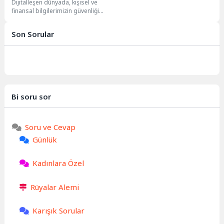
Dijitalleşen dünyada, kişisel ve
Gizli Tehlikesi
finansal bilgilerimizin güvenliği
her zamankinden daha kritik hale
geldi. Ne yazık...
Son Sorular
Bi soru sor
Soru ve Cevap
Günlük
Kadınlara Özel
Rüyalar Alemi
Karışık Sorular