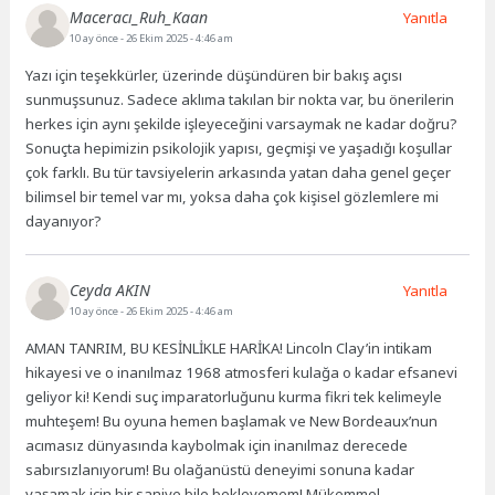
Maceracı_Ruh_Kaan
Yanıtla
10 ay önce
- 26 Ekim 2025 - 4:46 am
Yazı için teşekkürler, üzerinde düşündüren bir bakış açısı
sunmuşsunuz. Sadece aklıma takılan bir nokta var, bu önerilerin
herkes için aynı şekilde işleyeceğini varsaymak ne kadar doğru?
Sonuçta hepimizin psikolojik yapısı, geçmişi ve yaşadığı koşullar
çok farklı. Bu tür tavsiyelerin arkasında yatan daha genel geçer
bilimsel bir temel var mı, yoksa daha çok kişisel gözlemlere mi
dayanıyor?
Ceyda AKIN
Yanıtla
10 ay önce
- 26 Ekim 2025 - 4:46 am
AMAN TANRIM, BU KESİNLİKLE HARİKA! Lincoln Clay’in intikam
hikayesi ve o inanılmaz 1968 atmosferi kulağa o kadar efsanevi
geliyor ki! Kendi suç imparatorluğunu kurma fikri tek kelimeyle
muhteşem! Bu oyuna hemen başlamak ve New Bordeaux’nun
acımasız dünyasında kaybolmak için inanılmaz derecede
sabırsızlanıyorum! Bu olağanüstü deneyimi sonuna kadar
yaşamak için bir saniye bile bekleyemem! Mükemmel