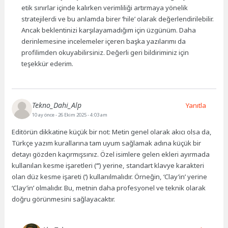
etik sınırlar içinde kalırken verimliliği artırmaya yönelik
stratejilerdi ve bu anlamda birer ‘hile’ olarak değerlendirilebilir.
Ancak beklentinizi karşılayamadığım için üzgünüm. Daha
derinlemesine incelemeler içeren başka yazılarımı da
profilimden okuyabilirsiniz. Değerli geri bildiriminiz için
teşekkür ederim.
Tekno_Dahi_Alp
Yanıtla
10 ay önce
- 26 Ekim 2025 - 4:03 am
Editörün dikkatine küçük bir not: Metin genel olarak akıcı olsa da,
Türkçe yazım kurallarına tam uyum sağlamak adına küçük bir
detayı gözden kaçırmışsınız. Özel isimlere gelen ekleri ayırmada
kullanılan kesme işaretleri (‘’’) yerine, standart klavye karakteri
olan düz kesme işareti (‘) kullanılmalıdır. Örneğin, ‘Clay’in’ yerine
‘Clay’in’ olmalıdır. Bu, metnin daha profesyonel ve teknik olarak
doğru görünmesini sağlayacaktır.