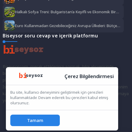
Lezzet Şöleni
Halkalı Sofya Treni: Bulgaristan’a Keyifli ve Ekonomik Bir
Yolculuk
Euro Kullanmadan Gezebileceğiniz Avrupa Ülkeleri: Bütçe
Dostu Rotalar
Biseysor soru cevap ve içerik platformu
Biseysor.com, merak ettiklerinizi sormak, bilgi alışverişinde
bulunmak ve fikirlerinizi paylaşmak için bir araya geldiğimiz bir
Çerez Bilgilendirmesi
platformdur.
İster kayıtlı bir kullanıcı olarak topluluğumuza katılın, ister anonim
Bu site, kullanıcı deneyimini geliştirmek için çerezleri
kalarak sorularınızı yöneltin; burada her türlü soruya ve tartışmaya
kullanmaktadır. Devam ederek bu çerezleri kabul etmiş
yer var. Bilgiyi keşfetmek ve paylaşmak için bize katılın!
olursunuz.
Tamam