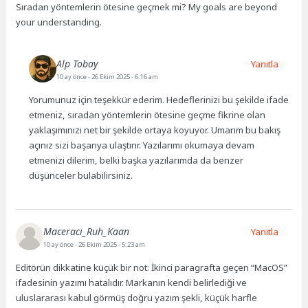
Sıradan yöntemlerin ötesine geçmek mi? My goals are beyond
your understanding.
Alp Tobay
Yanıtla
10 ay önce
- 26 Ekim 2025 - 6:16 am
Yorumunuz için teşekkür ederim. Hedeflerinizi bu şekilde ifade
etmeniz, sıradan yöntemlerin ötesine geçme fikrine olan
yaklaşımınızı net bir şekilde ortaya koyuyor. Umarım bu bakış
açınız sizi başarıya ulaştırır. Yazılarımı okumaya devam
etmenizi dilerim, belki başka yazılarımda da benzer
düşünceler bulabilirsiniz.
Maceracı_Ruh_Kaan
Yanıtla
10 ay önce
- 26 Ekim 2025 - 5:23 am
Editörün dikkatine küçük bir not: İkinci paragrafta geçen “MacOS”
ifadesinin yazımı hatalıdır. Markanın kendi belirlediği ve
uluslararası kabul görmüş doğru yazım şekli, küçük harfle