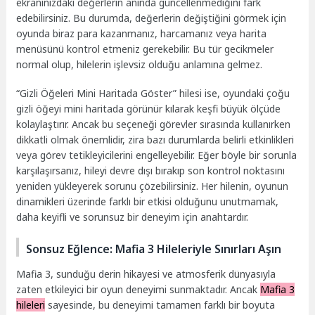
ekranınızdaki değerlerin anında güncellenmediğini fark
edebilirsiniz. Bu durumda, değerlerin değiştiğini görmek için
oyunda biraz para kazanmanız, harcamanız veya harita
menüsünü kontrol etmeniz gerekebilir. Bu tür gecikmeler
normal olup, hilelerin işlevsiz olduğu anlamına gelmez.
“Gizli Öğeleri Mini Haritada Göster” hilesi ise, oyundaki çoğu
gizli öğeyi mini haritada görünür kılarak keşfi büyük ölçüde
kolaylaştırır. Ancak bu seçeneği görevler sırasında kullanırken
dikkatli olmak önemlidir, zira bazı durumlarda belirli etkinlikleri
veya görev tetikleyicilerini engelleyebilir. Eğer böyle bir sorunla
karşılaşırsanız, hileyi devre dışı bırakıp son kontrol noktasını
yeniden yükleyerek sorunu çözebilirsiniz. Her hilenin, oyunun
dinamikleri üzerinde farklı bir etkisi olduğunu unutmamak,
daha keyifli ve sorunsuz bir deneyim için anahtardır.
Sonsuz Eğlence: Mafia 3 Hileleriyle Sınırları Aşın
Mafia 3, sunduğu derin hikayesi ve atmosferik dünyasıyla
zaten etkileyici bir oyun deneyimi sunmaktadır. Ancak
Mafia 3
hileleri
sayesinde, bu deneyimi tamamen farklı bir boyuta