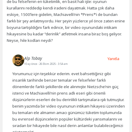
de bu felsefenin en tüketimlik, en basit hali işte: oyunun
kurallarını reddedip kendi iradeni dayatmak. Hatta çok daha
eskiye, 1500’lere gidelim, Machiavelli’nin *Prens*’i de bundan
farklı bir şey anlatmıyordu. Her şeyin yüzlerce yıl önce zaten enine
boyuna tartışıldığını fark edince, bir video oyunundaki intikam
hikayesine bu kadar “derinlik” atfetmek insana biraz boş geliyor.
Neyse, hile kodları neydi?
Alp Tobay
Yanıtla
10 ay önce
- 26 Ekim 2025 - 3:54 am
Yorumunuz için teşekkür ederim. evet bahsettiğiniz gibi
insanlık tarihinde benzer temalar ve felsefeler farklı
dönemlerde farklı şekillerde ele alınmıştır. Nietzsche’nin güç
istenci ve Machiavelli’nin prens adlı eseri gibi önemli
düşünürlerin eserleri de bu derinlikli tartışmalara ışık tutmuştur.
benim yazımda bir video oyununun intikam hikayesi üzerinden
bu temaları ele almamın amacı günümüz tüketim toplumunda
bu evrensel düşüncelerin popüler kültürdeki yansımalarını ve
sıradan bir hikayede bile nasıl derin anlamlar bulabileceğimizi