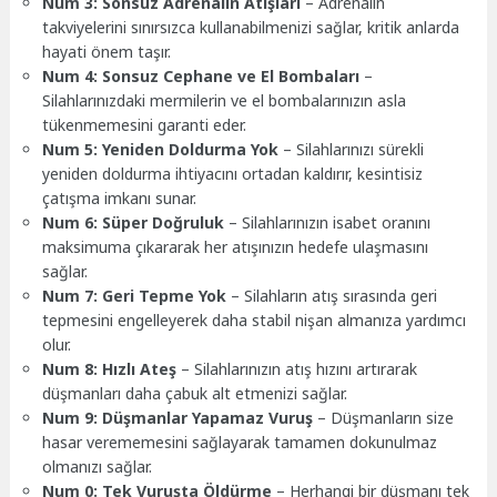
Num 3: Sonsuz Adrenalin Atışları
– Adrenalin
takviyelerini sınırsızca kullanabilmenizi sağlar, kritik anlarda
hayati önem taşır.
Num 4: Sonsuz Cephane ve El Bombaları
–
Silahlarınızdaki mermilerin ve el bombalarınızın asla
tükenmemesini garanti eder.
Num 5: Yeniden Doldurma Yok
– Silahlarınızı sürekli
yeniden doldurma ihtiyacını ortadan kaldırır, kesintisiz
çatışma imkanı sunar.
Num 6: Süper Doğruluk
– Silahlarınızın isabet oranını
maksimuma çıkararak her atışınızın hedefe ulaşmasını
sağlar.
Num 7: Geri Tepme Yok
– Silahların atış sırasında geri
tepmesini engelleyerek daha stabil nişan almanıza yardımcı
olur.
Num 8: Hızlı Ateş
– Silahlarınızın atış hızını artırarak
düşmanları daha çabuk alt etmenizi sağlar.
Num 9: Düşmanlar Yapamaz Vuruş
– Düşmanların size
hasar verememesini sağlayarak tamamen dokunulmaz
olmanızı sağlar.
Num 0: Tek Vuruşta Öldürme
– Herhangi bir düşmanı tek