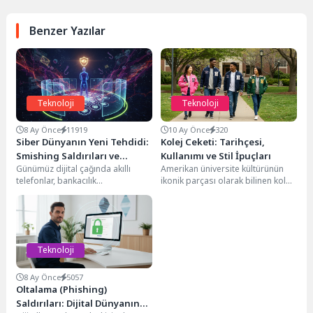
Benzer Yazılar
Teknoloji
Teknoloji
8 Ay Önce
11919
10 Ay Önce
320
Siber Dünyanın Yeni Tehdidi:
Kolej Ceketi: Tarihçesi,
Smishing Saldırıları ve
Kullanımı ve Stil İpuçları
Günümüz dijital çağında akıllı
Amerikan üniversite kültürünün
Korunma Yolları
telefonlar, bankacılık
ikonik parçası olarak bilinen kolej
işlemlerinden resmi duyurulara
ceketi, sadece bir giysi değil; aynı
kadar hayatımızın vazgeçilmez bir
zamanda...
parçası haline...
Teknoloji
8 Ay Önce
5057
Oltalama (Phishing)
Saldırıları: Dijital Dünyanın