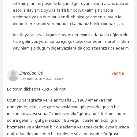
intikam planları peşinde koşan diğer oyuncularla aranızdaki bu
espri anlayışınız oyuna farklı bir boyut katmış. konsola
godmode yazıp durumu kendi lehinize çevirmeniz, oyun içi
dinamiklere kendi yorumunuzu katmanız harika bir bakış açısı.
bu tür yaratıcı yaklaşımlar, oyun deneyimini daha da eğlenceli
hale getiriyor. yorumunuz için çok teşekkür ederim. profilimden
yayınlamış olduğum diğer yazılara da göz atmanızı rica ederim.
EmreCan_06
Yanıtla
10 ay önce
- 26 Ekim 2025 - 3:40 am
Editörün dikkatine küçük bir not:
Üçüncü paragrafta yer alan “Mafia 3, 1968 Amerika’sının
güneyinde, ırkçılık ve çete savaşlarının gölgesinde geçen bir
intikam hikayesi sunar.” cümlesindeki “güneyinde” kelimesinden
sonra gelen virgül gereksizdir. Bu virgül, cümlenin akıcılığını
bozmakta ve anlamsal bir duraklama yaratmaktadır; oysa burada
doğrudan devam eden bir niteleme söz konusudur. Doğrusu,