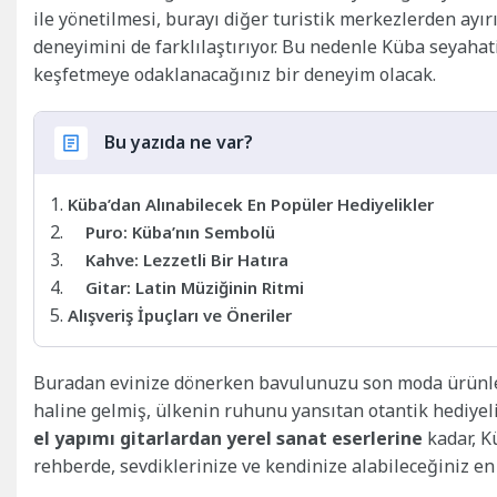
ile yönetilmesi, burayı diğer turistik merkezlerden ayır
deneyimini de farklılaştırıyor. Bu nedenle Küba seyaha
keşfetmeye odaklanacağınız bir deneyim olacak.
Bu yazıda ne var?
Küba’dan Alınabilecek En Popüler Hediyelikler
Puro: Küba’nın Sembolü
Kahve: Lezzetli Bir Hatıra
Gitar: Latin Müziğinin Ritmi
Alışveriş İpuçları ve Öneriler
Buradan evinize dönerken bavulunuzu son moda ürünle
haline gelmiş, ülkenin ruhunu yansıtan otantik hediyeli
el yapımı gitarlardan yerel sanat eserlerine
kadar, K
rehberde, sevdiklerinize ve kendinize alabileceğiniz en