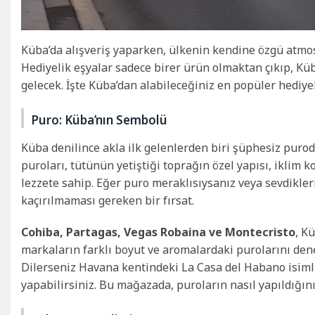
Küba’da alışveriş yaparken, ülkenin kendine özgü atmosf
Hediyelik eşyalar sadece birer ürün olmaktan çıkıp, Küb
gelecek. İşte Küba’dan alabileceğiniz en popüler hediyel
Puro: Küba’nın Sembolü
Küba denilince akla ilk gelenlerden biri şüphesiz purodu
puroları, tütünün yetiştiği toprağın özel yapısı, iklim 
lezzete sahip. Eğer puro meraklısıysanız veya sevdikler
kaçırılmaması gereken bir fırsat.
Cohiba, Partagas, Vegas Robaina ve Montecristo
, K
markaların farklı boyut ve aromalardaki purolarını den
Dilerseniz Havana kentindeki La Casa del Habano isimli
yapabilirsiniz. Bu mağazada, puroların nasıl yapıldığını