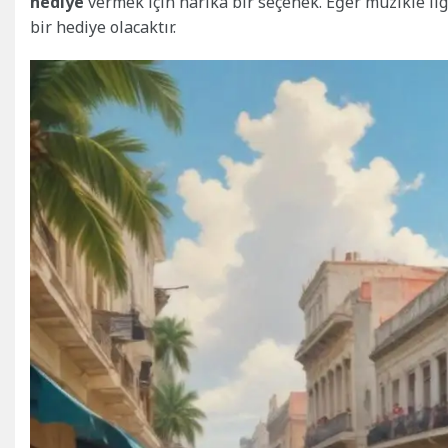
hediye
vermek için harika bir seçenek. Eğer müzikle ilg
bir hediye olacaktır.