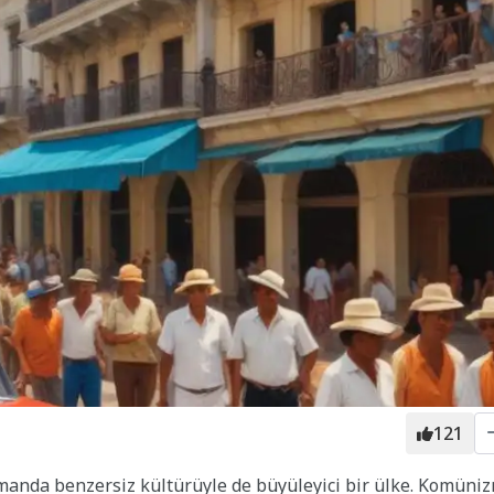
121
amanda benzersiz kültürüyle de büyüleyici bir ülke. Komüni