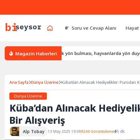
Soru ve Cevap Alanı
Hayat
Magazin Haberleri
ön bulur, leylek yön bulması, hayvanlarda yön duygusu
Büt
Ana Sayfa
Dünya Üzerine
Küba’dan Alınacak Hediyelikler: Purodan Ka
Dünya Üzerine
Küba’dan Alınacak Hediyeli
Bir Alışveriş
Alp Tobay
13 May 2025 19:38
9244 Görüntüleme
5 dk.