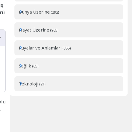
iş
Dünya Üzerine
ürü
(292)
Hayat Üzerine
(965)
Rüyalar ve Anlamları
(355)
Sağlık
(65)
Teknoloji
(21)
olü
,