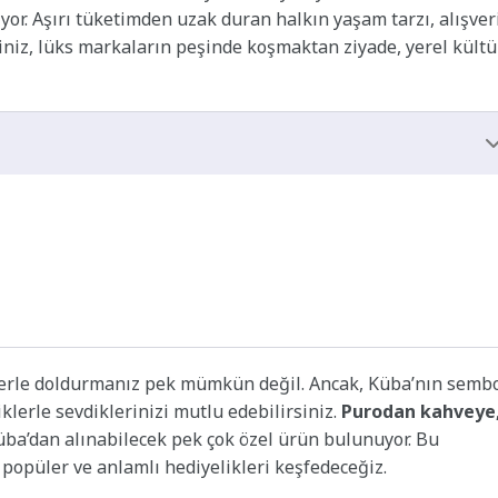
ıyor. Aşırı tüketimden uzak duran halkın yaşam tarzı, alışver
tiniz, lüks markaların peşinde koşmaktan ziyade, yerel kült
rle doldurmanız pek mümkün değil. Ancak, Küba’nın semb
klerle sevdiklerinizi mutlu edebilirsiniz.
Purodan kahveye
üba’dan alınabilecek pek çok özel ürün bulunuyor. Bu
 popüler ve anlamlı hediyelikleri keşfedeceğiz.