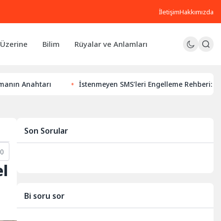
İletişim
Hakkımızda
Üzerine
Bilim
Rüyalar ve Anlamları
İstenmeyen SMS’leri Engelleme Rehberi: Dijital Huzurunuz 
Son Sorular
0
el
Bi soru sor