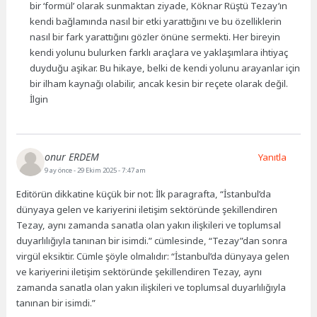
bir ‘formül’ olarak sunmaktan ziyade, Köknar Rüştü Tezay’ın
kendi bağlamında nasıl bir etki yarattığını ve bu özelliklerin
nasıl bir fark yarattığını gözler önüne sermekti. Her bireyin
kendi yolunu bulurken farklı araçlara ve yaklaşımlara ihtiyaç
duyduğu aşikar. Bu hikaye, belki de kendi yolunu arayanlar için
bir ilham kaynağı olabilir, ancak kesin bir reçete olarak değil.
İlgin
onur ERDEM
Yanıtla
9 ay önce
- 29 Ekim 2025 - 7:47 am
Editörün dikkatine küçük bir not: İlk paragrafta, “İstanbul’da
dünyaya gelen ve kariyerini iletişim sektöründe şekillendiren
Tezay, aynı zamanda sanatla olan yakın ilişkileri ve toplumsal
duyarlılığıyla tanınan bir isimdi.” cümlesinde, “Tezay”dan sonra
virgül eksiktir. Cümle şöyle olmalıdır: “İstanbul’da dünyaya gelen
ve kariyerini iletişim sektöründe şekillendiren Tezay, aynı
zamanda sanatla olan yakın ilişkileri ve toplumsal duyarlılığıyla
tanınan bir isimdi.”