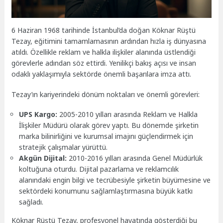
6 Haziran 1968 tarihinde İstanbul’da doğan Köknar Rüştü
Tezay, eğitimini tamamlamasının ardından hızla iş dünyasına
atıldı. Özellikle reklam ve halkla ilişkiler alanında üstlendiği
görevlerle adından söz ettirdi. Yenilikçi bakış açısı ve insan
odaklı yaklaşımıyla sektörde önemli başarılara imza attı.
Tezay’ın kariyerindeki dönüm noktaları ve önemli görevleri:
UPS Kargo:
2005-2010 yılları arasında Reklam ve Halkla
İlişkiler Müdürü olarak görev yaptı. Bu dönemde şirketin
marka bilinirliğini ve kurumsal imajını güçlendirmek için
stratejik çalışmalar yürüttü.
Akgün Dijital:
2010-2016 yılları arasında Genel Müdürlük
koltuğuna oturdu. Dijital pazarlama ve reklamcılık
alanındaki engin bilgi ve tecrübesiyle şirketin büyümesine ve
sektördeki konumunu sağlamlaştırmasına büyük katkı
sağladı.
Köknar Rüştü Tezay, profesyonel hayatında gösterdiği bu