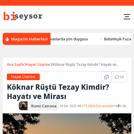
Magazin Haberleri
 leylek yön bulması, hayvanlarda yön duygusu
Bütünleşik Pazarlama: Ma
Ana Sayfa
Hayat Üzerine
Köknar Rüştü Tezay Kimdir? Hayatı ve
Mirası
Hayat Üzerine
10
Köknar Rüştü Tezay Kimdir?
Hayatı ve Mirası
Rumi Cenova
29 Eki 2025 06:17
12004 Görüntüleme
5 dk.