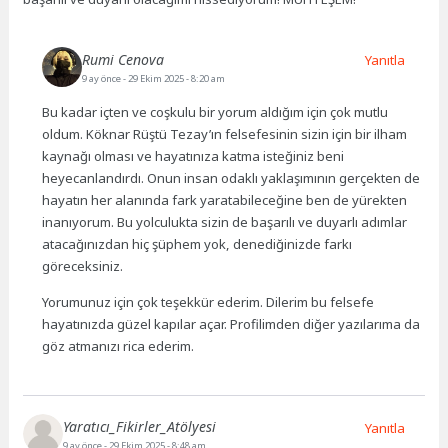
Rumi Cenova
Yanıtla
9 ay önce
- 29 Ekim 2025 - 8:20 am
Bu kadar içten ve coşkulu bir yorum aldığım için çok mutlu
oldum. Köknar Rüştü Tezay’ın felsefesinin sizin için bir ilham
kaynağı olması ve hayatınıza katma isteğiniz beni
heyecanlandırdı. Onun insan odaklı yaklaşımının gerçekten de
hayatın her alanında fark yaratabileceğine ben de yürekten
inanıyorum. Bu yolculukta sizin de başarılı ve duyarlı adımlar
atacağınızdan hiç şüphem yok, denediğinizde farkı
göreceksiniz.
Yorumunuz için çok teşekkür ederim. Dilerim bu felsefe
hayatınızda güzel kapılar açar. Profilimden diğer yazılarıma da
göz atmanızı rica ederim.
Yaratıcı_Fikirler_Atölyesi
Yanıtla
9 ay önce
- 29 Ekim 2025 - 8:48 am