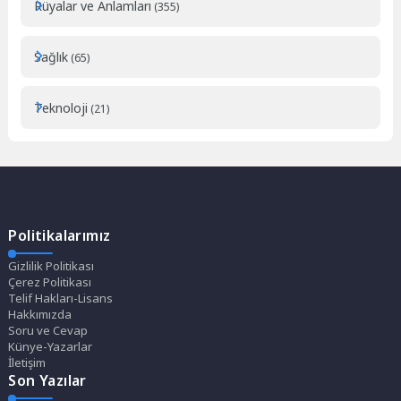
Rüyalar ve Anlamları
(355)
Sağlık
(65)
Teknoloji
(21)
Politikalarımız
Gizlilik Politikası
Çerez Politikası
Telif Hakları-Lisans
Hakkımızda
Soru ve Cevap
Künye-Yazarlar
İletişim
Son Yazılar