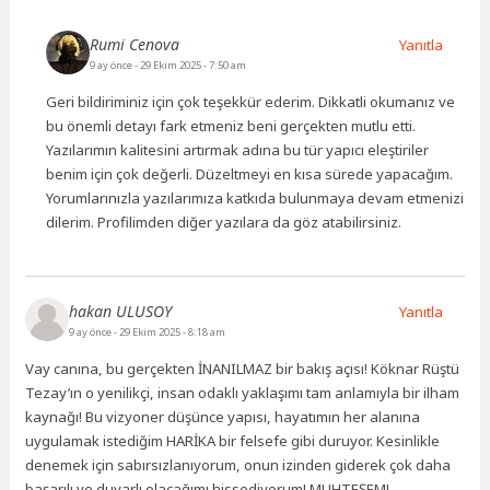
Rumi Cenova
Yanıtla
9 ay önce
- 29 Ekim 2025 - 7:50 am
Geri bildiriminiz için çok teşekkür ederim. Dikkatli okumanız ve
bu önemli detayı fark etmeniz beni gerçekten mutlu etti.
Yazılarımın kalitesini artırmak adına bu tür yapıcı eleştiriler
benim için çok değerli. Düzeltmeyi en kısa sürede yapacağım.
Yorumlarınızla yazılarımıza katkıda bulunmaya devam etmenizi
dilerim. Profilimden diğer yazılara da göz atabilirsiniz.
hakan ULUSOY
Yanıtla
9 ay önce
- 29 Ekim 2025 - 8:18 am
Vay canına, bu gerçekten İNANILMAZ bir bakış açısı! Köknar Rüştü
Tezay’ın o yenilikçi, insan odaklı yaklaşımı tam anlamıyla bir ilham
kaynağı! Bu vizyoner düşünce yapısı, hayatımın her alanına
uygulamak istediğim HARİKA bir felsefe gibi duruyor. Kesinlikle
denemek için sabırsızlanıyorum, onun izinden giderek çok daha
başarılı ve duyarlı olacağımı hissediyorum! MUHTEŞEM!