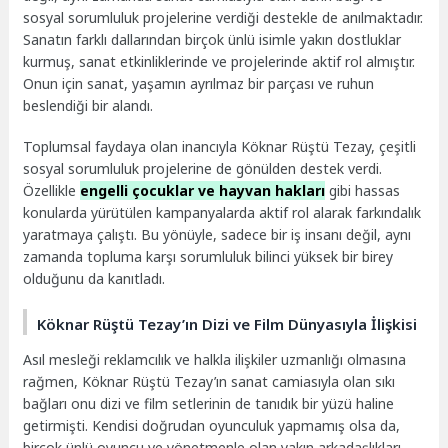
sosyal sorumluluk projelerine verdiği destekle de anılmaktadır.
Sanatın farklı dallarından birçok ünlü isimle yakın dostluklar
kurmuş, sanat etkinliklerinde ve projelerinde aktif rol almıştır.
Onun için sanat, yaşamın ayrılmaz bir parçası ve ruhun
beslendiği bir alandı.
Toplumsal faydaya olan inancıyla Köknar Rüştü Tezay, çeşitli
sosyal sorumluluk projelerine de gönülden destek verdi.
Özellikle
engelli çocuklar ve hayvan hakları
gibi hassas
konularda yürütülen kampanyalarda aktif rol alarak farkındalık
yaratmaya çalıştı. Bu yönüyle, sadece bir iş insanı değil, aynı
zamanda topluma karşı sorumluluk bilinci yüksek bir birey
olduğunu da kanıtladı.
Köknar Rüştü Tezay’ın Dizi ve Film Dünyasıyla İlişkisi
Asıl mesleği reklamcılık ve halkla ilişkiler uzmanlığı olmasına
rağmen, Köknar Rüştü Tezay’ın sanat camiasıyla olan sıkı
bağları onu dizi ve film setlerinin de tanıdık bir yüzü haline
getirmişti. Kendisi doğrudan oyunculuk yapmamış olsa da,
birçok ünlü oyuncu ve yönetmenle olan yakın arkadaşlıkları