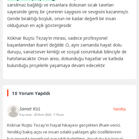
sarsılmaz bağlılığı ve insanlara dokunan sıcak tavırları
sayesinde geniş bir çevrenin saygısını ve sevgisini kazanmıştı.
Geride bıraktığı boşluk, onun ne kadar değerli bir insan
olduğunun en açık göstergesidir.
Köknar Rüştü Tezay’ın mirası, sadece profesyonel
başarılarından ibaret değildir. O, aynı zamanda hayat dolu
duruşu, sanatsever kimliği ve sosyal sorumluluk bilinciyle de
hatırlanacaktır. Onun anısı, dokunduğu hayatlar ve katkıda
bulunduğu projelerle yaşamaya devam edecektir.
10 Yorum Yapıldı
Samet KUL
Yanıtla
9 ay önce
- 29 Ekim 2025 - 7:18 am
Köknar Rüştü Tezay’ın hayat hikayesi gerçekten ilham verici.
Yenilikçi bakış açısı ve insan odaklı yaklaşım gibi özelliklerinin
başarısında önemli rol oynadığı belirtilmiş. Ancak bu tür kişisel