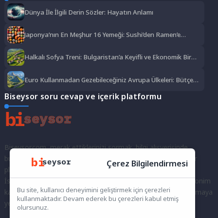
Dünya İle İlgili Derin Sözler: Hayatın Anlamı
Japonya’nın En Meşhur 16 Yemeği: Sushi’den Ramen’e
Lezzet Şöleni
Halkalı Sofya Treni: Bulgaristan’a Keyifli ve Ekonomik Bir
Yolculuk
Euro Kullanmadan Gezebileceğiniz Avrupa Ülkeleri: Bütçe
Dostu Rotalar
Biseysor soru cevap ve içerik platformu
Biseysor.com, merak ettiklerinizi sormak, bilgi alışverişinde
bulunmak ve fikirlerinizi paylaşmak için bir araya geldiğimiz bir
Çerez Bilgilendirmesi
platformdur.
İster kayıtlı bir kullanıcı olarak topluluğumuza katılın, ister anonim
Bu site, kullanıcı deneyimini geliştirmek için çerezleri
kalarak sorularınızı yöneltin; burada her türlü soruya ve tartışmaya
kullanmaktadır. Devam ederek bu çerezleri kabul etmiş
yer var. Bilgiyi keşfetmek ve paylaşmak için bize katılın!
olursunuz.