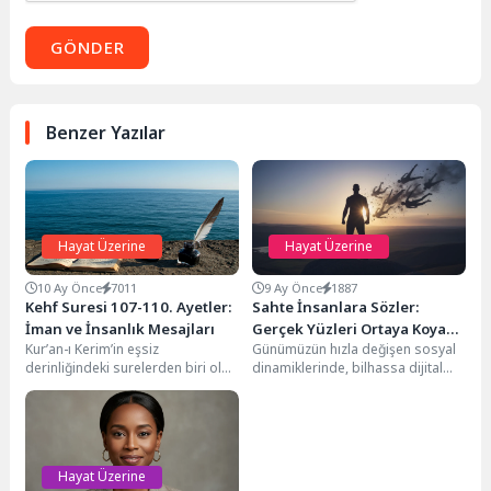
GÖNDER
Benzer Yazılar
Hayat Üzerine
Hayat Üzerine
10 Ay Önce
7011
9 Ay Önce
1887
Kehf Suresi 107-110. Ayetler:
Sahte İnsanlara Sözler:
İman ve İnsanlık Mesajları
Gerçek Yüzleri Ortaya Koyan
Kur’an-ı Kerim’in eşsiz
Günümüzün hızla değişen sosyal
Derin İfadeler
derinliğindeki surelerden biri olan
dinamiklerinde, bilhassa dijital
Kehf Suresi, özellikle 107. ve 110.
platformlarda, samimiyetsiz
ayetleriyle müminlere...
davranışlar ve ikiyüzlülük gibi
olumsuzluklarla karşılaşmak...
Hayat Üzerine