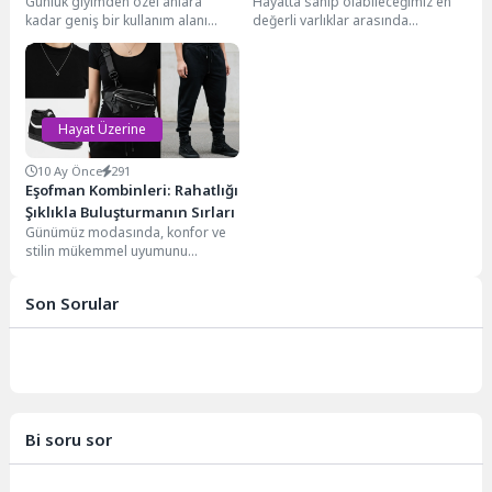
Günlük giyimden özel anlara
Hayatta sahip olabileceğimiz en
Erdem
kadar geniş bir kullanım alanı
değerli varlıklar arasında
sunan jogger pantolon, modern
kuşkusuz asaletin yeri ayrıdır.
gardıropların vazgeçilmez...
Ancak asalet denince akla...
Hayat Üzerine
10 Ay Önce
291
Eşofman Kombinleri: Rahatlığı
Şıklıkla Buluşturmanın Sırları
Günümüz modasında, konfor ve
stilin mükemmel uyumunu
yakalayan eşofman kombinleri,
gardıropların vazgeçilmez
Son Sorular
parçaları haline geldi....
Bi soru sor