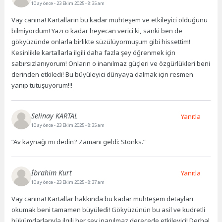
10 ay önce
- 23 Ekim 2025 - 8:35 am
Vay canına! Kartalların bu kadar muhteşem ve etkileyici olduğunu
bilmiyordum! Yazı o kadar heyecan verici ki, sanki ben de
gökyüzünde onlarla birlikte süzülüyormuşum gibi hissettim!
Kesinlikle kartallarla ilgili daha fazla şey öğrenmek için
sabırsızlanıyorum! Onların o inanılmaz güçleri ve özgürlükleri beni
derinden etkiledi! Bu büyüleyici dünyaya dalmak için resmen
yanıp tutuşuyorum!!!
Selinay KARTAL
Yanıtla
10 ay önce
- 23 Ekim 2025 - 8:35 am
“Av kaynağı mı dedin? Zamanı geldi: Stonks.”
İbrahim Kurt
Yanıtla
10 ay önce
- 23 Ekim 2025 - 8:37 am
Vay canına! Kartallar hakkında bu kadar muhteşem detayları
okumak beni tamamen büyüledi! Gökyüzünün bu asil ve kudretli
hükümdarlarıyla ilgili her şey inanılmaz derecede etkileyici! Derhal