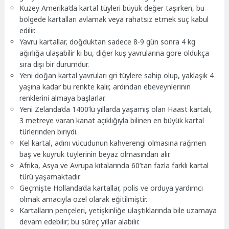
Kuzey Amerika’da kartal tüyleri büyük değer taşırken, bu
bölgede kartalları avlamak veya rahatsız etmek suç kabul
edilir.
Yavru kartallar, doğduktan sadece 8-9 gün sonra 4 kg
ağırlığa ulaşabilir ki bu, diğer kuş yavrularına göre oldukça
sıra dışı bir durumdur.
Yeni doğan kartal yavruları gri tüylere sahip olup, yaklaşık 4
yaşına kadar bu renkte kalır, ardından ebeveynlerinin
renklerini almaya başlarlar.
Yeni Zelanda’da 1400’lü yıllarda yaşamış olan Haast kartalı,
3 metreye varan kanat açıklığıyla bilinen en büyük kartal
türlerinden biriydi.
Kel kartal, adını vücudunun kahverengi olmasına rağmen
baş ve kuyruk tüylerinin beyaz olmasından alır.
Afrika, Asya ve Avrupa kıtalarında 60’tan fazla farklı kartal
türü yaşamaktadır.
Geçmişte Hollanda’da kartallar, polis ve orduya yardımcı
olmak amacıyla özel olarak eğitilmiştir.
Kartalların pençeleri, yetişkinliğe ulaştıklarında bile uzamaya
devam edebilir; bu süreç yıllar alabilir.