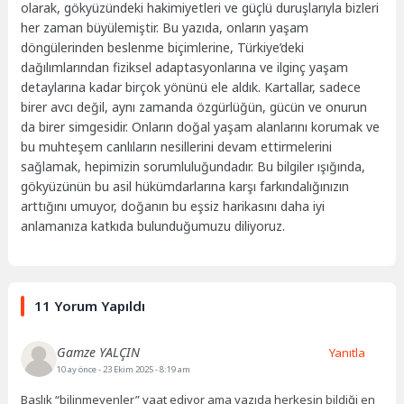
olarak, gökyüzündeki hakimiyetleri ve güçlü duruşlarıyla bizleri
her zaman büyülemiştir. Bu yazıda, onların yaşam
döngülerinden beslenme biçimlerine, Türkiye’deki
dağılımlarından fiziksel adaptasyonlarına ve ilginç yaşam
detaylarına kadar birçok yönünü ele aldık. Kartallar, sadece
birer avcı değil, aynı zamanda özgürlüğün, gücün ve onurun
da birer simgesidir. Onların doğal yaşam alanlarını korumak ve
bu muhteşem canlıların nesillerini devam ettirmelerini
sağlamak, hepimizin sorumluluğundadır. Bu bilgiler ışığında,
gökyüzünün bu asil hükümdarlarına karşı farkındalığınızın
arttığını umuyor, doğanın bu eşsiz harikasını daha iyi
anlamanıza katkıda bulunduğumuzu diliyoruz.
11 Yorum Yapıldı
Gamze YALÇIN
Yanıtla
10 ay önce
- 23 Ekim 2025 - 8:19 am
Başlık “bilinmeyenler” vaat ediyor ama yazıda herkesin bildiği en