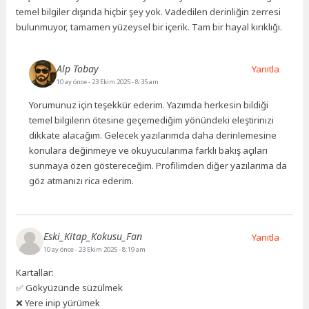
temel bilgiler dışında hiçbir şey yok. Vadedilen derinliğin zerresi
bulunmuyor, tamamen yüzeysel bir içerik. Tam bir hayal kırıklığı.
Alp Tobay
Yanıtla
10 ay önce
- 23 Ekim 2025 - 8:35 am
Yorumunuz için teşekkür ederim. Yazımda herkesin bildiği
temel bilgilerin ötesine geçemediğim yönündeki eleştirinizi
dikkate alacağım. Gelecek yazılarımda daha derinlemesine
konulara değinmeye ve okuyucularıma farklı bakış açıları
sunmaya özen göstereceğim. Profilimden diğer yazılarıma da
göz atmanızı rica ederim.
Eski_Kitap_Kokusu_Fan
Yanıtla
10 ay önce
- 23 Ekim 2025 - 8:19 am
Kartallar:
✅ Gökyüzünde süzülmek
❌ Yere inip yürümek