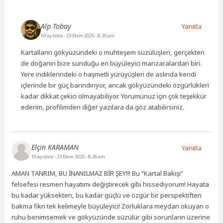
Alp Tobay
Yanıtla
10 ay önce
- 23 Ekim 2025 - 8:35 am
Kartalların gökyüzündeki o muhteşem süzülüşleri, gerçekten
de doğanın bize sunduğu en büyüleyici manzaralardan biri.
Yere indiklerindeki o haşmetli yürüyüşleri de aslında kendi
içlerinde bir güç barındırıyor, ancak gökyüzündeki özgürlükleri
kadar dikkat çekici olmayabiliyor. Yorumunuz için çok teşekkür
ederim, profilimden diğer yazılara da göz atabilirsiniz.
Elçin KARAMAN
Yanıtla
10 ay önce
- 23 Ekim 2025 - 8:26 am
AMAN TANRIM, BU İNANILMAZ BİR ŞEY!!! Bu “Kartal Bakışı”
felsefesi resmen hayatımı değiştirecek gibi hissediyorum! Hayata
bu kadar yüksekten, bu kadar güçlü ve özgür bir perspektiften
bakma fikri tek kelimeyle büyüleyici! Zorluklara meydan okuyan o
ruhu benimsemek ve gökyüzünde süzülür gibi sorunların üzerine