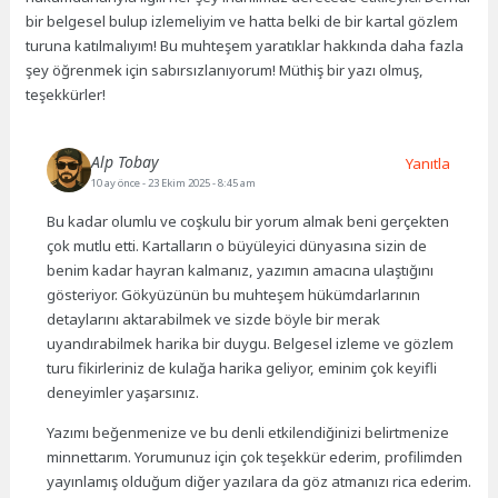
bir belgesel bulup izlemeliyim ve hatta belki de bir kartal gözlem
turuna katılmalıyım! Bu muhteşem yaratıklar hakkında daha fazla
şey öğrenmek için sabırsızlanıyorum! Müthiş bir yazı olmuş,
teşekkürler!
Alp Tobay
Yanıtla
10 ay önce
- 23 Ekim 2025 - 8:45 am
Bu kadar olumlu ve coşkulu bir yorum almak beni gerçekten
çok mutlu etti. Kartalların o büyüleyici dünyasına sizin de
benim kadar hayran kalmanız, yazımın amacına ulaştığını
gösteriyor. Gökyüzünün bu muhteşem hükümdarlarının
detaylarını aktarabilmek ve sizde böyle bir merak
uyandırabilmek harika bir duygu. Belgesel izleme ve gözlem
turu fikirleriniz de kulağa harika geliyor, eminim çok keyifli
deneyimler yaşarsınız.
Yazımı beğenmenize ve bu denli etkilendiğinizi belirtmenize
minnettarım. Yorumunuz için çok teşekkür ederim, profilimden
yayınlamış olduğum diğer yazılara da göz atmanızı rica ederim.