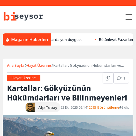
Magazin Haberleri
lek yön bulması, hayvanlarda yön duygusu
Bütünleşik Pazarlama: Markal
Ana Sayfa
Hayat Üzerine
Kartallar: Gökyüzünün Hükümdarları ve
Bilinmeyenleri
Hayat Üzerine
11
Kartallar: Gökyüzünün
Hükümdarları ve Bilinmeyenleri
Alp Tobay
23 Eki 2025 06:14
12095 Görüntüleme
9 dk.