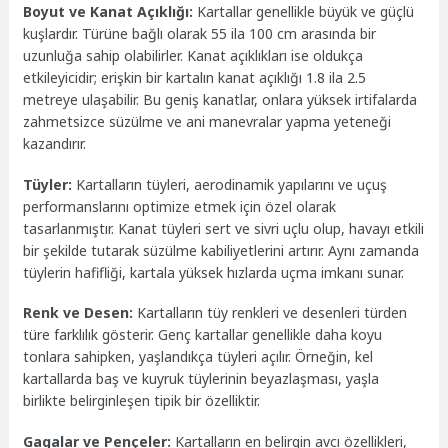
Boyut ve Kanat Açıklığı:
Kartallar genellikle büyük ve güçlü
kuşlardır. Türüne bağlı olarak 55 ila 100 cm arasında bir
uzunluğa sahip olabilirler. Kanat açıklıkları ise oldukça
etkileyicidir; erişkin bir kartalın kanat açıklığı 1.8 ila 2.5
metreye ulaşabilir. Bu geniş kanatlar, onlara yüksek irtifalarda
zahmetsizce süzülme ve ani manevralar yapma yeteneği
kazandırır.
Tüyler:
Kartalların tüyleri, aerodinamik yapılarını ve uçuş
performanslarını optimize etmek için özel olarak
tasarlanmıştır. Kanat tüyleri sert ve sivri uçlu olup, havayı etkili
bir şekilde tutarak süzülme kabiliyetlerini artırır. Aynı zamanda
tüylerin hafifliği, kartala yüksek hızlarda uçma imkanı sunar.
Renk ve Desen:
Kartalların tüy renkleri ve desenleri türden
türe farklılık gösterir. Genç kartallar genellikle daha koyu
tonlara sahipken, yaşlandıkça tüyleri açılır. Örneğin, kel
kartallarda baş ve kuyruk tüylerinin beyazlaşması, yaşla
birlikte belirginleşen tipik bir özelliktir.
Gagalar ve Pençeler:
Kartalların en belirgin avcı özellikleri,