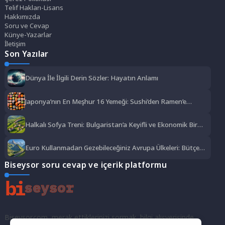
Telif Hakları-Lisans
Hakkımızda
Soru ve Cevap
Künye-Yazarlar
İletişim
Son Yazılar
Dünya İle İlgili Derin Sözler: Hayatın Anlamı
Japonya’nın En Meşhur 16 Yemeği: Sushi’den Ramen’e
Lezzet Şöleni
Halkalı Sofya Treni: Bulgaristan’a Keyifli ve Ekonomik Bir
Yolculuk
Euro Kullanmadan Gezebileceğiniz Avrupa Ülkeleri: Bütçe
Dostu Rotalar
Biseysor soru cevap ve içerik platformu
Biseysor.com, merak ettiklerinizi sormak, bilgi alışverişinde