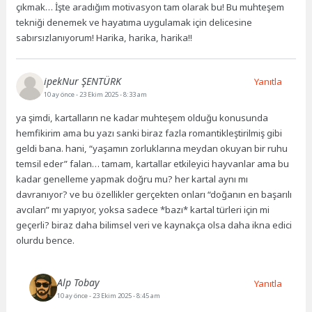
çıkmak… İşte aradığım motivasyon tam olarak bu! Bu muhteşem
tekniği denemek ve hayatıma uygulamak için delicesine
sabırsızlanıyorum! Harika, harika, harika!!
ipekNur ŞENTÜRK
Yanıtla
10 ay önce
- 23 Ekim 2025 - 8:33 am
ya şimdi, kartalların ne kadar muhteşem olduğu konusunda
hemfikirim ama bu yazı sanki biraz fazla romantikleştirilmiş gibi
geldi bana. hani, “yaşamın zorluklarına meydan okuyan bir ruhu
temsil eder” falan… tamam, kartallar etkileyici hayvanlar ama bu
kadar genelleme yapmak doğru mu? her kartal aynı mı
davranıyor? ve bu özellikler gerçekten onları “doğanın en başarılı
avcıları” mı yapıyor, yoksa sadece *bazı* kartal türleri için mi
geçerli? biraz daha bilimsel veri ve kaynakça olsa daha ikna edici
olurdu bence.
Alp Tobay
Yanıtla
10 ay önce
- 23 Ekim 2025 - 8:45 am