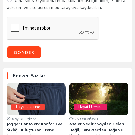
Daha sonraki yorumlarımda kullanılması için adım, e-posta
adresim ve site adresim bu tarayıcıya kaydedilsin.
GÖNDER
Benzer Yazılar
Hayat Üzerine
Hayat Üzerine
10 Ay Önce
322
9 Ay Önce
3311
Jogger Pantolon: Konforu ve
Asalet Nedir? Soydan Gelen
Şıklığı Buluşturan Trend
Değil, Karakterden Doğan Bir