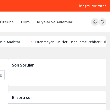
İletişim
Hakkımızda
Üzerine
Bilim
Rüyalar ve Anlamları
rı
İstenmeyen SMS’leri Engelleme Rehberi: Dijital Huzurun
Son Sorular
8
Bi soru sor