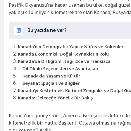
Pasifik Okyanusu’na kadar uzanan bu ülke, doğal güzellik
yaklaşık 10 milyon kilometrekare olan Kanada, Rusya’d
Bu yazıda ne var?
Kanada’nın Demografik Yapısı: Nüfus ve Kökenler
Kanada Ekonomisi: Doğal Kaynakların Rolü
Kanada’da Dil Eğitimi: İngilizce ve Fransızca
Dil Okulu Seçenekleri ve Avantajları
Kanada’da Yaşam ve Kültür
Seyahat İpuçları ve Bilgiler
Kanada’yı Keşfetmek: Kültürel Zenginlik ve Doğal Güz
Kanada: Geleceğe Yönelik Bir Bakış
Kanada’nın güney sınırı, Amerika Birleşik Devletleri ile
kilometrelik bir hattır. Başkenti Ottawa olmasına rağm
oldukça popülerdir.