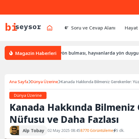
Soru ve Cevap Alanı
Hayat
Magazin Haberleri
l yön bulur, leylek yön bulması, hayvanlarda yön duygusu
Ana Sayfa
Dünya Üzerine
Kanada Hakkında Bilmeniz Gerekenler: Yü
Dünya Üzerine
Kanada Hakkında Bilmeniz 
Nüfusu ve Daha Fazlası
Alp Tobay
02 May 2025 08:45
8770 Görüntüleme
5 dk.