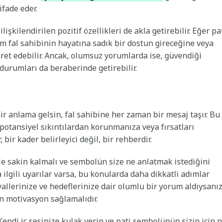
ifade eder.
işkilendirilen pozitif özellikleri de akla getirebilir. Eğer pa
fal sahibinin hayatına sadık bir dostun gireceğine veya
aret edebilir. Ancak, olumsuz yorumlarda ise, güvendiği
durumları da beraberinde getirebilir.
ir anlama gelsin, fal sahibine her zaman bir mesaj taşır. Bu
otansiyel sıkıntılardan korunmanıza veya fırsatları
bir kader belirleyici değil, bir rehberdir.
kle sakin kalmalı ve sembolün size ne anlatmak istediğini
 ilgili uyarılar varsa, bu konularda daha dikkatli adımlar
yallerinize ve hedeflerinize dair olumlu bir yorum aldıysanız
in motivasyon sağlamalıdır.
endi iç sesinize kulak verin ve pati sembolünün sizin için 