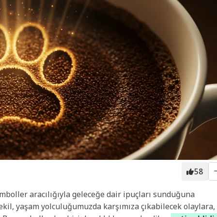
58
emboller aracılığıyla geleceğe dair ipuçları sunduğuna
şekil, yaşam yolculuğumuzda karşımıza çıkabilecek olaylara,