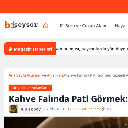
Soru ve Cevap Alanı
Hayat
Magazin Haberleri
ıl yön bulur, leylek yön bulması, hayvanlarda yön duygusu
Ana Sayfa
Rüyalar ve Anlamları
Kahve Falında Pati Görmek: Gizemli 
Rüyalar ve Anlamları
Kahve Falında Pati Görmek:
Alp Tobay
26 Eki 2025 13:17
9009 Görüntüleme
5 dk.