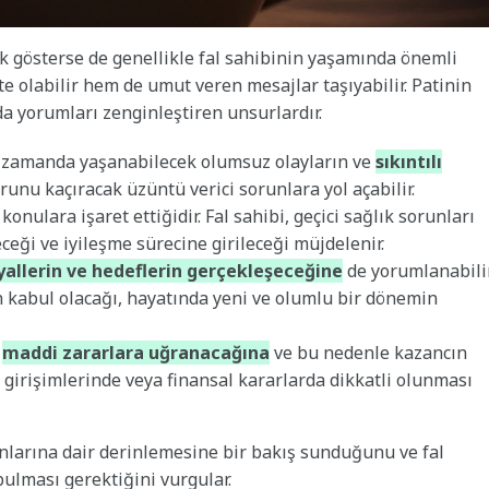
ık gösterse de genellikle fal sahibinin yaşamında önemli
e olabilir hem de umut veren mesajlar taşıyabilir. Patinin
a yorumları zenginleştiren unsurlardır.
ın zamanda yaşanabilecek olumsuz olayların ve
sıkıntılı
runu kaçıracak üzüntü verici sorunlara yol açabilir.
onulara işaret ettiğidir. Fal sahibi, geçici sağlık sorunları
eği ve iyileşme sürecine girileceği müjdelenir.
yallerin ve hedeflerin gerçekleşeceğine
de yorumlanabilir
n kabul olacağı, hayatında yeni ve olumlu bir dönemin
a
maddi zararlara uğranacağına
ve bu nedenle kazancın
 iş girişimlerinde veya finansal kararlarda dikkatli olunması
anlarına dair derinlemesine bir bakış sunduğunu ve fal
ulması gerektiğini vurgular.