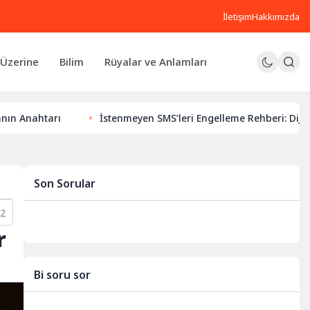
İletişim
Hakkımızda
Üzerine
Bilim
Rüyalar ve Anlamları
arı
İstenmeyen SMS’leri Engelleme Rehberi: Dijital Huzuru
Son Sorular
12
r
Bi soru sor