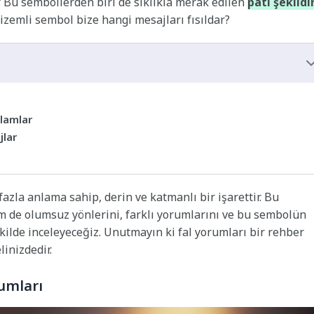
. Bu sembollerden biri de sıklıkla merak edilen
pati şeklidi
izemli sembol bize hangi mesajları fısıldar?
lamlar
jlar
azla anlama sahip, derin ve katmanlı bir işarettir. Bu
 de olumsuz yönlerini, farklı yorumlarını ve bu sembolün
ekilde inceleyeceğiz. Unutmayın ki fal yorumları bir rehber
linizdedir.
umları