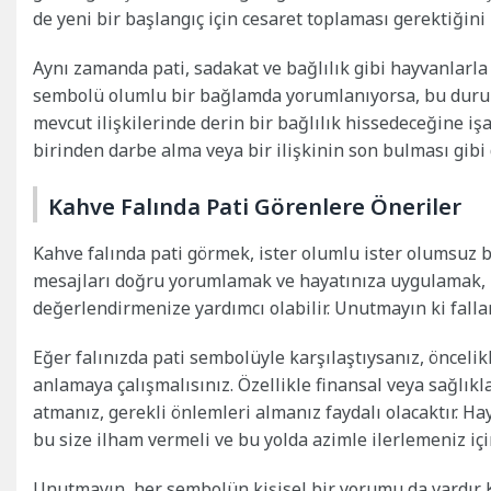
de yeni bir başlangıç için cesaret toplaması gerektiğini 
Aynı zamanda pati, sadakat ve bağlılık gibi hayvanlarla il
sembolü olumlu bir bağlamda yorumlanıyorsa, bu durum 
mevcut ilişkilerinde derin bir bağlılık hissedeceğine iş
birinden darbe alma veya bir ilişkinin son bulması gibi 
Kahve Falında Pati Görenlere Öneriler
Kahve falında pati görmek, ister olumlu ister olumsuz b
mesajları doğru yorumlamak ve hayatınıza uygulamak, p
değerlendirmenize yardımcı olabilir. Unutmayın ki fallar, 
Eğer falınızda pati sembolüyle karşılaştıysanız, önceli
anlamaya çalışmalısınız. Özellikle finansal veya sağlıkla
atmanız, gerekli önlemleri almanız faydalı olacaktır. Ha
bu size ilham vermeli ve bu yolda azimle ilerlemeniz iç
Unutmayın, her sembolün kişisel bir yorumu da vardır. K