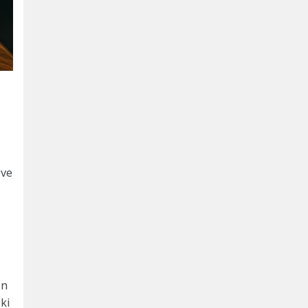
 ve
ın
lki