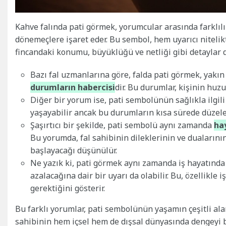
Kahve falında pati görmek, yorumcular arasında farklıl
dönemeçlere işaret eder. Bu sembol, hem uyarıcı nitelikt
fincandaki konumu, büyüklüğü ve netliği gibi detaylar d
Bazı fal uzmanlarına göre, falda pati görmek, yak
durumların habercisi
dir. Bu durumlar, kişinin huzu
Diğer bir yorum ise, pati sembolünün sağlıkla ilgili k
yaşayabilir ancak bu durumların kısa sürede düzelec
Şaşırtıcı bir şekilde, pati sembolü aynı zamanda
ha
Bu yorumda, fal sahibinin dileklerinin ve dualarını
başlayacağı düşünülür.
Ne yazık ki, pati görmek aynı zamanda iş hayatınd
azalacağına dair bir uyarı da olabilir. Bu, özellikle
gerektiğini gösterir.
Bu farklı yorumlar, pati sembolünün yaşamın çeşitli al
sahibinin hem içsel hem de dışsal dünyasında dengeyi b