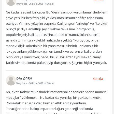
10 ay önce
- 26 Ekim 2025 - 4:36 am
Ne kadar sevimli bir çaba. Bu “derin sembol yorumlama” dedikleri
şeye yeni bir keşifmiş gibi yaklaşılması insanı hafifçe tebessüm
ettiriyor. Yirminci yüzyılın başında Carl Jung’un “arketip” ve “kolektif
bilinçdışı” diye anlattığı şeyin kahve telvesine indirgenmiş,
popülerleşmiş hali sadece. Fincandaki o “namaz kılan kadın”,
aslında zihninizin kolektif hafızadan çektiği “koruyucu, bilge,
manevi dişil” arketipinin bir yansıması. Zihniniz, anlamsız bir
lekeye anlam yüklemek için en tanıdık ve evrensel kalıplardan
birini oraya yansıtıyor, hepsi bu. Yüzyıllardır aynı mekanizmayı
farklı isimler altında paketleyip duruyoruz. Şaşırtıcı hiçbir yanı yok.
Sıla ÖREN
Yanıtla
10 ay önce
- 26 Ekim 2025 - 4:39 am
Ah, evet. Kahve telvesindeki rastlantısal desenlere “derin manevi
mesajlar” yüklemek… Ne kadar da yenilikçi bir yaklaşım. Antik
Roma’daki haruspex’ler, kurban ettikleri hayvanların
karaciğerlerine bakıp imparatorluğun geleceği hakkında