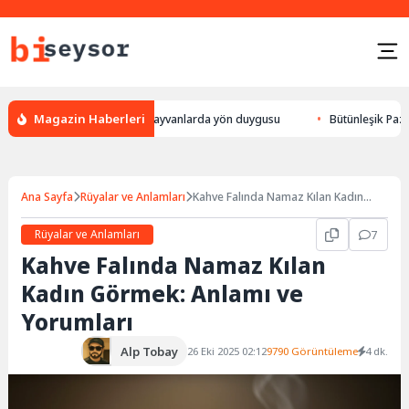
Magazin Haberleri
ur, leylek yön bulması, hayvanlarda yön duygusu
Bütünleşik Pazarlama:
Ana Sayfa
Rüyalar ve Anlamları
Kahve Falında Namaz Kılan Kadın
Görmek: Anlamı ve Yorumları
Rüyalar ve Anlamları
7
Kahve Falında Namaz Kılan
Kadın Görmek: Anlamı ve
Yorumları
Alp Tobay
26 Eki 2025 02:12
9790 Görüntüleme
4 dk.