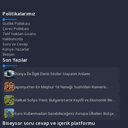
Politikalarımız
Gizlilik Politikası
Çerez Politikası
Telif Hakları-Lisans
Hakkımızda
Soru ve Cevap
Künye-Yazarlar
İletişim
Son Yazılar
Dünya İle İlgili Derin Sözler: Hayatın Anlamı
Japonya’nın En Meşhur 16 Yemeği: Sushi’den Ramen’e
Lezzet Şöleni
Halkalı Sofya Treni: Bulgaristan’a Keyifli ve Ekonomik Bir
Yolculuk
Euro Kullanmadan Gezebileceğiniz Avrupa Ülkeleri: Bütçe
Dostu Rotalar
Biseysor soru cevap ve içerik platformu