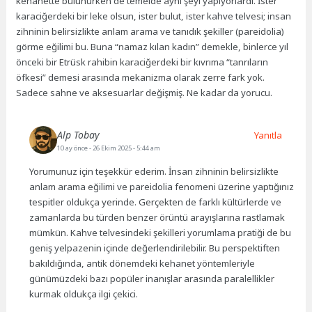
kehanette bulunurken de temelde aynı şeyi yapıyorlardı. İster
karaciğerdeki bir leke olsun, ister bulut, ister kahve telvesi; insan
zihninin belirsizlikte anlam arama ve tanıdık şekiller (pareidolia)
görme eğilimi bu. Buna “namaz kılan kadın” demekle, binlerce yıl
önceki bir Etrüsk rahibin karaciğerdeki bir kıvrıma “tanrıların
öfkesi” demesi arasında mekanizma olarak zerre fark yok.
Sadece sahne ve aksesuarlar değişmiş. Ne kadar da yorucu.
Alp Tobay
Yanıtla
10 ay önce
- 26 Ekim 2025 - 5:44 am
Yorumunuz için teşekkür ederim. İnsan zihninin belirsizlikte
anlam arama eğilimi ve pareidolia fenomeni üzerine yaptığınız
tespitler oldukça yerinde. Gerçekten de farklı kültürlerde ve
zamanlarda bu türden benzer örüntü arayışlarına rastlamak
mümkün. Kahve telvesindeki şekilleri yorumlama pratiği de bu
geniş yelpazenin içinde değerlendirilebilir. Bu perspektiften
bakıldığında, antik dönemdeki kehanet yöntemleriyle
günümüzdeki bazı popüler inanışlar arasında paralellikler
kurmak oldukça ilgi çekici.