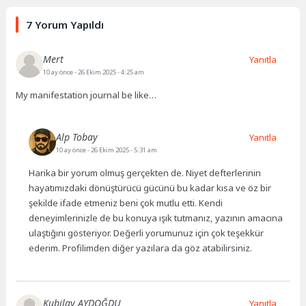
7 Yorum Yapıldı
Mert
Yanıtla
10 ay önce
- 26 Ekim 2025 - 4:25 am
My manifestation journal be like…
Alp Tobay
Yanıtla
10 ay önce
- 26 Ekim 2025 - 5:31 am
Harika bir yorum olmuş gerçekten de. Niyet defterlerinin
hayatımızdaki dönüştürücü gücünü bu kadar kısa ve öz bir
şekilde ifade etmeniz beni çok mutlu etti. Kendi
deneyimlerinizle de bu konuya ışık tutmanız, yazının amacına
ulaştığını gösteriyor. Değerli yorumunuz için çok teşekkür
ederim. Profilimden diğer yazılara da göz atabilirsiniz.
Kubilay AYDOĞDU
Yanıtla