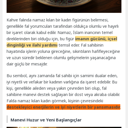
Kahve falında namaz kılan bir kadın figürünün belirmesi,
genellikle fal yorumcuları tarafından oldukça olumlu ve hayırlı
bir işaret olarak kabul edilir. Namaz, İslam inancının temel
direklerinden biri olduğu için, bu figür
imanın gücünü, içsel
dinginliği ve ilahi yardımı
temsil eder. Fal sahibinin
hayatında işlerin yoluna gireceğine, sıkıntıların hafifleyeceğine
ve uzun süredir beklenen olumlu gelişmelerin yaşanacağına
dair güçlü bir mesajdır.
Bu sembol, aynı zamanda fal sahibi için samimi dualar eden,
iyi niyetli ve vefakar bir kadının varlığına da işaret edebilir. Bu
kişi, genellikle aileden veya yakın çevreden biri olup, fal
sahibine manevi destek sağlayan bir dost veya akraba olabilir.
Falda namaz kılan kadın görmek, kişinin çevresindeki
destekleyici enerjilerin ve iyi niyetlerin bir yansımasıdır
.
Manevi Huzur ve Yeni Başlangıçlar