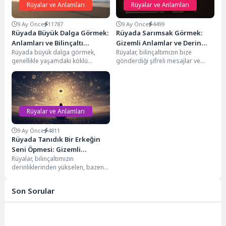
Rüyalar ve Anlamları
Rüyalar ve Anlamları
9 Ay Önce
11787
9 Ay Önce
4499
Rüyada Büyük Dalga Görmek:
Rüyada Sarımsak Görmek:
Anlamları ve Bilinçaltı
Gizemli Anlamlar ve Derin
Rüyada büyük dalga görmek,
Rüyalar, bilinçaltımızın bize
Mesajları
Yorumlar
genellikle yaşamdaki köklü
gönderdiği şifreli mesajlar ve
değişimleri ve güçlü duygusal
sembollerle dolu bir evrendir.
deneyimleri işaret eder. Bu...
Antik çağlardan günümüze,
birçok...
Rüyalar ve Anlamları
9 Ay Önce
4811
Rüyada Tanıdık Bir Erkeğin
Seni Öpmesi: Gizemli
Rüyalar, bilinçaltımızın
Mesajlar
derinliklerinden yükselen, bazen
karmaşık, bazen de şaşırtıcı
mesajlar taşır. Özellikle rüyada
Son Sorular
tanıdık bir...