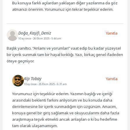
Bu konuya farklı açılardan yaklaşan diğer yazılarıma da göz
atmanızı öneririm. Yorumunuz için tekrar teşekkür ederim.
Doğa_Kaşifi_Deniz
Yanıtla
10 ay önce
- 26 Ekim 2025 - 5:44 am
Başlık yanıltıcı. “Anlamı ve yorumları” vaat edip bu kadar yüzeysel
bir içerik sunmak tam bir hayal kırıklığı. Yazı, birkaç genel ifadeden
öteye geçmiyor.
Alp Tobay
Yanıtla
10 ay önce
- 26 Ekim 2025 - 6:31 am
Yorumunuz için teşekkür ederim. Yazımın başlığı ve içeriği
arasındaki beklenti farkını anlıyorum ve bu konuda daha
derinlemesine bir içerik sunmadığım için üzgünüm. Amacım,
konuya genel bir giriş sağlamak ve okuyucularımı daha fazla
araştırmaya teşvik etmekti ancak anlaşılan o ki bu hedefime
tam olarak ulaşamamışım.